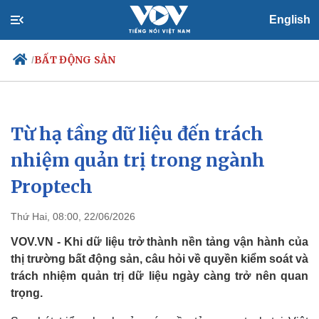
English
BẤT ĐỘNG SẢN
/
Từ hạ tầng dữ liệu đến trách
Chính trị
Xã hội
Đảng
Tin 24h
nhiệm quản trị trong ngành
Tổ chức nhân sự
Dự báo thời tiết
Proptech
Quốc hội
Giáo dục
Nhận diện sự thật
Dấu ấn VOV
Việc làm
Thứ Hai, 08:00, 22/06/2026
Biển đảo
VOV.VN - Khi dữ liệu trở thành nền tảng vận hành của
thị trường bất động sản, câu hỏi về quyền kiểm soát và
trách nhiệm quản trị dữ liệu ngày càng trở nên quan
trọng.