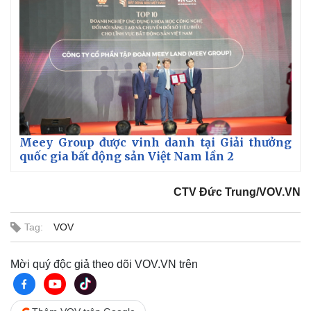
Meey Group được vinh danh tại Giải thưởng
quốc gia bất động sản Việt Nam lần 2
Pháp luật
Quân sự - Quốc phòng
CTV Đức Trung/VOV.VN
Vụ án
Vũ khí
Tin nóng
Việt Nam
Tag:
VOV
Tư vấn luật
Phân tích
Mời quý độc giả theo dõi VOV.VN trên