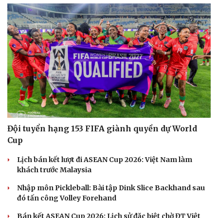
Đội tuyển hạng 153 FIFA giành quyền dự World
Cup
Lịch bán kết lượt đi ASEAN Cup 2026: Việt Nam làm
khách trước Malaysia
Du lịch
Podcast
Nhập môn Pickleball: Bài tập Dink Slice Backhand sau
đó tấn công Volley Forehand
Tư vấn
Câu chuyện thời sự
Săn Tour
Đọc truyện đêm khuya
Bán kết ASEAN Cup 2026: Lịch sử đặc biệt chờ ĐT Việt