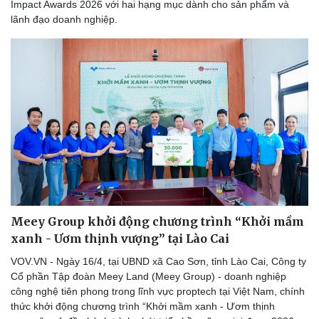
Impact Awards 2026 với hai hạng mục dành cho sản phẩm và
lãnh đạo doanh nghiệp.
Sức khỏe
Đời sống
Meey Group khởi động chương trình “Khởi mầm
Dinh dưỡng - món ngon
Nhà đẹp
xanh - Ươm thịnh vượng” tại Lào Cai
Cây thuốc
Blog
Sản phụ khoa
Tình yêu - Gia đình
VOV.VN - Ngày 16/4, tại UBND xã Cao Sơn, tỉnh Lào Cai, Công ty
Nhi khoa
Cổ phần Tập đoàn Meey Land (Meey Group) - doanh nghiệp
Nam khoa
công nghệ tiên phong trong lĩnh vực proptech tại Việt Nam, chính
Làm đẹp - giảm cân
thức khởi động chương trình “Khởi mầm xanh - Ươm thịnh
Phòng mạch online