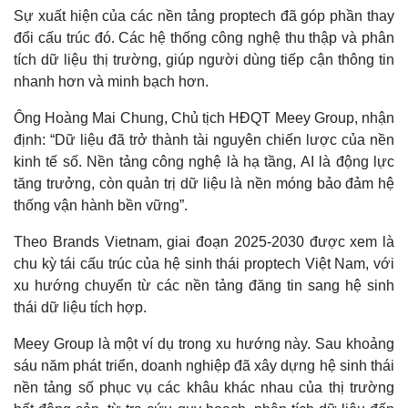
Sự xuất hiện của các nền tảng proptech đã góp phần thay
đổi cấu trúc đó. Các hệ thống công nghệ thu thập và phân
tích dữ liệu thị trường, giúp người dùng tiếp cận thông tin
nhanh hơn và minh bạch hơn.
Ông Hoàng Mai Chung, Chủ tịch HĐQT Meey Group, nhận
định: “Dữ liệu đã trở thành tài nguyên chiến lược của nền
kinh tế số. Nền tảng công nghệ là hạ tầng, AI là động lực
tăng trưởng, còn quản trị dữ liệu là nền móng bảo đảm hệ
thống vận hành bền vững”.
Thế giới
Multimedia
Quan sát
Video
Theo Brands Vietnam, giai đoạn 2025-2030 được xem là
Cuộc sống đó đây
Ảnh
chu kỳ tái cấu trúc của hệ sinh thái proptech Việt Nam, với
Hồ sơ
E-Magazine
xu hướng chuyển từ các nền tảng đăng tin sang hệ sinh
Infographic
thái dữ liệu tích hợp.
Meey Group là một ví dụ trong xu hướng này. Sau khoảng
sáu năm phát triển, doanh nghiệp đã xây dựng hệ sinh thái
nền tảng số phục vụ các khâu khác nhau của thị trường