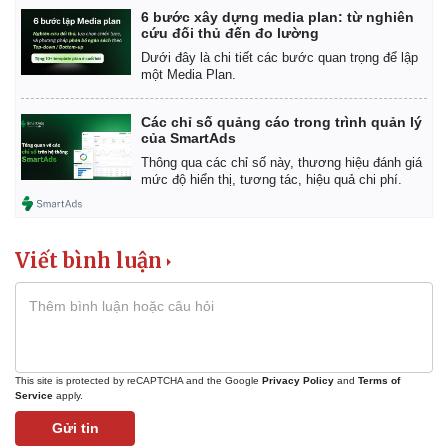
6 bước xây dựng media plan: từ nghiên
cứu đối thủ đến đo lường
Dưới đây là chi tiết các bước quan trọng để lập
một Media Plan.
Các chỉ số quảng cáo trong trình quản lý
của SmartAds
Thông qua các chỉ số này, thương hiệu đánh giá
mức độ hiển thị, tương tác, hiệu quả chi phí.
Viết bình luận
This site is protected by reCAPTCHA and the Google
Privacy Policy
and
Terms of
Service
apply.
Gửi tin