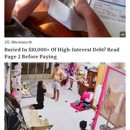
Doanh nghiệp
Công nghệ
Thông tin doanh nghiệp
Sành điệu
Doanh nghiệp 24h
Tin Công nghệ
Doanh nhân
Trải nghiệm
Vì cộng đồng
Chuyển đổi số