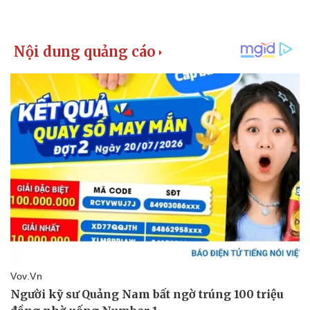
Thể thao
Ô tô - Xe máy
Bóng đá
Ô tô
Lịch thi đấu bóng đá
Xe máy
Thế giới thể thao
Tư vấn
eSports
Hậu trường