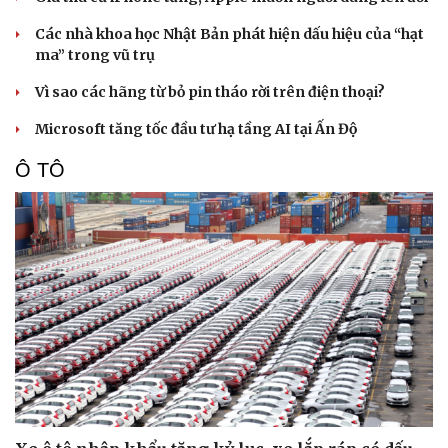
Các nhà khoa học Nhật Bản phát hiện dấu hiệu của “hạt
ma” trong vũ trụ
Vì sao các hãng từ bỏ pin tháo rời trên điện thoại?
Microsoft tăng tốc đầu tư hạ tầng AI tại Ấn Độ
Ô TÔ
Văn hóa
Giải trí
Sân khấu - Điện ảnh
Nghệ sĩ
Văn học
Thời trang
Âm nhạc
Sao Việt