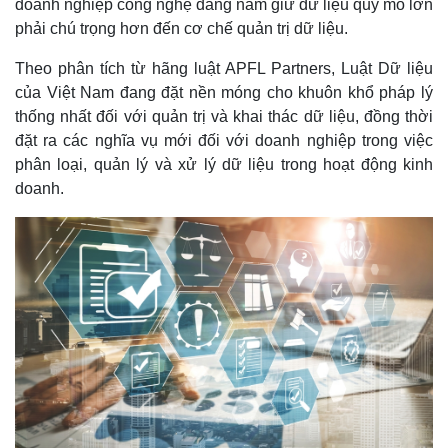
doanh nghiệp công nghệ đang nắm giữ dữ liệu quy mô lớn
phải chú trọng hơn đến cơ chế quản trị dữ liệu.
Theo phân tích từ hãng luật APFL Partners, Luật Dữ liệu
của Việt Nam đang đặt nền móng cho khuôn khổ pháp lý
thống nhất đối với quản trị và khai thác dữ liệu, đồng thời
đặt ra các nghĩa vụ mới đối với doanh nghiệp trong việc
phân loại, quản lý và xử lý dữ liệu trong hoạt động kinh
doanh.
Kinh tế
Thị trường
Bất động sản
Giá vàng
Khởi nghiệp
Tiêu dùng
Tỷ giá
Chứng khoán
Giá cà phê