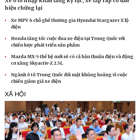
Xe ô tô nhập khẩu tăng kỷ lục, xe lắp ráp có dấu
Di sản
hiệu chững lại
Xe MPV 6 chỗ ghế thương gia Hyundai Stargazer X lộ
diện
Honda tăng tốc cuộc đua xe điện tại Trung Quốc với
chiến lược phát triển sản phẩm
Mazda MX-5 thế hệ mới sẽ có cả bản thuần điện và động
cơ xăng Skyactiv-Z 2.5L
Ngành ô tô Trung Quốc đối mặt khủng hoảng vì cuộc
chiến giảm giá xe điện
XÃ HỘI