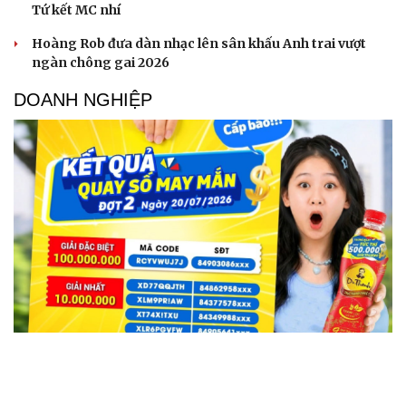
Tứ kết MC nhí
Hoàng Rob đưa dàn nhạc lên sân khấu Anh trai vượt
ngàn chông gai 2026
DOANH NGHIỆP
Người kỹ sư Quảng Nam bất ngờ trúng 100 triệu
đồng nhờ uống Number 1