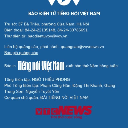
BÁO ĐIỆN TỬ TIẾNG NÓI VIỆT NAM
Trụ sở: 37 Bà Triệu, phường Cửa Nam, Hà Nội
Cải chính
Điện thoại: 84-24-22105148, 84-24-39785691
Thư điện tử: baodientuvov@vov.vn
Liên hệ quảng cáo, phát hành: quangcao@vovnews.vn
Báo giá quảng cáo
Báo in
xuất bản thứ Năm hàng tuần
Tổng Biên tập: NGÔ THIỆU PHONG
Phó Tổng Biên tập: Phạm Công Hân, Đặng Thị Khanh, Giang
Trung Sơn, Nguyễn Tuyết Yến
Cơ quan chủ quản: ĐÀI TIẾNG NÓI VIỆT NAM