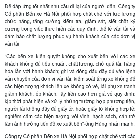
Để đáp ứng tốt nhất nhu cầu đi lại của người dân, Công ty
Cổ phần Bến xe Hà Nội phối hợp chặt chẽ với lực lượng
chức năng, tăng cường kiểm tra, giám sát, siết chặt kỷ
cương trong việc thực hiện các quy định, thể lệ vận tải và
đảm bảo chất lượng phục vụ hành khách của các đơn vị
vận tải.
“Các bến xe kiên quyết không cho xuất bến với các xe
khách không đủ tiêu chuẩn, chất lượng, chở quá tải, hàng
hóa lẫn với hành khách; ghi và đóng dấu đầy đủ vào lệnh
vận chuyển của đơn vị vận tải; kiểm soát từng xe không để
các hiện tượng khách lên xe không có vé, lái phụ xe tranh
giành khách, ép khách, lấy tiền cao hơn giá vé quy định;
Pháp luật
Quân sự - Quốc phòng
kịp thời phát hiện và xử lý những trường hợp phương tiện,
Vụ án
Vũ khí
người lái không đầy đủ giấy tờ, hoặc giấy tờ không hợp lệ;
Tin nóng
Việt Nam
nghiêm cấm các hiện tượng vòi vĩnh, hạch sách, cản trở
Tư vấn luật
Phân tích
làm ảnh hưởng tiến độ xe xuất bến”-ông Hùng nhấn mạnh.
Công ty Cổ phần Bến xe Hà Nội phối hợp chặt chẽ với các