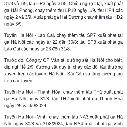
31/8 và 1/9, tàu HP3 ngày 31/8. Chiều ngược lại, xuất phát
ga Hải Phòng, chạy thêm tàu LP10 ngày 1/9, tàu HP4 các
ngày 2 và 3/9. Xuất phát ga Hải Dương chạy thêm tàu HD2
ngày 3/9.
Tuyến Hà Nội - Lào Cai, chạy thêm tàu SP7 xuất phát tại
ga Hà Nội các ngày từ 22 đến 30/8; tàu SP8 xuất phát ga
Lào Cai các ngày từ 23 đến 31/8.
Doanh nghiệp
Công nghệ
Trước đó, Công ty CP Vận tải đường sắt Hà Nội cho biết,
Thông tin doanh nghiệp
Sành điệu
dịp nghỉ lễ 2/9, đường sắt duy trì chạy các đôi tàu thường
Doanh nghiệp 24h
Tin Công nghệ
xuyên trên các tuyến: Hà Nội - Sài Gòn và tăng cường tàu
Doanh nhân
Trải nghiệm
trên các tuyến.
Vì cộng đồng
Chuyển đổi số
Tuyến Hà Nội - Thanh Hóa, chạy thêm tàu TH1 xuất phát
ga Hà Nội ngày 31/8; tàu TH2 xuất phát ga Thanh Hóa
ngày 2/9 và 3/9/2024.
Tuyến Hà Nội - Vinh, chạy thêm tàu NA3 xuất phát ga Hà
Nội ngày 30/8 và 31/8/2024; tàu NA4 xuất phát ga Vinh