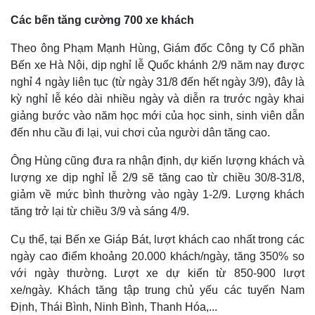
Các bến tăng cường 700 xe khách
Theo ông Phạm Mạnh Hùng, Giám đốc Công ty Cổ phần
Bến xe Hà Nội, dịp nghỉ lễ Quốc khánh 2/9 năm nay được
nghỉ 4 ngày liên tục (từ ngày 31/8 đến hết ngày 3/9), đây là
kỳ nghỉ lễ kéo dài nhiều ngày và diễn ra trước ngày khai
giảng bước vào năm học mới của học sinh, sinh viên dẫn
đến nhu cầu đi lại, vui chơi của người dân tăng cao.
Ông Hùng cũng đưa ra nhận định, dự kiến lượng khách và
lượng xe dịp nghỉ lễ 2/9 sẽ tăng cao từ chiều 30/8-31/8,
giảm về mức bình thường vào ngày 1-2/9. Lượng khách
tăng trở lại từ chiều 3/9 và sáng 4/9.
Cụ thể, tại Bến xe Giáp Bát, lượt khách cao nhất trong các
ngày cao điểm khoảng 20.000 khách/ngày, tăng 350% so
với ngày thường. Lượt xe dự kiến từ 850-900 lượt
Thế giới
Multimedia
xe/ngày. Khách tăng tập trung chủ yếu các tuyến Nam
Quan sát
Video
Định, Thái Bình, Ninh Bình, Thanh Hóa,...
Cuộc sống đó đây
Ảnh