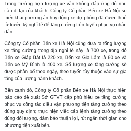
Trong trường hợp lượng xe vẫn không đáp ứng đủ nhu
cầu đi lại của khách, Công ty Cổ phần Bến xe Hà Nội sẽ
triển khai phương án huy động xe dự phòng đã được thuê
từ trước kỳ nghỉ lễ để tăng cường trên tuyến phục vụ nhân
dân.
Kinh tế
Thị trường
Công ty Cổ phần Bến xe Hà Nội cũng đưa ra tổng lượng
Bất động sản
Giá vàng
Khởi nghiệp
Tiêu dùng
xe tăng cường trong dịp nghỉ lễ này là 700 xe, trong đó
Tỷ giá
Bến xe Giáp Bát là 220 xe, Bến xe Gia Lâm là 80 xe và
Chứng khoán
Bến xe Mỹ Đình là 400 xe. Số lượng xe tăng cường sẽ
Giá cà phê
được phân bổ theo ngày, theo tuyến tùy thuộc vào sự gia
tăng của lượng hành khách.
Bên cạnh đó, Công ty Cổ phần Bến xe Hà Nội thực hiện
báo cáo đề xuất Sở GTVT cấp phù hiệu xe tăng cường
phục vụ công tác điều vận phương tiện tăng cường theo
đúng quy định; thực hiện việc cấp lệnh tăng cường theo
đúng đối tượng, đảm bảo thuận lợi, rút ngắn thời gian cho
phương tiện xuất bến.