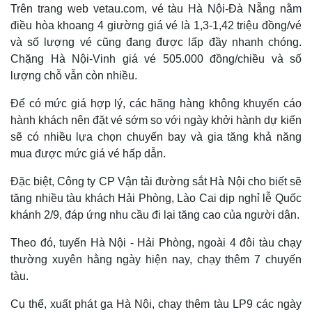
Trên trang web vetau.com, vé tàu Hà Nội-Đà Nẵng nằm
Thể thao
Ô tô - Xe máy
điều hòa khoang 4 giường giá vé là 1,3-1,42 triệu đồng/vé
Bóng đá
Ô tô
và số lượng vé cũng đang được lấp đầy nhanh chóng.
Lịch thi đấu bóng đá
Xe máy
Thế giới thể thao
Tư vấn
Chặng Hà Nội-Vinh giá vé 505.000 đồng/chiều và số
eSports
lượng chỗ vẫn còn nhiều.
Hậu trường
Để có mức giá hợp lý, các hãng hàng không khuyến cáo
hành khách nên đặt vé sớm so với ngày khởi hành dự kiến
sẽ có nhiều lựa chọn chuyến bay và gia tăng khả năng
mua được mức giá vé hấp dẫn.
Đặc biệt, Công ty CP Vận tải đường sắt Hà Nội cho biết sẽ
tăng nhiều tàu khách Hải Phòng, Lào Cai dịp nghỉ lễ Quốc
khánh 2/9, đáp ứng nhu cầu đi lại tăng cao của người dân.
Theo đó, tuyến Hà Nội - Hải Phòng, ngoài 4 đôi tàu chạy
thường xuyên hằng ngày hiện nay, chạy thêm 7 chuyến
tàu.
Cụ thể, xuất phát ga Hà Nội, chạy thêm tàu LP9 các ngày