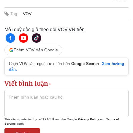
Nhi khoa
Nam khoa
Tag:
VOV
Làm đẹp - giảm cân
Phòng mạch online
Ăn sạch sống khỏe
Mời quý độc giả theo dõi VOV.VN trên
Thêm VOV trên Google
Chọn VOV làm nguồn ưu tiên trên
Google Search
.
Xem hướng
dẫn.
Viết bình luận
This site is protected by reCAPTCHA and the Google
Privacy Policy
and
Terms of
Service
apply.