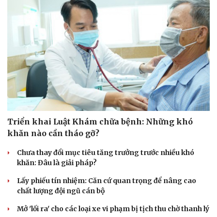
Triển khai Luật Khám chữa bệnh: Những khó
khăn nào cần tháo gỡ?
Chưa thay đổi mục tiêu tăng trưởng trước nhiều khó
khăn: Đâu là giải pháp?
Du lịch
Podcast
Lấy phiếu tín nhiệm: Căn cứ quan trọng để nâng cao
Tư vấn
Câu chuyện thời sự
chất lượng đội ngũ cán bộ
Săn Tour
Đọc truyện đêm khuya
check-in
Cửa sổ tình yêu
Mở 'lối ra' cho các loại xe vi phạm bị tịch thu chờ thanh lý
Kể chuyện cho bé