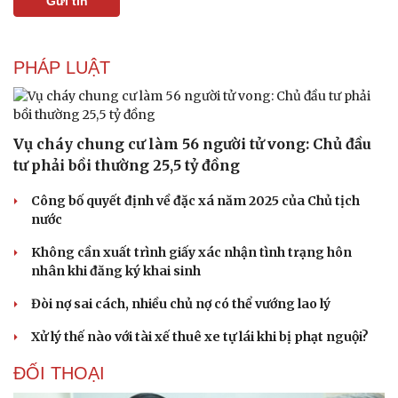
Gửi tin
PHÁP LUẬT
Vụ cháy chung cư làm 56 người tử vong: Chủ đầu
Văn hóa
Giải trí
tư phải bồi thường 25,5 tỷ đồng
Sân khấu - Điện ảnh
Nghệ sĩ
Công bố quyết định về đặc xá năm 2025 của Chủ tịch
Văn học
Thời trang
nước
Âm nhạc
Sao Việt
Di sản
Không cần xuất trình giấy xác nhận tình trạng hôn
nhân khi đăng ký khai sinh
Đòi nợ sai cách, nhiều chủ nợ có thể vướng lao lý
Xử lý thế nào với tài xế thuê xe tự lái khi bị phạt nguội?
ĐỐI THOẠI