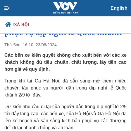
English
Bến xe, ga tàu ở Hà Nội sẵn sàng
XÃ HỘI
/
phục vụ dịp nghỉ lễ Quốc khánh
Thứ Sáu, 16:10, 23/08/2024
Các bến xe kiên quyết không cho xuất bến với các xe
Chính trị
Xã hội
khách không đủ tiêu chuẩn, chất lượng, lấy tiền cao
Đảng
Tin 24h
hơn giá vé quy định.
Tổ chức nhân sự
Dự báo thời tiết
Quốc hội
Giáo dục
Trong khi tại Ga Hà Nội, đã sẵn sàng mở thêm nhiều
Nhận diện sự thật
Dấu ấn VOV
Việc làm
chuyến tàu phục vụ người dân trong dịp nghỉ lễ Quốc
Biển đảo
khánh 2/9 tới đây.
Dự kiến nhu cầu đi lại của người dân trong dịp nghỉ lễ 2/9
tới đây tăng cao, các bến xe, của Hà Nội và Ga Hà Nội đã
lên kế hoạch và sẵn sàng kịch bản phục vụ các “thượng
đế” đi lại nhanh chóng và an toàn.