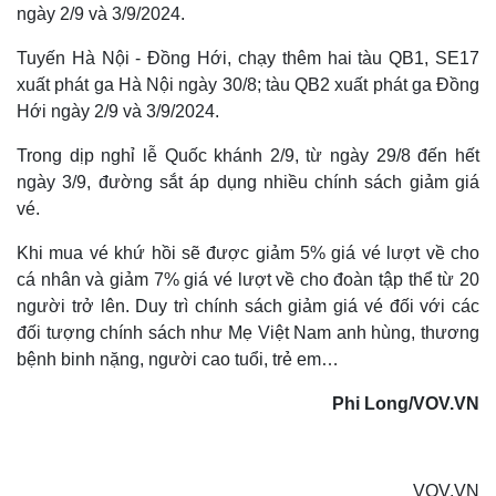
ngày 2/9 và 3/9/2024.
Tuyến Hà Nội - Đồng Hới, chạy thêm hai tàu QB1, SE17
xuất phát ga Hà Nội ngày 30/8; tàu QB2 xuất phát ga Đồng
Hới ngày 2/9 và 3/9/2024.
Trong dịp nghỉ lễ Quốc khánh 2/9, từ ngày 29/8 đến hết
ngày 3/9, đường sắt áp dụng nhiều chính sách giảm giá
vé.
Khi mua vé khứ hồi sẽ được giảm 5% giá vé lượt về cho
cá nhân và giảm 7% giá vé lượt về cho đoàn tập thể từ 20
người trở lên. Duy trì chính sách giảm giá vé đối với các
đối tượng chính sách như Mẹ Việt Nam anh hùng, thương
bệnh binh nặng, người cao tuổi, trẻ em…
Phi Long/VOV.VN
Sức khỏe
Đời sống
Dinh dưỡng - món ngon
Nhà đẹp
Cây thuốc
Blog
Sản phụ khoa
Tình yêu - Gia đình
VOV.VN