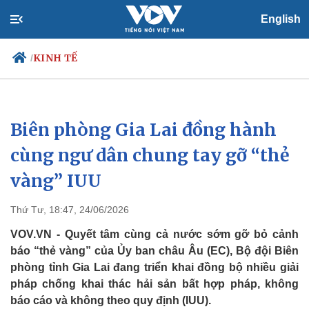
English
KINH TẾ
/
Biên phòng Gia Lai đồng hành
Chính trị
Xã hội
Đảng
Tin 24h
cùng ngư dân chung tay gỡ “thẻ
Tổ chức nhân sự
Dự báo thời tiết
vàng” IUU
Quốc hội
Giáo dục
Nhận diện sự thật
Dấu ấn VOV
Việc làm
Thứ Tư, 18:47, 24/06/2026
Biển đảo
VOV.VN - Quyết tâm cùng cả nước sớm gỡ bỏ cảnh
báo “thẻ vàng” của Ủy ban châu Âu (EC), Bộ đội Biên
phòng tỉnh Gia Lai đang triển khai đồng bộ nhiều giải
pháp chống khai thác hải sản bất hợp pháp, không
báo cáo và không theo quy định (IUU).