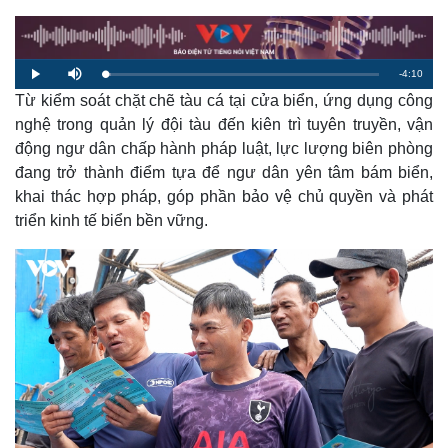
R
-
4:10
L
P
M
o
l
u
a
Từ kiểm soát chặt chẽ tàu cá tại cửa biển, ứng dụng công
a
t
e
d
y
e
e
nghệ trong quản lý đội tàu đến kiên trì tuyên truyền, vận
d
m
:
động ngư dân chấp hành pháp luật, lực lượng biên phòng
2
.
a
1
đang trở thành điểm tựa để ngư dân yên tâm bám biển,
8
%
khai thác hợp pháp, góp phần bảo vệ chủ quyền và phát
i
triển kinh tế biển bền vững.
n
i
n
g
T
i
m
e