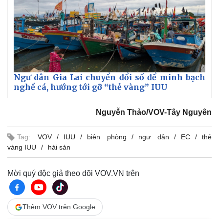
Ngư dân Gia Lai chuyển đổi số để minh bạch
nghề cá, hướng tới gỡ “thẻ vàng” IUU
Nguyễn Thảo/VOV-Tây Nguyên
Tag:
VOV
IUU
biên phòng
ngư dân
EC
thẻ
vàng IUU
hải sản
Mời quý độc giả theo dõi VOV.VN trên
Thêm VOV trên Google
Pháp luật
Quân sự - Quốc phòng