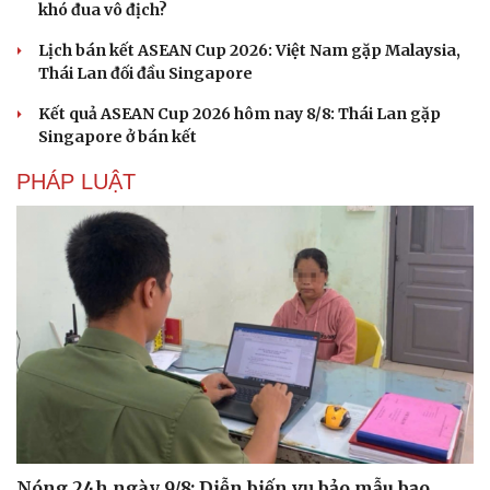
khó đua vô địch?
Lịch bán kết ASEAN Cup 2026: Việt Nam gặp Malaysia,
Thái Lan đối đầu Singapore
Kết quả ASEAN Cup 2026 hôm nay 8/8: Thái Lan gặp
Singapore ở bán kết
PHÁP LUẬT
Du lịch
Podcast
Tư vấn
Câu chuyện thời sự
Săn Tour
Đọc truyện đêm khuya
check-in
Cửa sổ tình yêu
Kể chuyện cho bé
Nóng 24h ngày 9/8: Diễn biến vụ bảo mẫu bạo