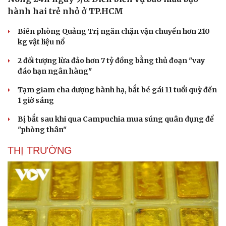
Hạt giống tâm hồn
hành hai trẻ nhỏ ở TP.HCM
Biên phòng Quảng Trị ngăn chặn vận chuyển hơn 210
kg vật liệu nổ
2 đối tượng lừa đảo hơn 7 tỷ đồng bằng thủ đoạn "vay
đáo hạn ngân hàng"
Tạm giam cha dượng hành hạ, bắt bé gái 11 tuổi quỳ đến
1 giờ sáng
Bị bắt sau khi qua Campuchia mua súng quân dụng để
"phòng thân"
THỊ TRƯỜNG