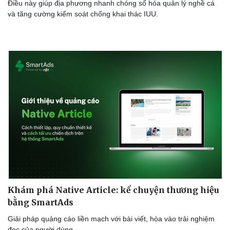
Điều này giúp địa phương nhanh chóng số hóa quản lý nghề cá
và tăng cường kiểm soát chống khai thác IUU.
Sức khỏe
Đời sống
Dinh dưỡng - món ngon
Nhà đẹp
Cây thuốc
Blog
Sản phụ khoa
Tình yêu - Gia đình
Nhi khoa
Nam khoa
Làm đẹp - giảm cân
Phòng mạch online
Ăn sạch sống khỏe
Khám phá Native Article: kể chuyện thương hiệu
bằng SmartAds
Giải pháp quảng cáo liền mạch với bài viết, hòa vào trải nghiệm
đọc của người dùng.