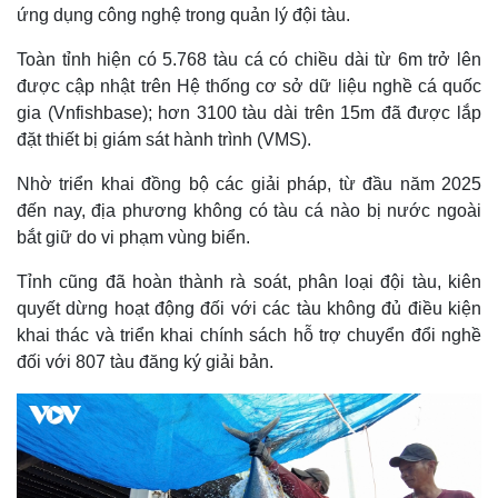
ứng dụng công nghệ trong quản lý đội tàu.
Toàn tỉnh hiện có 5.768 tàu cá có chiều dài từ 6m trở lên
được cập nhật trên Hệ thống cơ sở dữ liệu nghề cá quốc
gia (Vnfishbase); hơn 3100 tàu dài trên 15m đã được lắp
đặt thiết bị giám sát hành trình (VMS).
Nhờ triển khai đồng bộ các giải pháp, từ đầu năm 2025
đến nay, địa phương không có tàu cá nào bị nước ngoài
bắt giữ do vi phạm vùng biển.
Tỉnh cũng đã hoàn thành rà soát, phân loại đội tàu, kiên
quyết dừng hoạt động đối với các tàu không đủ điều kiện
khai thác và triển khai chính sách hỗ trợ chuyển đổi nghề
đối với 807 tàu đăng ký giải bản.
Kinh tế
Thị trường
Bất động sản
Giá vàng
Khởi nghiệp
Tiêu dùng
Tỷ giá
Chứng khoán