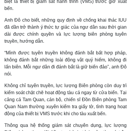
biệt là thiết bị giám sát hành trình (VMS) trước giờ xuất
bến.
Anh Đô cho biết, những quy định về chống khai thác IUU
đã dần trở thành ý thức tự giác của ngư dân sau thời gian
dài được chính quyền và lực lượng biên phòng tuyên
truyền, hướng dẫn.
“Mình được tuyên truyền không đánh bắt bất hợp pháp,
không đánh bắt những loài động vật quý hiếm, không đi
lấn biên. Mỗi ngư dân đi đánh bắt là giữ biển đảo", anh Đô
nói.
Thế giới
Multimedia
Không chỉ tuyên truyền, lực lượng Biên phòng còn duy trì
Quan sát
Video
kiểm soát chặt chẽ hoạt động tàu cá ngay từ cửa biển. Tại
Cuộc sống đó đây
Ảnh
cảng cá Tam Quan, cán bộ, chiến sĩ Đồn Biên phòng Tam
Hồ sơ
E-Magazine
Quan Nam thường xuyên kiểm tra giấy tờ, tình trạng hoạt
Infographic
động của thiết bị VMS trước khi cho tàu xuất bến.
Thông qua hệ thống giám sát chuyên dụng, lực lượng