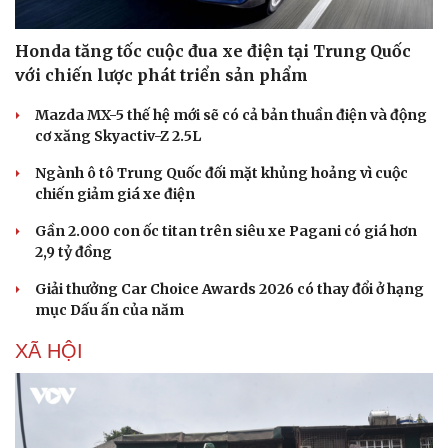
Honda tăng tốc cuộc đua xe điện tại Trung Quốc
với chiến lược phát triển sản phẩm
Mazda MX-5 thế hệ mới sẽ có cả bản thuần điện và động
cơ xăng Skyactiv-Z 2.5L
Ngành ô tô Trung Quốc đối mặt khủng hoảng vì cuộc
chiến giảm giá xe điện
Gần 2.000 con ốc titan trên siêu xe Pagani có giá hơn
2,9 tỷ đồng
Giải thưởng Car Choice Awards 2026 có thay đổi ở hạng
Văn hóa
Giải trí
mục Dấu ấn của năm
Sân khấu - Điện ảnh
Nghệ sĩ
Văn học
Thời trang
XÃ HỘI
Âm nhạc
Sao Việt
Di sản