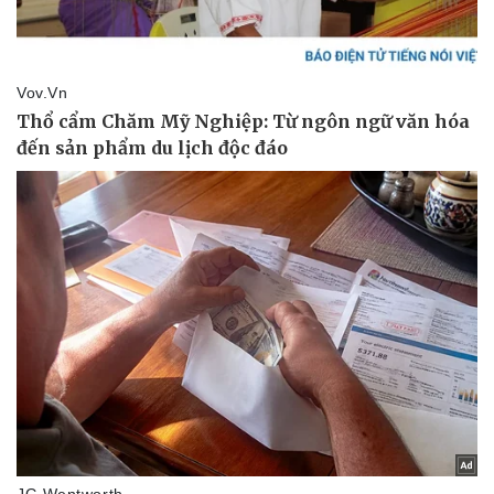
Doanh nghiệp
Công nghệ
Thông tin doanh nghiệp
Sành điệu
Doanh nghiệp 24h
Tin Công nghệ
Doanh nhân
Trải nghiệm
Vì cộng đồng
Chuyển đổi số