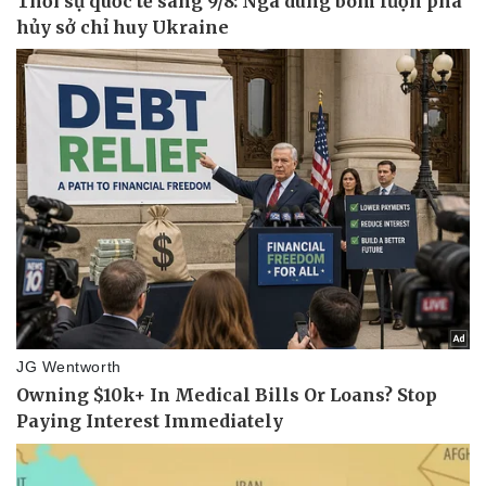
Thể thao
Ô tô - Xe máy
Bóng đá
Ô tô
Lịch thi đấu bóng đá
Xe máy
Thế giới thể thao
Tư vấn
eSports
Hậu trường