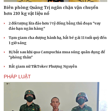
Biên phòng Quảng Trị ngăn chặn vận chuyển
hơn 210 kg vật liệu nổ
Cải chính
2 đối tượng lừa đảo hơn 7 tỷ đồng bằng thủ đoạn "vay
đáo hạn ngân hàng"
Tạm giam cha dượng hành hạ, bắt bé gái 11 tuổi quỳ đến
1 giờ sáng
Bị bắt sau khi qua Campuchia mua súng quân dụng để
"phòng thân"
Bắt giam nữ TikToker Phượng Nguyễn
PHÁP LUẬT