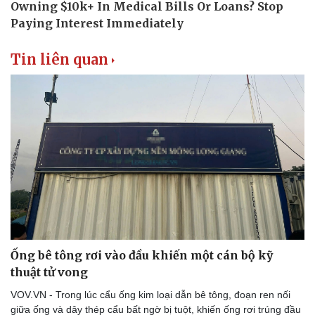
Tin liên quan
Ống bê tông rơi vào đầu khiến một cán bộ kỹ
thuật tử vong
VOV.VN - Trong lúc cẩu ống kim loại dẫn bê tông, đoạn ren nối
Văn hóa
Giải trí
giữa ống và dây thép cẩu bất ngờ bị tuột, khiến ống rơi trúng đầu