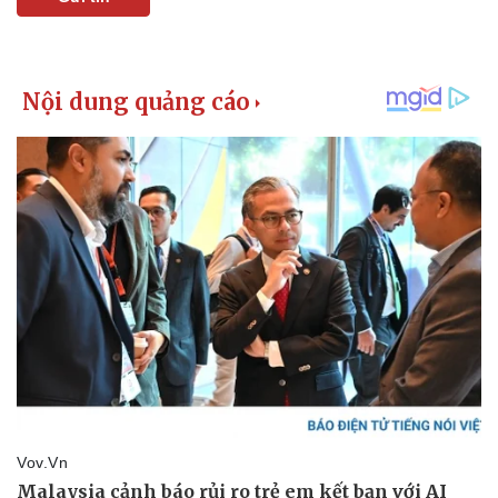
Doanh nghiệp
Công nghệ
Thông tin doanh nghiệp
Sành điệu
Doanh nghiệp 24h
Tin Công nghệ
Doanh nhân
Trải nghiệm
Vì cộng đồng
Chuyển đổi số