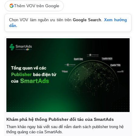
Lịch thi đấu bóng đá
Xe máy
Thêm VOV trên Google
Thế giới thể thao
Tư vấn
eSports
Chọn VOV làm nguồn ưu tiên trên
Google Search
.
Xem hướng
Hậu trường
dẫn.
Khám phá hệ thống Publisher đối tác của SmartAds
Tham khảo ngay bài viết sau để nắm danh sách publisher trong hệ
thống quảng cáo của SmartAds.