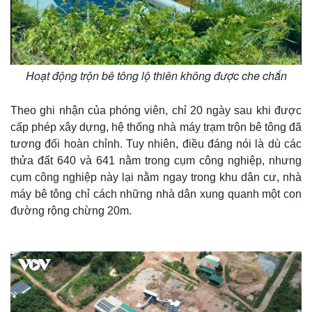
Thế giới
Multimedia
Quan sát
Video
Cuộc sống đó đây
Ảnh
Hoạt động trộn bê tông lộ thiên không được che chắn
Hồ sơ
E-Magazine
Infographic
Theo ghi nhận của phóng viên, chỉ 20 ngày sau khi được
cấp phép xây dựng, hệ thống nhà máy trạm trộn bê tông đã
tương đối hoàn chỉnh. Tuy nhiên, điều đáng nói là dù các
thửa đất 640 và 641 nằm trong cụm công nghiệp, nhưng
cụm công nghiệp này lại nằm ngay trong khu dân cư, nhà
máy bê tông chỉ cách những nhà dân xung quanh một con
đường rộng chừng 20m.