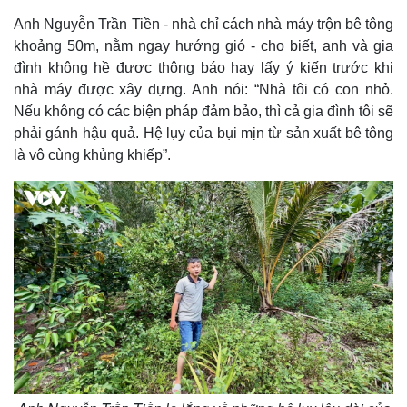
Anh Nguyễn Trần Tiền - nhà chỉ cách nhà máy trộn bê tông
khoảng 50m, nằm ngay hướng gió - cho biết, anh và gia
đình không hề được thông báo hay lấy ý kiến trước khi
nhà máy được xây dựng. Anh nói: “Nhà tôi có con nhỏ.
Nếu không có các biện pháp đảm bảo, thì cả gia đình tôi sẽ
phải gánh hậu quả. Hệ lụy của bụi mịn từ sản xuất bê tông
là vô cùng khủng khiếp”.
Kinh tế
Thị trường
Bất động sản
Giá vàng
Khởi nghiệp
Tiêu dùng
Tỷ giá
Chứng khoán
Giá cà phê