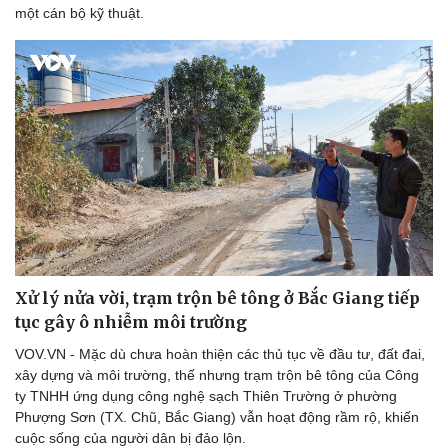
Sân khấu - Điện ảnh
Nghệ sĩ
một cán bộ kỹ thuật.
Văn học
Thời trang
Âm nhạc
Sao Việt
Di sản
Xử lý nửa vời, trạm trộn bê tông ở Bắc Giang tiếp
tục gây ô nhiễm môi trường
VOV.VN - Mặc dù chưa hoàn thiện các thủ tục về đầu tư, đất đai,
xây dựng và môi trường, thế nhưng trạm trộn bê tông của Công
ty TNHH ứng dụng công nghệ sạch Thiên Trường ở phường
Phượng Sơn (TX. Chũ, Bắc Giang) vẫn hoạt động rầm rộ, khiến
cuộc sống của người dân bị đảo lộn.