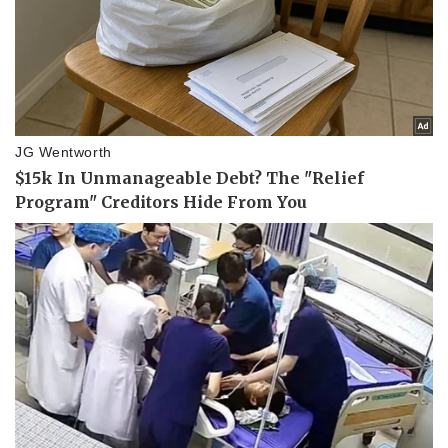
Sức khỏe
Đời sống
Dinh dưỡng - món ngon
Nhà đẹp
Cây thuốc
Blog
Sản phụ khoa
Tình yêu - Gia đình
Nhi khoa
Nam khoa
Làm đẹp - giảm cân
Phòng mạch online
Ăn sạch sống khỏe