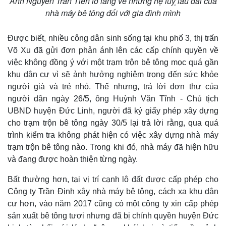
Anh Nguyễn Trần Tiền lo lắng về những hệ luỵ lâu dài của
nhà máy bê tông đối với gia đình mình
Được biết, nhiều công dân sinh sống tại khu phố 3, thị trấn
Võ Xu đã gửi đơn phản ánh lên các cấp chính quyền về
việc không đồng ý với một trạm trộn bê tông mọc quá gần
khu dân cư vì sẽ ảnh hưởng nghiêm trọng đến sức khỏe
người già và trẻ nhỏ. Thế nhưng, trả lời đơn thư của
người dân ngày 26/5, ông Huỳnh Văn Tĩnh - Chủ tịch
UBND huyện Đức Linh, người đã ký giấy phép xây dựng
cho trạm trộn bê tông ngày 30/5 lại trả lời rằng, qua quá
trình kiểm tra không phát hiện có việc xây dựng nhà máy
trạm trộn bê tông nào. Trong khi đó, nhà máy đã hiện hữu
và đang được hoàn thiện từng ngày.
Bất thường hơn, tại vị trí cạnh lô đất được cấp phép cho
Công ty Trần Định xây nhà máy bê tông, cách xa khu dân
cư hơn, vào năm 2017 cũng có một công ty xin cấp phép
sản xuất bê tông tươi nhưng đã bị chính quyền huyện Đức