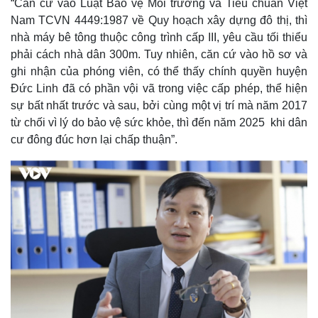
“Căn cứ vào Luật Bảo vệ Môi trường và Tiêu chuẩn Việt
Nam TCVN 4449:1987 về Quy hoạch xây dựng đô thị, thì
nhà máy bê tông thuộc công trình cấp III, yêu cầu tối thiểu
phải cách nhà dân 300m. Tuy nhiên, căn cứ vào hồ sơ và
ghi nhận của phóng viên, có thể thấy chính quyền huyện
Đức Linh đã có phần vội vã trong việc cấp phép, thể hiện
sự bất nhất trước và sau, bởi cùng một vị trí mà năm 2017
Pháp luật
Quân sự - Quốc phòng
từ chối vì lý do bảo vệ sức khỏe, thì đến năm 2025 khi dân
Vụ án
Vũ khí
cư đông đúc hơn lại chấp thuận”.
Tin nóng
Việt Nam
Tư vấn luật
Phân tích