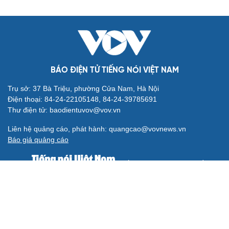
BÁO ĐIỆN TỬ TIẾNG NÓI VIỆT NAM
Trụ sở: 37 Bà Triệu, phường Cửa Nam, Hà Nội
Điện thoại: 84-24-22105148, 84-24-39785691
Thư điện tử: baodientuvov@vov.vn
Liên hệ quảng cáo, phát hành: quangcao@vovnews.vn
Báo giá quảng cáo
Báo in
xuất bản thứ Năm hàng tuần
Tổng Biên tập: NGÔ THIỆU PHONG
Phó Tổng Biên tập: Phạm Công Hân, Đặng Thị Khanh, Giang
Trung Sơn, Nguyễn Tuyết Yến
Cơ quan chủ quản: ĐÀI TIẾNG NÓI VIỆT NAM