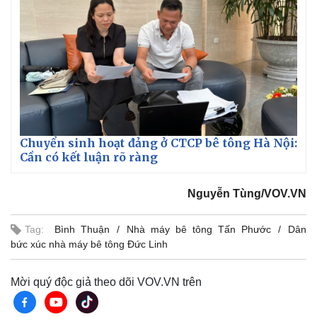
Chuyển sinh hoạt đảng ở CTCP bê tông Hà Nội:
Cần có kết luận rõ ràng
Nguyễn Tùng/VOV.VN
Tag:
Bình Thuận
Nhà máy bê tông Tấn Phước
Dân
bức xúc nhà máy bê tông Đức Linh
Mời quý độc giả theo dõi VOV.VN trên
Thể thao
Ô tô - Xe máy
Bóng đá
Ô tô