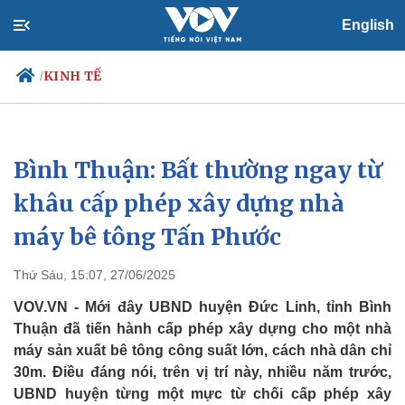
English
KINH TẾ
/
Bình Thuận: Bất thường ngay từ
Chính trị
Xã hội
Đảng
Tin 24h
khâu cấp phép xây dựng nhà
Tổ chức nhân sự
Dự báo thời tiết
máy bê tông Tấn Phước
Quốc hội
Giáo dục
Nhận diện sự thật
Dấu ấn VOV
Việc làm
Thứ Sáu, 15:07, 27/06/2025
Biển đảo
VOV.VN - Mới đây UBND huyện Đức Linh, tỉnh Bình
Thuận đã tiến hành cấp phép xây dựng cho một nhà
máy sản xuất bê tông công suất lớn, cách nhà dân chỉ
30m. Điều đáng nói, trên vị trí này, nhiều năm trước,
UBND huyện từng một mực từ chối cấp phép xây