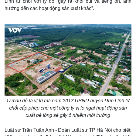
Linh từ chối với lý do “gây ra khói bụi và tiếng ồn, ảnh
hưởng đến các hoạt động sản xuất khác”.
Ô màu đỏ là vị trí mà năm 2017 UBND huyện Đức Linh từ
chối cấp phép cho một công ty vì lo ngại hoạt động sản
xuất bê tông sẽ gây ô nhiễm môi trường
Luật sư Trần Tuấn Anh - Đoàn Luật sư TP Hà Nội cho biết: