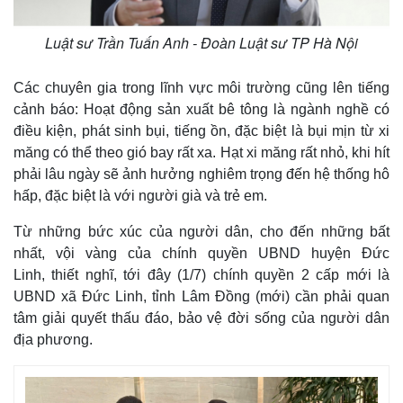
Luật sư Trần Tuấn Anh - Đoàn Luật sư TP Hà Nội
Các chuyên gia trong lĩnh vực môi trường cũng lên tiếng
cảnh báo: Hoạt động sản xuất bê tông là ngành nghề có
điều kiện, phát sinh bụi, tiếng ồn, đặc biệt là bụi mịn từ xi
măng có thể theo gió bay rất xa. Hạt xi măng rất nhỏ, khi hít
phải lâu ngày sẽ ảnh hưởng nghiêm trọng đến hệ thống hô
hấp, đặc biệt là với người già và trẻ em.
Từ những bức xúc của người dân, cho đến những bất
nhất, vội vàng của chính quyền UBND huyện Đức
Linh, thiết nghĩ, tới đây (1/7) chính quyền 2 cấp mới là
UBND xã Đức Linh, tỉnh Lâm Đồng (mới) cần phải quan
tâm giải quyết thấu đáo, bảo vệ đời sống của người dân
địa phương.