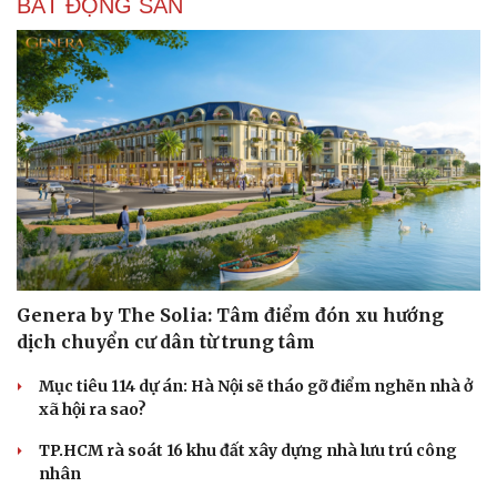
BẤT ĐỘNG SẢN
Genera by The Solia: Tâm điểm đón xu hướng
dịch chuyển cư dân từ trung tâm
Mục tiêu 114 dự án: Hà Nội sẽ tháo gỡ điểm nghẽn nhà ở
xã hội ra sao?
TP.HCM rà soát 16 khu đất xây dựng nhà lưu trú công
nhân