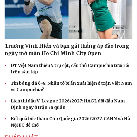
Trương Vinh Hiển và bạn gái thắng áp đảo trong
ngày mở màn Ho Chi Minh City Open
ĐT Việt Nam thiếu 5 trụ cột, cầu thủ Campuchia tươi rói
trên sân tập
Tin bóng đá 6-8: Nhân tố bí ẩn xuất hiện ở trận Việt Nam
vs Campuchia?
Lịch thi đấu V-League 2026/2027: HAGL đối đầu Nam
Định ngay ở trận ra quân
Văn hóa
Giải trí
Kết quả bốc thăm Cúp Quốc gia 2026/2027: CAHN và Hà
Sân khấu - Điện ảnh
Nghệ sĩ
Nội FC dễ thở
Văn học
Thời trang
Âm nhạc
Sao Việt