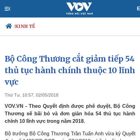
E
KINH TẾ
/
Bộ Công Thương cắt giảm tiếp 54
Chính trị
Xã hội
Đảng
Tin 24h
thủ tục hành chính thuộc 10 lĩnh
Tổ chức nhân sự
Dự báo thời tiết
vực
Quốc hội
Giáo dục
Nhận diện sự thật
Dấu ấn VOV
Việc làm
Thứ Tư, 10:57, 02/05/2018
Biển đảo
VOV.VN - Theo Quyết định được phê duyệt, Bộ Công
Thương sẽ bãi bỏ và đơn giản hóa 54 thủ tục hành
chính 10 lĩnh vực trong năm 2018.
Bộ trưởng Bộ Công Thương Trần Tuấn Anh vừa ký Quyết