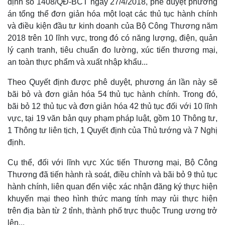
định số 1408/QĐ-BCT ngày 27/4/2018, phê duyệt phương
án tổng thể đơn giản hóa một loạt các thủ tục hành chính
và điều kiện đầu tư kinh doanh của Bộ Công Thương năm
2018 trên 10 lĩnh vực, trong đó có năng lượng, điện, quản
lý cạnh tranh, tiêu chuẩn đo lường, xúc tiến thương mại,
an toàn thực phẩm và xuất nhập khẩu...
Theo Quyết định được phê duyệt, phương án lần này sẽ
bãi bỏ và đơn giản hóa 54 thủ tục hành chính. Trong đó,
bãi bỏ 12 thủ tục và đơn giản hóa 42 thủ tục đối với 10 lĩnh
vực, tại 19 văn bản quy phạm pháp luật, gồm 10 Thông tư,
1 Thông tư liên tịch, 1 Quyết định của Thủ tướng và 7 Nghị
định.
Cụ thể, đối với lĩnh vực Xúc tiến Thương mại, Bộ Công
Thương đã tiến hành rà soát, điều chỉnh và bãi bỏ 9 thủ tục
hành chính, liên quan đến việc xác nhận đăng ký thực hiện
khuyến mại theo hình thức mang tính may rủi thực hiện
trên địa bàn từ 2 tỉnh, thành phố trực thuộc Trung ương trở
lên...