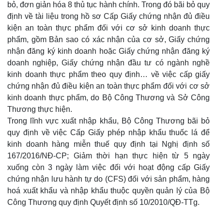
bỏ, đơn giản hóa 8 thủ tục hành chính. Trong đó bãi bỏ quy
định về tài liệu trong hồ sơ Cấp Giấy chứng nhận đủ điều
kiện an toàn thực phẩm đối với cơ sở kinh doanh thực
phẩm, gồm Bản sao có xác nhận của cơ sở, Giấy chứng
nhận đăng ký kinh doanh hoặc Giấy chứng nhận đăng ký
doanh nghiệp, Giấy chứng nhận đầu tư có ngành nghề
kinh doanh thực phẩm theo quy định… về việc cấp giấy
chứng nhận đủ điều kiện an toàn thực phẩm đối với cơ sở
kinh doanh thực phẩm, do Bộ Công Thương và Sở Công
Thương thực hiện.
Thế giới
Multimedia
Trong lĩnh vực xuất nhập khẩu, Bộ Công Thương bãi bỏ
Quan sát
Video
quy định về việc Cấp Giấy phép nhập khẩu thuốc lá để
Cuộc sống đó đây
Ảnh
kinh doanh hàng miễn thuế quy định tại Nghị định số
Hồ sơ
E-Magazine
167/2016/NĐ-CP; Giảm thời hạn thực hiện từ 5 ngày
Infographic
xuống còn 3 ngày làm việc đối với hoạt động cấp Giấy
chứng nhận lưu hành tự do (CFS) đối với sản phẩm, hàng
hoá xuất khẩu và nhập khẩu thuộc quyền quản lý của Bộ
Công Thương quy định Quyết định số 10/2010/QĐ-TTg.