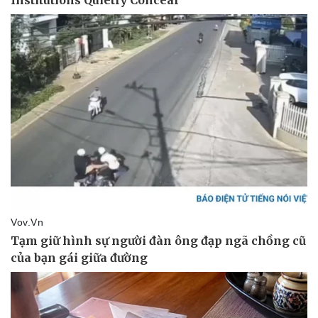
Thể thao
Ô tô - Xe máy
Bóng đá
Ô tô
Lịch thi đấu bóng đá
Xe máy
Thế giới thể thao
Tư vấn
eSports
Hậu trường