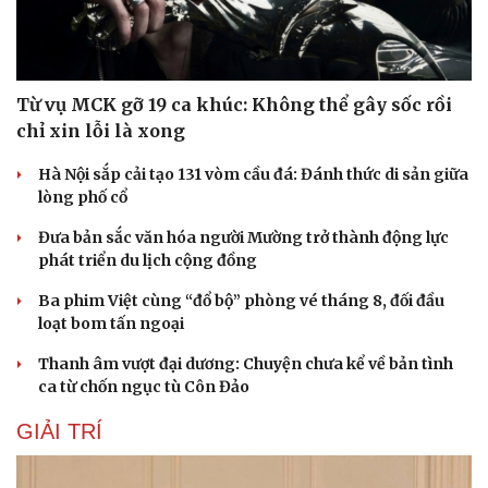
check-in
Cửa sổ tình yêu
Kể chuyện cho bé
Hạt giống tâm hồn
Từ vụ MCK gỡ 19 ca khúc: Không thể gây sốc rồi
chỉ xin lỗi là xong
Hà Nội sắp cải tạo 131 vòm cầu đá: Đánh thức di sản giữa
lòng phố cổ
Đưa bản sắc văn hóa người Mường trở thành động lực
phát triển du lịch cộng đồng
Ba phim Việt cùng “đổ bộ” phòng vé tháng 8, đối đầu
loạt bom tấn ngoại
Thanh âm vượt đại dương: Chuyện chưa kể về bản tình
ca từ chốn ngục tù Côn Đảo
GIẢI TRÍ