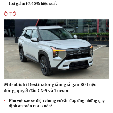
trời giảm tới 40% hiệu suất
Ô TÔ
Sức khỏe
Đời sống
Dinh dưỡng - món ngon
Nhà đẹp
Mitsubishi Destinator giảm giá gần 80 triệu
Cây thuốc
Blog
Sản phụ khoa
Tình yêu - Gia đình
đồng, quyết đấu CX-5 và Tucson
Nhi khoa
Nam khoa
Khu vực sạc xe điện chung cư cần đáp ứng những quy
Làm đẹp - giảm cân
định an toàn PCCC nào?
Phòng mạch online