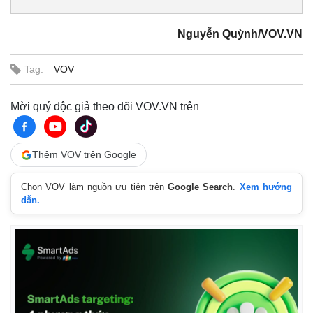
Nguyễn Quỳnh/VOV.VN
Tag:
VOV
Mời quý độc giả theo dõi VOV.VN trên
Thêm VOV trên Google
Kinh tế
Thị trường
Chọn VOV làm nguồn ưu tiên trên
Google Search
.
Xem hướng
Bất động sản
Giá vàng
dẫn.
Khởi nghiệp
Tiêu dùng
Tỷ giá
Chứng khoán
Giá cà phê