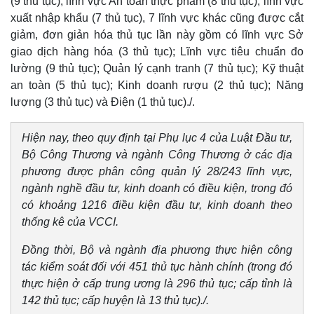
(9 thủ tục); lĩnh vực An toàn thực phẩm (8 thủ tục); lĩnh vực
xuất nhập khẩu (7 thủ tục), 7 lĩnh vực khác cũng được cắt
giảm, đơn giản hóa thủ tục lần này gồm có lĩnh vực Sở
giao dịch hàng hóa (3 thủ tục); Lĩnh vực tiêu chuẩn đo
lường (9 thủ tục); Quản lý cạnh tranh (7 thủ tục); Kỹ thuật
an toàn (5 thủ tục); Kinh doanh rượu (2 thủ tục); Năng
lượng (3 thủ tục) và Điện (1 thủ tục)./.
Hiện nay, theo quy định tại Phụ lục 4 của Luật Đầu tư,
Bộ Công Thương và ngành Công Thương ở các địa
phương được phân công quản lý 28/243 lĩnh vực,
ngành nghề đầu tư, kinh doanh có điều kiện, trong đó
có khoảng 1216 điều kiện đầu tư, kinh doanh theo
thống kê của VCCI.
Đồng thời, Bộ và ngành địa phương thực hiện công
tác kiểm soát đối với 451 thủ tục hành chính (trong đó
thực hiện ở cấp trung ương là 296 thủ tục; cấp tỉnh là
142 thủ tục; cấp huyện là 13 thủ tục)./.