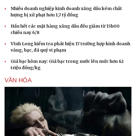
Nhiều doanh nghiệp kinh doanh xăng dầu kém chất
lượng bị xử phạt hơn 1,7 tỷ đồng
Hầu hết các mặt hàng xăng dầu đều giảm từ 15h00
chiều nay 6/8
Vĩnh Long kiểm tra phát hiện 17 trường hợp kinh doanh
vàng, bạc, đá quý vi phạm
Giá bạc hôm nay: Giá bạc trong nước lên mức hơn 62
triệu đồng/kg
VĂN HÓA
Du lịch
Podcast
Tư vấn
Câu chuyện thời sự
Săn Tour
Đọc truyện đêm khuya