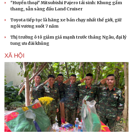
"Huyền thoại" Mitsubishi Pajero tái sinh: Khung gầm
Ăn sạch sống khỏe
thang, sẵn sàng đấu Land Cruiser
Toyota tiếp tục là hãng xe bán chạy nhất thế giới, giữ
ngôi vương suốt 7 năm
Thị trường ô tô giảm giá mạnh trước tháng Ngâu, đại lý
tung ưu đãi khủng
XÃ HỘI