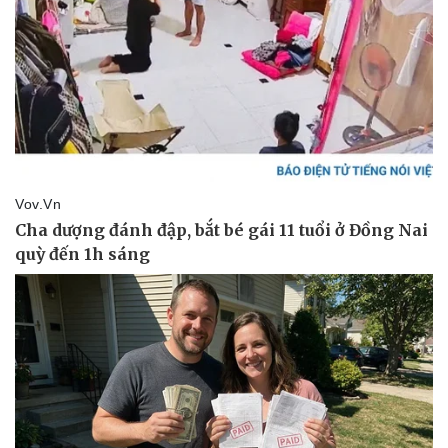
Pháp luật
Quân sự - Quốc phòng
Vụ án
Vũ khí
Tin nóng
Việt Nam
Tư vấn luật
Phân tích