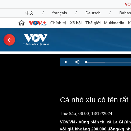
VO
中文
/
français
/
Deutsch
/
Bahas
Chính trị
Xã hội
Thế giới
Multimedia
K
Chính trị
Xã hội
Loaded
:
Play
Mute
9.12%
Đảng
Tin 24h
Tổ chức nhân sự
Dự báo thời tiết
Quốc hội
Giáo dục
Nhận diện sự thật
Dấu ấn VOV
Việc làm
Cá nhỏ xíu có tên rất
Biển đảo
Pháp luật
Quân sự - Quốc phòng
Thứ Sáu, 06:00, 13/12/2024
Vụ án
Vũ khí
VOV.VN - Vùng biển thị xã La Gi (tỉ
Tin nóng
Việt Nam
với giá khoảng 200.000 đồng/kg n
Tư vấn luật
Phân tích