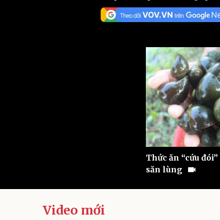
Sức khỏe
Đời sống
Dinh dưỡng - món ngon
Nhà đẹp
Cây thuốc
Blog
Sản phụ khoa
Tình yêu - Gia đình
Nhi khoa
Nam khoa
Làm đẹp - giảm cân
Phòng mạch online
Ăn sạch sống khỏe
Cải chính
Thức ăn “cứu đói”
săn lùng
Video mới