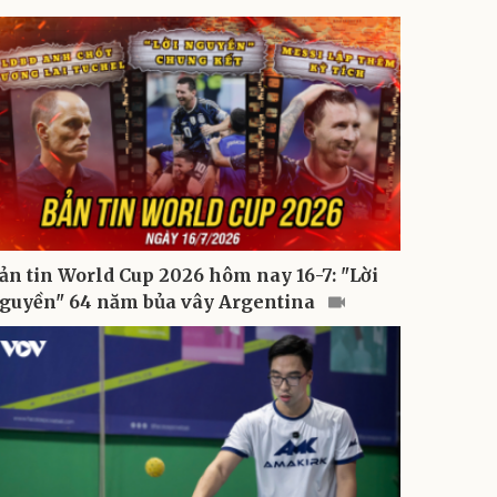
ản tin World Cup 2026 hôm nay 16-7: "Lời
guyền" 64 năm bủa vây Argentina