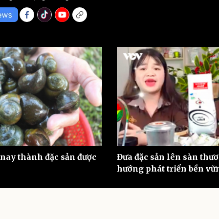
eSports
V
Hậu trường
Văn hóa
Giải trí
D
Sân khấu - Điện ảnh
Nghệ sĩ
Văn học
Thời trang
Âm nhạc
Sao Việt
c
Di sản
 nay thành đặc sản được
Đưa đặc sản lên sàn thươ
hướng phát triển bền vữn