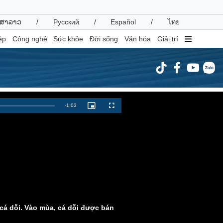
ສາລາວ
/
Русский
/
Español
/
ไทย
ệp
Công nghệ
Sức khỏe
Đời sống
Văn hóa
Giải trí
inh tế
Thị trường
Remaining
-
1:03
Picture-
Fullscreen
in-
ất động sản
Giá vàng
Picture
Time
hởi nghiệp
Tiêu dùng
Tỷ giá
Chứng khoán
Giá cà phê
oanh nghiệp
Công nghệ
hông tin doanh nghiệp
Sành điệu
n cá dỗi. Vào mùa, cá dỗi được bán
Doanh nghiệp 24h
Tin Công nghệ
Doanh nhân
Trải nghiệm