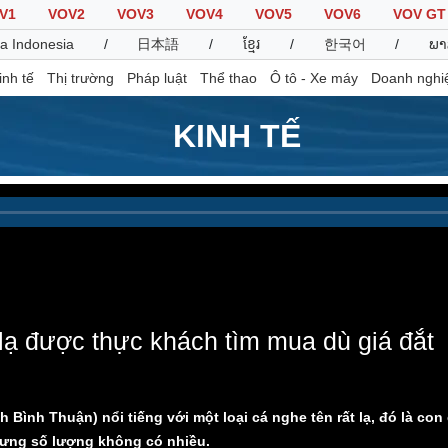
V1
VOV2
VOV3
VOV4
VOV5
VOV6
VOV GT
a Indonesia
/
日本語
/
ខ្មែរ
/
한국어
/
ພາ
inh tế
Thị trường
Pháp luật
Thể thao
Ô tô - Xe máy
Doanh nghi
KINH TẾ
Thế giới
Multimedia
K
Quan sát
Video
B
Cuộc sống đó đây
Ảnh
K
Hồ sơ
E-Magazine
Infographic
 lạ được thực khách tìm mua dù giá đắt
Thể thao
Ô tô - Xe máy
D
Bóng đá
Ô tô
T
nh Bình Thuận) nổi tiếng với một loại cá nghe tên rất lạ, đó là co
Lịch thi đấu bóng đá
Xe máy
hưng số lượng không có nhiều.
Thế giới thể thao
Tư vấn