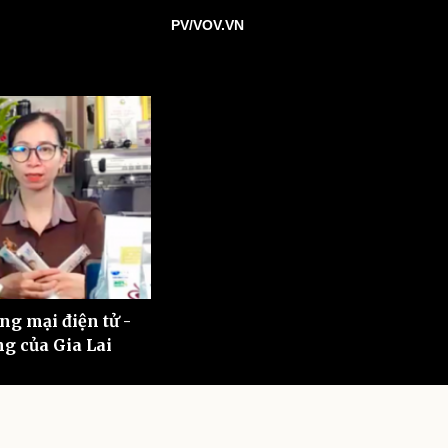
ì cộng đồng
Chuyển đổi số
PV/VOV.VN
u lịch
Podcast
Tư vấn
Câu chuyện thời sự
Săn Tour
Đọc truyện đêm khuya
heck-in
Cửa sổ tình yêu
Kể chuyện cho bé
Hạt giống tâm hồn
ng mại điện tử -
g của Gia Lai