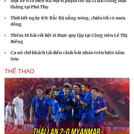
Một xe ô tô biển Hà Nội vi phạm tốc độ 21 lần trong một
tháng tại Phú Thọ
Thời tiết ngày 9/8: Bắc Bộ nắng nóng, chiều tối có mưa
dông
Thêm 18 hài cốt liệt sĩ được quy tập tại Công viên Lê Thị
Riêng
Ca nô chở khách tái diễn cảnh bát nháo trên biển Sầm
Sơn
THỂ THAO