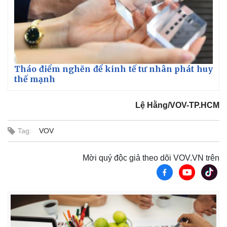
Tháo điểm nghẽn để kinh tế tư nhân phát huy
thế mạnh
Lệ Hằng/VOV-TP.HCM
Tag:
VOV
Mời quý độc giả theo dõi VOV.VN trên
Kinh tế
Thị trường
Bất động sản
Giá vàng
Khởi nghiệp
Tiêu dùng
Tỷ giá
Chứng khoán
Giá cà phê