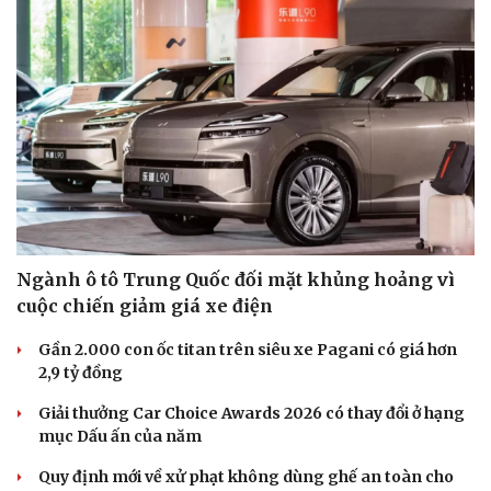
Sức khỏe
Đời sống
Dinh dưỡng - món ngon
Nhà đẹp
Cây thuốc
Blog
Sản phụ khoa
Tình yêu - Gia đình
Nhi khoa
Nam khoa
Làm đẹp - giảm cân
Ngành ô tô Trung Quốc đối mặt khủng hoảng vì
Phòng mạch online
cuộc chiến giảm giá xe điện
Ăn sạch sống khỏe
Gần 2.000 con ốc titan trên siêu xe Pagani có giá hơn
2,9 tỷ đồng
Giải thưởng Car Choice Awards 2026 có thay đổi ở hạng
mục Dấu ấn của năm
Quy định mới về xử phạt không dùng ghế an toàn cho