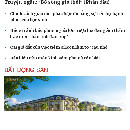
Truyện ngắn: "Bờ sông gió thổi" (Phần đầu)
Chính sách giáo dục phải được đo bằng sự tiến bộ, hạnh
phúc của học sinh
Bác sĩ cảnh báo phim người lớn, rượu bia đang âm thầm
bào mòn "bản lĩnh đàn ông"
Cái giá đắt của việc tiêm silicon làm to "cậu nhỏ"
Dấu hiệu tiền mãn kinh sớm phụ nữ cần biết
BẤT ĐỘNG SẢN