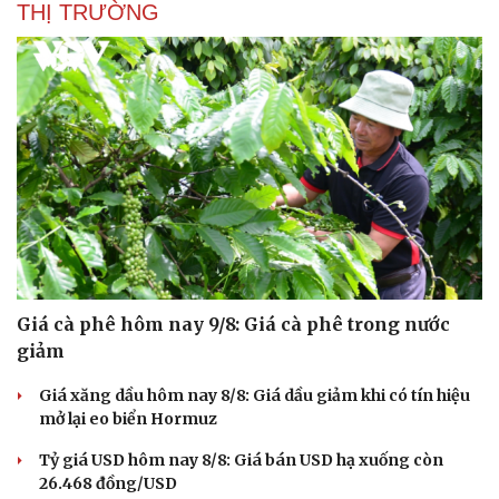
THỊ TRƯỜNG
Giá cà phê hôm nay 9/8: Giá cà phê trong nước
giảm
Giá xăng dầu hôm nay 8/8: Giá dầu giảm khi có tín hiệu
mở lại eo biển Hormuz
Tỷ giá USD hôm nay 8/8: Giá bán USD hạ xuống còn
26.468 đồng/USD