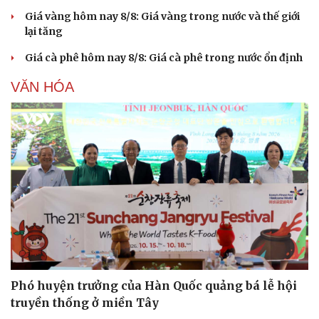
Giá vàng hôm nay 8/8: Giá vàng trong nước và thế giới
lại tăng
Giá cà phê hôm nay 8/8: Giá cà phê trong nước ổn định
VĂN HÓA
Du lịch
Podcast
Tư vấn
Câu chuyện thời sự
Săn Tour
Đọc truyện đêm khuya
check-in
Cửa sổ tình yêu
Kể chuyện cho bé
Phó huyện trưởng của Hàn Quốc quảng bá lễ hội
Hạt giống tâm hồn
truyền thống ở miền Tây