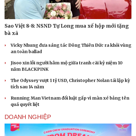
Sao Việt 8-8: NSND Tự Long mua xế hộp mới tặng
bà xã
Vicky Nhung đưa sáng tác Đông Thiên Đức ra khỏi vùng
an toàn ballad
Jisoo xin lỗi người hâm mộ giữa tranh cãi kỷ niệm 10
năm BLACKPINK
The Odyssey vượt 1 tỷ USD, Christopher Nolan tái lập kỳ
tích sau 14 năm
Running Man Vietnam đổi luật gấp vì màn xé bảng tên
quá quyết liệt
DOANH NGHIỆP