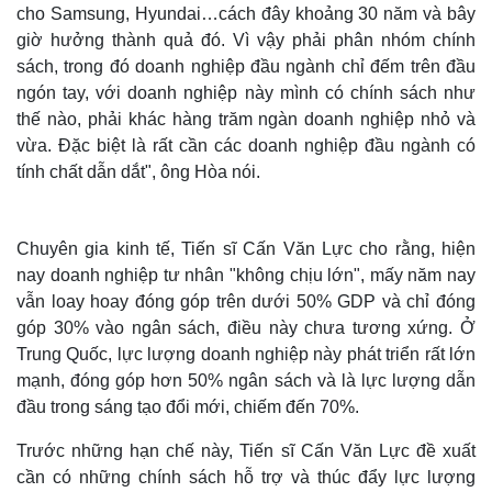
cho Samsung, Hyundai…cách đây khoảng 30 năm và bây
giờ hưởng thành quả đó. Vì vậy phải phân nhóm chính
sách, trong đó doanh nghiệp đầu ngành chỉ đếm trên đầu
ngón tay, với doanh nghiệp này mình có chính sách như
thế nào, phải khác hàng trăm ngàn doanh nghiệp nhỏ và
vừa. Đặc biệt là rất cần các doanh nghiệp đầu ngành có
tính chất dẫn dắt", ông Hòa nói.
Chuyên gia kinh tế, Tiến sĩ Cấn Văn Lực cho rằng, hiện
nay doanh nghiệp tư nhân "không chịu lớn", mấy năm nay
vẫn loay hoay đóng góp trên dưới 50% GDP và chỉ đóng
Thế giới
Multimedia
góp 30% vào ngân sách, điều này chưa tương xứng. Ở
Quan sát
Video
Trung Quốc, lực lượng doanh nghiệp này phát triển rất lớn
Cuộc sống đó đây
Ảnh
mạnh, đóng góp hơn 50% ngân sách và là lực lượng dẫn
Hồ sơ
E-Magazine
đầu trong sáng tạo đổi mới, chiếm đến 70%.
Infographic
Trước những hạn chế này, Tiến sĩ Cấn Văn Lực đề xuất
cần có những chính sách hỗ trợ và thúc đẩy lực lượng