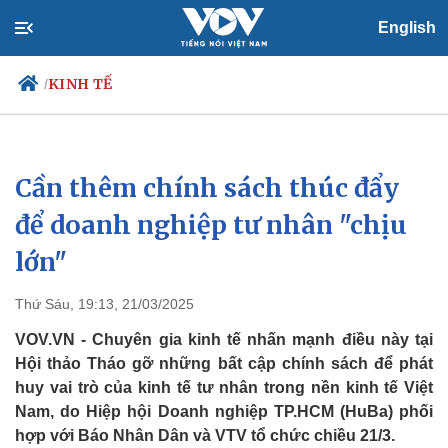
English
KINH TẾ
/
Cần thêm chính sách thúc đẩy
Chính trị
Xã hội
Đảng
Tin 24h
để doanh nghiệp tư nhân "chịu
Tổ chức nhân sự
Dự báo thời tiết
lớn"
Quốc hội
Giáo dục
Nhận diện sự thật
Dấu ấn VOV
Việc làm
Thứ Sáu, 19:13, 21/03/2025
Biển đảo
VOV.VN - Chuyên gia kinh tế nhấn mạnh điều này tại
Hội thảo Tháo gỡ những bất cập chính sách để phát
huy vai trò của kinh tế tư nhân trong nền kinh tế Việt
Nam, do Hiệp hội Doanh nghiệp TP.HCM (HuBa) phối
hợp với Báo Nhân Dân và VTV tổ chức chiều 21/3.