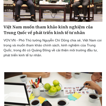
Doanh nghiệp
Công nghệ
Thông tin doanh nghiệp
Sành điệu
Doanh nghiệp 24h
Tin Công nghệ
Việt Nam muốn tham khảo kinh nghiệm của
Doanh nhân
Trải nghiệm
Trung Quốc về phát triển kinh tế tư nhân
Vì cộng đồng
Chuyển đổi số
VOV.VN - Phó Thủ tướng Nguyễn Chí Dũng chia sẻ, Việt Nam coi
trọng và muốn tham khảo chính sách, kinh nghiệm của Trung
Quốc, trong đó có Quảng Đông về cải thiện môi trường đầu tư,
phát triển kinh tế tư nhân.