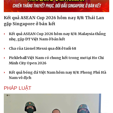
Kết quả ASEAN Cup 2026 hôm nay 8/8: Thái Lan
gặp Singapore ở bán kết
Kết quả ASEAN Cup 2026 hôm nay 8/8: Malaysia thắng
nhẹ, gặp ĐT Việt Nam ở bán kết
Cha của Lionel Messi qua đời ở tuổi 68
Pickleball Việt Nam có chung kết trong mơ tại Ho Chi
Minh City Open 2026
Văn hóa
Giải trí
Sân khấu - Điện ảnh
Nghệ sĩ
Kết quả bóng đá Việt Nam hôm nay 8/8: Phong Phú Hà
Văn học
Thời trang
Nam vô địch
Âm nhạc
Sao Việt
Di sản
PHÁP LUẬT