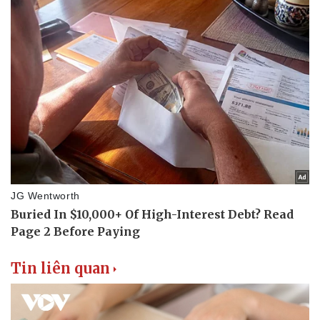
Bóng đá
Ô tô
Lịch thi đấu bóng đá
Xe máy
Thế giới thể thao
Tư vấn
eSports
Hậu trường
Tin liên quan