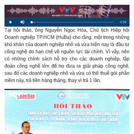
R
-
2:30
L
P
M
o
l
u
a
Tại hội thảo, ông Nguyễn Ngọc Hòa, Chủ tịch Hiệp hội
a
t
e
d
y
e
e
Doanh nghiệp TP.HCM (HuBa) cho rằng, một trong những
d
m
:
khó khăn của doanh nghiệp nhỏ và vừa hiện nay là đầu tư
4
.
a
0
công nghệ do hạn chế về nguồn lực tài chính. Vì vậy, nên
8
%
có những chính sách hỗ trợ cho các doanh nghiệp, tập
i
đoàn công nghệ lớn để họ đưa ra giải pháp công nghệ,
n
sau đó các doanh nghiệp nhỏ và vừa có thể thuê gói phần
i
mềm này, trả tiền hàng tháng, thay vì trả 1 lần.
n
g
T
i
m
e