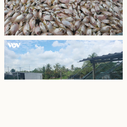
Sức khỏe
Đời sống
Dinh dưỡng - món ngon
Nhà đẹp
Cây thuốc
Blog
Sản phụ khoa
Tình yêu - Gia đình
Nhi khoa
Nam khoa
Làm đẹp - giảm cân