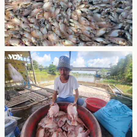
Pháp luật
Quân sự - Quốc phòng
Vụ án
Vũ khí
Tin nóng
Việt Nam
Tư vấn luật
Phân tích