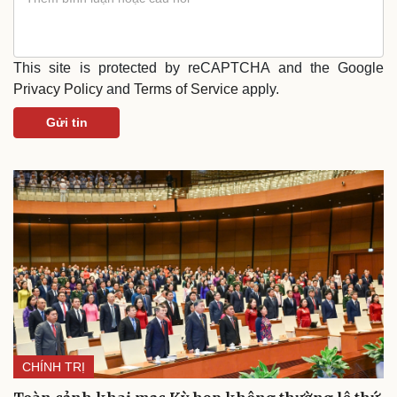
Văn hóa
Giải trí
Sân khấu - Điện ảnh
Nghệ sĩ
Văn học
Thời trang
This site is protected by reCAPTCHA and the Google
Âm nhạc
Sao Việt
Privacy Policy
and
Terms of Service
apply.
Di sản
Gửi tin
CHÍNH TRỊ