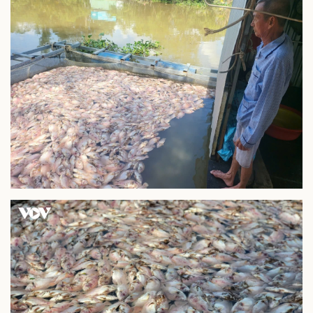
Bất động sản
Giá vàng
Khởi nghiệp
Tiêu dùng
Tỷ giá
Chứng khoán
Giá cà phê