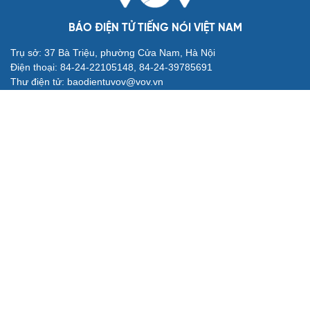
BÁO ĐIỆN TỬ TIẾNG NÓI VIỆT NAM
Trụ sở: 37 Bà Triệu, phường Cửa Nam, Hà Nội
Điện thoại: 84-24-22105148, 84-24-39785691
Thư điện tử: baodientuvov@vov.vn
Liên hệ quảng cáo, phát hành: quangcao@vovnews.vn
Báo giá quảng cáo
Báo in
xuất bản thứ Năm hàng tuần
Tổng Biên tập: NGÔ THIỆU PHONG
Phó Tổng Biên tập: Phạm Công Hân, Đặng Thị Khanh, Giang
Trung Sơn, Nguyễn Tuyết Yến
Cơ quan chủ quản: ĐÀI TIẾNG NÓI VIỆT NAM