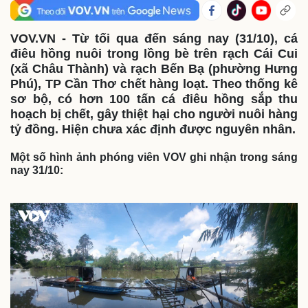
VOV.VN - Từ tối qua đến sáng nay (31/10), cá
điêu hồng nuôi trong lồng bè trên rạch Cái Cui
(xã Châu Thành) và rạch Bến Bạ (phường Hưng
Phú), TP Cần Thơ chết hàng loạt. Theo thống kê
sơ bộ, có hơn 100 tấn cá điêu hồng sắp thu
hoạch bị chết, gây thiệt hại cho người nuôi hàng
tỷ đồng. Hiện chưa xác định được nguyên nhân.
Một số hình ảnh phóng viên VOV ghi nhận trong sáng
nay 31/10:
Thế giới
Multimedia
Quan sát
Video
Cuộc sống đó đây
Ảnh
Hồ sơ
E-Magazine