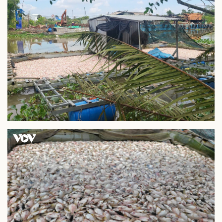
Doanh nghiệp
Công nghệ
Thông tin doanh nghiệp
Sành điệu
Doanh nghiệp 24h
Tin Công nghệ
Doanh nhân
Trải nghiệm
Vì cộng đồng
Chuyển đổi số