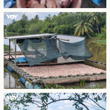
Thể thao
Ô tô - Xe máy
Bóng đá
Ô tô
Lịch thi đấu bóng đá
Xe máy
Thế giới thể thao
Tư vấn
eSports
Hậu trường