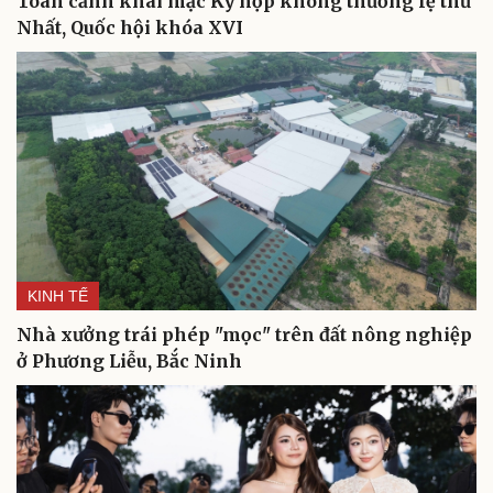
Toàn cảnh khai mạc Kỳ họp không thường lệ thứ
Nhất, Quốc hội khóa XVI
Du lịch
Podcast
Tư vấn
Câu chuyện thời sự
Săn Tour
Đọc truyện đêm khuya
check-in
Cửa sổ tình yêu
Kể chuyện cho bé
Hạt giống tâm hồn
KINH TẾ
Nhà xưởng trái phép "mọc" trên đất nông nghiệp
ở Phương Liễu, Bắc Ninh