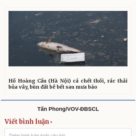
Phòng mạch online
Ăn sạch sống khỏe
Hồ Hoàng Cầu (Hà Nội) cá chết thối, rác thải
bủa vây, bùn đất bê bết sau mưa bão
Tấn Phong/VOV-ĐBSCL
Viết bình luận