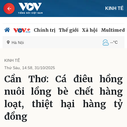
KINH TẾ
Chính trị
Thế giới
Xã hội
Multimedi
--°C
Hà Nội
KINH TẾ
Thứ Sáu, 14:58, 31/10/2025
Chính trị
Xã hội
Cần Thơ: Cá điêu hồng
Đảng
Tin 24h
Tổ chức nhân sự
Dự báo thời tiết
nuôi lồng bè chết hàng
Quốc hội
Giáo dục
Nhận diện sự thật
Dấu ấn VOV
loạt, thiệt hại hàng tỷ
Việc làm
Biển đảo
đồng