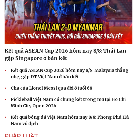
Kết quả ASEAN Cup 2026 hôm nay 8/8: Thái Lan
gặp Singapore ở bán kết
Kết quả ASEAN Cup 2026 hôm nay 8/8: Malaysia thắng
nhẹ, gặp ĐT Việt Nam ở bán kết
Cha của Lionel Messi qua đời ở tuổi 68
Văn hóa
Giải trí
Sân khấu - Điện ảnh
Nghệ sĩ
Pickleball Việt Nam có chung kết trong mơ tại Ho Chi
Văn học
Thời trang
Minh City Open 2026
Âm nhạc
Sao Việt
Kết quả bóng đá Việt Nam hôm nay 8/8: Phong Phú Hà
Di sản
Nam vô địch
PHÁP LUẬT