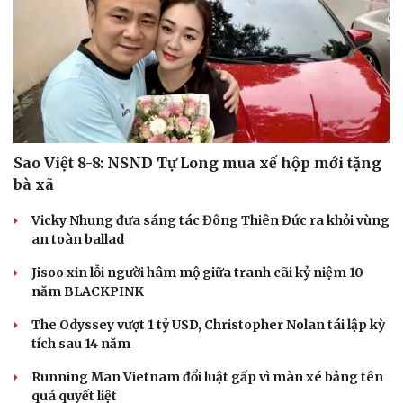
Sao Việt 8-8: NSND Tự Long mua xế hộp mới tặng
bà xã
Vicky Nhung đưa sáng tác Đông Thiên Đức ra khỏi vùng
an toàn ballad
Jisoo xin lỗi người hâm mộ giữa tranh cãi kỷ niệm 10
năm BLACKPINK
The Odyssey vượt 1 tỷ USD, Christopher Nolan tái lập kỳ
tích sau 14 năm
Running Man Vietnam đổi luật gấp vì màn xé bảng tên
quá quyết liệt