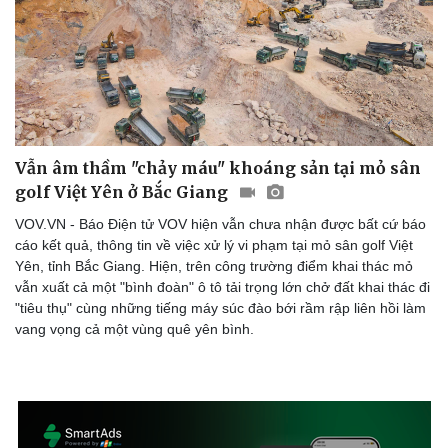
Doanh nghiệp
Công nghệ
Thông tin doanh nghiệp
Sành điệu
Doanh nghiệp 24h
Tin Công nghệ
Doanh nhân
Trải nghiệm
Vẫn âm thầm "chảy máu" khoáng sản tại mỏ sân
Vì cộng đồng
Chuyển đổi số
golf Việt Yên ở Bắc Giang
VOV.VN - Báo Điện tử VOV hiện vẫn chưa nhận được bất cứ báo
cáo kết quả, thông tin về việc xử lý vi phạm tại mỏ sân golf Việt
Yên, tỉnh Bắc Giang. Hiện, trên công trường điểm khai thác mỏ
vẫn xuất cả một "bình đoàn" ô tô tải trọng lớn chở đất khai thác đi
"tiêu thụ" cùng những tiếng máy súc đào bới rầm rập liên hồi làm
vang vọng cả một vùng quê yên bình.