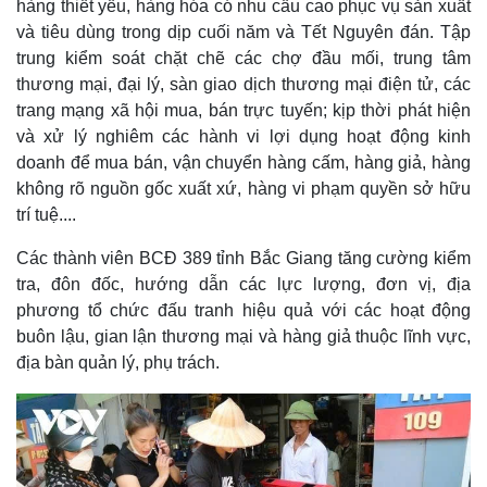
hàng thiết yếu, hàng hóa có nhu cầu cao phục vụ sản xuất
và tiêu dùng trong dịp cuối năm và Tết Nguyên đán. Tập
trung kiểm soát chặt chẽ các chợ đầu mối, trung tâm
thương mại, đại lý, sàn giao dịch thương mại điện tử, các
trang mạng xã hội mua, bán trực tuyến; kịp thời phát hiện
và xử lý nghiêm các hành vi lợi dụng hoạt động kinh
doanh để mua bán, vận chuyển hàng cấm, hàng giả, hàng
không rõ nguồn gốc xuất xứ, hàng vi phạm quyền sở hữu
trí tuệ....
Các thành viên BCĐ 389 tỉnh Bắc Giang tăng cường kiểm
tra, đôn đốc, hướng dẫn các lực lượng, đơn vị, địa
phương tổ chức đấu tranh hiệu quả với các hoạt động
Thế giới
Multimedia
buôn lậu, gian lận thương mại và hàng giả thuộc lĩnh vực,
Quan sát
Video
địa bàn quản lý, phụ trách.
Cuộc sống đó đây
Ảnh
Hồ sơ
E-Magazine
Infographic