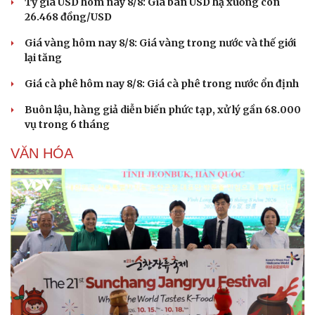
Tỷ giá USD hôm nay 8/8: Giá bán USD hạ xuống còn
26.468 đồng/USD
Giá vàng hôm nay 8/8: Giá vàng trong nước và thế giới
lại tăng
Giá cà phê hôm nay 8/8: Giá cà phê trong nước ổn định
Buôn lậu, hàng giả diễn biến phức tạp, xử lý gần 68.000
vụ trong 6 tháng
VĂN HÓA
Du lịch
Podcast
Tư vấn
Câu chuyện thời sự
Săn Tour
Đọc truyện đêm khuya
check-in
Cửa sổ tình yêu
Kể chuyện cho bé