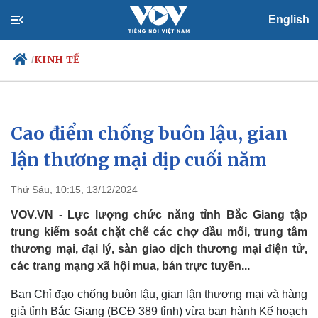
English
KINH TẾ
/
Cao điểm chống buôn lậu, gian
Chính trị
Xã hội
Đảng
Tin 24h
lận thương mại dịp cuối năm
Tổ chức nhân sự
Dự báo thời tiết
Quốc hội
Giáo dục
Thứ Sáu, 10:15, 13/12/2024
Nhận diện sự thật
Dấu ấn VOV
Việc làm
VOV.VN - Lực lượng chức năng tỉnh Bắc Giang tập
Biển đảo
trung kiểm soát chặt chẽ các chợ đầu mối, trung tâm
thương mại, đại lý, sàn giao dịch thương mại điện tử,
các trang mạng xã hội mua, bán trực tuyến...
Ban Chỉ đạo chống buôn lậu, gian lận thương mại và hàng
giả tỉnh Bắc Giang (BCĐ 389 tỉnh) vừa ban hành Kế hoạch