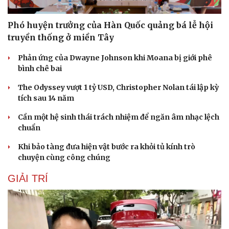
Hạt giống tâm hồn
Phó huyện trưởng của Hàn Quốc quảng bá lễ hội
truyền thống ở miền Tây
Phản ứng của Dwayne Johnson khi Moana bị giới phê
bình chê bai
The Odyssey vượt 1 tỷ USD, Christopher Nolan tái lập kỳ
tích sau 14 năm
Cần một hệ sinh thái trách nhiệm để ngăn âm nhạc lệch
chuẩn
Khi bảo tàng đưa hiện vật bước ra khỏi tủ kính trò
chuyện cùng công chúng
GIẢI TRÍ