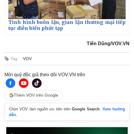
Tình hình buôn lậu, gian lận thương mại tiếp
tục diễn biến phức tạp
Tiến Dũng/VOV.VN
Tag:
VOV
Mời quý độc giả theo dõi VOV.VN trên
Thêm VOV trên Google
Kinh tế
Thị trường
Chọn VOV làm nguồn ưu tiên trên
Google Search
.
Xem hướng
Bất động sản
Giá vàng
dẫn.
Khởi nghiệp
Tiêu dùng
Tỷ giá
Chứng khoán