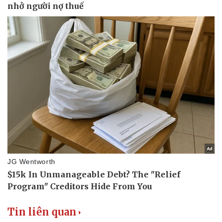
Thể thao
Ô tô - Xe máy
Bóng đá
Ô tô
Lịch thi đấu bóng đá
Xe máy
Thế giới thể thao
Tư vấn
eSports
Hậu trường
Tin liên quan