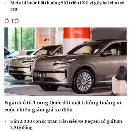
Meta bị buộc bồi thường 567 triệu USD vì gây hại cho trẻ
em
Ô TÔ
Sức khỏe
Đời sống
Dinh dưỡng - món ngon
Nhà đẹp
Cây thuốc
Blog
Sản phụ khoa
Tình yêu - Gia đình
Nhi khoa
Nam khoa
Làm đẹp - giảm cân
Phòng mạch online
Ăn sạch sống khỏe
Ngành ô tô Trung Quốc đối mặt khủng hoảng vì
cuộc chiến giảm giá xe điện
Gần 2.000 con ốc titan trên siêu xe Pagani có giá hơn
2,9 tỷ đồng