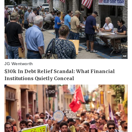
Vụ án
Vũ khí
Tin nóng
Việt Nam
Tư vấn luật
Phân tích