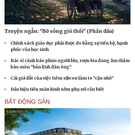
Truyện ngắn: "Bờ sông gió thổi" (Phần đầu)
Chính sách giáo dục phải được đo bằng sự tiến bộ, hạnh
phúc của học sinh
Bác sĩ cảnh báo phim người lớn, rượu bia đang âm thầm
bào mòn "bản lĩnh đàn ông"
Cái giá đắt của việc tiêm silicon làm to "cậu nhỏ"
Dấu hiệu tiền mãn kinh sớm phụ nữ cần biết
BẤT ĐỘNG SẢN