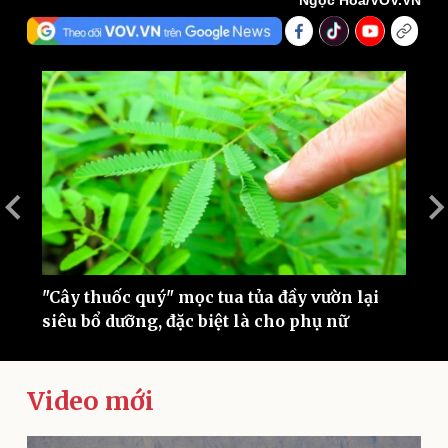
Ngọc Hoà/VOV.VN
Thế giới
Multimedia
Quan sát
Video
Cuộc sống đó đây
Ảnh
Hồ sơ
E-Magazine
Infographic
"Cây thuốc quý" mọc tua tủa đầy vườn lại
C
siêu bổ dưỡng, đặc biệt là cho phụ nữ
đ
Video mới