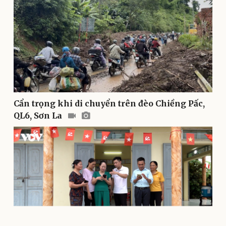
eSports
Hậu trường
Cẩn trọng khi di chuyển trên đèo Chiềng Pấc,
QL6, Sơn La
Doanh nghiệp
Công nghệ
Thông tin doanh nghiệp
Sành điệu
Doanh nghiệp 24h
Tin Công nghệ
Doanh nhân
Trải nghiệm
Vì cộng đồng
Chuyển đổi số