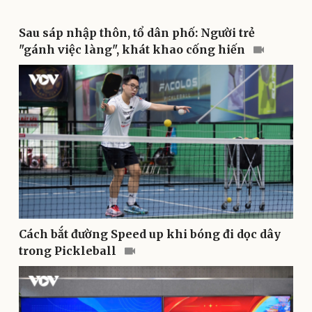
Sau sáp nhập thôn, tổ dân phố: Người trẻ
"gánh việc làng", khát khao cống hiến
Sức khỏe
Đời sống
Dinh dưỡng - món ngon
Nhà đẹp
Cây thuốc
Blog
Sản phụ khoa
Tình yêu - Gia đình
Nhi khoa
Nam khoa
Làm đẹp - giảm cân
Cách bắt đường Speed up khi bóng đi dọc dây
Phòng mạch online
trong Pickleball
Ăn sạch sống khỏe