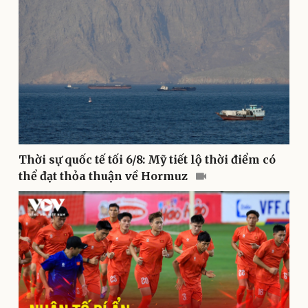
Kinh tế
Thị trường
Bất động sản
Giá vàng
Khởi nghiệp
Tiêu dùng
Tỷ giá
Chứng khoán
Giá cà phê
Thời sự quốc tế tối 6/8: Mỹ tiết lộ thời điểm có
thể đạt thỏa thuận về Hormuz