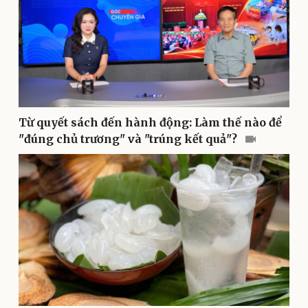
Từ quyết sách đến hành động: Làm thế nào để
Văn hóa
Giải trí
"đúng chủ trương" và "trúng kết quả"?
Sân khấu - Điện ảnh
Nghệ sĩ
Văn học
Thời trang
Âm nhạc
Sao Việt
Di sản