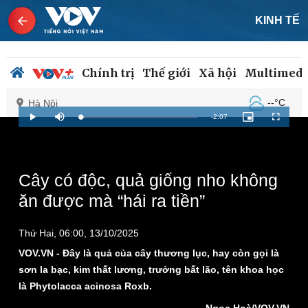
KINH TẾ
Chính trị
Thế giới
Xã hội
Multimedi
--°C
Hà Nội
Remaining
-
2:07
Loaded
:
Play
Mute
Picture-
Fullscreen
3.95%
in-
Picture
Time
Chính trị
Xã hội
Cây có độc, quả giống nho không
Đảng
Tin 24h
ăn được mà “hái ra tiền”
Tổ chức nhân sự
Dự báo thời tiết
Quốc hội
Giáo dục
Nhận diện sự thật
Dấu ấn VOV
Thứ Hai, 06:00, 13/10/2025
Việc làm
VOV.VN - Đây là quả của cây thương lục, hay còn gọi là
Biển đảo
sơn la bạc, kim thất lương, trưởng bất lão, tên khoa học
là Phytolacca acinosa Roxb.