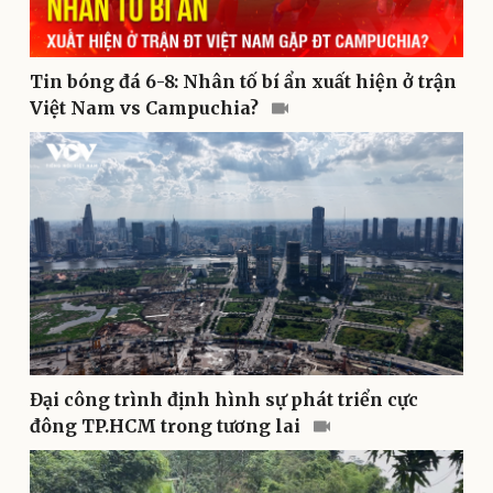
Pháp luật
Quân sự - Quốc phòng
Vụ án
Vũ khí
Tin bóng đá 6-8: Nhân tố bí ẩn xuất hiện ở trận
Tin nóng
Việt Nam
Việt Nam vs Campuchia?
Tư vấn luật
Phân tích
Đại công trình định hình sự phát triển cực
Thể thao
Ô tô - Xe máy
đông TP.HCM trong tương lai
Bóng đá
Ô tô
Lịch thi đấu bóng đá
Xe máy
Thế giới thể thao
Tư vấn