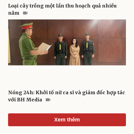
Loại cây trồng một lần thu hoạch quả nhiều
năm
Du lịch
Podcast
Tư vấn
Câu chuyện thời sự
Săn Tour
Đọc truyện đêm khuya
check-in
Cửa sổ tình yêu
Kể chuyện cho bé
Hạt giống tâm hồn
Nóng 24h: Khởi tố nữ ca sĩ và giám đốc hợp tác
với BH Media
Xem thêm