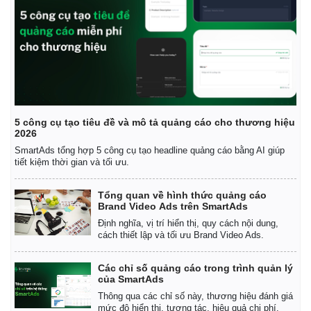
5 công cụ tạo tiêu đề và mô tả quảng cáo cho thương hiệu
2026
SmartAds tổng hợp 5 công cụ tạo headline quảng cáo bằng AI giúp
tiết kiệm thời gian và tối ưu.
Tổng quan về hình thức quảng cáo
Brand Video Ads trên SmartAds
Định nghĩa, vị trí hiển thị, quy cách nội dung,
cách thiết lập và tối ưu Brand Video Ads.
Pháp luật
Quân sự - Quốc phòng
Các chỉ số quảng cáo trong trình quản lý
Vụ án
Vũ khí
của SmartAds
Tin nóng
Việt Nam
Thông qua các chỉ số này, thương hiệu đánh giá
Tư vấn luật
Phân tích
mức độ hiển thị, tương tác, hiệu quả chi phí.