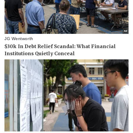
Thể thao
Ô tô - Xe máy
Bóng đá
Ô tô
Lịch thi đấu bóng đá
Xe máy
Thế giới thể thao
Tư vấn