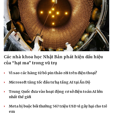
Sức khỏe
Đời sống
Dinh dưỡng - món ngon
Nhà đẹp
Cây thuốc
Blog
Sản phụ khoa
Tình yêu - Gia đình
Nhi khoa
Nam khoa
Làm đẹp - giảm cân
Phòng mạch online
Ăn sạch sống khỏe
Các nhà khoa học Nhật Bản phát hiện dấu hiệu
của “hạt ma” trong vũ trụ
Vì sao các hãng từ bỏ pin tháo rời trên điện thoại?
Microsoft tăng tốc đầu tư hạ tầng AI tại Ấn Độ
Trung Quốc đưa vào hoạt động cơ sở điện toán AI lớn
nhất thế giới
Meta bị buộc bồi thường 567 triệu USD vì gây hại cho trẻ
em