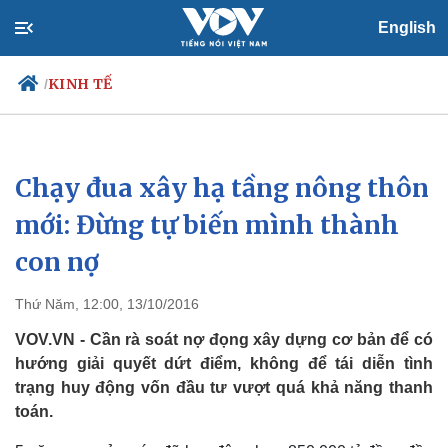
English
KINH TẾ
/
Chạy đua xây hạ tầng nông thôn
Chính trị
Xã hội
Đảng
Tin 24h
mới: Đừng tự biến mình thành
Tổ chức nhân sự
Dự báo thời tiết
con nợ
Quốc hội
Giáo dục
Nhận diện sự thật
Dấu ấn VOV
Việc làm
Thứ Năm, 12:00, 13/10/2016
Biển đảo
VOV.VN - Cần rà soát nợ đọng xây dựng cơ bản để có
hướng giải quyết dứt điểm, không để tái diễn tình
trạng huy động vốn đầu tư vượt quá khả năng thanh
toán.