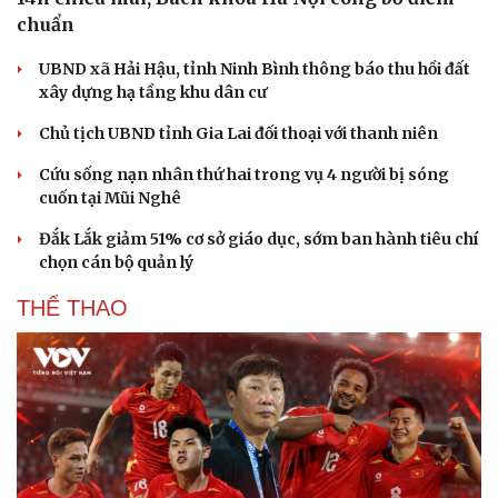
chuẩn
UBND xã Hải Hậu, tỉnh Ninh Bình thông báo thu hồi đất
xây dựng hạ tầng khu dân cư
Chủ tịch UBND tỉnh Gia Lai đối thoại với thanh niên
Văn hóa
Giải trí
Cứu sống nạn nhân thứ hai trong vụ 4 người bị sóng
Sân khấu - Điện ảnh
Nghệ sĩ
cuốn tại Mũi Nghê
Văn học
Thời trang
Đắk Lắk giảm 51% cơ sở giáo dục, sớm ban hành tiêu chí
Âm nhạc
Sao Việt
chọn cán bộ quản lý
Di sản
THỂ THAO