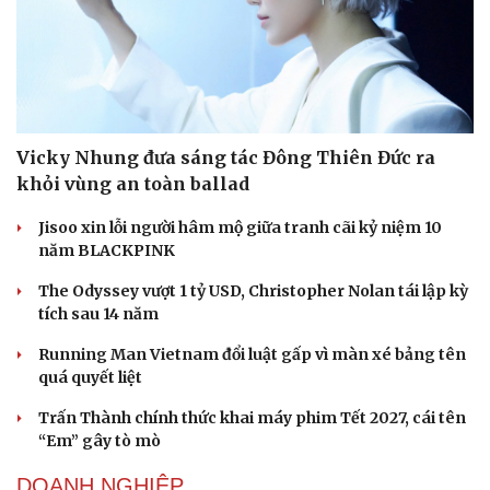
Vicky Nhung đưa sáng tác Đông Thiên Đức ra
khỏi vùng an toàn ballad
Jisoo xin lỗi người hâm mộ giữa tranh cãi kỷ niệm 10
năm BLACKPINK
Cải chính
The Odyssey vượt 1 tỷ USD, Christopher Nolan tái lập kỳ
tích sau 14 năm
Running Man Vietnam đổi luật gấp vì màn xé bảng tên
quá quyết liệt
Trấn Thành chính thức khai máy phim Tết 2027, cái tên
“Em” gây tò mò
DOANH NGHIỆP