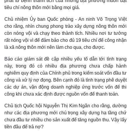
phát từ bệnh thành tích của những địa phương muốn đạt
tiêu chí nông thôn mới bằng mọi giá.
Chủ nhiệm Ủy ban Quốc phòng - An ninh Võ Trọng Việt
cho rằng, nhìn chung phong trào xây dựng nông thôn mới
còn nóng vội và chạy theo thành tích. Nhiều nơi tư tưởng
rất nóng vội vì để đảm bảo cho đủ 19 tiêu chí để công nhận
là xã nông thôn mới nên làm cho qua, cho được.
Báo cáo giám sát đề cập nhiều yếu tố dẫn tới tình trạng
này, trong đó có nhiều địa phương chưa chấp hành
nghiêm quy định của Chính phủ trong kiểm soát vốn đầu tư
Thế giới
Multimedia
công và xử lý nợ đọng. Bên cạnh đó là tình trạng phê duyệt
Quan sát
Video
các dự án, vận động doanh nghiệp ứng trước vốn để thi
Cuộc sống đó đây
Ảnh
công khi chưa xác định được nguồn vốn để thanh toán.
Hồ sơ
E-Magazine
Infographic
Chủ tịch Quốc hội Nguyễn Thị Kim Ngân cho rằng, dường
như các địa phương mới chú trọng xây dựng hạ tầng chứ
chưa đầu tư nhiều cho sản xuất để tăng nguồn thu. Vậy lấy
tiền đâu để trả nợ?