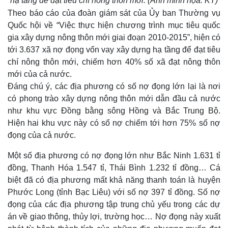
hạ tầng để đạt tiêu chí nông thôn mới. (Ảnh minh họa: KT)
Theo báo cáo của đoàn giám sát của Ủy ban Thường vụ
Quốc hội về “Việc thực hiện chương trình mục tiêu quốc
gia xây dựng nông thôn mới giai đoạn 2010-2015”, hiện có
tới 3.637 xã nợ đọng vốn vay xây dựng hạ tầng để đạt tiêu
chí nông thôn mới, chiếm hơn 40% số xã đạt nông thôn
mới của cả nước.
Đáng chú ý, các địa phương có số nợ đọng lớn lại là nơi
có phong trào xây dựng nông thôn mới dẫn đầu cả nước
như khu vực Đồng bằng sông Hồng và Bắc Trung Bộ.
Hiện hai khu vực này có số nợ chiếm tới hơn 75% số nợ
đọng của cả nước.
Một số địa phương có nợ đọng lớn như Bắc Ninh 1.631 tỉ
đồng, Thanh Hóa 1.547 tỉ, Thái Bình 1.232 tỉ đồng… Cá
biệt đã có địa phương mất khả năng thanh toán là huyện
Phước Long (tỉnh Bạc Liêu) với số nợ 397 tỉ đồng. Số nợ
đọng của các địa phương tập trung chủ yếu trong các dự
án về giao thông, thủy lợi, trường học… Nợ đọng này xuất