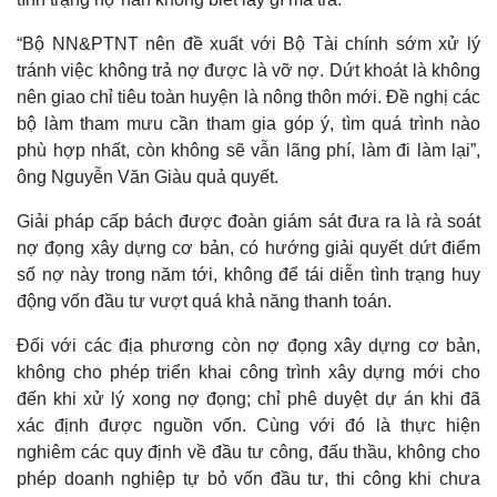
“Bộ NN&PTNT nên đề xuất với Bộ Tài chính sớm xử lý
tránh việc không trả nợ được là vỡ nợ. Dứt khoát là không
nên giao chỉ tiêu toàn huyện là nông thôn mới. Đề nghị các
bộ làm tham mưu cần tham gia góp ý, tìm quá trình nào
phù hợp nhất, còn không sẽ vẫn lãng phí, làm đi làm lại”,
ông Nguyễn Văn Giàu quả quyết.
Giải pháp cấp bách được đoàn giám sát đưa ra là rà soát
nợ đọng xây dựng cơ bản, có hướng giải quyết dứt điểm
số nợ này trong năm tới, không để tái diễn tình trạng huy
động vốn đầu tư vượt quá khả năng thanh toán.
Kinh tế
Thị trường
Đối với các địa phương còn nợ đọng xây dựng cơ bản,
Bất động sản
Giá vàng
không cho phép triển khai công trình xây dựng mới cho
Khởi nghiệp
Tiêu dùng
đến khi xử lý xong nợ đọng; chỉ phê duyệt dự án khi đã
Tỷ giá
xác định được nguồn vốn. Cùng với đó là thực hiện
Chứng khoán
nghiêm các quy định về đầu tư công, đấu thầu, không cho
Giá cà phê
phép doanh nghiệp tự bỏ vốn đầu tư, thi công khi chưa