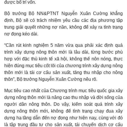
được bố trí vốn.
Bộ trưởng Bộ NN&PTNT Nguyễn Xuân Cường khẳng
định, Bộ sẽ có trách nhiệm yêu cầu các địa phương tập
trung giải quyết những nợ nần, không để xảy ra tình trạng
nợ đọng kéo dài.
“Cần rút kinh nghiệm 5 năm vừa qua phải xác định quá
trình xây dựng nông thôn mới là lâu dài, từng bước phù
hợp với đặc thù kinh tế xã hội, không thể nôn nóng, thực
hiện đúng mục tiêu cốt lõi của chương trình xây dựng nông
thôn mới là tái cơ cấu sản xuất, tăng thu nhập cho nông
thôn”, Bộ trưởng Nguyễn Xuân Cường nêu rõ.
Mục tiêu cao nhất của Chương trình mục tiêu quốc gia xây
dựng nông thôn mới là nâng cao thu nhập và đời sống của
người dân nông thôn. Do vậy, kiểm soát quá trình xây
dựng nông thôn mới, không để tình trạng chạy đua xây
dựng hạ tầng dẫn đến nợ đọng như hiện nay, cùng với đó
là tập trung đầu tư cho sản xuất, tái chuyển dịch cơ cấu