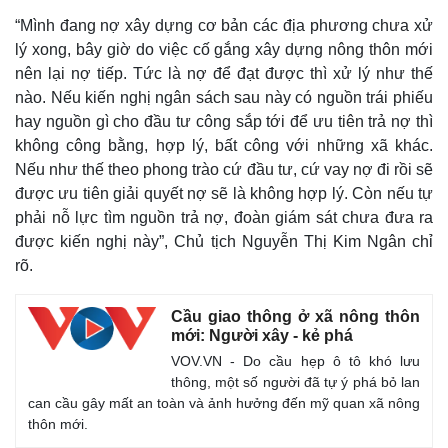
“Mình đang nợ xây dựng cơ bản các địa phương chưa xử
lý xong, bây giờ do việc cố gắng xây dựng nông thôn mới
nên lại nợ tiếp. Tức là nợ để đạt được thì xử lý như thế
nào. Nếu kiến nghị ngân sách sau này có nguồn trái phiếu
hay nguồn gì cho đầu tư công sắp tới để ưu tiên trả nợ thì
không công bằng, hợp lý, bất công với những xã khác.
Nếu như thế theo phong trào cứ đầu tư, cứ vay nợ đi rồi sẽ
được ưu tiên giải quyết nợ sẽ là không hợp lý. Còn nếu tự
phải nỗ lực tìm nguồn trả nợ, đoàn giám sát chưa đưa ra
được kiến nghị này”, Chủ tịch Nguyễn Thị Kim Ngân chỉ
rõ.
Cầu giao thông ở xã nông thôn
mới: Người xây - kẻ phá
VOV.VN - Do cầu hẹp ô tô khó lưu
thông, một số người đã tự ý phá bỏ lan
can cầu gây mất an toàn và ảnh hưởng đến mỹ quan xã nông
thôn mới.