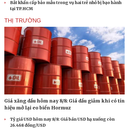
Bắt khẩn cấp bảo mẫu trong vụ hai trẻ nhỏ bị bạo hành
tại TP.HCM
THỊ TRƯỜNG
Du lịch
Podcast
Tư vấn
Câu chuyện thời sự
Săn Tour
Đọc truyện đêm khuya
check-in
Cửa sổ tình yêu
Kể chuyện cho bé
Hạt giống tâm hồn
Giá xăng dầu hôm nay 8/8: Giá dầu giảm khi có tín
hiệu mở lại eo biển Hormuz
Tỷ giá USD hôm nay 8/8: Giá bán USD hạ xuống còn
26.468 đồng/USD