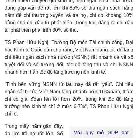
Theo nhiều chuyên gia kinh tế, hiện ngân sách nhà nước
đang gặp vấn đề rất lớn khi 85% số thu ngân sách hằng
năm để chi thường xuyên và trả nợ, chỉ có khoảng 10%
dùng cho chi đầu tư phát triển. Trong khi, đáng ra chi đầu
tư phát triển phải trên 30% số thu.
TS Phan Hữu Nghị, Trưởng Bộ môn Tài chính công, Đại
học Kinh tế Quốc dân cho rằng, Việt Nam đang tốc độ tăng
chi tiêu ngân sách nhà nước (NSNN) rất nhanh cả về số
tuyệt đối và số tương đối, tốc độ tăng thu và chi NSNN
nhanh hơn hẳn tốc độ tăng trưởng nền kinh tế.
“Tính bền vững NSNN từ lâu nay đã rất “yếu”. Chi tiêu
ngân sách của Việt Nam tăng nhanh hơn 10%/năm, thậm
chí có giai đoạn lên tới hơn 20%, trong khi tốc độ tăng
trưởng nền kinh tế chỉ ở mức 6-7%”, TS Phan Hữu Nghị
chỉ rõ.
Trong mấy năm gần đây,
Với quy mô GDP đạt
áp lực trả nợ rất lớn. Số