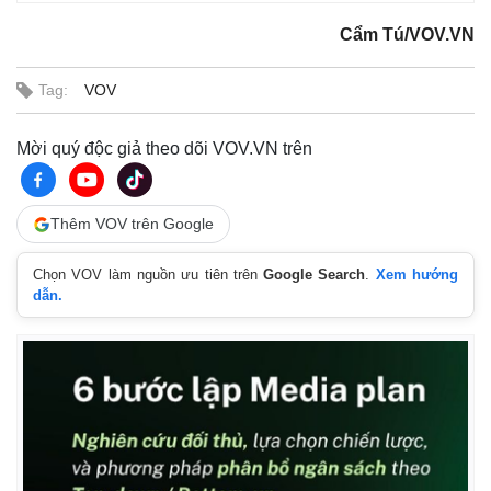
Cẩm Tú/VOV.VN
Tag:
VOV
Mời quý độc giả theo dõi VOV.VN trên
Thêm VOV trên Google
Chọn VOV làm nguồn ưu tiên trên
Google Search
.
Xem hướng
dẫn.
Pháp luật
Quân sự - Quốc phòng