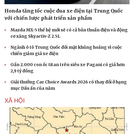
Honda tăng tốc cuộc đua xe điện tại Trung Quốc
với chiến lược phát triển sản phẩm
Mazda MX-5 thế hệ mới sẽ có cả bản thuần điện và động
cơ xăng Skyactiv-Z 2.5L
Ngành ô tô Trung Quốc đối mặt khủng hoảng vì cuộc
chiến giảm giá xe điện
Gần 2.000 con ốc titan trên siêu xe Pagani có giá hơn
2,9 tỷ đồng
Giải thưởng Car Choice Awards 2026 có thay đổi ở hạng
mục Dấu ấn của năm
Văn hóa
Giải trí
Sân khấu - Điện ảnh
Nghệ sĩ
XÃ HỘI
Văn học
Thời trang
Âm nhạc
Sao Việt
Di sản