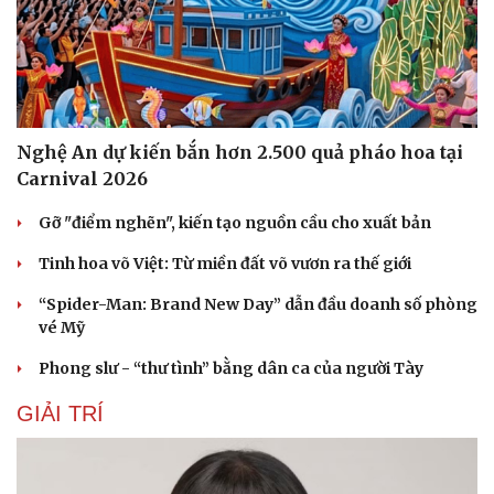
Nghệ An dự kiến bắn hơn 2.500 quả pháo hoa tại
Carnival 2026
Gỡ "điểm nghẽn", kiến tạo nguồn cầu cho xuất bản
Tinh hoa võ Việt: Từ miền đất võ vươn ra thế giới
“Spider-Man: Brand New Day” dẫn đầu doanh số phòng
vé Mỹ
Phong slư - “thư tình” bằng dân ca của người Tày
GIẢI TRÍ
Cải chính