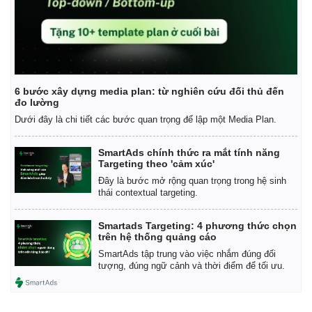
Vụ án
Vũ khí
Tin nóng
Việt Nam
Tư vấn luật
Phân tích
6 bước xây dựng media plan: từ nghiên cứu đối thủ đến
đo lường
Dưới đây là chi tiết các bước quan trọng để lập một Media Plan.
SmartAds chính thức ra mắt tính năng
Targeting theo 'cảm xúc'
Đây là bước mở rộng quan trọng trong hệ sinh
thái contextual targeting.
Smartads Targeting: 4 phương thức chọn
trên hệ thống quảng cáo
SmartAds tập trung vào việc nhắm đúng đối
tượng, đúng ngữ cảnh và thời điểm để tối ưu.