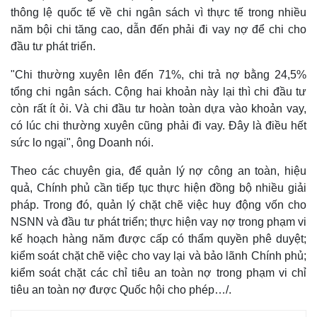
Giá cà phê
thông lệ quốc tế về chi ngân sách vì thực tế trong nhiều
năm bội chi tăng cao, dẫn đến phải đi vay nợ để chi cho
đầu tư phát triển.
"Chi thường xuyên lên đến 71%, chi trả nợ bằng 24,5%
tổng chi ngân sách. Cộng hai khoản này lại thì chi đầu tư
còn rất ít ỏi. Và chi đầu tư hoàn toàn dựa vào khoản vay,
có lúc chi thường xuyên cũng phải đi vay. Đây là điều hết
sức lo ngại", ông Doanh nói.
Theo các chuyên gia, để quản lý nợ công an toàn, hiệu
quả, Chính phủ cần tiếp tục thực hiện đồng bộ nhiều giải
pháp. Trong đó, quản lý chặt chẽ việc huy động vốn cho
NSNN và đầu tư phát triển; thực hiện vay nợ trong phạm vi
kế hoạch hàng năm được cấp có thẩm quyền phê duyệt;
kiểm soát chặt chẽ việc cho vay lại và bảo lãnh Chính phủ;
kiểm soát chặt các chỉ tiêu an toàn nợ trong phạm vi chỉ
tiêu an toàn nợ được Quốc hội cho phép…/.