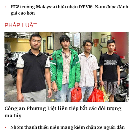
HLV trưởng Malaysia thừa nhận ĐT Việt Nam được đánh
giá cao hơn
PHÁP LUẬT
Du lịch
Podcast
Công an Phương Liệt liên tiếp bắt các đối tượng
Tư vấn
Câu chuyện thời sự
ma túy
Săn Tour
Đọc truyện đêm khuya
check-in
Cửa sổ tình yêu
Nhóm thanh thiếu niên mang kiếm chặn xe người dân
Kể chuyện cho bé