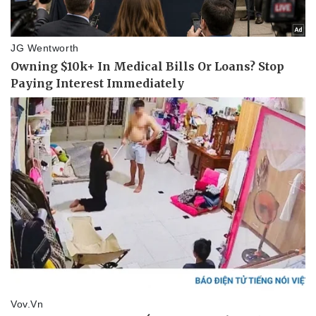
Thể thao
Ô tô - Xe máy
Bóng đá
Ô tô
Lịch thi đấu bóng đá
Xe máy
Thế giới thể thao
Tư vấn
eSports
Hậu trường