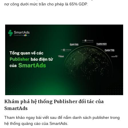
nợ công dưới mức trần cho phép là 65% GDP.
Sức khỏe
Đời sống
Dinh dưỡng - món ngon
Nhà đẹp
Cây thuốc
Blog
Sản phụ khoa
Tình yêu - Gia đình
Nhi khoa
Nam khoa
Làm đẹp - giảm cân
Phòng mạch online
Ăn sạch sống khỏe
Khám phá hệ thống Publisher đối tác của
SmartAds
Tham khảo ngay bài viết sau để nắm danh sách publisher trong
hệ thống quảng cáo của SmartAds.