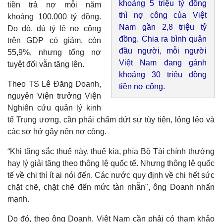
khoảng 5 triệu tỷ đồng
tiền trả nợ mỗi năm
thì nợ công của Việt
khoảng 100.000 tỷ đồng.
Nam gần 2,8 triệu tỷ
Do đó, dù tỷ lệ nợ công
đồng. Chia ra bình quân
trên GDP có giảm, còn
đầu người, mỗi người
55,9%, nhưng tổng nợ
Việt Nam đang gánh
tuyệt đối vẫn tăng lên.
khoảng 30 triệu đồng
Theo TS Lê Đăng Doanh,
tiền nợ công.
nguyên Viện trưởng Viện
Nghiên cứu quản lý kinh
tế Trung ương, cần phải chấm dứt sự tùy tiện, lỏng lẻo và
các sơ hở gây nên nợ công.
“Khi tăng sắc thuế này, thuế kia, phía Bộ Tài chính thường
hay lý giải tăng theo thông lệ quốc tế. Nhưng thông lệ quốc
Kinh tế
Thị trường
tế về chi thì ít ai nói đến. Các nước quy định về chi hết sức
Bất động sản
Giá vàng
chặt chẽ, chặt chẽ đến mức tàn nhẫn", ông Doanh nhấn
Khởi nghiệp
Tiêu dùng
mạnh.
Tỷ giá
Chứng khoán
Do đó, theo ông Doanh, Việt Nam cần phải có tham khảo