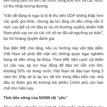
trên trung bình so với các nước trong khu vực và các nước
có thu nhập tương đương.
“Vấn đề đáng lo ngại là tỷ lệ thu trên GDP không thấp hơn
các quốc gia khác, nhưng áp lực tăng chi tiêu công vẫn ở
mức cao (kể cả chi đầu tư và chi thường xuyên), khiến Việt
Nam phải vay nợ và các chỉ số nợ đã sát ngưỡng an toàn”,
bà Vũ Hoàng Quyên đánh giá.
Đại diện WB cho rằng, nếu xu hướng này vẫn tiếp diễn,
Việt Nam sẽ phải đối mặt với những quan ngại nghiêm
trọng về bền vững tài khóa. Theo WB, bên cạnh cải thiện
cơ cấu vay, áp lực huy động để đảo nợ vẫn còn lớn,
khoảng 50% nợ trong nước Việt Nam sẽ đáo hạn trong 3
năm tới. Đây sẽ là áp lực rất lớn trong điều kiện các nhà
đầu tư tham gia thị trường trái phiếu Chính phủ còn hạn
chế như hiện nay.
Tính bền vững của NSNN rất “yếu”