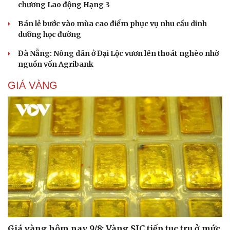
chương Lao động Hạng 3
Bán lẻ bước vào mùa cao điểm phục vụ nhu cầu dinh
dưỡng học đường
Đà Nẵng: Nông dân ở Đại Lộc vươn lên thoát nghèo nhờ
nguồn vốn Agribank
GIÁ VÀNG
Giá vàng hôm nay 9/8: Vàng SJC tiếp tục trụ ở mức