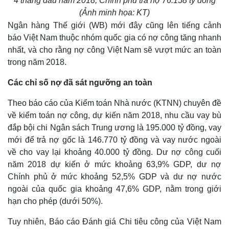
4 tháng đầu năm 2018, Chính phủ trả nợ 76.158 tỷ đồng
(Ảnh minh họa: KT)
Ngân hàng Thế giới (WB) mới đây cũng lên tiếng cảnh
báo Việt Nam thuộc nhóm quốc gia có nợ công tăng nhanh
nhất, và cho rằng nợ công Việt Nam sẽ vượt mức an toàn
trong năm 2018.
Các chỉ số nợ đã sát ngưỡng an toàn
Theo báo cáo của Kiểm toán Nhà nước (KTNN) chuyên đề
về kiểm toán nợ công, dự kiến năm 2018, nhu cầu vay bù
đắp bội chi Ngân sách Trung ương là 195.000 tỷ đồng, vay
mới để trả nợ gốc là 146.770 tỷ đồng và vay nước ngoài
về cho vay lại khoảng 40.000 tỷ đồng. Dư nợ công cuối
năm 2018 dự kiến ở mức khoảng 63,9% GDP, dư nợ
Chính phủ ở mức khoảng 52,5% GDP và dư nợ nước
ngoài của quốc gia khoảng 47,6% GDP, nằm trong giới
hạn cho phép (dưới 50%).
Tuy nhiên, Báo cáo Đánh giá Chi tiêu công của Việt Nam