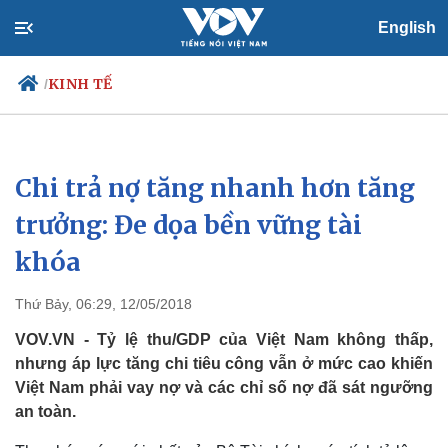
English
KINH TẾ
/
Chi trả nợ tăng nhanh hơn tăng
Chính trị
Xã hội
Đảng
Tin 24h
trưởng: Đe dọa bền vững tài
Tổ chức nhân sự
Dự báo thời tiết
khóa
Quốc hội
Giáo dục
Nhận diện sự thật
Dấu ấn VOV
Việc làm
Thứ Bảy, 06:29, 12/05/2018
Biển đảo
VOV.VN - Tỷ lệ thu/GDP của Việt Nam không thấp,
nhưng áp lực tăng chi tiêu công vẫn ở mức cao khiến
Việt Nam phải vay nợ và các chỉ số nợ đã sát ngưỡng
an toàn.