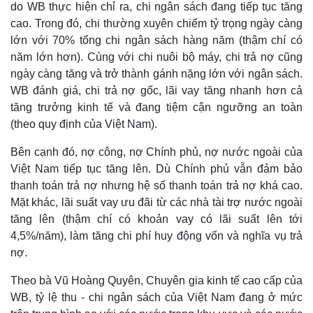
do WB thực hiện chỉ ra, chi ngân sách đang tiếp tục tăng
cao. Trong đó, chi thường xuyên chiếm tỷ trọng ngày càng
lớn với 70% tổng chi ngân sách hàng năm (thậm chí có
năm lớn hơn). Cùng với chi nuôi bộ máy, chi trả nợ cũng
ngày càng tăng và trở thành gánh nặng lớn với ngân sách.
WB đánh giá, chi trả nợ gốc, lãi vay tăng nhanh hơn cả
tăng trưởng kinh tế và đang tiệm cận ngưỡng an toàn
(theo quy định của Việt Nam).
Bên cạnh đó, nợ công, nợ Chính phủ, nợ nước ngoài của
Việt Nam tiếp tục tăng lên. Dù Chính phủ vẫn đảm bảo
thanh toán trả nợ nhưng hệ số thanh toán trả nợ khá cao.
Mặt khác, lãi suất vay ưu đãi từ các nhà tài trợ nước ngoài
Thế giới
Multimedia
tăng lên (thậm chí có khoản vay có lãi suất lên tới
Quan sát
Video
Cuộc sống đó đây
Ảnh
4,5%/năm), làm tăng chi phí huy động vốn và nghĩa vụ trả
Hồ sơ
E-Magazine
nợ.
Infographic
Theo bà Vũ Hoàng Quyên, Chuyên gia kinh tế cao cấp của
WB, tỷ lệ thu - chi ngân sách của Việt Nam đang ở mức