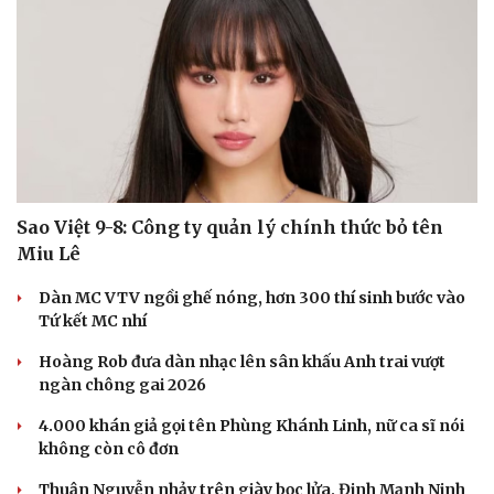
Sao Việt 9-8: Công ty quản lý chính thức bỏ tên
Miu Lê
Dàn MC VTV ngồi ghế nóng, hơn 300 thí sinh bước vào
Tứ kết MC nhí
Hoàng Rob đưa dàn nhạc lên sân khấu Anh trai vượt
ngàn chông gai 2026
4.000 khán giả gọi tên Phùng Khánh Linh, nữ ca sĩ nói
không còn cô đơn
Thuận Nguyễn nhảy trên giày bọc lửa, Đinh Mạnh Ninh