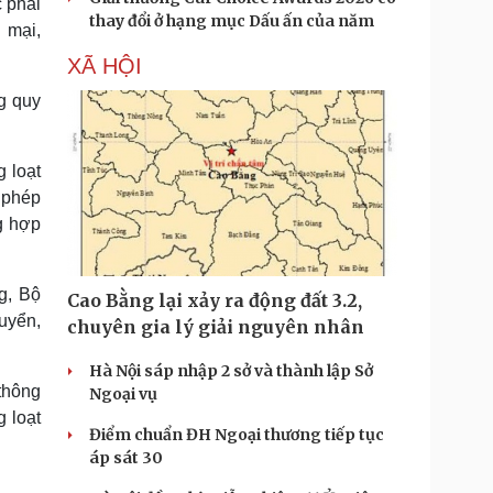
 phải
thay đổi ở hạng mục Dấu ấn của năm
 mại,
XÃ HỘI
g quy
 loạt
 phép
ng hợp
g, Bộ
Cao Bằng lại xảy ra động đất 3.2,
uyển,
chuyên gia lý giải nguyên nhân
Hà Nội sáp nhập 2 sở và thành lập Sở
 thông
Ngoại vụ
 loạt
Điểm chuẩn ĐH Ngoại thương tiếp tục
áp sát 30