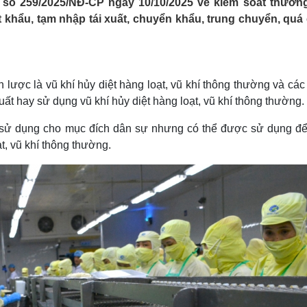
số 259/2025/NĐ-CP ngày 10/10/2025 về kiểm soát thươn
Lịch thi đấu bóng đá
Xe máy
t khẩu, tạm nhập tái xuất, chuyển khẩu, trung chuyển, quá
Thế giới thể thao
Tư vấn
eSports
V
Hậu trường
Văn hóa
Giải trí
D
n lược là vũ khí hủy diệt hàng loạt, vũ khí thông thường và cá
Sân khấu - Điện ảnh
Nghệ sĩ
ất hay sử dụng vũ khí hủy diệt hàng loạt, vũ khí thông thường.
Văn học
Thời trang
Âm nhạc
Sao Việt
c
sử dụng cho mục đích dân sự nhưng có thể được sử dụng để
Di sản
ạt, vũ khí thông thường.