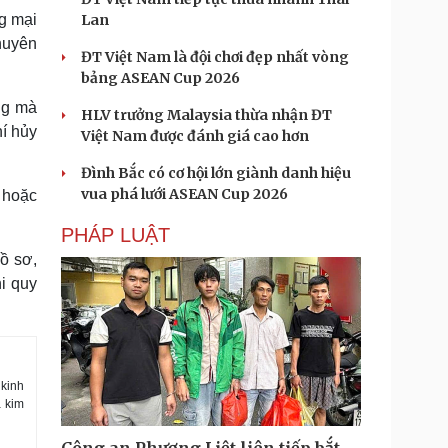
g mại
Lan
huyên
ĐT Việt Nam là đội chơi đẹp nhất vòng
bảng ASEAN Cup 2026
ng mà
HLV trưởng Malaysia thừa nhận ĐT
í hủy
Việt Nam được đánh giá cao hơn
Đình Bắc có cơ hội lớn giành danh hiệu
vua phá lưới ASEAN Cup 2026
 hoặc
PHÁP LUẬT
hồ sơ,
hi quy
 kinh
à kim