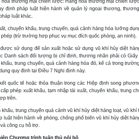
ng hóa thương mại chiến lược: Hàng hóa thương mại chiến lược
quy định pháp luật hiện hành về quản lý ngoại thương, thương
pháp luật khác.
uất, chuyển khẩu, trung chuyển, quá cảnh hàng hóa lưỡng dụn
y phép (trừ trường hợp phục vụ mục đích quốc phòng, an ninh).
 được sử dụng để sản xuất hoặc sử dụng vũ khí hủy diệt hàng
c Danh sách đối tượng bị chỉ định, thương nhân phải có Giấy
n khẩu, trung chuyển, quá cảnh hàng hóa đó, kể cả trong trườ
ng quy định tại Điều 7 Nghị định này.
 kết quốc tế hoặc thỏa thuận trong các Hiệp định song phươn
ấp phép xuất khẩu, tạm nhập tái xuất, chuyển khẩu, trung ch
ợp trên.
khẩu, trung chuyển quá cảnh vũ khí hủy diệt hàng loạt, vũ khí
luật hiện hành về phòng, chống phổ biến vũ khí hủy diệt hàng
 và công cụ hỗ trợ.
ện Chương trình tuân thủ nội bộ