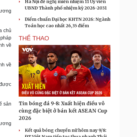
Hà Nội đề nghị miễn nhiệm 11 Ủy viên
UBND Thành phố nhiệm kỳ 2026-2031
hương
Điểm chuẩn Đại học KHTN 2026: Ngành
Toán học cao nhất 26,35 điểm
a chủ
THỂ THAO
 pháp
nh về
ình về
 được
Tin bóng đá 9-8: Xuất hiện điều vô
ể sản
cùng đặc biệt ở bán kết ASEAN Cup
2026
hương
Kết quả bóng chuyền nữ hôm nay 9/8:
ĐT Việt Nam tiếp tục thua nhanh Thái