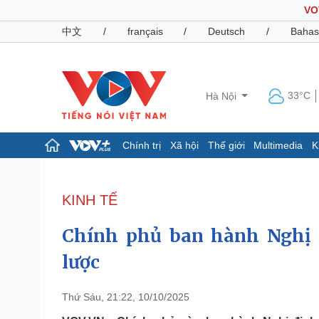
VO
中文
/
français
/
Deutsch
/
Bahas
33°C
Hà Nội
Chính trị
Xã hội
Thế giới
Multimedia
K
Chính trị
Xã hội
Đảng
Tin 24h
KINH TẾ
Tổ chức nhân sự
Dự báo thời tiết
Quốc hội
Giáo dục
Chính phủ ban hành Nghị 
Nhận diện sự thật
Dấu ấn VOV
Việc làm
lược
Biển đảo
Pháp luật
Quân sự - Quốc phòng
Thứ Sáu, 21:22, 10/10/2025
Vụ án
Vũ khí