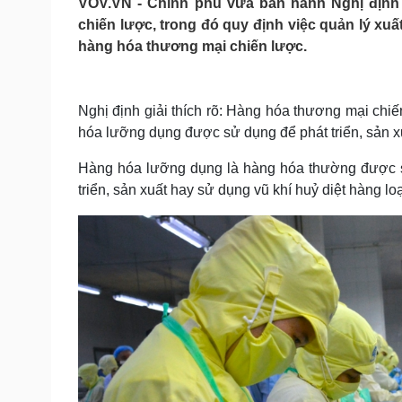
VOV.VN - Chính phủ vừa ban hành Nghị định 
Tin nóng
Việt Nam
chiến lược, trong đó quy định việc quản lý xuấ
Tư vấn luật
Phân tích
hàng hóa thương mại chiến lược.
Sức khỏe
Đời sống
Nghị định giải thích rõ: Hàng hóa thương mại chiế
Dinh dưỡng - món ngon
Nhà đẹp
hóa lưỡng dụng được sử dụng để phát triển, sản xu
Cây thuốc
Blog
Sản phụ khoa
Tình yêu - Gia đình
Hàng hóa lưỡng dụng là hàng hóa thường được 
Nhi khoa
triển, sản xuất hay sử dụng vũ khí huỷ diệt hàng lo
Nam khoa
Làm đẹp - giảm cân
Phòng mạch online
Ăn sạch sống khỏe
Cải chính