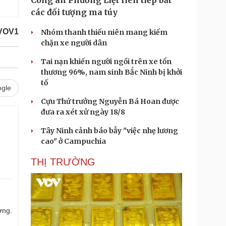
Công an Phương Liệt liên tiếp bắt
các đối tượng ma túy
VOV1
Nhóm thanh thiếu niên mang kiếm
chặn xe người dân
Tai nạn khiến người ngồi trên xe tổn
thương 96%, nam sinh Bắc Ninh bị khởi
tố
gle
Cựu Thứ trưởng Nguyễn Bá Hoan được
đưa ra xét xử ngày 18/8
Tây Ninh cảnh báo bẫy "việc nhẹ lương
cao" ở Campuchia
THỊ TRƯỜNG
ợng.