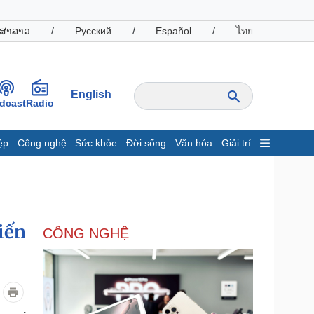
ສາລາວ
/
Русский
/
Español
/
ไทย
English
dcast
Radio
ệp
Công nghệ
Sức khỏe
Đời sống
Văn hóa
Giải trí
inh tế
Thị trường
ất động sản
Giá vàng
hởi nghiệp
Tiêu dùng
Tỷ giá
iến
CÔNG NGHỆ
Chứng khoán
Giá cà phê
oanh nghiệp
Công nghệ
hông tin doanh nghiệp
Sành điệu