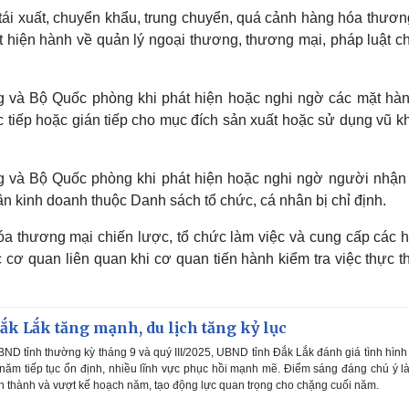
 tái xuất, chuyển khẩu, trung chuyển, quá cảnh hàng hóa thươn
ật hiện hành về quản lý ngoại thương, thương mại, pháp luật c
 và Bộ Quốc phòng khi phát hiện hoặc nghi ngờ các mặt hà
tiếp hoặc gián tiếp cho mục đích sản xuất hoặc sử dụng vũ kh
 và Bộ Quốc phòng khi phát hiện hoặc nghi ngờ người nhận
 kinh doanh thuộc Danh sách tổ chức, cá nhân bị chỉ định.
hóa thương mại chiến lược, tổ chức làm việc và cung cấp các 
 cơ quan liên quan khi cơ quan tiến hành kiểm tra việc thực t
ắk Lắk tăng mạnh, du lịch tăng kỷ lục
ND tỉnh thường kỳ tháng 9 và quý III/2025, UBND tỉnh Đắk Lắk đánh giá tình hình
 năm tiếp tục ổn định, nhiều lĩnh vực phục hồi mạnh mẽ. Điểm sáng đáng chú ý l
 thành và vượt kế hoạch năm, tạo động lực quan trọng cho chặng cuối năm.