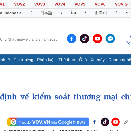
V1
VOV2
VOV3
VOV4
VOV5
VOV6
VOV GT
a Indonesia
/
日本語
/
ខ្មែរ
/
한국어
/
ພາ
Chủ Nhật, ngày 9 tháng 8 năm 2026
Po
inh tế
Thị trường
Pháp luật
Thể thao
Ô tô - Xe máy
Doanh nghi
Thế giới
Multimedia
K
Quan sát
Video
B
Cuộc sống đó đây
Ảnh
K
Hồ sơ
E-Magazine
định về kiểm soát thương mại ch
Infographic
Thể thao
Ô tô - Xe máy
D
Bóng đá
Ô tô
T