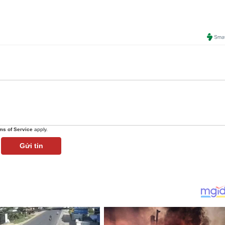
ms of Service
apply.
Gửi tin