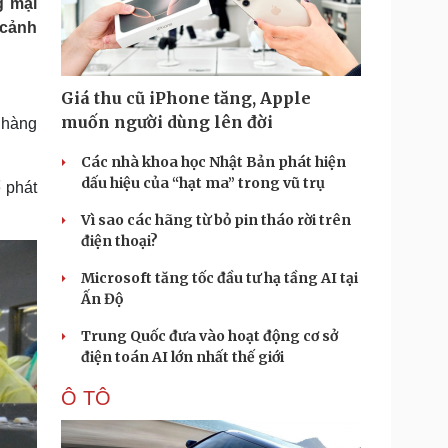
g mại
Doanh nghiệp 24h
Tin Công nghệ
 cảnh
Doanh nhân
Trải nghiệm
ì cộng đồng
Chuyển đổi số
Giá thu cũ iPhone tăng, Apple
u lịch
Podcast
muốn người dùng lên đời
c hàng
Tư vấn
Câu chuyện thời sự
Săn Tour
Đọc truyện đêm khuya
Các nhà khoa học Nhật Bản phát hiện
heck-in
Cửa sổ tình yêu
dấu hiệu của “hạt ma” trong vũ trụ
 phát
Kể chuyện cho bé
Vì sao các hãng từ bỏ pin tháo rời trên
Hạt giống tâm hồn
điện thoại?
Microsoft tăng tốc đầu tư hạ tầng AI tại
Ấn Độ
Trung Quốc đưa vào hoạt động cơ sở
điện toán AI lớn nhất thế giới
Ô TÔ