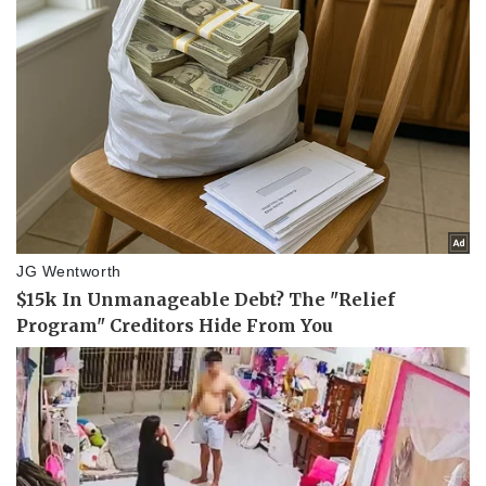
Thể thao
Ô tô - Xe máy
Bóng đá
Ô tô
Lịch thi đấu bóng đá
Xe máy
Thế giới thể thao
Tư vấn
eSports