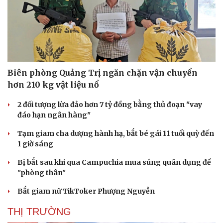
Văn hóa
Giải trí
Sân khấu - Điện ảnh
Nghệ sĩ
Văn học
Thời trang
Biên phòng Quảng Trị ngăn chặn vận chuyển
Âm nhạc
Sao Việt
hơn 210 kg vật liệu nổ
Di sản
2 đối tượng lừa đảo hơn 7 tỷ đồng bằng thủ đoạn "vay
đáo hạn ngân hàng"
Tạm giam cha dượng hành hạ, bắt bé gái 11 tuổi quỳ đến
1 giờ sáng
Bị bắt sau khi qua Campuchia mua súng quân dụng để
"phòng thân"
Bắt giam nữ TikToker Phượng Nguyễn
THỊ TRƯỜNG