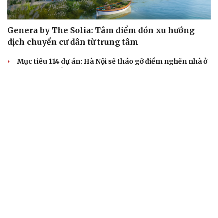
Genera by The Solia: Tâm điểm đón xu hướng
dịch chuyển cư dân từ trung tâm
Mục tiêu 114 dự án: Hà Nội sẽ tháo gỡ điểm nghẽn nhà ở
xã hội ra sao?
TP.HCM rà soát 16 khu đất xây dựng nhà lưu trú công
nhân
Nhà ở cho thuê: Lối mở để bình ổn thị trường và mở rộng
cơ hội an cư
Điều gì làm nên sức hút của một khu đô thị xanh?
KHỞI NGHIỆP