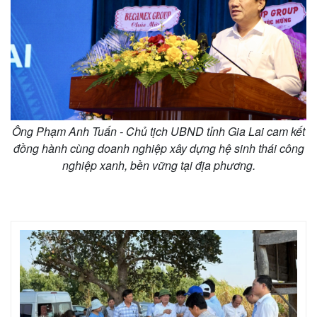
Ông Phạm Anh Tuấn - Chủ tịch UBND tỉnh Gia Lai cam kết
đồng hành cùng doanh nghiệp xây dựng hệ sinh thái công
nghiệp xanh, bền vững tại địa phương.
Kinh tế
Thị trường
Bất động sản
Giá vàng
Khởi nghiệp
Tiêu dùng
Tỷ giá
Chứng khoán
Giá cà phê