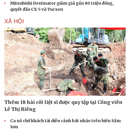
Mitsubishi Destinator giảm giá gần 80 triệu đồng,
Cây thuốc
Blog
quyết đấu CX-5 và Tucson
Sản phụ khoa
Tình yêu - Gia đình
Nhi khoa
XÃ HỘI
Nam khoa
Làm đẹp - giảm cân
Phòng mạch online
Ăn sạch sống khỏe
Thêm 18 hài cốt liệt sĩ được quy tập tại Công viên
Lê Thị Riêng
Ca nô chở khách tái diễn cảnh bát nháo trên biển Sầm
Sơn