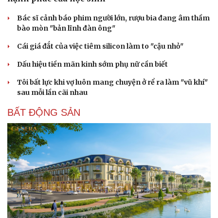
Bác sĩ cảnh báo phim người lớn, rượu bia đang âm thầm
bào mòn "bản lĩnh đàn ông"
Cái giá đắt của việc tiêm silicon làm to "cậu nhỏ"
Dấu hiệu tiền mãn kinh sớm phụ nữ cần biết
Tôi bất lực khi vợ luôn mang chuyện ở rể ra làm "vũ khí"
sau mỗi lần cãi nhau
BẤT ĐỘNG SẢN