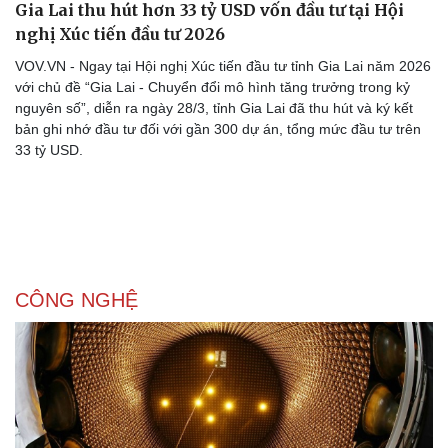
Gia Lai thu hút hơn 33 tỷ USD vốn đầu tư tại Hội
Doanh nhân
Trải nghiệm
Vì cộng đồng
Chuyển đổi số
nghị Xúc tiến đầu tư 2026
VOV.VN - Ngay tại Hội nghị Xúc tiến đầu tư tỉnh Gia Lai năm 2026
với chủ đề “Gia Lai - Chuyển đổi mô hình tăng trưởng trong kỷ
nguyên số”, diễn ra ngày 28/3, tỉnh Gia Lai đã thu hút và ký kết
bản ghi nhớ đầu tư đối với gần 300 dự án, tổng mức đầu tư trên
33 tỷ USD.
CÔNG NGHỆ