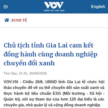
English
KINH TẾ
/
Chủ tịch tỉnh Gia Lai cam kết
Chính trị
Xã hội
Đảng
Tin 24h
đồng hành cùng doanh nghiệp
Tổ chức nhân sự
Dự báo thời tiết
chuyển đổi xanh
Quốc hội
Giáo dục
Nhận diện sự thật
Dấu ấn VOV
Việc làm
Thứ Sáu, 21:41, 26/06/2026
Biển đảo
VOV.VN - Chiều 26/6, UBND tỉnh Gia Lai tổ chức hội
thảo chuyên đề về xu thế chuyển đổi sản xuất xanh và
thực hành bộ tiêu chuẩn ESG (Môi trường - Xã hội -
Quản trị), với sự tham dự của hơn 120 đại biểu là các
chuyên gia, nhà quản lý và cộng đồng doanh nghiệp.