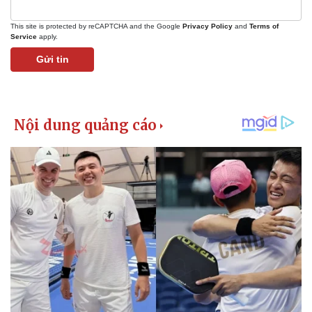
This site is protected by reCAPTCHA and the Google
Privacy Policy
and
Terms of
Service
apply.
Gửi tin
Pháp luật
Quân sự - Quốc phòng
Vụ án
Vũ khí
Tin nóng
Việt Nam
Tư vấn luật
Phân tích