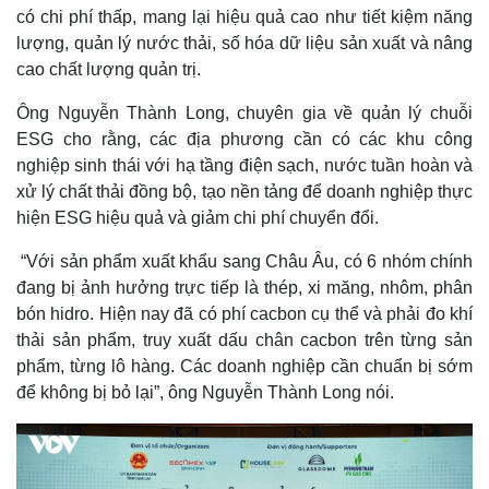
có chi phí thấp, mang lại hiệu quả cao như tiết kiệm năng
lượng, quản lý nước thải, số hóa dữ liệu sản xuất và nâng
cao chất lượng quản trị.
Ông Nguyễn Thành Long, chuyên gia về quản lý chuỗi
ESG cho rằng, các địa phương cần có các khu công
nghiệp sinh thái với hạ tầng điện sạch, nước tuần hoàn và
xử lý chất thải đồng bộ, tạo nền tảng để doanh nghiệp thực
hiện ESG hiệu quả và giảm chi phí chuyển đổi.
“Với sản phẩm xuất khẩu sang Châu Âu, có 6 nhóm chính
Thế giới
Multimedia
đang bị ảnh hưởng trực tiếp là thép, xi măng, nhôm, phân
Quan sát
Video
bón hidro. Hiện nay đã có phí cacbon cụ thể và phải đo khí
Cuộc sống đó đây
Ảnh
thải sản phẩm, truy xuất dấu chân cacbon trên từng sản
Hồ sơ
E-Magazine
phẩm, từng lô hàng. Các doanh nghiệp cần chuẩn bị sớm
Infographic
để không bị bỏ lại”, ông Nguyễn Thành Long nói.