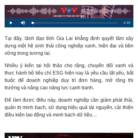
R
-
2:28
L
P
M
o
l
u
a
a
t
e
d
y
e
e
Tại đây, lãnh đạo tỉnh Gia Lai khẳng định quyết tâm xây
d
m
:
dựng một hệ sinh thái công nghiệp xanh, hiện đại và bền
3
.
a
6
vững trong tương lai.
6
%
i
Nhiều ý kiến tại hội thảo cho rằng, chuyển đổi xanh và
n
thực hành bộ tiêu chí ESG hiện nay là yêu cầu tất yếu, bắt
i
buộc để doanh nghiệp duy trì đơn hàng, mở rộng thị
trường và nâng cao năng lực cạnh tranh.
n
g
Để làm được điều này, doanh nghiệp cần giảm phát thải,
T
quản trị minh bạch, sử dụng hiệu quả tài nguyên, cải thiện
điều kiện lao động và minh bạch dữ liệu…
i
m
e