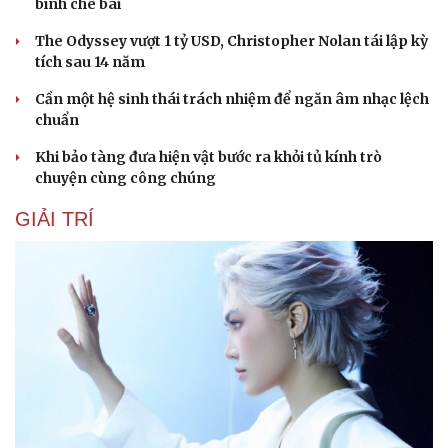
bình chê bai
The Odyssey vượt 1 tỷ USD, Christopher Nolan tái lập kỳ
tích sau 14 năm
Cần một hệ sinh thái trách nhiệm để ngăn âm nhạc lệch
Du lịch
Podcast
chuẩn
Tư vấn
Câu chuyện thời sự
Săn Tour
Đọc truyện đêm khuya
Khi bảo tàng đưa hiện vật bước ra khỏi tủ kính trò
check-in
Cửa sổ tình yêu
chuyện cùng công chúng
Kể chuyện cho bé
GIẢI TRÍ
Hạt giống tâm hồn