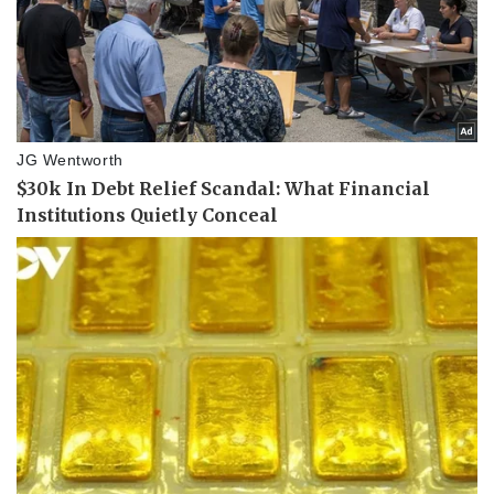
Vụ án
Vũ khí
Tin nóng
Việt Nam
Tư vấn luật
Phân tích