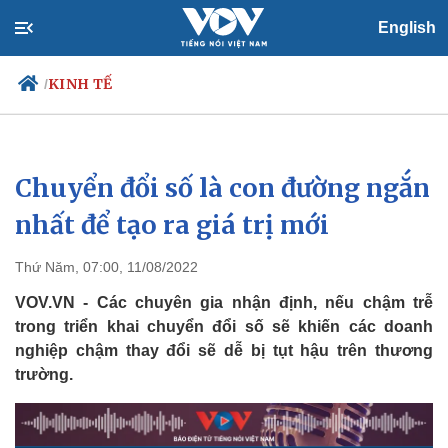
English
KINH TẾ
/
Chuyển đổi số là con đường ngắn
Chính trị
Xã hội
Đảng
Tin 24h
nhất để tạo ra giá trị mới
Tổ chức nhân sự
Dự báo thời tiết
Quốc hội
Giáo dục
Thứ Năm, 07:00, 11/08/2022
Nhận diện sự thật
Dấu ấn VOV
Việc làm
VOV.VN - Các chuyên gia nhận định, nếu chậm trễ
Biển đảo
trong triển khai chuyển đổi số sẽ khiến các doanh
nghiệp chậm thay đổi sẽ dễ bị tụt hậu trên thương
trường.