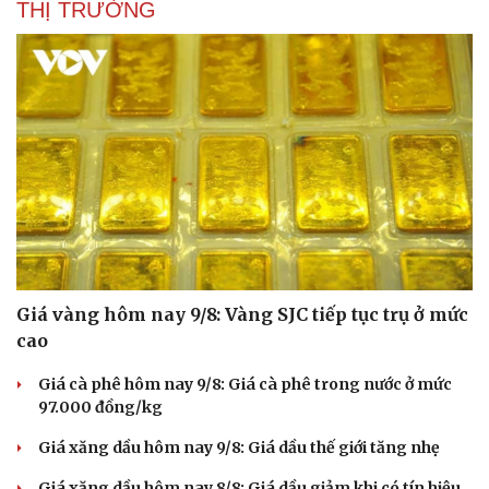
THỊ TRƯỜNG
Giá vàng hôm nay 9/8: Vàng SJC tiếp tục trụ ở mức
cao
Giá cà phê hôm nay 9/8: Giá cà phê trong nước ở mức
Du lịch
Podcast
97.000 đồng/kg
Tư vấn
Câu chuyện thời sự
Săn Tour
Đọc truyện đêm khuya
Giá xăng dầu hôm nay 9/8: Giá dầu thế giới tăng nhẹ
check-in
Cửa sổ tình yêu
Kể chuyện cho bé
Giá xăng dầu hôm nay 8/8: Giá dầu giảm khi có tín hiệu