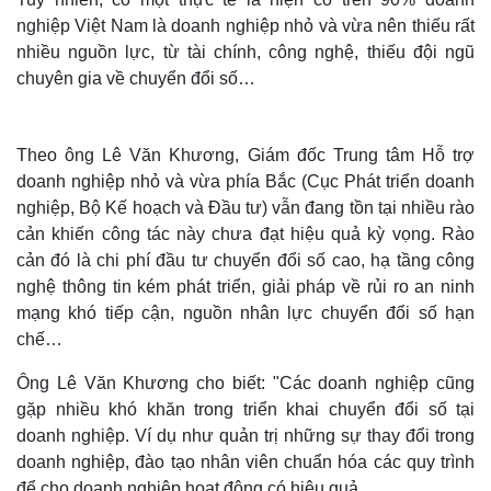
nghiệp Việt Nam là doanh nghiệp nhỏ và vừa nên thiếu rất
nhiều nguồn lực, từ tài chính, công nghệ, thiếu đội ngũ
chuyên gia về chuyển đổi số…
Theo ông Lê Văn Khương, Giám đốc Trung tâm Hỗ trợ
doanh nghiệp nhỏ và vừa phía Bắc (Cục Phát triển doanh
nghiệp, Bộ Kế hoạch và Đầu tư) vẫn đang tồn tại nhiều rào
cản khiến công tác này chưa đạt hiệu quả kỳ vọng. Rào
cản đó là chi phí đầu tư chuyển đổi số cao, hạ tầng công
nghệ thông tin kém phát triển, giải pháp về rủi ro an ninh
mạng khó tiếp cận, nguồn nhân lực chuyển đổi số hạn
Thế giới
Multimedia
chế…
Quan sát
Video
Cuộc sống đó đây
Ảnh
Ông Lê Văn Khương cho biết: "Các doanh nghiệp cũng
Hồ sơ
E-Magazine
gặp nhiều khó khăn trong triển khai chuyển đổi số tại
Infographic
doanh nghiệp. Ví dụ như quản trị những sự thay đổi trong
doanh nghiệp, đào tạo nhân viên chuẩn hóa các quy trình
để cho doanh nghiệp hoạt động có hiệu quả.