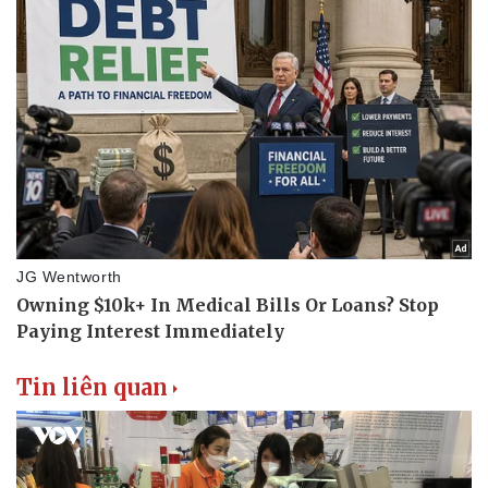
Thể thao
Ô tô - Xe máy
Bóng đá
Ô tô
Lịch thi đấu bóng đá
Xe máy
Thế giới thể thao
Tư vấn
eSports
Hậu trường
Tin liên quan