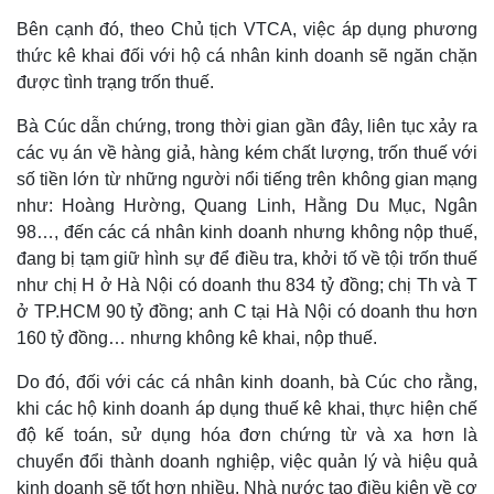
Bên cạnh đó, theo Chủ tịch VTCA, việc áp dụng phương
thức kê khai đối với hộ cá nhân kinh doanh sẽ ngăn chặn
được tình trạng trốn thuế.
Bà Cúc dẫn chứng, trong thời gian gần đây, liên tục xảy ra
các vụ án về hàng giả, hàng kém chất lượng, trốn thuế với
số tiền lớn từ những người nổi tiếng trên không gian mạng
như: Hoàng Hường, Quang Linh, Hằng Du Mục, Ngân
98…, đến các cá nhân kinh doanh nhưng không nộp thuế,
đang bị tạm giữ hình sự để điều tra, khởi tố về tội trốn thuế
như chị H ở Hà Nội có doanh thu 834 tỷ đồng; chị Th và T
ở TP.HCM 90 tỷ đồng; anh C tại Hà Nội có doanh thu hơn
Kinh tế
Thị trường
160 tỷ đồng… nhưng không kê khai, nộp thuế.
Bất động sản
Giá vàng
Khởi nghiệp
Tiêu dùng
Do đó, đối với các cá nhân kinh doanh, bà Cúc cho rằng,
Tỷ giá
khi các hộ kinh doanh áp dụng thuế kê khai, thực hiện chế
Chứng khoán
độ kế toán, sử dụng hóa đơn chứng từ và xa hơn là
Giá cà phê
chuyển đổi thành doanh nghiệp, việc quản lý và hiệu quả
kinh doanh sẽ tốt hơn nhiều. Nhà nước tạo điều kiện về cơ