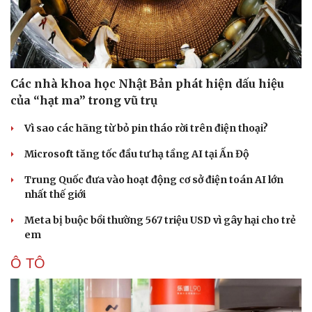
Văn hóa
Giải trí
Các nhà khoa học Nhật Bản phát hiện dấu hiệu
Sân khấu - Điện ảnh
Nghệ sĩ
của “hạt ma” trong vũ trụ
Văn học
Thời trang
Âm nhạc
Sao Việt
Vì sao các hãng từ bỏ pin tháo rời trên điện thoại?
Di sản
Microsoft tăng tốc đầu tư hạ tầng AI tại Ấn Độ
Trung Quốc đưa vào hoạt động cơ sở điện toán AI lớn
nhất thế giới
Meta bị buộc bồi thường 567 triệu USD vì gây hại cho trẻ
em
Ô TÔ