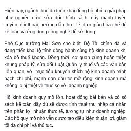
Hiện nay, ngành thuế đã triển khai đồng bộ nhiều giải pháp
như nghiên cứu, sửa đổi chính sách; đẩy mạnh tuyên
truyền, đối thoại, hướng dẫn thực tế; đơn giản hóa chế độ
kế toán và ứng dụng công nghệ dễ sử dụng.
Phó Cục trưởng Mai Sơn cho biết, Bộ Tài chính đã và
đang triển khai lộ trình đồng hành cùng hộ kinh doanh khi
xóa bỏ thuế khoán. Đồng thời, cơ quan cũng hoàn thiện
khung pháp lý, sửa đổi Luật Quản lý thuế và các văn bản
liên quan, với mục tiêu khuyến khích hộ kinh doanh minh
Thế giới
Multimedia
bạch chi phí, mạnh dạn đầu tư mở rộng kinh doanh mà
Quan sát
Video
không lo bị thiệt về thuế so với doanh nghiệp.
Cuộc sống đó đây
Ảnh
Hồ sơ
E-Magazine
Hộ kinh doanh quy mô lớn, hoạt động bài bản và có sổ
Infographic
sách kế toán đầy đủ sẽ được tính thuế thu nhập cá nhân
trên phần lợi nhuận thực tế, tương tự như doanh nghiệp.
Các hộ quy mô nhỏ vẫn được tạo điều kiện thuận lợi, giảm
tối đa chi phí và thủ tục.