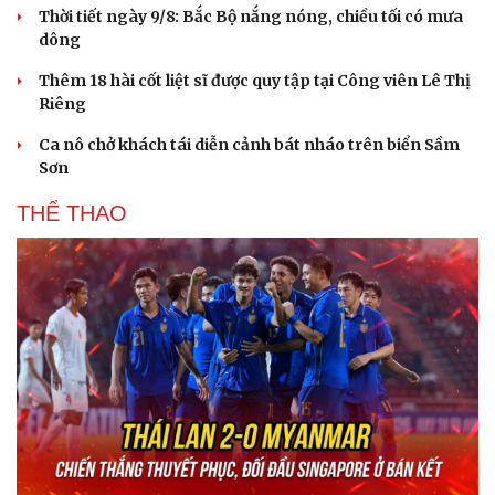
Thời tiết ngày 9/8: Bắc Bộ nắng nóng, chiều tối có mưa
dông
Thêm 18 hài cốt liệt sĩ được quy tập tại Công viên Lê Thị
Riêng
Ca nô chở khách tái diễn cảnh bát nháo trên biển Sầm
Du lịch
Podcast
Sơn
Tư vấn
Câu chuyện thời sự
THỂ THAO
Săn Tour
Đọc truyện đêm khuya
check-in
Cửa sổ tình yêu
Kể chuyện cho bé
Hạt giống tâm hồn