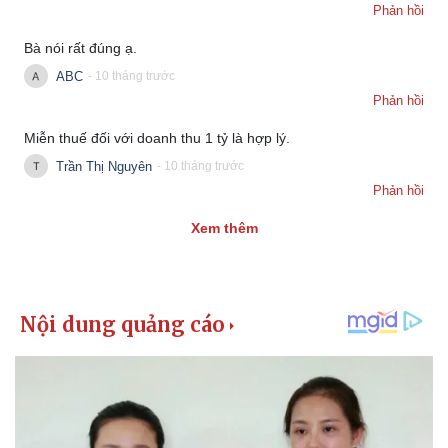
Phản hồi
Bà nói rất đúng ạ.
ABC
- 10 tháng trước
Phản hồi
Miễn thuế đối với doanh thu 1 tỷ là hợp lý.
Trần Thị Nguyên
- 10 tháng trước
Phản hồi
Xem thêm
Thể thao
Ô tô - Xe máy
Bóng đá
Ô tô
Lịch thi đấu bóng đá
Xe máy
Thế giới thể thao
Tư vấn