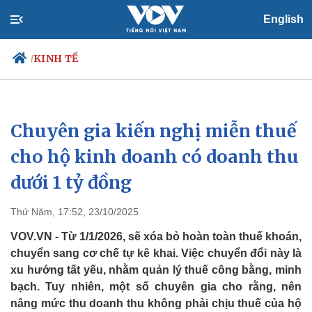
English
KINH TẾ
/
Chuyên gia kiến nghị miễn thuế
Chính trị
Xã hội
Đảng
Tin 24h
cho hộ kinh doanh có doanh thu
Tổ chức nhân sự
Dự báo thời tiết
dưới 1 tỷ đồng
Quốc hội
Giáo dục
Nhận diện sự thật
Dấu ấn VOV
Việc làm
Thứ Năm, 17:52, 23/10/2025
Biển đảo
VOV.VN - Từ 1/1/2026, sẽ xóa bỏ hoàn toàn thuế khoán,
chuyển sang cơ chế tự kê khai. Việc chuyển đổi này là
xu hướng tất yếu, nhằm quản lý thuế công bằng, minh
bạch. Tuy nhiên, một số chuyên gia cho rằng, nên
nâng mức thu doanh thu không phải chịu thuế của hộ