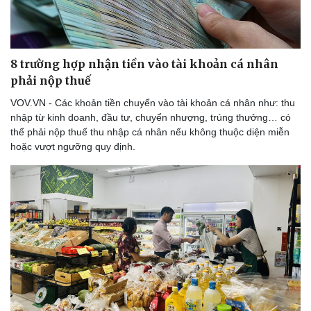
Dinh dưỡng - món ngon
Nhà đẹp
Cây thuốc
Blog
Sản phụ khoa
Tình yêu - Gia đình
Nhi khoa
8 trường hợp nhận tiền vào tài khoản cá nhân
Nam khoa
phải nộp thuế
Làm đẹp - giảm cân
VOV.VN - Các khoản tiền chuyển vào tài khoản cá nhân như: thu
Phòng mạch online
nhập từ kinh doanh, đầu tư, chuyển nhượng, trúng thưởng… có
Ăn sạch sống khỏe
thể phải nộp thuế thu nhập cá nhân nếu không thuộc diện miễn
hoặc vượt ngưỡng quy định.