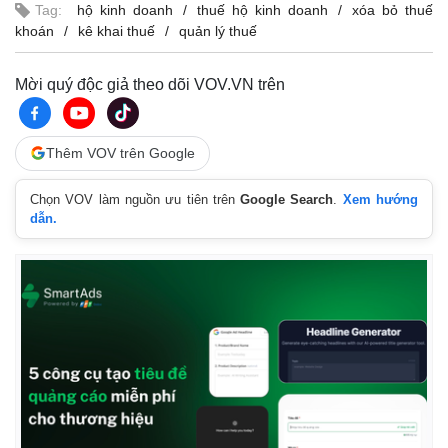
Tag:
hộ kinh doanh
thuế hộ kinh doanh
xóa bỏ thuế
khoán
kê khai thuế
quản lý thuế
Mời quý độc giả theo dõi VOV.VN trên
Thêm VOV trên Google
Chọn VOV làm nguồn ưu tiên trên
Google Search
.
Xem hướng
dẫn.
Pháp luật
Quân sự - Quốc phòng
Vụ án
Vũ khí
Tin nóng
Việt Nam
Tư vấn luật
Phân tích