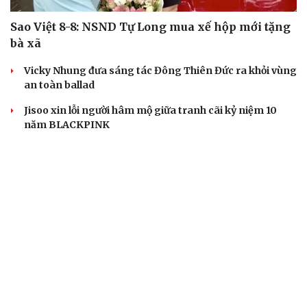
Sao Việt 8-8: NSND Tự Long mua xế hộp mới tặng
bà xã
Vicky Nhung đưa sáng tác Đông Thiên Đức ra khỏi vùng
an toàn ballad
Jisoo xin lỗi người hâm mộ giữa tranh cãi kỷ niệm 10
năm BLACKPINK
The Odyssey vượt 1 tỷ USD, Christopher Nolan tái lập kỳ
tích sau 14 năm
Running Man Vietnam đổi luật gấp vì màn xé bảng tên
quá quyết liệt
DOANH NGHIỆP