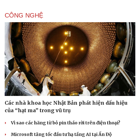
CÔNG NGHỆ
Sức khỏe
Đời sống
Dinh dưỡng - món ngon
Nhà đẹp
Cây thuốc
Blog
Sản phụ khoa
Tình yêu - Gia đình
Nhi khoa
Nam khoa
Làm đẹp - giảm cân
Phòng mạch online
Ăn sạch sống khỏe
Các nhà khoa học Nhật Bản phát hiện dấu hiệu
của “hạt ma” trong vũ trụ
Vì sao các hãng từ bỏ pin tháo rời trên điện thoại?
Microsoft tăng tốc đầu tư hạ tầng AI tại Ấn Độ