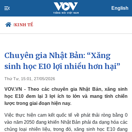
English
KINH TẾ
/
Chuyên gia Nhật Bản: “Xăng
Chính trị
Xã hội
Đảng
Tin 24h
sinh học E10 lợi nhiều hơn hại”
Tổ chức nhân sự
Dự báo thời tiết
Quốc hội
Giáo dục
Thứ Tư, 15:01, 27/05/2026
Nhận diện sự thật
Dấu ấn VOV
Việc làm
VOV.VN - Theo các chuyên gia Nhật Bản, xăng sinh
Biển đảo
học E10 đem lại 3 lợi ích to lớn và mang tính chiến
lược trong giai đoạn hiện nay.
Việc thực hiện cam kết quốc tế về phát thải ròng bằng 0
vào năm 2050 đang khiến Nhật Bản phải đa dạng hóa các
chủng loại nhiên liệu, trong đó, xăng sinh học E10 đang