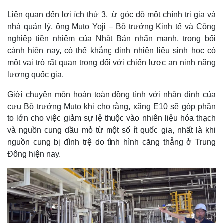
Liên quan đến lợi ích thứ 3, từ góc độ một chính trị gia và
nhà quản lý, ông Muto Yoji – Bộ trưởng Kinh tế và Công
nghiệp tiền nhiệm của Nhật Bản nhấn mạnh, trong bối
cảnh hiện nay, có thể khẳng định nhiên liệu sinh học có
một vai trò rất quan trọng đối với chiến lược an ninh năng
lượng quốc gia.
Giới chuyên môn hoàn toàn đồng tình với nhận định của
cựu Bộ trưởng Muto khi cho rằng, xăng E10 sẽ góp phần
to lớn cho việc giảm sự lệ thuộc vào nhiên liệu hóa thạch
và nguồn cung dầu mỏ từ một số ít quốc gia, nhất là khi
nguồn cung bị đình trệ do tình hình căng thẳng ở Trung
Thế giới
Multimedia
Đông hiện nay.
Quan sát
Video
Cuộc sống đó đây
Ảnh
Hồ sơ
E-Magazine
Infographic