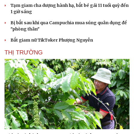
Tạm giam cha dượng hành hạ, bắt bé gái 11 tuổi quỳ đến
1 giờ sáng
Bị bắt sau khi qua Campuchia mua súng quân dụng để
"phòng thân"
Bắt giam nữ TikToker Phượng Nguyễn
THỊ TRƯỜNG
Du lịch
Podcast
Tư vấn
Câu chuyện thời sự
Săn Tour
Đọc truyện đêm khuya
check-in
Cửa sổ tình yêu
Kể chuyện cho bé