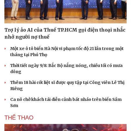
Trợ lý ảo AI của Thuế TP.HCM gọi điện thoại nhắc
nhở người nợ thuế
Một xe ô tô biển Hà Nội vi phạm tốc độ 21 lần trong một
tháng tại Phú Thọ
Thời tiết ngày 9/8: Bắc Bộ nắng nóng, chiều tối có mưa
dông
Thêm 18 hài cốt liệt sĩ được quy tập tại Công viên Lê Thị
Văn hóa
Giải trí
Riêng
Sân khấu - Điện ảnh
Nghệ sĩ
Ca nô chở khách tái diễn cảnh bát nháo trên biển Sầm
Văn học
Thời trang
Sơn
Âm nhạc
Sao Việt
Di sản
THỂ THAO