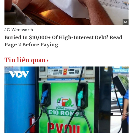
Thể thao
Ô tô - Xe máy
Bóng đá
Ô tô
Lịch thi đấu bóng đá
Xe máy
Thế giới thể thao
Tư vấn
eSports
Hậu trường
Tin liên quan