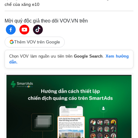
chế của xăng e10
Mời quý độc giả theo dõi VOV.VN trên
Thêm VOV trên Google
Chọn VOV làm nguồn ưu tiên trên
Google Search
.
Xem hướng
dẫn.
Kinh tế
Thị trường
Bất động sản
Giá vàng
Khởi nghiệp
Tiêu dùng
Tỷ giá
Chứng khoán