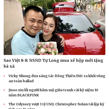
Sao Việt 8-8: NSND Tự Long mua xế hộp mới tặng
bà xã
Vicky Nhung đưa sáng tác Đông Thiên Đức ra khỏi vùng
an toàn ballad
Jisoo xin lỗi người hâm mộ giữa tranh cãi kỷ niệm 10
năm BLACKPINK
The Odyssey vượt 1 tỷ USD, Christopher Nolan tái lập kỳ
Cải chính