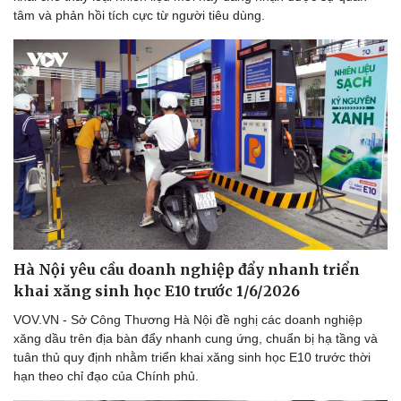
tâm và phản hồi tích cực từ người tiêu dùng.
Doanh nghiệp
Công nghệ
Thông tin doanh nghiệp
Sành điệu
Doanh nghiệp 24h
Tin Công nghệ
Doanh nhân
Trải nghiệm
Vì cộng đồng
Chuyển đổi số
Hà Nội yêu cầu doanh nghiệp đẩy nhanh triển
khai xăng sinh học E10 trước 1/6/2026
VOV.VN - Sở Công Thương Hà Nội đề nghị các doanh nghiệp
xăng dầu trên địa bàn đẩy nhanh cung ứng, chuẩn bị hạ tầng và
tuân thủ quy định nhằm triển khai xăng sinh học E10 trước thời
hạn theo chỉ đạo của Chính phủ.