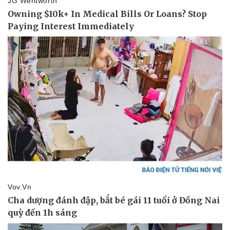
Vụ án
Vũ khí
Tin nóng
Việt Nam
Tư vấn luật
Phân tích