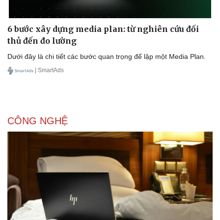
6 bước xây dựng media plan: từ nghiên cứu đối
thủ đến đo lường
Dưới đây là chi tiết các bước quan trọng để lập một Media Plan.
| SmartAds
Sức khỏe
Đời sống
Dinh dưỡng - món ngon
Nhà đẹp
Cây thuốc
Blog
Sản phụ khoa
Tình yêu - Gia đình
Nhi khoa
CÔNG NGHỆ
Nam khoa
Làm đẹp - giảm cân
Phòng mạch online
Ăn sạch sống khỏe