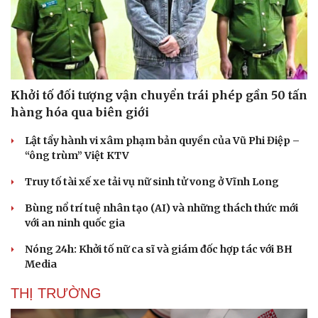
Khởi tố đối tượng vận chuyển trái phép gần 50 tấn
hàng hóa qua biên giới
Lật tẩy hành vi xâm phạm bản quyền của Vũ Phi Điệp –
“ông trùm” Việt KTV
Truy tố tài xế xe tải vụ nữ sinh tử vong ở Vĩnh Long
Bùng nổ trí tuệ nhân tạo (AI) và những thách thức mới
với an ninh quốc gia
Nóng 24h: Khởi tố nữ ca sĩ và giám đốc hợp tác với BH
Du lịch
Podcast
Media
Tư vấn
Câu chuyện thời sự
Săn Tour
Đọc truyện đêm khuya
THỊ TRƯỜNG
check-in
Cửa sổ tình yêu
Kể chuyện cho bé