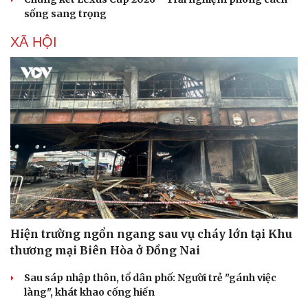
sống sang trọng
XÃ HỘI
Văn hóa
Giải trí
Sân khấu - Điện ảnh
Nghệ sĩ
Hiện trường ngổn ngang sau vụ cháy lớn tại Khu
Văn học
Thời trang
thương mại Biên Hòa ở Đồng Nai
Âm nhạc
Sao Việt
Di sản
Sau sáp nhập thôn, tổ dân phố: Người trẻ "gánh việc
làng", khát khao cống hiến