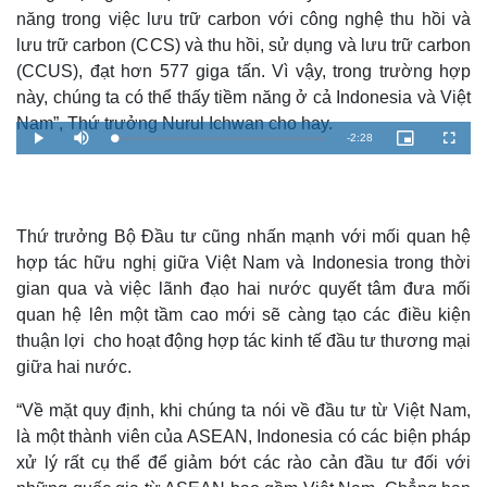
năng trong việc lưu trữ carbon với công nghệ thu hồi và
lưu trữ carbon (CCS) và thu hồi, sử dụng và lưu trữ carbon
(CCUS), đạt hơn 577 giga tấn. Vì vậy, trong trường hợp
này, chúng ta có thể thấy tiềm năng ở cả Indonesia và Việt
Nam”, Thứ trưởng Nurul Ichwan cho hay.
R
-
2:28
L
P
M
P
F
o
l
u
i
u
a
a
t
c
l
e
d
y
e
t
l
e
u
s
d
r
c
m
:
e
r
3
-
e
.
i
e
Thứ trưởng Bộ Đầu tư cũng nhấn mạnh với mối quan hệ
a
3
n
n
4
-
hợp tác hữu nghị giữa Việt Nam và Indonesia trong thời
%
P
i
i
c
gian qua và việc lãnh đạo hai nước quyết tâm đưa mối
t
n
u
quan hệ lên một tầm cao mới sẽ càng tạo các điều kiện
r
e
i
thuận lợi cho hoạt động hợp tác kinh tế đầu tư thương mại
giữa hai nước.
n
Kinh tế
Thị trường
g
Bất động sản
Giá vàng
“Về mặt quy định, khi chúng ta nói về đầu tư từ Việt Nam,
Khởi nghiệp
Tiêu dùng
T
là một thành viên của ASEAN, Indonesia có các biện pháp
Tỷ giá
xử lý rất cụ thể để giảm bớt các rào cản đầu tư đối với
i
Chứng khoán