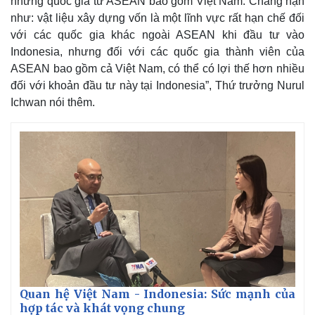
những quốc gia từ ASEAN bao gồm Việt Nam. Chẳng hạn
Giá cà phê
m
như: vật liệu xây dựng vốn là một lĩnh vực rất hạn chế đối
e
với các quốc gia khác ngoài ASEAN khi đầu tư vào
Indonesia, nhưng đối với các quốc gia thành viên của
ASEAN bao gồm cả Việt Nam, có thể có lợi thế hơn nhiều
đối với khoản đầu tư này tại Indonesia”, Thứ trưởng Nurul
Ichwan nói thêm.
Quan hệ Việt Nam - Indonesia: Sức mạnh của
hợp tác và khát vọng chung