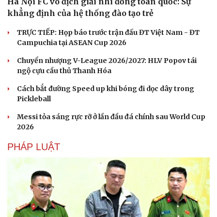
Hà Nội FC vô địch giải nhi đồng toàn quốc: Sự
khẳng định của hệ thống đào tạo trẻ
TRỰC TIẾP: Họp báo trước trận đấu ĐT Việt Nam - ĐT
Campuchia tại ASEAN Cup 2026
Chuyển nhượng V-League 2026/2027: HLV Popov tái
ngộ cựu cầu thủ Thanh Hóa
Cách bắt đường Speed up khi bóng đi dọc dây trong
Pickleball
Messi tỏa sáng rực rỡ ở lần đầu đá chính sau World Cup
2026
PHÁP LUẬT