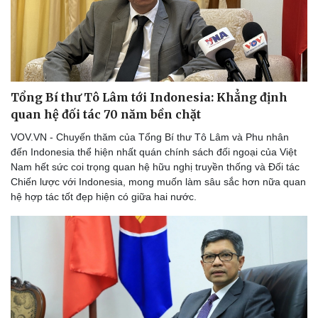
Doanh nghiệp
Công nghệ
Thông tin doanh nghiệp
Sành điệu
Tổng Bí thư Tô Lâm tới Indonesia: Khẳng định
Doanh nghiệp 24h
Tin Công nghệ
quan hệ đối tác 70 năm bền chặt
Doanh nhân
Trải nghiệm
Vì cộng đồng
Chuyển đổi số
VOV.VN - Chuyến thăm của Tổng Bí thư Tô Lâm và Phu nhân
đến Indonesia thể hiện nhất quán chính sách đối ngoại của Việt
Nam hết sức coi trọng quan hệ hữu nghị truyền thống và Đối tác
Chiến lược với Indonesia, mong muốn làm sâu sắc hơn nữa quan
hệ hợp tác tốt đẹp hiện có giữa hai nước.