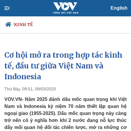
English
KINH TẾ
/
Cơ hội mở ra trong hợp tác kinh
Chính trị
Xã hội
Đảng
Tin 24h
tế, đầu tư giữa Việt Nam và
Tổ chức nhân sự
Dự báo thời tiết
Indonesia
Quốc hội
Giáo dục
Nhận diện sự thật
Dấu ấn VOV
Việc làm
Thứ Bảy, 09:51, 08/03/2025
Biển đảo
VOV.VN- Năm 2025 đánh dấu mốc quan trọng khi Việt
Nam và Indonesia kỷ niệm 70 năm thiết lập quan hệ
ngoại giao (1955-2025). Dấu mốc quan trọng này càng
trở nên có ý nghĩa hơn khi 2 nước đang nỗ lực thúc
đẩy mối quan hệ đối tác chiến lược, mở ra những cơ