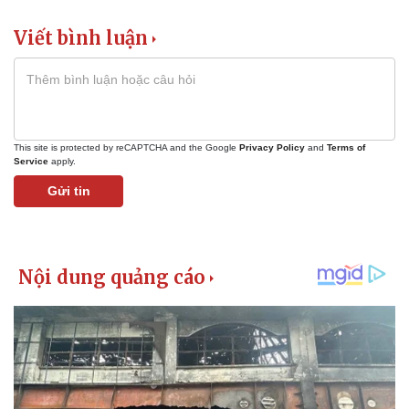
Vụ án
Vũ khí
Tin nóng
Việt Nam
Viết bình luận
Tư vấn luật
Phân tích
This site is protected by reCAPTCHA and the Google
Privacy Policy
and
Terms of
Service
apply.
Gửi tin