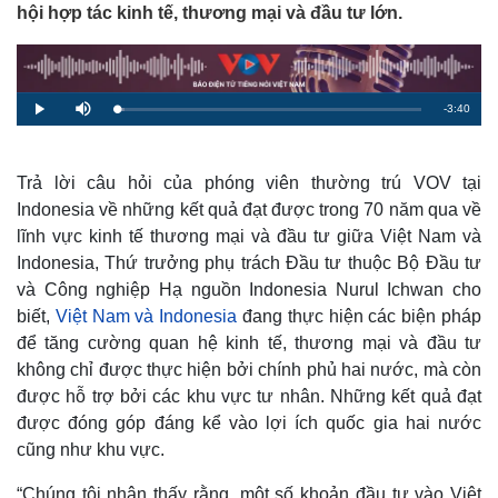
hội hợp tác kinh tế, thương mại và đầu tư lớn.
R
-
3:40
L
P
M
o
l
u
a
a
t
e
d
y
e
e
d
m
:
Trả lời câu hỏi của phóng viên thường trú VOV tại
2
.
Indonesia về những kết quả đạt được trong 70 năm qua về
a
4
8
lĩnh vực kinh tế thương mại và đầu tư giữa Việt Nam và
%
i
Indonesia, Thứ trưởng phụ trách Đầu tư thuộc Bộ Đầu tư
n
và Công nghiệp Hạ nguồn Indonesia Nurul Ichwan cho
i
biết,
Việt Nam và Indonesia
đang thực hiện các biện pháp
để tăng cường quan hệ kinh tế, thương mại và đầu tư
n
không chỉ được thực hiện bởi chính phủ hai nước, mà còn
g
được hỗ trợ bởi các khu vực tư nhân. Những kết quả đạt
T
được đóng góp đáng kể vào lợi ích quốc gia hai nước
i
cũng như khu vực.
m
“Chúng tôi nhận thấy rằng, một số khoản đầu tư vào Việt