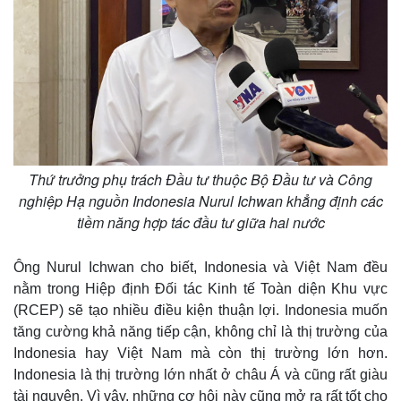
Thứ trưởng phụ trách Đầu tư thuộc Bộ Đầu tư và Công
nghiệp Hạ nguồn Indonesia Nurul Ichwan khẳng định các
tiềm năng hợp tác đầu tư giữa hai nước
Thế giới
Multimedia
Ông Nurul Ichwan cho biết, Indonesia và Việt Nam đều
Quan sát
Video
nằm trong Hiệp định Đối tác Kinh tế Toàn diện Khu vực
Cuộc sống đó đây
Ảnh
(RCEP) sẽ tạo nhiều điều kiện thuận lợi. Indonesia muốn
Hồ sơ
E-Magazine
tăng cường khả năng tiếp cận, không chỉ là thị trường của
Infographic
Indonesia hay Việt Nam mà còn thị trường lớn hơn.
Indonesia là thị trường lớn nhất ở châu Á và cũng rất giàu
tài nguyên. Vì vậy, những cơ hội này cũng mở ra rất tốt cho