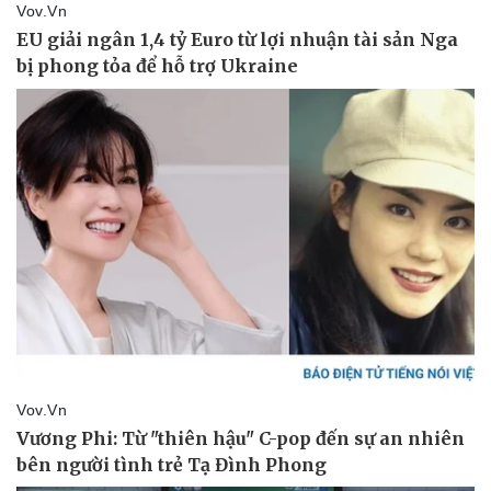
Thể thao
Ô tô - Xe máy
Bóng đá
Ô tô
Lịch thi đấu bóng đá
Xe máy
Thế giới thể thao
Tư vấn
eSports
Hậu trường