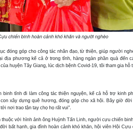
 Cựu chiến binh hoàn cảnh khó khăn và người nghèo
tục đóng góp cho công tác nhân đạo, từ thiện, giúp người ngh
tại địa phương kể cả ở trong tỉnh, hàng ngàn phần quà đến c
ủa huyện Tây Giang, lúc dịch bệnh Covid-19, tôi tham gia hỗ 
 binh tỉnh đi làm công tác thiện nguyện, kể cả hỗ trợ kinh p
 con xây dựng quê hương, đóng góp cho xã hội. Bây giờ đời
 nơi trao tận tay chọ họ rất vui”.
thuộc với hình ảnh ông Huỳnh Tấn Linh, người cựu chiến binh
ời bất hạnh, gia đình hoàn cảnh khó khăn, hội viên Hội Cựu 