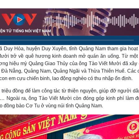
Lịch thi đấu bóng đá
Xe máy
Thế giới thể thao
Tư vấn
eSports
V
Hậu trường
Văn hóa
Giải trí
D
Sân khấu - Điện ảnh
Nghệ sĩ
xã Duy Hòa, huyện Duy Xuyên, tỉnh Quảng Nam tham gia hoạt
Văn học
Thời trang
Âm nhạc
Sao Việt
c
Mười trở về quê hương kinh doanh mở quán ăn uống. Từ một
Di sản
ương hiệu mỳ Quảng Giao Thủy của ông Tào Viết Mười đã xây
như Đà Nẵng, Quảng Nam, Quảng Ngãi và Thừa Thiên Huế. Các 
 con em cựu chiến binh, lao động nghèo có thu nhập ổn định.
 triệu đồng để làm công tác từ thiện nguyện, giúp đỡ người dâ
ch… Ngoài ra, ông Tào Viết Mười còn đóng góp kinh phí làm 
 cho đồng bào Cơ Tu ở vùng núi tỉnh Quảng Nam.