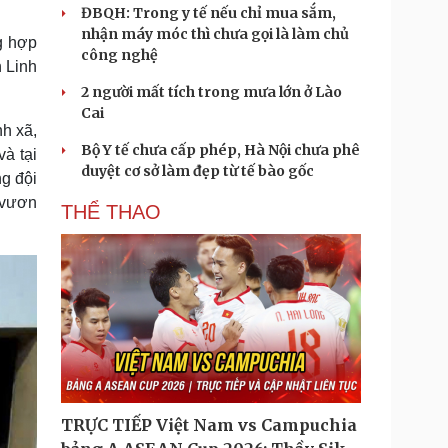
ĐBQH: Trong y tế nếu chỉ mua sắm,
nhận máy móc thì chưa gọi là làm chủ
g hợp
công nghệ
n Linh
2 người mất tích trong mưa lớn ở Lào
Cai
nh xã,
Bộ Y tế chưa cấp phép, Hà Nội chưa phê
à tại
duyệt cơ sở làm đẹp từ tế bào gốc
ng đội
m vươn
THỂ THAO
TRỰC TIẾP Việt Nam vs Campuchia