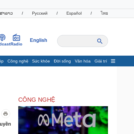
ສາລາວ
/
Русский
/
Español
/
ไทย
English
dcast
Radio
ệp
Công nghệ
Sức khỏe
Đời sống
Văn hóa
Giải trí
inh tế
Thị trường
ất động sản
Giá vàng
hởi nghiệp
Tiêu dùng
Tỷ giá
CÔNG NGHỆ
Chứng khoán
Giá cà phê
oanh nghiệp
Công nghệ
ruyền
hông tin doanh nghiệp
Sành điệu