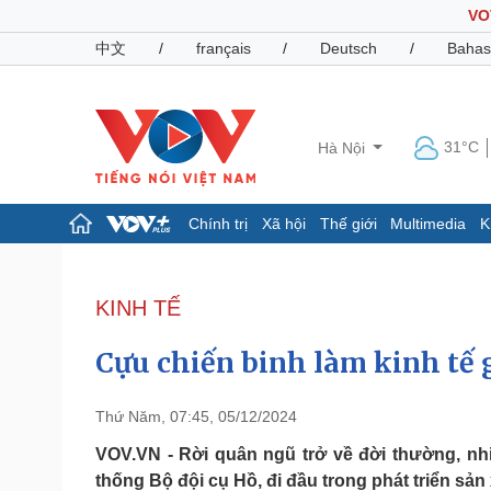
VO
中文
/
français
/
Deutsch
/
Bahas
31°C
Hà Nội
Chính trị
Xã hội
Thế giới
Multimedia
K
Chính trị
Xã hội
Đảng
Tin 24h
KINH TẾ
Tổ chức nhân sự
Dự báo thời tiết
Quốc hội
Giáo dục
Cựu chiến binh làm kinh tế g
Nhận diện sự thật
Dấu ấn VOV
Việc làm
Biển đảo
Thứ Năm, 07:45, 05/12/2024
Pháp luật
Quân sự - Quốc phòng
VOV.VN - Rời quân ngũ trở về đời thường, nh
thống Bộ đội cụ Hồ, đi đầu trong phát triển sản
Vụ án
Vũ khí