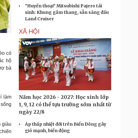
"Huyền thoại" Mitsubishi Pajero tái
sinh: Khung gầm thang, sẵn sàng đấu
Land Cruiser
XÃ HỘI
èo có
ác hộ
trợ bà
Năm học 2026 - 2027: Học sinh lớp
hí làm
1, 9, 12 có thể tựu trường sớm nhất từ
 sống
ngày 22/8
 giàu
Áp thấp nhiệt đới trên Biển Đông gây
gió mạnh, biển động
chiến