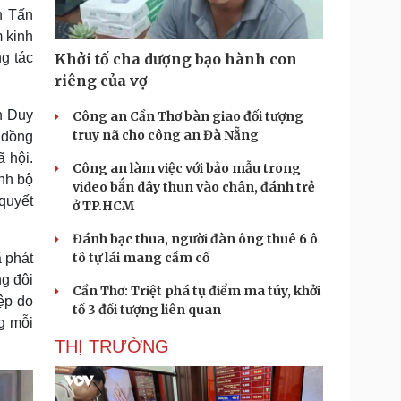
h Tấn
 kinh
ng tác
Khởi tố cha dượng bạo hành con
riêng của vợ
n Duy
Công an Cần Thơ bàn giao đối tượng
truy nã cho công an Đà Nẵng
c đồng
ã hội.
Công an làm việc với bảo mẫu trong
anh bộ
video bắn dây thun vào chân, đánh trẻ
 quyết
ở TP.HCM
Đánh bạc thua, người đàn ông thuê 6 ô
tô tự lái mang cầm cố
 phát
ng đội
Cần Thơ: Triệt phá tụ điểm ma túy, khởi
ệp do
tố 3 đối tượng liên quan
ng mỗi
THỊ TRƯỜNG