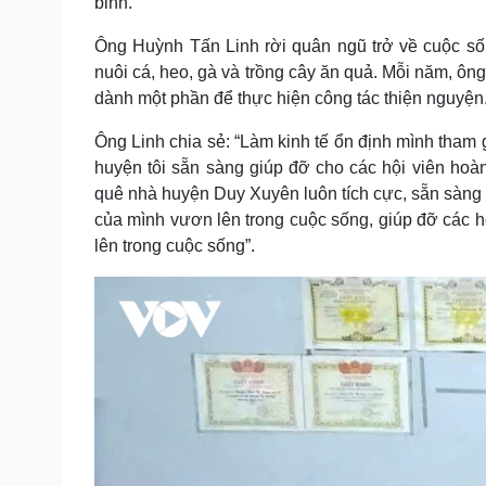
binh.
Ông Huỳnh Tấn Linh rời quân ngũ trở về cuộc sốn
nuôi cá, heo, gà và trồng cây ăn quả. Mỗi năm, ông
dành một phần để thực hiện công tác thiện nguyện
Ông Linh chia sẻ: “Làm kinh tế ổn định mình tham g
huyện tôi sẵn sàng giúp đỡ cho các hội viên ho
quê nhà huyện Duy Xuyên luôn tích cực, sẵn sàng c
của mình vươn lên trong cuộc sống, giúp đỡ các hộ
lên trong cuộc sống”.