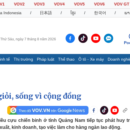
V1
VOV2
VOV3
VOV4
VOV5
VOV6
VOV GT
a Indonesia
/
日本語
/
ខ្មែរ
/
한국어
/
ພາ
Thứ Sáu, ngày 7 tháng 8 năm 2026
Po
inh tế
Thị trường
Pháp luật
Thể thao
Ô tô - Xe máy
Doanh nghi
Thế giới
Multimedia
K
Quan sát
Video
B
Cuộc sống đó đây
Ảnh
K
Hồ sơ
E-Magazine
iỏi, sống vì cộng đồng
Infographic
Thể thao
Ô tô - Xe máy
D
iều cựu chiến binh ở tỉnh Quảng Nam tiếp tục phát huy t
 xuất, kinh doanh, tạo việc làm cho hàng ngàn lao động.
Bóng đá
Ô tô
T