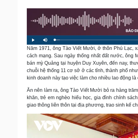
Tin nóng
Việt Nam
Tư vấn luật
Phân tích
Sức khỏe
Đời sống
Dinh dưỡng - món ngon
Nhà đẹp
L
P
M
o
l
u
a
Năm 1971, ông Tào Viết Mười, ở thôn Phú Lạc, 
Cây thuốc
Blog
a
t
d
y
e
e
Sản phụ khoa
Tình yêu - Gia đình
cách mạng. Sau ngày thống nhất đất nước, ông 
d
:
Nhi khoa
bán mỳ Quảng tại huyện Duy Xuyên, đến nay, th
2
.
Nam khoa
4
chuỗi hệ thống 11 cơ sở ở các tỉnh, thành phố 
2
Làm đẹp - giảm cân
%
kinh doanh này tạo việc làm cho nhiều lao động là
Phòng mạch online
Ăn sạch sống khỏe
Ăn nên làm ra, ông Tào Viết Mười bỏ ra hàng trăm
khăn, trẻ em nghèo hiếu học, gia đình chính sá
Cải chính
giao thông liên thôn tại địa phương, trao sinh kế