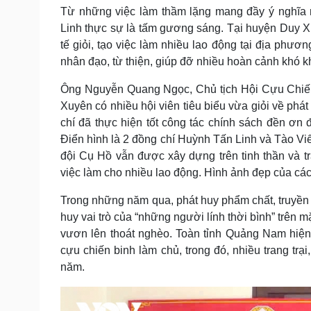
Từ những việc làm thầm lặng mang đầy ý nghĩa 
Linh thực sự là tấm gương sáng. Tại huyện Duy X
tế giỏi, tạo việc làm nhiều lao động tại địa phươn
nhân đạo, từ thiện, giúp đỡ nhiều hoàn cảnh khó k
Ông Nguyễn Quang Ngọc, Chủ tịch Hội Cựu Chiến
Xuyên có nhiều hội viên tiêu biểu vừa giỏi về phát 
chí đã thực hiện tốt công tác chính sách đền ơn đ
Điển hình là 2 đồng chí Huỳnh Tấn Linh và Tào Viế
đội Cụ Hồ vẫn được xây dựng trên tinh thần và trá
việc làm cho nhiều lao động. Hình ảnh đẹp của các 
Trong những năm qua, phát huy phẩm chất, truyền 
huy vai trò của “những người lính thời bình” trên m
vươn lên thoát nghèo. Toàn tỉnh Quảng Nam hiện
cựu chiến binh làm chủ, trong đó, nhiều trang trạ
năm.