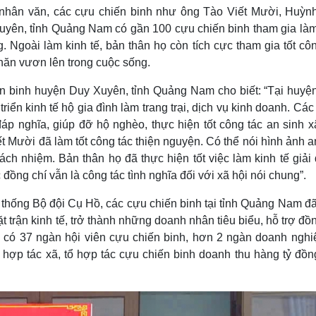
nhân văn, các cựu chiến binh như ông Tào Viết Mười, Huỳn
uyên, tỉnh Quảng Nam có gần 100 cựu chiến binh tham gia làm
g. Ngoài làm kinh tế, bản thân họ còn tích cực tham gia tốt cô
hăn vươn lên trong cuộc sống.
 binh huyện Duy Xuyên, tỉnh Quảng Nam cho biết: “Tại huyệ
triển kinh tế hộ gia đình làm trang trại, dịch vụ kinh doanh. Cá
áp nghĩa, giúp đỡ hộ nghèo, thực hiện tốt công tác an sinh x
t Mười đã làm tốt công tác thiện nguyện. Có thể nói hình ảnh 
ch nhiệm. Bản thân họ đã thực hiện tốt việc làm kinh tế giải
đồng chí vẫn là công tác tình nghĩa đối với xã hội nói chung”.
thống Bộ đội Cụ Hồ, các cựu chiến binh tại tỉnh Quảng Nam đã
ặt trận kinh tế, trở thành những doanh nhân tiêu biểu, hỗ trợ đồ
 có 37 ngàn hội viên cựu chiến binh, hơn 2 ngàn doanh nghi
i, hợp tác xã, tổ hợp tác cựu chiến binh doanh thu hàng tỷ đồ