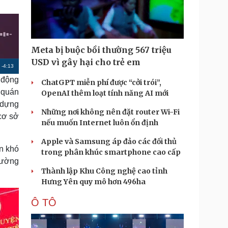
Doanh nghiệp 24h
Tin Công nghệ
Doanh nhân
Trải nghiệm
ì cộng đồng
Chuyển đổi số
Meta bị buộc bồi thường 567 triệu
u lịch
Podcast
USD vì gây hại cho trẻ em
R
-
4:13
Tư vấn
Câu chuyện thời sự
 động
Săn Tour
Đọc truyện đêm khuya
ChatGPT miễn phí được “cởi trói”,
e
heck-in
Cửa sổ tình yêu
 quán
OpenAI thêm loạt tính năng AI mới
m
Kể chuyện cho bé
 dựng
Những nơi không nên đặt router Wi-Fi
Hạt giống tâm hồn
a
cơ sở
nếu muốn Internet luôn ổn định
i
Apple và Samsung áp đảo các đối thủ
n
n khó
trong phân khúc smartphone cao cấp
i
đường
Thành lập Khu Công nghệ cao tỉnh
n
Hưng Yên quy mô hơn 496ha
g
Ô TÔ
T
i