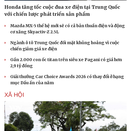
Honda tăng tốc cuộc đua xe điện tại Trung Quốc
với chiến lược phát triển sản phẩm
Mazda MX-5 thế hệ mới sẽ có cả bản thuần điện và động
cơ xăng Skyactiv-Z 2.5L
Ngành ô tô Trung Quốc đối mặt khủng hoảng vì cuộc
chiến giảm giá xe điện
Gần 2.000 con ốc titan trên siêu xe Pagani có giá hơn
Doanh nghiệp
Công nghệ
2,9 tỷ đồng
Thông tin doanh nghiệp
Sành điệu
Giải thưởng Car Choice Awards 2026 có thay đổi ở hạng
Doanh nghiệp 24h
Tin Công nghệ
mục Dấu ấn của năm
Doanh nhân
Trải nghiệm
Vì cộng đồng
Chuyển đổi số
XÃ HỘI