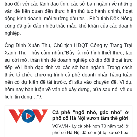
trao đổi với các lãnh đạo tỉnh, các sở ban ngành về những
vấn đề liên quan đến thực hiện thủ tục hành chính, hoạt
động kinh doanh, môi trường đầu tư... Phía tỉnh Đắk Nông
cũng đã giải đáp nhiều thắc mắc, khó khăn của các doanh
nghiệp.
Ông Đinh Xuân Thu, Chủ tịch HĐQT Công ty Trang Trại
Xanh Thu Thủy cảm nhận:
“
Đây là mô hình thiết thực, tạo
sự cởi mở, thân tình để doanh nghiệp có dịp đối thoại trực
tiếp với lãnh đạo tỉnh và các sở ban ngành. Trong cách
thức tổ chức chương trình cà phê doanh nhân hàng tuần
nên có dự kiến đề tài trước, đi sâu vào chuyên đề. Ví dụ,
hôm nay bàn luận về vấn đề xây dựng, bữa sau nói về du
lịch, tín dụng…”./.
Cà phê “ngõ nhỏ, gác nhỏ” ở
phố cổ Hà Nội vươn tầm thế giới
VOV.VN - Ly cà phê hơn 70 năm tuổi ở
phố cổ Hà Nội đã có mặt tại xứ sở hoa