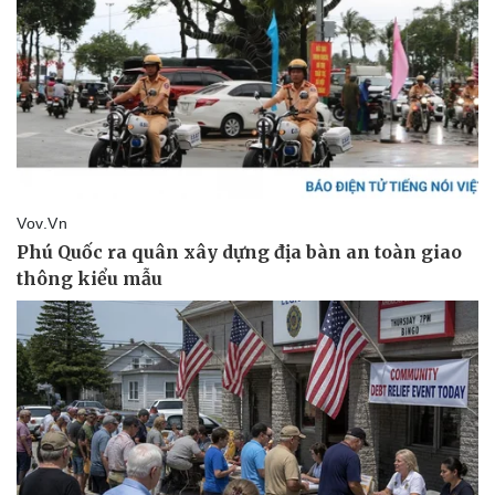
Kinh tế
Thị trường
Bất động sản
Giá vàng
Khởi nghiệp
Tiêu dùng
Tỷ giá
Chứng khoán
Giá cà phê