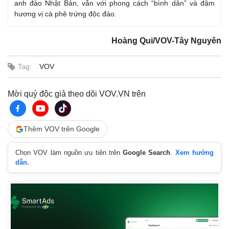
anh đào Nhật Bản, vẫn với phong cách “bình dân” và đậm
hương vị cà phê trứng độc đáo.
Hoàng Qui/VOV-Tây Nguyên
Tag:
VOV
Mời quý độc giả theo dõi VOV.VN trên
Thế giới
Multimedia
Quan sát
Video
Thêm VOV trên Google
Cuộc sống đó đây
Ảnh
Hồ sơ
E-Magazine
Chọn VOV làm nguồn ưu tiên trên
Google Search
.
Xem hướng
Infographic
dẫn.