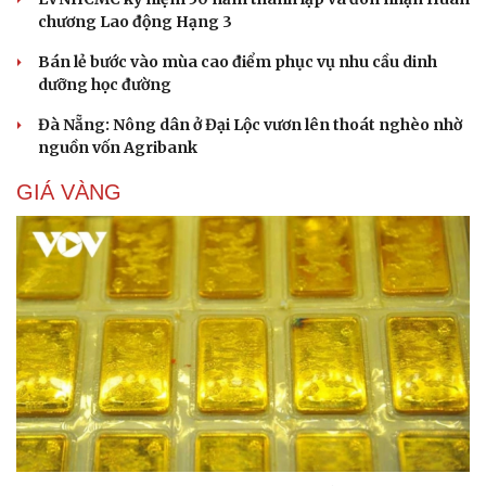
chương Lao động Hạng 3
Bán lẻ bước vào mùa cao điểm phục vụ nhu cầu dinh
dưỡng học đường
Đà Nẵng: Nông dân ở Đại Lộc vươn lên thoát nghèo nhờ
nguồn vốn Agribank
GIÁ VÀNG
Du lịch
Podcast
Tư vấn
Câu chuyện thời sự
Săn Tour
Đọc truyện đêm khuya
check-in
Cửa sổ tình yêu
Kể chuyện cho bé
Hạt giống tâm hồn