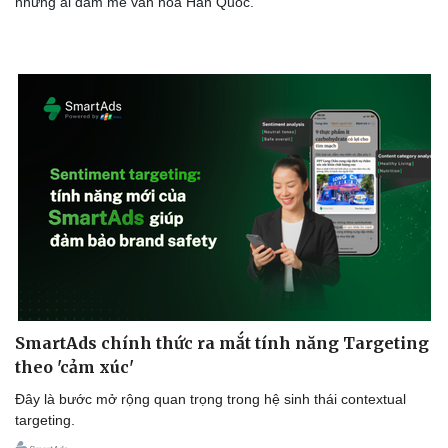
những ai đam mê văn hóa Hàn Quốc.
Thể thao
Ô tô - Xe máy
Bóng đá
Ô tô
Lịch thi đấu bóng đá
Xe máy
Thế giới thể thao
Tư vấn
eSports
Hậu trường
SmartAds chính thức ra mắt tính năng Targeting
theo 'cảm xúc'
Đây là bước mở rộng quan trọng trong hệ sinh thái contextual
targeting.