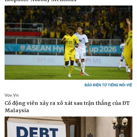
Pháp luật
Quân sự - Quốc phòng
Vụ án
Vũ khí
Tin nóng
Việt Nam
Tư vấn luật
Phân tích