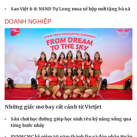
Sao Việt 8-8: NSND Tự Long mua xế hộp mới tặng bà xã
DOANH NGHIỆP
Những giấc mơ bay cất cánh từ Vietjet
Sân chơi học đường giúp học sinh rèn kỹ năng sống qua
từng bước nhảy
EVNHCMC kỷ niệm 50 năm thành lập và đón nhận Huân