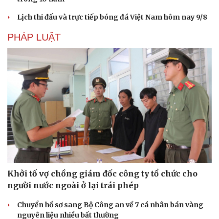
Lịch thi đấu và trực tiếp bóng đá Việt Nam hôm nay 9/8
PHÁP LUẬT
Sức khỏe
Đời sống
Dinh dưỡng - món ngon
Nhà đẹp
Cây thuốc
Blog
Sản phụ khoa
Tình yêu - Gia đình
Nhi khoa
Nam khoa
Làm đẹp - giảm cân
Khởi tố vợ chồng giám đốc công ty tổ chức cho
Phòng mạch online
người nước ngoài ở lại trái phép
Ăn sạch sống khỏe
Chuyển hồ sơ sang Bộ Công an về 7 cá nhân bán vàng
nguyên liệu nhiều bất thường