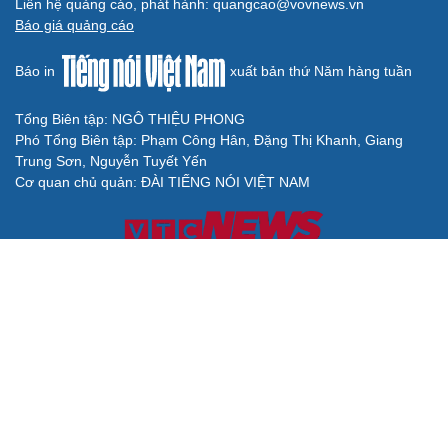
Liên hệ quảng cáo, phát hành: quangcao@vovnews.vn
Báo giá quảng cáo
Báo in
xuất bản thứ Năm hàng tuần
Tổng Biên tập: NGÔ THIỆU PHONG
Phó Tổng Biên tập: Phạm Công Hân, Đặng Thị Khanh, Giang
Trung Sơn, Nguyễn Tuyết Yến
Cơ quan chủ quản: ĐÀI TIẾNG NÓI VIỆT NAM
Không được sao chép lại bất kỳ thông tin nào từ website này khi
chưa có sự đồng ý bằng văn bản của Báo Điện tử Tiếng nói Việt
Nam
Giấy phép số 27/GP-BVHTTDL của Bộ Văn hóa, Thể thao và Du
lịch cấp ngày 25/04/2025