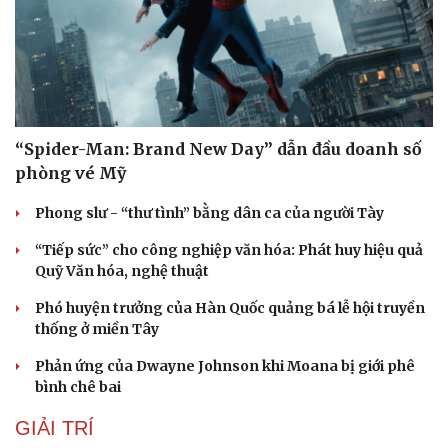
“Spider-Man: Brand New Day” dẫn đầu doanh số
phòng vé Mỹ
Phong slư - “thư tình” bằng dân ca của người Tày
“Tiếp sức” cho công nghiệp văn hóa: Phát huy hiệu quả
Quỹ Văn hóa, nghệ thuật
Văn hóa
Giải trí
Phó huyện trưởng của Hàn Quốc quảng bá lễ hội truyền
Sân khấu - Điện ảnh
Nghệ sĩ
thống ở miền Tây
Văn học
Thời trang
Âm nhạc
Sao Việt
Phản ứng của Dwayne Johnson khi Moana bị giới phê
Di sản
bình chê bai
GIẢI TRÍ