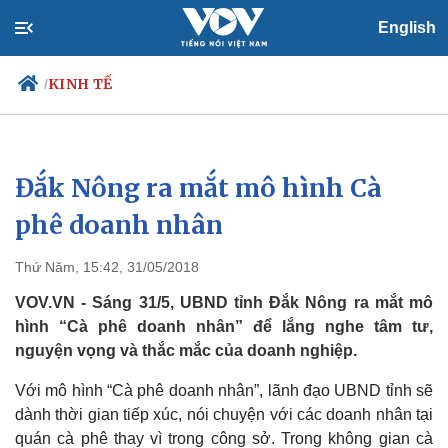
English
KINH TẾ
/
Đắk Nông ra mắt mô hình Cà
Chính trị
Xã hội
Đảng
Tin 24h
phê doanh nhân
Tổ chức nhân sự
Dự báo thời tiết
Quốc hội
Giáo dục
Thứ Năm, 15:42, 31/05/2018
Nhận diện sự thật
Dấu ấn VOV
Việc làm
VOV.VN - Sáng 31/5, UBND tỉnh Đắk Nông ra mắt mô
Biển đảo
hình “Cà phê doanh nhân” để lắng nghe tâm tư,
nguyện vọng và thắc mắc của doanh nghiệp.
Với mô hình “Cà phê doanh nhân”, lãnh đạo UBND tỉnh sẽ
dành thời gian tiếp xúc, nói chuyện với các doanh nhân tại
quán cà phê thay vì trong công sở. Trong không gian cà