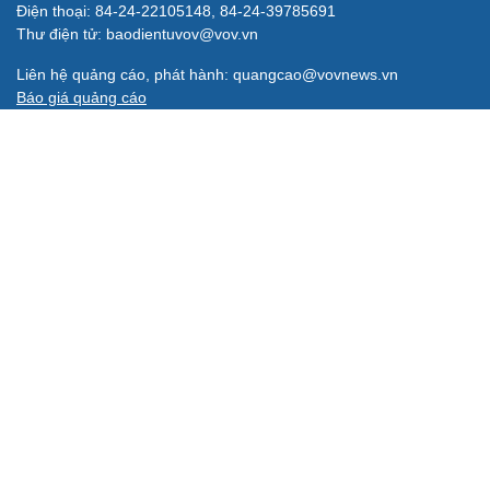
Điện thoại: 84-24-22105148, 84-24-39785691
Thư điện tử: baodientuvov@vov.vn
Liên hệ quảng cáo, phát hành: quangcao@vovnews.vn
Báo giá quảng cáo
Báo in
xuất bản thứ Năm hàng tuần
Tổng Biên tập: NGÔ THIỆU PHONG
Phó Tổng Biên tập: Phạm Công Hân, Đặng Thị Khanh, Giang
Trung Sơn, Nguyễn Tuyết Yến
Cơ quan chủ quản: ĐÀI TIẾNG NÓI VIỆT NAM
Không được sao chép lại bất kỳ thông tin nào từ website này khi
chưa có sự đồng ý bằng văn bản của Báo Điện tử Tiếng nói Việt