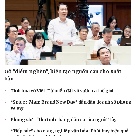
Văn hóa
Giải trí
Sân khấu - Điện ảnh
Nghệ sĩ
Gỡ "điểm nghẽn", kiến tạo nguồn cầu cho xuất
Văn học
Thời trang
Âm nhạc
Sao Việt
bản
Di sản
Tinh hoa võ Việt: Từ miền đất võ vươn ra thế giới
“Spider-Man: Brand New Day” dẫn đầu doanh số phòng
vé Mỹ
Phong slư - “thư tình” bằng dân ca của người Tày
“Tiếp sức” cho công nghiệp văn hóa: Phát huy hiệu quả