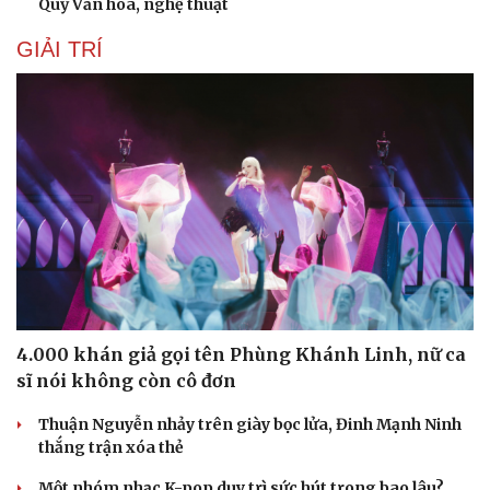
Quỹ Văn hóa, nghệ thuật
GIẢI TRÍ
4.000 khán giả gọi tên Phùng Khánh Linh, nữ ca
sĩ nói không còn cô đơn
Thuận Nguyễn nhảy trên giày bọc lửa, Đinh Mạnh Ninh
thắng trận xóa thẻ
Một nhóm nhạc K-pop duy trì sức hút trong bao lâu?