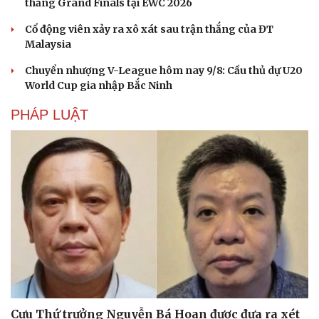
thẳng Grand Finals tại EWC 2026
Cổ động viên xảy ra xô xát sau trận thắng của ĐT
Malaysia
Chuyển nhượng V-League hôm nay 9/8: Cầu thủ dự U20
World Cup gia nhập Bắc Ninh
Sức khỏe
Đời sống
Dinh dưỡng - món ngon
Nhà đẹp
PHÁP LUẬT
Cây thuốc
Blog
Sản phụ khoa
Tình yêu - Gia đình
Nhi khoa
Nam khoa
Làm đẹp - giảm cân
Phòng mạch online
Ăn sạch sống khỏe
Cựu Thứ trưởng Nguyễn Bá Hoan được đưa ra xét