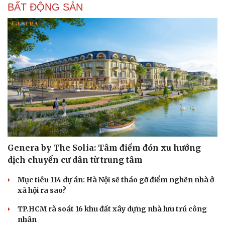
BẤT ĐỘNG SẢN
Cải chính
Genera by The Solia: Tâm điểm đón xu hướng
dịch chuyển cư dân từ trung tâm
Mục tiêu 114 dự án: Hà Nội sẽ tháo gỡ điểm nghẽn nhà ở
xã hội ra sao?
TP.HCM rà soát 16 khu đất xây dựng nhà lưu trú công
nhân