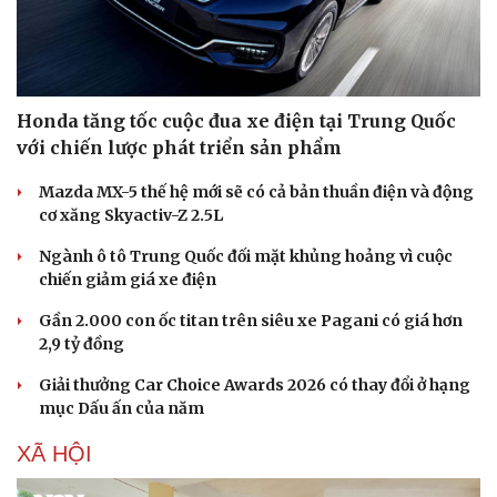
Honda tăng tốc cuộc đua xe điện tại Trung Quốc
với chiến lược phát triển sản phẩm
Doanh nghiệp
Công nghệ
Thông tin doanh nghiệp
Sành điệu
Mazda MX-5 thế hệ mới sẽ có cả bản thuần điện và động
Doanh nghiệp 24h
Tin Công nghệ
cơ xăng Skyactiv-Z 2.5L
Doanh nhân
Trải nghiệm
Ngành ô tô Trung Quốc đối mặt khủng hoảng vì cuộc
Vì cộng đồng
Chuyển đổi số
chiến giảm giá xe điện
Gần 2.000 con ốc titan trên siêu xe Pagani có giá hơn
2,9 tỷ đồng
Giải thưởng Car Choice Awards 2026 có thay đổi ở hạng
mục Dấu ấn của năm
XÃ HỘI