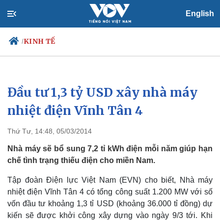
English
KINH TẾ
/
Đầu tư 1,3 tỷ USD xây nhà máy
Chính trị
Xã hội
Đảng
Tin 24h
nhiệt điện Vĩnh Tân 4
Tổ chức nhân sự
Dự báo thời tiết
Quốc hội
Giáo dục
Thứ Tư, 14:48, 05/03/2014
Nhận diện sự thật
Dấu ấn VOV
Việc làm
Nhà máy sẽ bổ sung 7,2 tỉ kWh điện mỗi năm giúp hạn
Biển đảo
chế tình trạng thiếu điện cho miền Nam.
Tập đoàn Điện lực Việt Nam (EVN) cho biết, Nhà máy
nhiệt điện Vĩnh Tân 4 có tổng công suất 1.200 MW với số
vốn đầu tư khoảng 1,3 tỉ USD (khoảng 36.000 tỉ đồng) dự
kiến sẽ được khởi công xây dựng vào ngày 9/3 tới. Khi