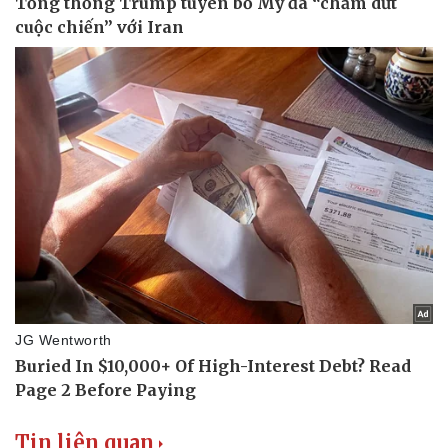
Pháp luật
Quân sự - Quốc phòng
Vụ án
Vũ khí
Tin nóng
Việt Nam
Tư vấn luật
Phân tích
Tin liên quan