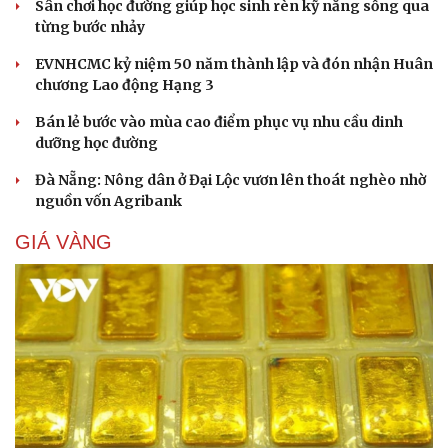
Sân chơi học đường giúp học sinh rèn kỹ năng sống qua
từng bước nhảy
EVNHCMC kỷ niệm 50 năm thành lập và đón nhận Huân
chương Lao động Hạng 3
Bán lẻ bước vào mùa cao điểm phục vụ nhu cầu dinh
dưỡng học đường
Du lịch
Podcast
Đà Nẵng: Nông dân ở Đại Lộc vươn lên thoát nghèo nhờ
Tư vấn
Câu chuyện thời sự
nguồn vốn Agribank
Săn Tour
Đọc truyện đêm khuya
check-in
Cửa sổ tình yêu
GIÁ VÀNG
Kể chuyện cho bé
Hạt giống tâm hồn