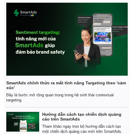
Thế giới
Multimedia
Quan sát
Video
Cuộc sống đó đây
Ảnh
SmartAds chính thức ra mắt tính năng Targeting theo 'cảm
Hồ sơ
E-Magazine
xúc'
Infographic
Đây là bước mở rộng quan trọng trong hệ sinh thái contextual
targeting.
Hướng dẫn cách tạo chiến dịch quảng
cáo trên SmartAds
Tham khảo ngay trọn bộ hướng dẫn cách tạo
một chiến dịch quảng cáo mới trên SmartAds.