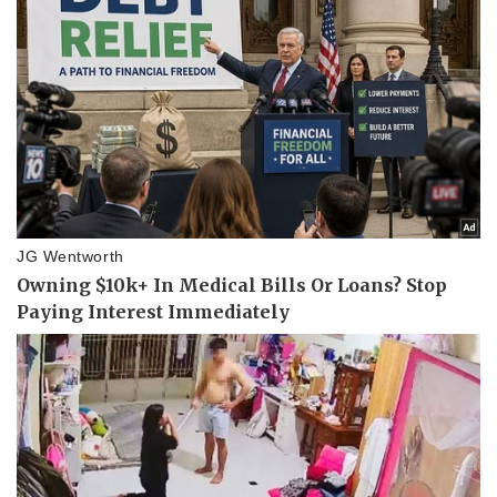
Kinh tế
Thị trường
Bất động sản
Giá vàng
Khởi nghiệp
Tiêu dùng
Tỷ giá
Chứng khoán
Giá cà phê