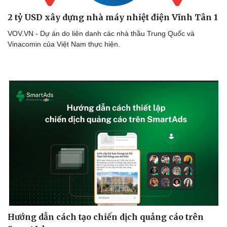
2 tỷ USD xây dựng nhà máy nhiệt điện Vĩnh Tân 1
VOV.VN - Dự án do liên danh các nhà thầu Trung Quốc và
Vinacomin của Việt Nam thực hiện.
Thể thao
Ô tô - Xe máy
Bóng đá
Ô tô
Lịch thi đấu bóng đá
Xe máy
Thế giới thể thao
Tư vấn
eSports
Hậu trường
Hướng dẫn cách tạo chiến dịch quảng cáo trên