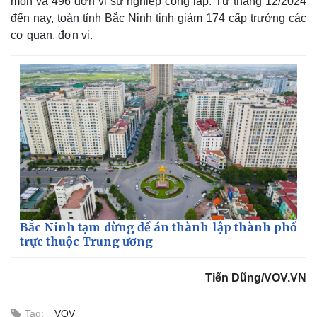
môn và 496 đơn vị sự nghiệp công lập. Từ tháng 12/2024
đến nay, toàn tỉnh Bắc Ninh tinh giảm 174 cấp trưởng các
cơ quan, đơn vị.
Bắc Ninh tạm dừng đề án thành lập thành phố
trực thuộc Trung ương
Tiến Dũng/VOV.VN
Tag:
VOV