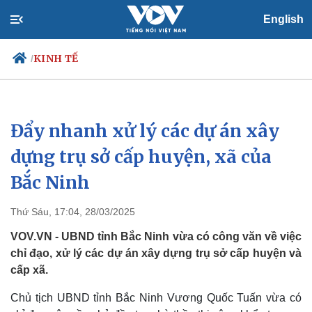
English
KINH TẾ
/
Đẩy nhanh xử lý các dự án xây
Chính trị
Xã hội
Đảng
Tin 24h
dựng trụ sở cấp huyện, xã của
Tổ chức nhân sự
Dự báo thời tiết
Bắc Ninh
Quốc hội
Giáo dục
Nhận diện sự thật
Dấu ấn VOV
Việc làm
Thứ Sáu, 17:04, 28/03/2025
Biển đảo
VOV.VN - UBND tỉnh Bắc Ninh vừa có công văn về việc
chỉ đạo, xử lý các dự án xây dựng trụ sở cấp huyện và
cấp xã.
Chủ tịch UBND tỉnh Bắc Ninh Vương Quốc Tuấn vừa có