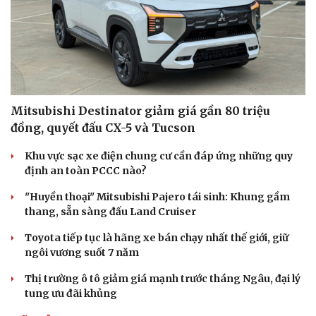
Mitsubishi Destinator giảm giá gần 80 triệu
đồng, quyết đấu CX-5 và Tucson
Khu vực sạc xe điện chung cư cần đáp ứng những quy
định an toàn PCCC nào?
"Huyền thoại" Mitsubishi Pajero tái sinh: Khung gầm
thang, sẵn sàng đấu Land Cruiser
Sức khỏe
Đời sống
Toyota tiếp tục là hãng xe bán chạy nhất thế giới, giữ
Dinh dưỡng - món ngon
Nhà đẹp
ngôi vương suốt 7 năm
Cây thuốc
Blog
Sản phụ khoa
Tình yêu - Gia đình
Thị trường ô tô giảm giá mạnh trước tháng Ngâu, đại lý
Nhi khoa
tung ưu đãi khủng
Nam khoa