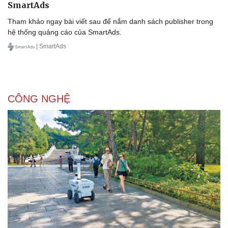
Doanh nhân
Trải nghiệm
SmartAds
Vì cộng đồng
Chuyển đổi số
Tham khảo ngay bài viết sau để nắm danh sách publisher trong
hệ thống quảng cáo của SmartAds.
| SmartAds
CÔNG NGHỆ