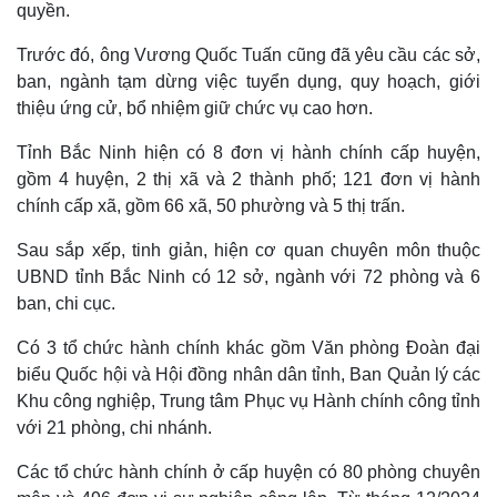
quyền.
Trước đó, ông Vương Quốc Tuấn cũng đã yêu cầu các sở,
ban, ngành tạm dừng việc tuyển dụng, quy hoạch, giới
thiệu ứng cử, bổ nhiệm giữ chức vụ cao hơn.
Tỉnh Bắc Ninh hiện có 8 đơn vị hành chính cấp huyện,
gồm 4 huyện, 2 thị xã và 2 thành phố; 121 đơn vị hành
Thế giới
Multimedia
chính cấp xã, gồm 66 xã, 50 phường và 5 thị trấn.
Quan sát
Video
Cuộc sống đó đây
Ảnh
Sau sắp xếp, tinh giản, hiện cơ quan chuyên môn thuộc
Hồ sơ
E-Magazine
UBND tỉnh Bắc Ninh có 12 sở, ngành với 72 phòng và 6
Infographic
ban, chi cục.
Có 3 tổ chức hành chính khác gồm Văn phòng Đoàn đại
biểu Quốc hội và Hội đồng nhân dân tỉnh, Ban Quản lý các
Khu công nghiệp, Trung tâm Phục vụ Hành chính công tỉnh
với 21 phòng, chi nhánh.
Các tổ chức hành chính ở cấp huyện có 80 phòng chuyên