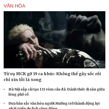
VĂN HÓA
Du lịch
Podcast
Từ vụ MCK gỡ 19 ca khúc: Không thể gây sốc rồi
Tư vấn
Câu chuyện thời sự
Săn Tour
Đọc truyện đêm khuya
chỉ xin lỗi là xong
check-in
Cửa sổ tình yêu
Hà Nội sắp cải tạo 131 vòm cầu đá: Đánh thức di sản giữa
Kể chuyện cho bé
lòng phố cổ
Hạt giống tâm hồn
Đưa bản sắc văn hóa người Mường trở thành động lực
phát triển du lịch cộng đồng