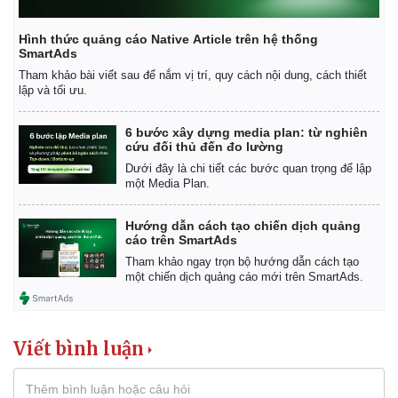
Hình thức quảng cáo Native Article trên hệ thống
SmartAds
Tham khảo bài viết sau để nắm vị trí, quy cách nội dung, cách thiết
lập và tối ưu.
Kinh tế
Thị trường
Bất động sản
Giá vàng
6 bước xây dựng media plan: từ nghiên
Khởi nghiệp
Tiêu dùng
cứu đối thủ đến đo lường
Tỷ giá
Dưới đây là chi tiết các bước quan trọng để lập
Chứng khoán
một Media Plan.
Giá cà phê
Hướng dẫn cách tạo chiến dịch quảng
cáo trên SmartAds
Tham khảo ngay trọn bộ hướng dẫn cách tạo
một chiến dịch quảng cáo mới trên SmartAds.
Viết bình luận