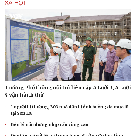
Làm đẹp - giảm cân
XÃ HỘI
Phòng mạch online
Ăn sạch sống khỏe
Trường Phổ thông nội trú liên cấp A Lưới 3, A Lưới
4 vận hành thử
1 người bị thương, 303 nhà dân bị ảnh hưởng do mưa lũ
tại Sơn La
Bền bỉ nối những nhịp cầu vùng cao
Quy tập hài cốt liệt sĩ trong hang đá ở xã Cư Pui, tỉnh