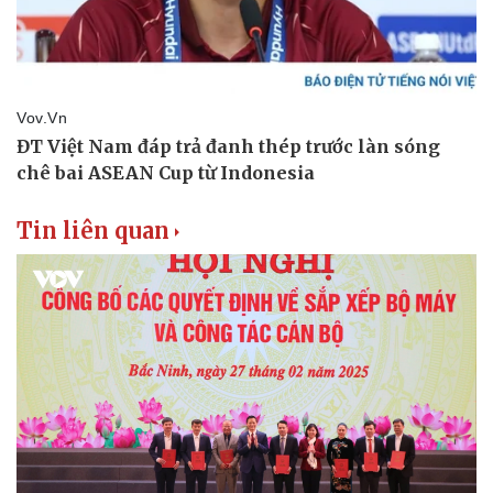
Bóng đá
Ô tô
Lịch thi đấu bóng đá
Xe máy
Thế giới thể thao
Tư vấn
eSports
Hậu trường
Tin liên quan