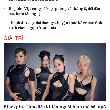
Ba phim Việt cùng “đổ bộ” phòng vé tháng 8, đối đầu
loạt bom tấn ngoại
Thanh âm vượt đại dương: Chuyện chưa kể về bản tình
ca từ chốn ngục tù Côn Đảo
GIẢI TRÍ
Blackpink làm điều khiến người hâm mộ bất ngờ