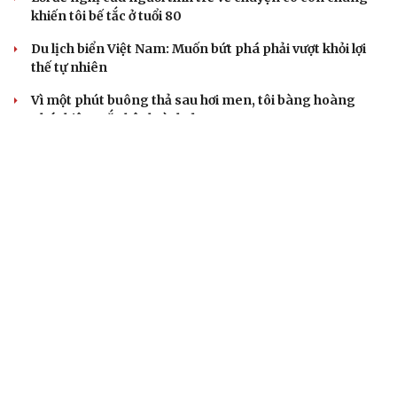
khiến tôi bế tắc ở tuổi 80
Du lịch biển Việt Nam: Muốn bứt phá phải vượt khỏi lợi
thế tự nhiên
Vì một phút buông thả sau hơi men, tôi bàng hoàng
phát hiện mắc bệnh tình dục
Ranh giới mong manh giữa hài hước và phản cảm
BẤT ĐỘNG SẢN