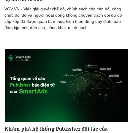
VOV.VN - Việc giải quyết chế độ, chính sách cho cán bộ, công
chức dôi dư và người hoạt động không chuyên trách dôi dư do
sắp xếp đã được quan tâm thực hiện theo đúng quy định, bảo
đảm kịp thời, dân chủ, công khai, minh bạch.
Doanh nghiệp
Công nghệ
Thông tin doanh nghiệp
Sành điệu
Doanh nghiệp 24h
Tin Công nghệ
Khám phá hệ thống Publisher đối tác của