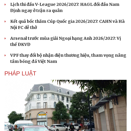
Lịch thi đấu V-League 2026/2027: HAGL đối đầu Nam
Định ngay ở trận ra quân
Kết quả bốc thăm Cúp Quốc gia 2026/2027: CAHN và Hà
Nội FC dễ thở
Arsenal trước mùa giải Ngoại hạng Anh 2026/2027: Vị
thế ĐKVĐ
VPF thay đổi bộ nhận diện thương hiệu, tham vọng nâng
tầm bóng đá Việt Nam
PHÁP LUẬT
Văn hóa
Giải trí
Sân khấu - Điện ảnh
Nghệ sĩ
Văn học
Thời trang
Âm nhạc
Sao Việt
Di sản