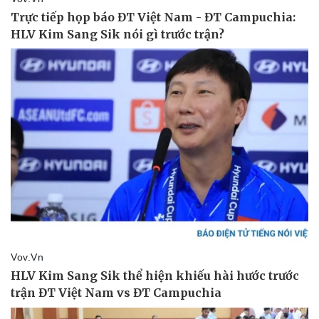
Pháp luật
Quân sự - Quốc phòng
Vụ án
Vũ khí
Tin nóng
Việt Nam
Tư vấn luật
Phân tích