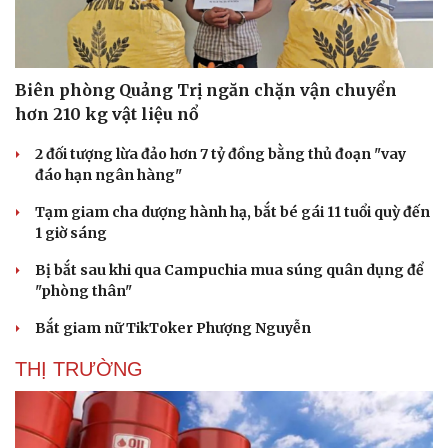
Biên phòng Quảng Trị ngăn chặn vận chuyển
hơn 210 kg vật liệu nổ
2 đối tượng lừa đảo hơn 7 tỷ đồng bằng thủ đoạn "vay
đáo hạn ngân hàng"
Tạm giam cha dượng hành hạ, bắt bé gái 11 tuổi quỳ đến
1 giờ sáng
Bị bắt sau khi qua Campuchia mua súng quân dụng để
"phòng thân"
Bắt giam nữ TikToker Phượng Nguyễn
THỊ TRƯỜNG