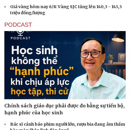
Giá vàng hôm nay 6/8: Vàng SJC tăng lên 140,3 - 143,3
triệu đồng/lượng
Cải chính
PODCAST
Chính sách giáo dục phải được đo bằng sự tiến bộ,
hạnh phúc của học sinh
Bác sĩ cảnh báo phim người lớn, rượu bia đang âm thầm