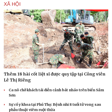
XÃ HỘI
Thêm 18 hài cốt liệt sĩ được quy tập tại Công viên
Lê Thị Riêng
Ca nô chở khách tái diễn cảnh bát nháo trên biển Sầm
Sức khỏe
Đời sống
Sơn
Dinh dưỡng - món ngon
Nhà đẹp
Cây thuốc
Blog
Sự cố y khoa tại Phú Thọ: Bệnh nhi 8 tuổi tử vong sau
Sản phụ khoa
Tình yêu - Gia đình
phẫu thuật viêm ruột thừa