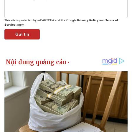
This site is protected by reCAPTCHA and the Google
Privacy Policy
and
Terms of
Service
apply.
Gửi tin
Kinh tế
Thị trường
Bất động sản
Giá vàng
Khởi nghiệp
Tiêu dùng
Tỷ giá
Chứng khoán
Giá cà phê