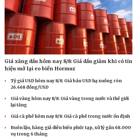
Văn hóa
Giải trí
Sân khấu - Điện ảnh
Nghệ sĩ
Văn học
Thời trang
Âm nhạc
Sao Việt
Di sản
Giá xăng dầu hôm nay 8/8: Giá dầu giảm khi có tín
hiệu mở lại eo biển Hormuz
Tỷ giá USD hôm nay 8/8: Giá bán USD hạ xuống còn
26.468 đồng/USD
Giá vàng hôm nay 8/8: Giá vàng trong nước và thế giới
lại tăng
Giá cà phê hôm nay 8/8: Giá cà phê trong nước ổn định
Buôn lậu, hàng giả diễn biến phức tạp, xử lý gần 68.000
vụ trong 6 tháng