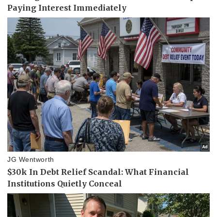
Pháp luật
Quân sự - Quốc phòng
Vụ án
Vũ khí
Tin nóng
Việt Nam
Tư vấn luật
Phân tích