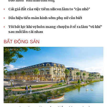
bào mòn "bản lĩnh đàn ông"
Cái giá đắt của việc tiêm silicon làm to "cậu nhỏ"
Dấu hiệu tiền mãn kinh sớm phụ nữ cần biết
Tôi bất lực khi vợ luôn mang chuyện ở rể ra làm "vũ khí"
sau mỗi lần cãi nhau
BẤT ĐỘNG SẢN