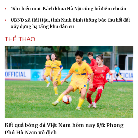
Nhi khoa
Nam khoa
14h chiều mai, Bách khoa Hà Nội công bố điểm chuẩn
Làm đẹp - giảm cân
UBND xã Hải Hậu, tỉnh Ninh Bình thông báo thu hồi đất
Phòng mạch online
xây dựng hạ tầng khu dân cư
Ăn sạch sống khỏe
THỂ THAO
Kết quả bóng đá Việt Nam hôm nay 8/8: Phong
Phú Hà Nam vô địch