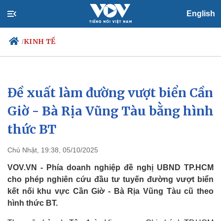
English
KINH TẾ
/
Đề xuất làm đường vượt biển Cần
Chính trị
Xã hội
Đảng
Tin 24h
Giờ - Bà Rịa Vũng Tàu bằng hình
Tổ chức nhân sự
Dự báo thời tiết
thức BT
Quốc hội
Giáo dục
Nhận diện sự thật
Dấu ấn VOV
Việc làm
Chủ Nhật, 19:38, 05/10/2025
Biển đảo
VOV.VN - Phía doanh nghiệp đề nghị UBND TP.HCM
cho phép nghiên cứu đầu tư tuyến đường vượt biển
kết nối khu vực Cần Giờ - Bà Rịa Vũng Tàu cũ theo
hình thức BT.