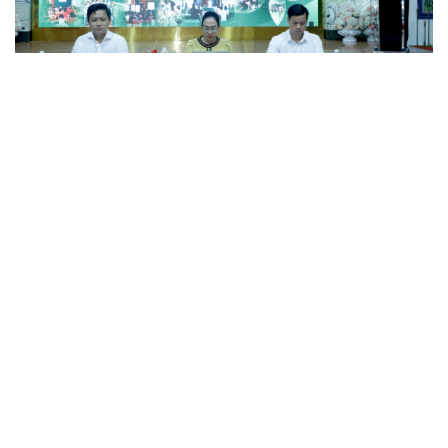
Đắk Lắk tìm giải pháp nâng cao chất lượng hoạt
động chi Hội Nông dân
Xây dựng thương hiệu để sản phẩm Na La Hiên Thái
Nguyên vươn xa
Bí quyết làm giàu của cặp vợ chồng người Châu Ro ở
Lâm Đồng
Hiệp hội Khởi nghiệp quốc gia tổ chức Diễn đàn Khởi
nghiệp tại Đà Nẵng
“Biến” gáo dừa thành sản phẩm xuất khẩu có giá trị