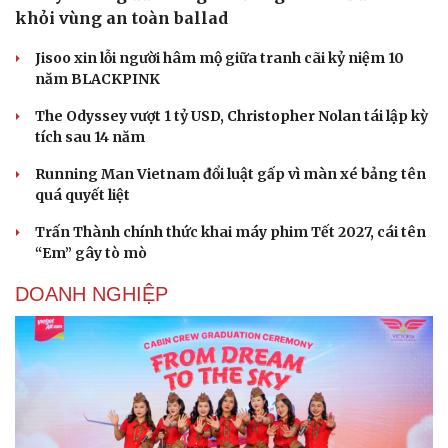
khỏi vùng an toàn ballad
Du lịch
Podcast
Jisoo xin lỗi người hâm mộ giữa tranh cãi kỷ niệm 10
Tư vấn
Câu chuyện thời sự
năm BLACKPINK
Săn Tour
Đọc truyện đêm khuya
check-in
Cửa sổ tình yêu
The Odyssey vượt 1 tỷ USD, Christopher Nolan tái lập kỳ
Kể chuyện cho bé
tích sau 14 năm
Hạt giống tâm hồn
Running Man Vietnam đổi luật gấp vì màn xé bảng tên
quá quyết liệt
Trấn Thành chính thức khai máy phim Tết 2027, cái tên
“Em” gây tò mò
DOANH NGHIỆP