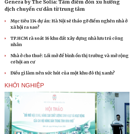
Genera by The Solia: Tâm điểm đón xu hướng
dịch chuyển cư dân từ trung tâm
Mục tiêu 114 dự án: Hà Nội sẽ tháo gỡ điểm nghẽn nhà ở
xã hội ra sao?
TP.HCM rà soát 16 khu đất xây dựng nhà lưu trú công
nhân
Nhà ở cho thuê: Lối mở để bình ổn thị trường và mở rộng
cơ hội an cư
Điều gì làm nên sức hút của một khu đô thị xanh?
KHỞI NGHIỆP