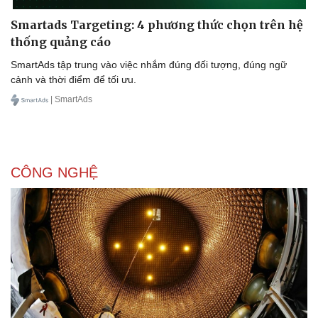
Smartads Targeting: 4 phương thức chọn trên hệ
thống quảng cáo
SmartAds tập trung vào việc nhắm đúng đối tượng, đúng ngữ
cảnh và thời điểm để tối ưu.
| SmartAds
CÔNG NGHỆ
Doanh nghiệp
Công nghệ
Thông tin doanh nghiệp
Sành điệu
Doanh nghiệp 24h
Tin Công nghệ
Doanh nhân
Trải nghiệm
Vì cộng đồng
Chuyển đổi số