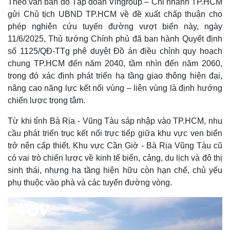
Theo văn bản do Tập đoàn Vingroup – Chi nhánh TP.HCM
gửi Chủ tịch UBND TP.HCM về đề xuất chấp thuận cho
phép nghiên cứu tuyến đường vượt biển này, ngày
11/6/2025, Thủ tướng Chính phủ đã ban hành Quyết định
số 1125/QĐ-TTg phê duyệt Đồ án điều chỉnh quy hoạch
chung TP.HCM đến năm 2040, tầm nhìn đến năm 2060,
trong đó xác định phát triển hạ tầng giao thông hiện đại,
nâng cao năng lực kết nối vùng – liên vùng là định hướng
chiến lược trọng tâm.
Từ khi tỉnh Bà Rịa - Vũng Tàu sáp nhập vào TP.HCM, nhu
cầu phát triển trục kết nối trực tiếp giữa khu vực ven biển
trở nên cấp thiết. Khu vực Cần Giờ - Bà Rịa Vũng Tàu cũ
có vai trò chiến lược về kinh tế biển, cảng, du lịch và đô thị
sinh thái, nhưng hạ tầng hiện hữu còn hạn chế, chủ yếu
phụ thuộc vào phà và các tuyến đường vòng.