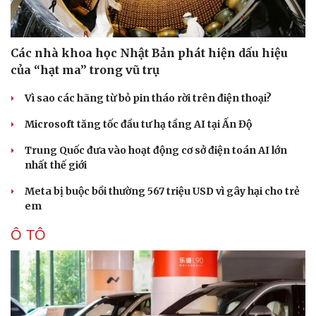
Các nhà khoa học Nhật Bản phát hiện dấu hiệu
của “hạt ma” trong vũ trụ
Vì sao các hãng từ bỏ pin tháo rời trên điện thoại?
Microsoft tăng tốc đầu tư hạ tầng AI tại Ấn Độ
Trung Quốc đưa vào hoạt động cơ sở điện toán AI lớn
nhất thế giới
Meta bị buộc bồi thường 567 triệu USD vì gây hại cho trẻ
em
Ô TÔ