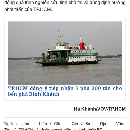
động quá trình nghiên cứu tính khả thi và đúng định hướng
phát triển của TP.HCM.
Thế giới
Multimedia
Quan sát
Video
Cuộc sống đó đây
Ảnh
TP.HCM đồng ý tiếp nhận 3 phà 200 tấn cho
Hồ sơ
E-Magazine
bến phà Bình Khánh
Infographic
Hà Khánh/VOV-TP.HCM
Tag:
phà biển
Cần Giờ
Bà Rịa Vũng
Tàu
TP.HCM
đường vượt biển
hình thức BT