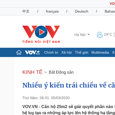
VO
中文
/
français
/
Deutsch
/
Bahas
29°C
Hà Nội
Chính trị
Xã hội
Thế giới
Multimedia
K
Chính trị
Xã hội
Đảng
Tin 24h
KINH TẾ
Bất Động sản
Tổ chức nhân sự
Dự báo thời tiết
Quốc hội
Giáo dục
Nhiều ý kiến trái chiều về c
Nhận diện sự thật
Dấu ấn VOV
Việc làm
Biển đảo
Thứ Năm, 06:01, 05/03/2020
Pháp luật
Quân sự - Quốc phòng
VOV.VN - Căn hộ 25m2 sẽ giải quyết phần nào 
Vụ án
Vũ khí
hệ luỵ tạo ra những áp lực lên hệ thống hạ tần