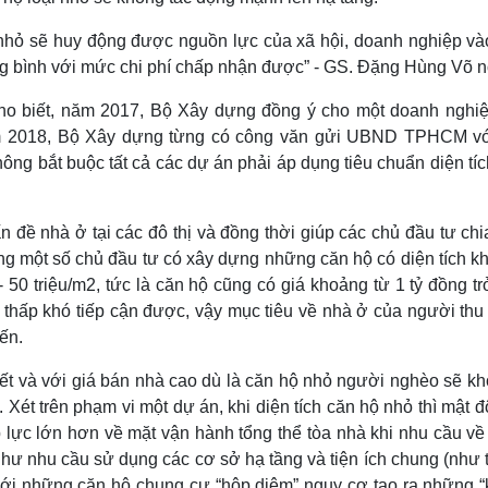
nhỏ sẽ huy động được nguồn lực của xã hội, doanh nghiệp vào
ng bình với mức chi phí chấp nhận được” - GS. Đặng Hùng Võ n
ho biết, năm 2017, Bộ Xây dựng đồng ý cho một doanh nghiệ
 2018, Bộ Xây dựng từng có công văn gửi UBND TPHCM vớ
ng bắt buộc tất cả các dự án phải áp dụng tiêu chuẩn diện tíc
vấn đề nhà ở tại các đô thị và đồng thời giúp các chủ đầu tư ch
ờng một số chủ đầu tư có xây dựng những căn hộ có diện tích k
50 triệu/m2, tức là căn hộ cũng có giá khoảng từ 1 tỷ đồng tr
 thấp khó tiếp cận được, vậy mục tiêu về nhà ở của người thu
iến.
uyết và với giá bán nhà cao dù là căn hộ nhỏ người nghèo sẽ kh
. Xét trên phạm vi một dự án, khi diện tích căn hộ nhỏ thì mật 
áp lực lớn hơn về mặt vận hành tổng thể tòa nhà khi nhu cầu về
như nhu cầu sử dụng các cơ sở hạ tầng và tiện ích chung (như 
 Với những căn hộ chung cư “hộp diêm” nguy cơ tạo ra những “