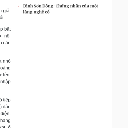
Đình Sơn Đồng: Chứng nhân của một
 giải
làng nghề cổ
ói.
p bất
i nội
h căn
ia nhỏ
hoảng
ở lên.
 nhập
ó tiếp
độ dân
 điện,
thang
khu ổ