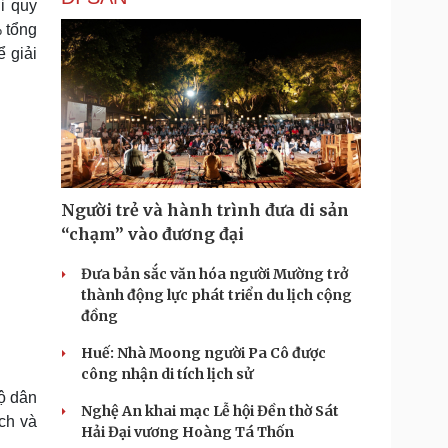
i quy
% tổng
ể giải
Người trẻ và hành trình đưa di sản
“chạm” vào đương đại
Đưa bản sắc văn hóa người Mường trở
thành động lực phát triển du lịch cộng
đồng
Huế: Nhà Moong người Pa Cô được
công nhận di tích lịch sử
ộ dân
Nghệ An khai mạc Lễ hội Đền thờ Sát
ch và
Hải Đại vương Hoàng Tá Thốn