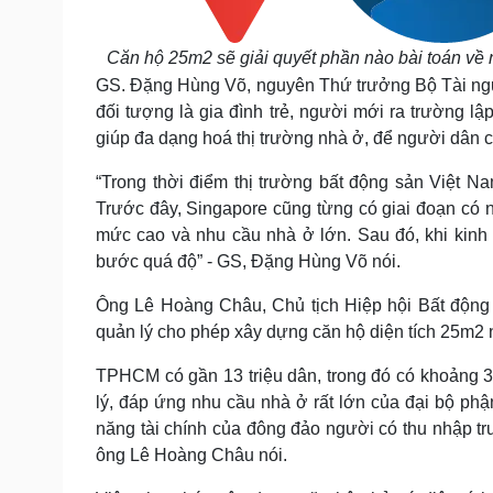
Căn hộ 25m2 sẽ giải quyết phần nào bài toán về n
GS. Đặng Hùng Võ, nguyên Thứ trưởng Bộ Tài ngu
đối tượng là gia đình trẻ, người mới ra trường 
giúp đa dạng hoá thị trường nhà ở, để người dân có
“Trong thời điểm thị trường bất động sản Việt 
Trước đây, Singapore cũng từng có giai đoạn có
mức cao và nhu cầu nhà ở lớn. Sau đó, khi kinh
bước quá độ” - GS, Đặng Hùng Võ nói.
Ông Lê Hoàng Châu, Chủ tịch Hiệp hội Bất độn
quản lý cho phép xây dựng căn hộ diện tích 25m2 
TPHCM có gần 13 triệu dân, trong đó có khoảng 3 
lý, đáp ứng nhu cầu nhà ở rất lớn của đại bộ ph
năng tài chính của đông đảo người có thu nhập tru
ông Lê Hoàng Châu nói.