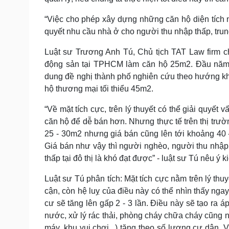
“Việc cho phép xây dựng những căn hộ diện tích 
quyết nhu cầu nhà ở cho người thu nhập thấp, tru
Luật sư Trương Anh Tú, Chủ tịch TAT Law firm c
động sản tại TPHCM làm căn hộ 25m2. Đầu năm
dung đề nghị thành phố nghiên cứu theo hướng khô
hộ thương mại tối thiểu 45m2.
“Về mặt tích cực, trên lý thuyết có thể giải quyết 
căn hộ để dễ bán hơn. Nhưng thực tế trên thị trư
25 - 30m2 nhưng giá bán cũng lên tới khoảng 40 - 
Giá bán như vậy thì người nghèo, người thu nhập
thấp tại đô thị là khó đạt được” - luật sư Tú nêu ý k
Luật sư Tú phân tích: Mặt tích cực nằm trên lý th
cận, còn hệ luỵ của điều này có thể nhìn thấy ngay
cư sẽ tăng lên gấp 2 - 3 lần. Điều này sẽ tạo ra 
nước, xử lý rác thải, phòng cháy chữa cháy cũng 
máy, khu vui chơi...) tăng theo số lượng cư dân.