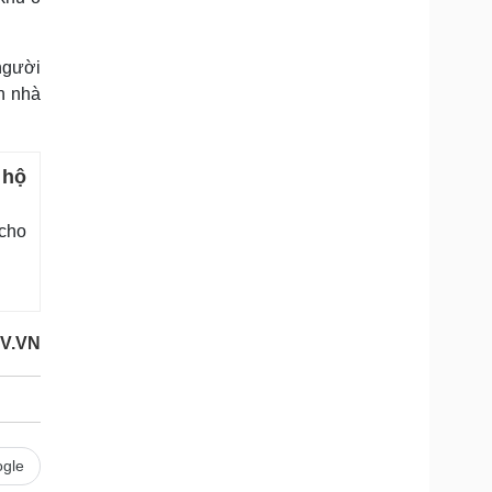
 người
n nhà
 hộ
cho
V.VN
gle