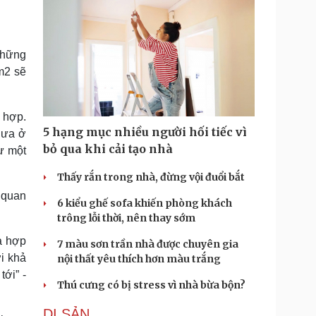
những
m2 sẽ
 hợp.
5 hạng mục nhiều người hối tiếc vì
hưa ở
bỏ qua khi cải tạo nhà
ư một
Thấy rắn trong nhà, đừng vội đuổi bắt
 quan
6 kiểu ghế sofa khiến phòng khách
trông lỗi thời, nên thay sớm
à hợp
7 màu sơn trần nhà được chuyên gia
i khả
nội thất yêu thích hơn màu trắng
tới” -
Thú cưng có bị stress vì nhà bừa bộn?
DI SẢN