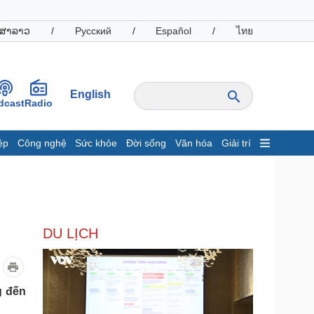
ສາລາວ
/
Русский
/
Español
/
ไทย
English
dcast
Radio
ệp
Công nghệ
Sức khỏe
Đời sống
Văn hóa
Giải trí
inh tế
Thị trường
ất động sản
Giá vàng
hởi nghiệp
Tiêu dùng
Tỷ giá
DU LỊCH
Chứng khoán
Giá cà phê
oanh nghiệp
Công nghệ
g đến
hông tin doanh nghiệp
Sành điệu