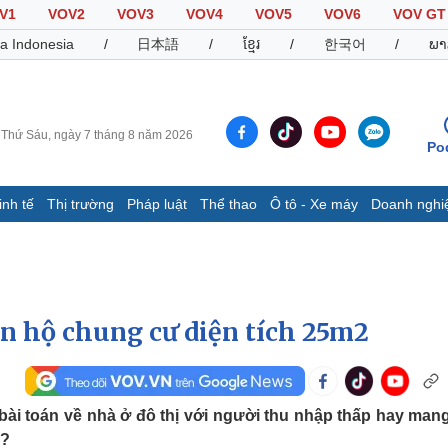
V1
VOV2
VOV3
VOV4
VOV5
VOV6
VOV GT
a Indonesia
/
日本語
/
ខ្មែរ
/
한국어
/
ພາ
Thứ Sáu, ngày 7 tháng 8 năm 2026
Po
inh tế
Thị trường
Pháp luật
Thể thao
Ô tô - Xe máy
Doanh nghi
Thế giới
Multimedia
K
Quan sát
Video
B
Cuộc sống đó đây
Ảnh
K
Hồ sơ
E-Magazine
ăn hộ chung cư diện tích 25m2
Infographic
Thể thao
Ô tô - Xe máy
D
bài toán về nhà ở đô thị với người thu nhập thấp hay man
Bóng đá
Ô tô
T
g?