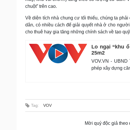
chuột” trên cao.
Về diện tích nhà chung cư tối thiểu, chúng ta phả
dân, có nhiều cách để giải quyết nhà ở cho ngườ
cho thuê hay gia tăng những chính sách về tạo quỹ đ
Lo ngại “khu ổ
25m2
VOV.VN - UBND T
phép xây dựng căn 
Tag:
VOV
Mời quý độc giả theo