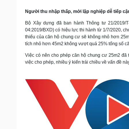
Tin nóng
Việt Nam
Tư vấn luật
Phân tích
Người thu nhập thấp, mới lập nghiệp dễ tiếp cậ
Bộ Xây dựng đã ban hành Thông tư 21/2019/T
04:2019/BXD) có hiệu lực thi hành từ 1/7/2020, ch
Sức khỏe
Đời sống
thiểu của căn hộ chung cư sẽ không nhỏ hơn 25m2
Dinh dưỡng - món ngon
Nhà đẹp
tích nhỏ hơn 45m2 không vượt quá 25% tổng số că
Cây thuốc
Blog
Sản phụ khoa
Tình yêu - Gia đình
Việc có nên cho phép căn hộ chung cư 25m2 đã t
Nhi khoa
việc cho phép, nhiều ý kiến trái chiều về vấn đề nà
Nam khoa
Làm đẹp - giảm cân
Phòng mạch online
Ăn sạch sống khỏe
Cải chính