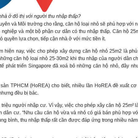
hà ở đô thị với người thu nhập thấp?
yên và Môi trường cho rằng, căn hộ loại nhỏ sẽ phù hợp với 
lập nghiệp và một bộ phận cư dân có thu nhập thấp. Căn hộ 25
 quyền lựa chọn, tiếp cận nhà ở với mức tiền ít.
Nam hiện nay, việc cho phép xây dựng căn hộ nhỏ 25m2 là phù
 những căn hộ loại nhỏ 25-30m2 khi thu nhập của người dân c
 tế phát triển Singapore đã xoá bỏ những căn hộ nhỏ, đây nh
g sản TPHCM (HoREA) cho biết, nhiều lần HoREA đề xuất cơ
nhưng đều bị bác.
triệu người nhập cư. Vì vậy, việc cho phép xây căn hộ 25m² l
ận dân cư. “Nhu cầu căn hộ vừa và nhỏ có giá bán phù hợp vớ
ng bình, thu nhập thấp rất cần được đáp ứng trong nhiều năm 