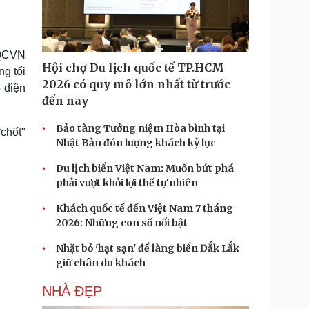
Doanh nghiệp 24h
Tin Công nghệ
Doanh nhân
Trải nghiệm
ì cộng đồng
Chuyển đổi số
(QCVN
Hội chợ Du lịch quốc tế TP.HCM
ng tối
u lịch
Podcast
2026 có quy mô lớn nhất từ trước
 diện
Tư vấn
Câu chuyện thời sự
đến nay
Săn Tour
Đọc truyện đêm khuya
heck-in
Cửa sổ tình yêu
Bảo tàng Tưởng niệm Hòa bình tại
chốt"
Kể chuyện cho bé
Nhật Bản đón lượng khách kỷ lục
Hạt giống tâm hồn
Du lịch biển Việt Nam: Muốn bứt phá
phải vượt khỏi lợi thế tự nhiên
Khách quốc tế đến Việt Nam 7 tháng
2026: Những con số nổi bật
Nhặt bỏ 'hạt sạn' để làng biển Đắk Lắk
giữ chân du khách
NHÀ ĐẸP