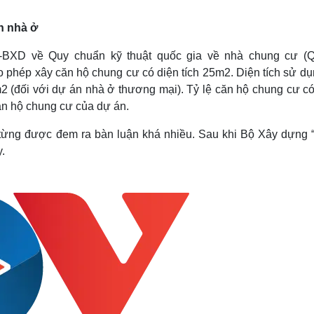
Lịch thi đấu bóng đá
Xe máy
Thế giới thể thao
Tư vấn
n nhà ở
eSports
V
Hậu trường
-BXD về Quy chuẩn kỹ thuật quốc gia về nhà chung cư 
o phép xây căn hộ chung cư có diện tích 25m2. Diện tích sử dụ
Văn hóa
Giải trí
D
 (đối với dự án nhà ở thương mại). Tỷ lệ căn hộ chung cư có
Sân khấu - Điện ảnh
Nghệ sĩ
n hộ chung cư của dự án.
Văn học
Thời trang
Âm nhạc
Sao Việt
c
ừng được đem ra bàn luận khá nhiều. Sau khi Bộ Xây dựng “
Di sản
y.