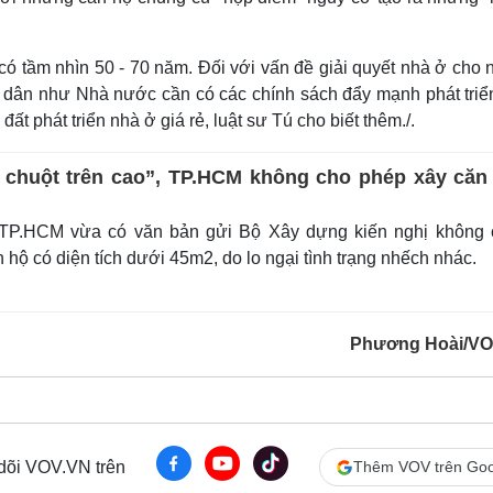
i có tầm nhìn 50 - 70 năm. Đối với vấn đề giải quyết nhà ở cho
i dân như Nhà nước cần có các chính sách đẩy mạnh phát triể
ất phát triển nhà ở giá rẻ, luật sư Tú cho biết thêm./.
 chuột trên cao”, TP.HCM không cho phép xây căn
P.HCM vừa có văn bản gửi Bộ Xây dựng kiến nghị không 
hộ có diện tích dưới 45m2, do lo ngại tình trạng nhếch nhác.
Phương Hoài/VO
 dõi VOV.VN trên
Thêm VOV trên Goo