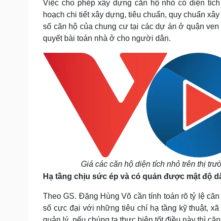
Việc cho phép xây dựng căn hộ nhỏ có diện tíc
hoạch chi tiết xây dựng, tiêu chuẩn, quy chuẩn xâ
số căn hộ của chung cư tại các dự án ở quận ven v
quyết bài toán nhà ở cho người dân.
Giá các căn hộ diện tích nhỏ trên thị tr
Hạ tầng chịu sức ép và có quản được mật độ 
Theo GS. Đặng Hùng Võ cần tính toán rõ tỷ lệ căn
số cực đại với những tiêu chí hạ tầng kỹ thuật,
quản lý, nếu chúng ta thực hiện tốt điều này thì c