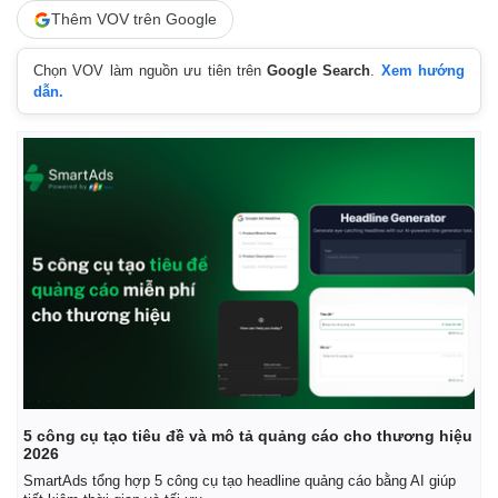
Thêm VOV trên Google
Chọn VOV làm nguồn ưu tiên trên
Google Search
.
Xem hướng
dẫn.
Pháp luật
Quân sự - Quốc phòng
Vụ án
Vũ khí
Tin nóng
Việt Nam
5 công cụ tạo tiêu đề và mô tả quảng cáo cho thương hiệu
2026
Tư vấn luật
Phân tích
SmartAds tổng hợp 5 công cụ tạo headline quảng cáo bằng AI giúp