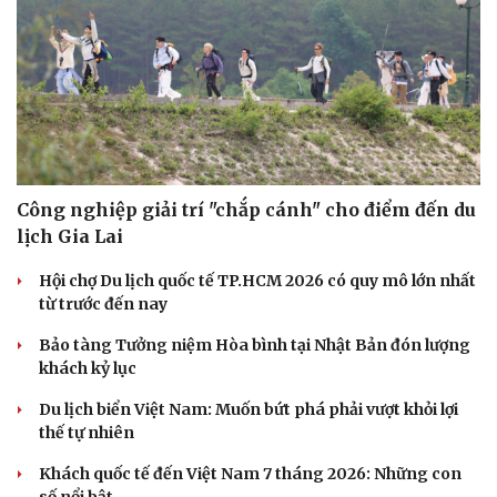
Săn Tour
Đọc truyện đêm khuya
check-in
Cửa sổ tình yêu
Kể chuyện cho bé
Hạt giống tâm hồn
Công nghiệp giải trí "chắp cánh" cho điểm đến du
lịch Gia Lai
Hội chợ Du lịch quốc tế TP.HCM 2026 có quy mô lớn nhất
từ trước đến nay
Bảo tàng Tưởng niệm Hòa bình tại Nhật Bản đón lượng
khách kỷ lục
Du lịch biển Việt Nam: Muốn bứt phá phải vượt khỏi lợi
thế tự nhiên
Khách quốc tế đến Việt Nam 7 tháng 2026: Những con
số nổi bật