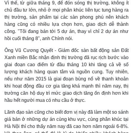
Cuộc sống đó đây
Ảnh
Vì thế, từ giữa tháng 9, để đón sóng thị trường, không ít
Hồ sơ
E-Magazine
chủ đầu tư lớn, nhỏ ở mọi phân khúc liên tục tung hàng ra
Infographic
thị trường, sản phẩm tại các sàn phong phú nên khách
hàng cũng có nhiều lựa chọn hơn, giao dịch dễ thành
công. "Tôi đang bán tới 5 dự án, thay vì chỉ 2 dự án như
hồi cuối tháng 8", anh Chính nói.
Ông Vũ Cương Quyết - Giám đốc sàn bất động sản Đất
Xanh miền Bắc nhận định thị trường đã rục rịch bước vào
giai đoạn cao điểm từ đầu tháng 10 khi tăng cả về số
lượng khách hàng quan tâm và nguồn cung. Tuy nhiên,
nếu như năm 2015 là giai đoạn bùng nổ về thanh khoản
khi hoạt động đầu cơ gia tăng khá mạnh thì năm nay, thị
trường căn hộ duy trì mức giao dịch tăng ổn định hơn khi
hầu hết người mua có nhu cầu ở thực.
Lãnh đạo sàn cũng cho biết đơn vị này đã làm một so sánh
giá bán ở những dự án cùng khu vực, cùng phân khúc tại
Hà Nội thì cho thấy năm nay đã cao hơn năm ngoái 6-8%.