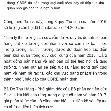
động, CBRE dự báo trong quý cuối năm nay sẽ tiếp tục khả
quan nhờ giá cho thuê hợp lý hơn.
Cũng theo đơn vị này, trong 3 quý đầu tiên của năm 2016,
số lượng căn hộ đã bán đạt xấp xỉ 14.200 căn.
Kinh tế
Thị trường
“Tâm lý thị trường tích cực vẫn được duy trì, doanh số bán
Bất động sản
Giá vàng
hàng bắt kịp tương đối nhanh với số căn mở bán mới.
Khởi nghiệp
Tiêu dùng
Trong tương lai, thị trường được dự đoán tiếp tục diễn
Tỷ giá
biến khả quan trong quý cuối cùng của năm 2016. Cả 2
Chứng khoán
hoạt động bán hàng và mở bán có thể tiếp nối đà tăng
Giá cà phê
trưởng. Nhiều dự án sẽ tiếp tục ra hàng trong quý cuối
năm và nằm rải rác tại các khu vực đang phát triển trong
thành phố", báo cáo của CBRE nhận định.
Bà Đỗ Thu Hằng - Phó giám đốc của Bộ phận nghiên cứu
Savills Hà Nội cho rằng, trong quý cuối năm và năm 2017,
giá phân khúc căn hộ cũng như biệt thự, liền kề sẽ tiếp tục
có những diễn biến tích cực.