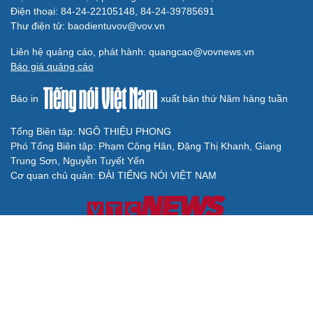
Điện thoại: 84-24-22105148, 84-24-39785691
Thư điện tử: baodientuvov@vov.vn
Liên hệ quảng cáo, phát hành: quangcao@vovnews.vn
Báo giá quảng cáo
Báo in
xuất bản thứ Năm hàng tuần
Tổng Biên tập: NGÔ THIỆU PHONG
Phó Tổng Biên tập: Phạm Công Hân, Đặng Thị Khanh, Giang
Trung Sơn, Nguyễn Tuyết Yến
Cơ quan chủ quản: ĐÀI TIẾNG NÓI VIỆT NAM
Không được sao chép lại bất kỳ thông tin nào từ website này khi