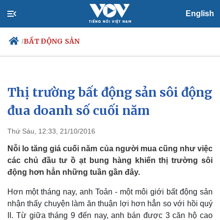
English
BẤT ĐỘNG SẢN
/
Thị trường bất động sản sôi động
Chính trị
Xã hội
Đảng
Tin 24h
đua doanh số cuối năm
Tổ chức nhân sự
Dự báo thời tiết
Quốc hội
Giáo dục
Thứ Sáu, 12:33, 21/10/2016
Nhận diện sự thật
Dấu ấn VOV
Việc làm
Nỗi lo tăng giá cuối năm của người mua cũng như việc
Biển đảo
các chủ đầu tư ồ ạt bung hàng khiến thị trường sôi
động hơn hẳn những tuần gần đây.
Hơn một tháng nay, anh Toản - một môi giới bất động sản
nhận thấy chuyện làm ăn thuận lợi hơn hẳn so với hồi quý
II. Từ giữa tháng 9 đến nay, anh bán được 3 căn hộ cao