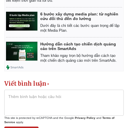
tiết kiệm thời gian và tối ưu.
6 bước xây dựng media plan: từ nghiên
cứu đối thủ đến đo lường
Dưới đây là chi tiết các bước quan trọng để lập
một Media Plan.
Hướng dẫn cách tạo chiến dịch quảng
cáo trên SmartAds
Tham khảo ngay trọn bộ hướng dẫn cách tạo
một chiến dịch quảng cáo mới trên SmartAds.
Viết bình luận
This site is protected by reCAPTCHA and the Google
Privacy Policy
and
Terms of
Service
apply.