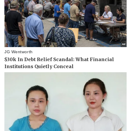
Doanh nghiệp
Công nghệ
Thông tin doanh nghiệp
Sành điệu
Doanh nghiệp 24h
Tin Công nghệ
Doanh nhân
Trải nghiệm
Vì cộng đồng
Chuyển đổi số