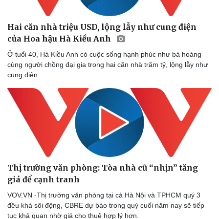
Hai căn nhà triệu USD, lộng lẫy như cung điện
của Hoa hậu Hà Kiều Anh
Ở tuổi 40, Hà Kiều Anh có cuộc sống hạnh phúc như bà hoàng
cùng người chồng đại gia trong hai căn nhà trăm tỷ, lộng lẫy như
cung điện.
Văn hóa
Giải trí
Sân khấu - Điện ảnh
Nghệ sĩ
Văn học
Thời trang
Âm nhạc
Sao Việt
Di sản
Thị trường văn phòng: Tòa nhà cũ “nhịn” tăng
giá để cạnh tranh
VOV.VN -Thị trường văn phòng tại cả Hà Nội và TPHCM quý 3
đều khá sôi động, CBRE dự báo trong quý cuối năm nay sẽ tiếp
tục khả quan nhờ giá cho thuê hợp lý hơn.