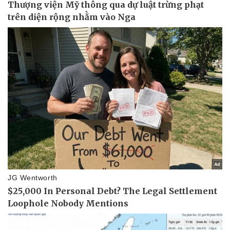
Thể thao
Ô tô - Xe máy
Bóng đá
Ô tô
Lịch thi đấu bóng đá
Xe máy
Thế giới thể thao
Tư vấn
eSports
Hậu trường