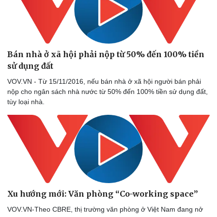
Dinh dưỡng - món ngon
Nhà đẹp
Cây thuốc
Blog
Sản phụ khoa
Tình yêu - Gia đình
Nhi khoa
Nam khoa
Bán nhà ở xã hội phải nộp từ 50% đến 100% tiền
Làm đẹp - giảm cân
Phòng mạch online
sử dụng đất
Ăn sạch sống khỏe
VOV.VN - Từ 15/11/2016, nếu bán nhà ở xã hội người bán phải
nộp cho ngân sách nhà nước từ 50% đến 100% tiền sử dụng đất,
tùy loại nhà.
Xu hướng mới: Văn phòng “Co-working space”
VOV.VN-Theo CBRE, thị trường văn phòng ở Việt Nam đang nở