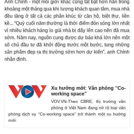
Anh Chính - một môi giới khác cũng tất bật hơn hẳn trong
khoảng một tháng qua khi lượng khách quan tâm, mua nhà
đều tăng ở tất cả các phân khúc từ căn hộ, biệt thự, liền
kề... “Quý cuối năm thường là thời điểm đón sóng lớn nhất
vì nhiều khách hàng lo giá nhà bị đẩy lên cao nên đã mua
sớm. Năm nay, nguồn cung được dự báo khá lớn nên một
số chủ đầu tư đã khởi động trước một bước, tung những
sản phẩm đẹp ra thị trường sớm hơn dự kiến”, anh Chính
nhận định.
Xu hướng mới: Văn phòng “Co-
working space”
VOV.VN-Theo CBRE, thị trường văn
phòng ở Việt Nam đang nở rộ loại văn
phòng dịch vụ “Co-working space” trở thành một xu hướng
mới.
Thế giới
Multimedia
Quan sát
Video