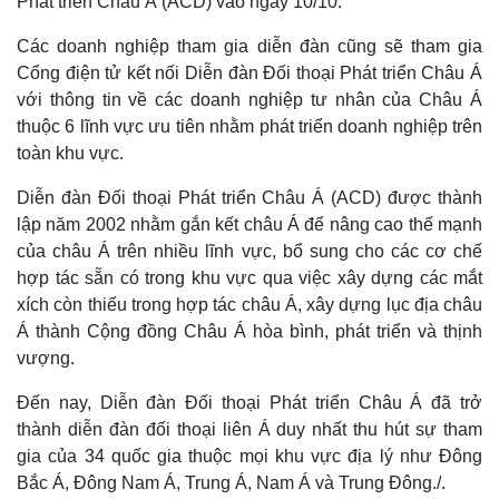
Phát triển Châu Á (ACD) vào ngày 10/10.
Các doanh nghiệp tham gia diễn đàn cũng sẽ tham gia
Cổng điện tử kết nối Diễn đàn Đối thoại Phát triển Châu Á
với thông tin về các doanh nghiệp tư nhân của Châu Á
thuộc 6 lĩnh vực ưu tiên nhằm phát triển doanh nghiệp trên
toàn khu vực.
Diễn đàn Đối thoại Phát triển Châu Á (ACD) được thành
lập năm 2002 nhằm gắn kết châu Á để nâng cao thế mạnh
của châu Á trên nhiều lĩnh vực, bổ sung cho các cơ chế
hợp tác sẵn có trong khu vực qua việc xây dựng các mắt
xích còn thiếu trong hợp tác châu Á, xây dựng lục địa châu
Á thành Cộng đồng Châu Á hòa bình, phát triển và thịnh
vượng.
Đến nay, Diễn đàn Đối thoại Phát triển Châu Á đã trở
thành diễn đàn đối thoại liên Á duy nhất thu hút sự tham
gia của 34 quốc gia thuộc mọi khu vực địa lý như Đông
Bắc Á, Đông Nam Á, Trung Á, Nam Á và Trung Đông./.