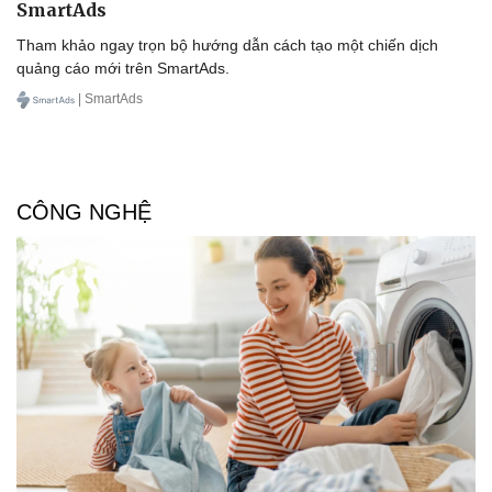
SmartAds
Tham khảo ngay trọn bộ hướng dẫn cách tạo một chiến dịch
Doanh nghiệp
Công nghệ
quảng cáo mới trên SmartAds.
Thông tin doanh nghiệp
Sành điệu
| SmartAds
Doanh nghiệp 24h
Tin Công nghệ
Doanh nhân
Trải nghiệm
Vì cộng đồng
Chuyển đổi số
CÔNG NGHỆ