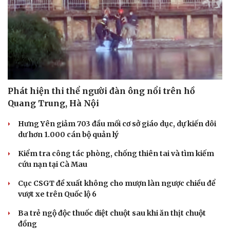
Sức khỏe
Đời sống
Dinh dưỡng - món ngon
Nhà đẹp
Cây thuốc
Blog
Sản phụ khoa
Tình yêu - Gia đình
Phát hiện thi thể người đàn ông nổi trên hồ
Nhi khoa
Quang Trung, Hà Nội
Nam khoa
Làm đẹp - giảm cân
Hưng Yên giảm 703 đầu mối cơ sở giáo dục, dự kiến dôi
Phòng mạch online
dư hơn 1.000 cán bộ quản lý
Ăn sạch sống khỏe
Kiểm tra công tác phòng, chống thiên tai và tìm kiếm
cứu nạn tại Cà Mau
Cục CSGT đề xuất không cho mượn làn ngược chiều để
vượt xe trên Quốc lộ 6
Ba trẻ ngộ độc thuốc diệt chuột sau khi ăn thịt chuột
đồng