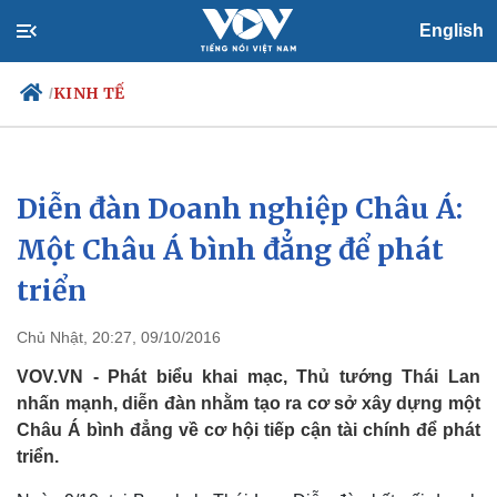
English
KINH TẾ
/
Diễn đàn Doanh nghiệp Châu Á:
Chính trị
Xã hội
Đảng
Tin 24h
Một Châu Á bình đẳng để phát
Tổ chức nhân sự
Dự báo thời tiết
triển
Quốc hội
Giáo dục
Nhận diện sự thật
Dấu ấn VOV
Việc làm
Chủ Nhật, 20:27, 09/10/2016
Biển đảo
VOV.VN - Phát biểu khai mạc, Thủ tướng Thái Lan
nhấn mạnh, diễn đàn nhằm tạo ra cơ sở xây dựng một
Châu Á bình đẳng về cơ hội tiếp cận tài chính để phát
triển.