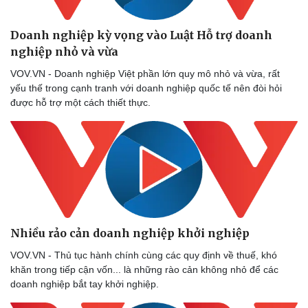
Bóng đá
Ô tô
Lịch thi đấu bóng đá
Xe máy
Thế giới thể thao
Tư vấn
Doanh nghiệp kỳ vọng vào Luật Hỗ trợ doanh
eSports
nghiệp nhỏ và vừa
Hậu trường
VOV.VN - Doanh nghiệp Việt phần lớn quy mô nhỏ và vừa, rất
yếu thế trong cạnh tranh với doanh nghiệp quốc tế nên đòi hỏi
được hỗ trợ một cách thiết thực.
Nhiều rảo cản doanh nghiệp khởi nghiệp
VOV.VN - Thủ tục hành chính cùng các quy định về thuế, khó
khăn trong tiếp cận vốn... là những rào cản không nhỏ để các
doanh nghiệp bắt tay khởi nghiệp.