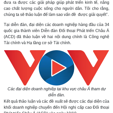
đưa ra được các giải pháp giúp phát triển kinh tế, nâng
cao chất lượng cuộc sống cho người dân. Tôi cho rằng,
chúng ta sẽ thảo luận để làm sao vấn đề được giải quyết".
Tại diễn đàn, đại diện các doanh nghiệp hàng đầu của 34
quốc gia thành viên Diễn đàn Đối thoại Phát triển Châu Á
(ACD) đã thảo luận về hai nội dung chính là Công nghệ
Tài chính và Hạ tầng cơ sở Tài chính.
Thế giới
Multimedia
Quan sát
Video
Cuộc sống đó đây
Ảnh
Hồ sơ
E-Magazine
Các đại diện doanh nghiệp tại khu vực châu Á tham dự
Infographic
diễn đàn.
Kết quả thảo luận và các đề xuất sẽ được các đại diện của
khối doanh nghiệp chuyển đến Hội nghị cấp cao Đối thoại