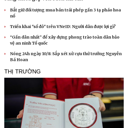
Bắt giữ đối tượng mua bán trái phép gần 3 tạ pháo hoa
nổ
Triển khai "sổ đỏ" trên VNeID: Người dân được lợi gì?
“Gần dân nhất” để xây dựng phong trào toàn dân bảo
vệ an ninh Tổ quốc
Nóng 24h ngày 10/8: Sắp xét xử cựu thứ trưởng Nguyễn
Bá Hoan
Văn hóa
Giải trí
THỊ TRƯỜNG
Sân khấu - Điện ảnh
Nghệ sĩ
Văn học
Thời trang
Âm nhạc
Sao Việt
Di sản