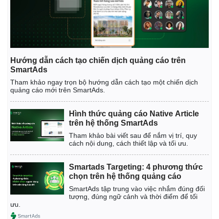
Hướng dẫn cách tạo chiến dịch quảng cáo trên
SmartAds
Tham khảo ngay trọn bộ hướng dẫn cách tạo một chiến dịch
quảng cáo mới trên SmartAds.
Hình thức quảng cáo Native Article
trên hệ thống SmartAds
Tham khảo bài viết sau để nắm vị trí, quy
cách nội dung, cách thiết lập và tối ưu.
Kinh tế
Thị trường
Smartads Targeting: 4 phương thức
Bất động sản
Giá vàng
chọn trên hệ thống quảng cáo
Khởi nghiệp
Tiêu dùng
SmartAds tập trung vào việc nhắm đúng đối
Tỷ giá
tượng, đúng ngữ cảnh và thời điểm để tối
ưu.
Chứng khoán
Giá cà phê