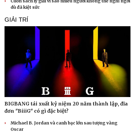
Cuốn sách lý giải vì sao nhiều người không thể nghỉ ngơi
dù đã kiệt sức
GIẢI TRÍ
Du lịch
Podcast
Tư vấn
Câu chuyện thời sự
Săn Tour
Đọc truyện đêm khuya
BIGBANG tái xuất kỷ niệm 20 năm thành lập, đĩa
check-in
Cửa sổ tình yêu
đơn "BiiiG" có gì đặc biệt?
Kể chuyện cho bé
Hạt giống tâm hồn
Michael B. Jordan và canh bạc lớn sau tượng vàng
Oscar