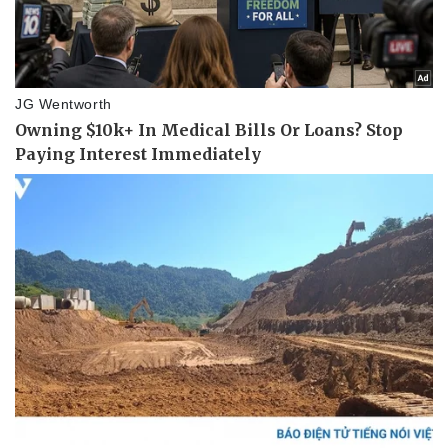
Pháp luật
Quân sự - Quốc phòng
Vụ án
Vũ khí
Tin nóng
Việt Nam