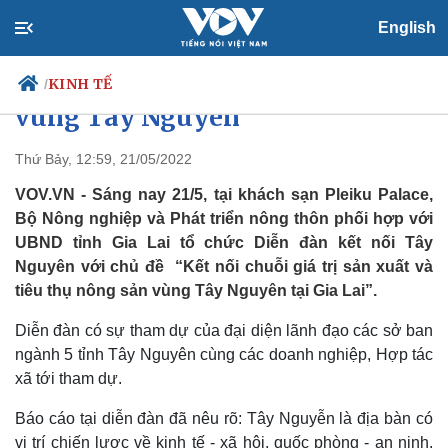
English
Diễn đàn kết nối chuỗi giá trị
sản xuất và tiêu thụ nông sản
KINH TẾ
/
vùng Tây Nguyên
Thứ Bảy, 12:59, 21/05/2022
Chính trị
Xã hội
VOV.VN - Sáng nay 21/5, tại khách sạn Pleiku Palace,
Đảng
Tin 24h
Bộ Nông nghiệp và Phát triển nông thôn phối hợp với
Tổ chức nhân sự
Dự báo thời tiết
UBND tỉnh Gia Lai tổ chức Diễn đàn kết nối Tây
Quốc hội
Giáo dục
Nguyên với chủ đề “Kết nối chuỗi giá trị sản xuất và
Nhận diện sự thật
Dấu ấn VOV
tiêu thụ nông sản vùng Tây Nguyên tại Gia Lai”.
Việc làm
Biển đảo
Diễn đàn có sự tham dự của đại diện lãnh đạo các sở ban
ngành 5 tỉnh Tây Nguyên cùng các doanh nghiệp, Hợp tác
xã tới tham dự.
Báo cáo tại diễn đàn đã nêu rõ: Tây Nguyễn là địa bàn có
vị trí chiến lược về kinh tế - xã hội, quốc phòng - an ninh.