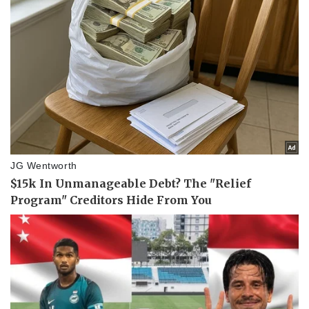
Sức khỏe
Đời sống
Dinh dưỡng - món ngon
Nhà đẹp
Cây thuốc
Blog
Sản phụ khoa
Tình yêu - Gia đình
Nhi khoa
Nam khoa
Làm đẹp - giảm cân
Phòng mạch online
Ăn sạch sống khỏe