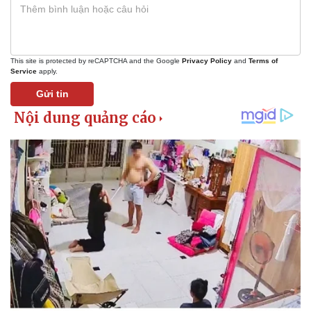
This site is protected by reCAPTCHA and the Google
Privacy Policy
and
Terms of
Service
apply.
Gửi tin
Thể thao
Ô tô - Xe máy
Bóng đá
Ô tô
Lịch thi đấu bóng đá
Xe máy
Thế giới thể thao
Tư vấn
eSports
Hậu trường