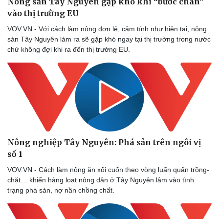
Nông sản Tây Nguyên gặp khó khi “bước chân”
vào thị trường EU
VOV.VN - Với cách làm nông đơn lẻ, cảm tính như hiện tại, nông
sản Tây Nguyên làm ra sẽ gặp khó ngay tại thị trường trong nước
chứ không đợi khi ra đến thị trường EU.
Du lịch
Podcast
Tư vấn
Câu chuyện thời sự
Săn Tour
Đọc truyện đêm khuya
check-in
Cửa sổ tình yêu
Kể chuyện cho bé
Hạt giống tâm hồn
Nông nghiệp Tây Nguyên: Phá sản trên ngôi vị
số 1
VOV.VN - Cách làm nông ăn xổi cuốn theo vòng luẩn quẩn trồng-
chặt… khiến hàng loạt nông dân ở Tây Nguyên lâm vào tình
trạng phá sản, nợ nần chồng chất.