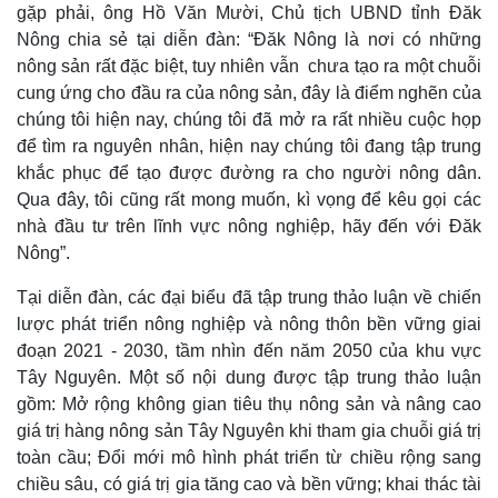
gặp phải, ông Hồ Văn Mười, Chủ tịch UBND tỉnh Đăk
Nông chia sẻ tại diễn đàn: “Đăk Nông là nơi có những
nông sản rất đặc biệt, tuy nhiên vẫn chưa tạo ra một chuỗi
cung ứng cho đầu ra của nông sản, đây là điểm nghẽn của
chúng tôi hiện nay, chúng tôi đã mở ra rất nhiều cuộc họp
để tìm ra nguyên nhân, hiện nay chúng tôi đang tập trung
khắc phục để tạo được đường ra cho người nông dân.
Qua đây, tôi cũng rất mong muốn, kì vọng để kêu gọi các
nhà đầu tư trên lĩnh vực nông nghiệp, hãy đến với Đăk
Nông”.
Tại diễn đàn, các đại biểu đã tập trung thảo luận về chiến
lược phát triển nông nghiệp và nông thôn bền vững giai
đoạn 2021 - 2030, tầm nhìn đến năm 2050 của khu vực
Tây Nguyên. Một số nội dung được tập trung thảo luận
gồm: Mở rộng không gian tiêu thụ nông sản và nâng cao
giá trị hàng nông sản Tây Nguyên khi tham gia chuỗi giá trị
toàn cầu; Đổi mới mô hình phát triển từ chiều rộng sang
Pháp luật
Quân sự - Quốc phòng
chiều sâu, có giá trị gia tăng cao và bền vững; khai thác tài
Vụ án
Vũ khí