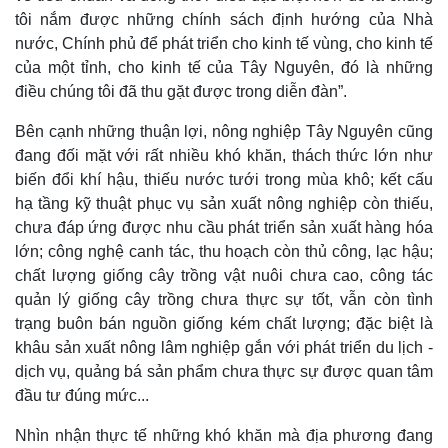
tôi nắm được những chính sách định hướng của Nhà
nước, Chính phủ để phát triển cho kinh tế vùng, cho kinh tế
của một tỉnh, cho kinh tế của Tây Nguyên, đó là những
điều chúng tôi đã thu gặt được trong diễn đàn”.
Bên cạnh những thuận lợi, nông nghiệp Tây Nguyên cũng
đang đối mặt với rất nhiều khó khăn, thách thức lớn như
biến đổi khí hậu, thiếu nước tưới trong mùa khô; kết cấu
Kinh tế
Thị trường
hạ tầng kỹ thuật phục vụ sản xuất nông nghiệp còn thiếu,
Bất động sản
Giá vàng
chưa đáp ứng được nhu cầu phát triển sản xuất hàng hóa
Khởi nghiệp
Tiêu dùng
lớn; công nghệ canh tác, thu hoạch còn thủ công, lạc hậu;
Tỷ giá
chất lượng giống cây trồng vật nuôi chưa cao, công tác
Chứng khoán
Giá cà phê
quản lý giống cây trồng chưa thực sự tốt, vẫn còn tình
trạng buôn bán nguồn giống kém chất lượng; đặc biệt là
khâu sản xuất nông lâm nghiệp gắn với phát triển du lịch -
dịch vụ, quảng bá sản phẩm chưa thực sự được quan tâm
đầu tư đúng mức...
Nhìn nhận thực tế những khó khăn mà địa phương đang