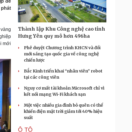
ịp để
Doanh nghiệp 24h
Tin Công nghệ
 phát
Doanh nhân
Trải nghiệm
ì cộng đồng
Chuyển đổi số
Thành lập Khu Công nghệ cao tỉnh
 vàng
u lịch
Podcast
Hưng Yên quy mô hơn 496ha
ghiệp
Tư vấn
Câu chuyện thời sự
ổi mới
Săn Tour
Đọc truyện đêm khuya
Phê duyệt Chương trình KHCN và đổi
heck-in
Cửa sổ tình yêu
mới sáng tạo quốc gia về công nghệ
Kể chuyện cho bé
chiến lược
Hạt giống tâm hồn
Bắc Kinh triển khai “nhân viên” robot
tại các công viên
Nguy cơ mất tài khoản Microsoft chỉ vì
kết nối mạng Wi-Fi khách sạn
Một việc nhiều gia đình bỏ quên có thể
khiến điện mặt trời giảm tới 40% hiệu
suất
Ô TÔ