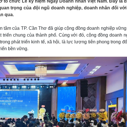
 tổ chức Lễ kỷ niệm Ngày Doanh nhân Việt Nam. Đây là d
Lịch thi đấu bóng đá
Xe máy
quan trọng của đội ngũ doanh nghiệp, doanh nhân đối với
Thế giới thể thao
Tư vấn
an qua.
eSports
V
Hậu trường
n tâm của TP. Cần Thơ đã giúp cộng đồng doanh nghiệp vững
Văn hóa
Giải trí
D
t triển chung của thành phố. Cùng với đó, cộng đồng doanh n
Sân khấu - Điện ảnh
Nghệ sĩ
rong phát triển kinh tế, xã hội, là lực lượng tiên phong trong đ
Văn học
Thời trang
triển bền vững.
Âm nhạc
Sao Việt
c
Di sản