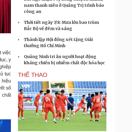
nam thanh niên ở Quảng Trị trình báo
công an
Thời tiết ngày 7/8: Mưa lớn bao trùm
Bắc Bộ về đêm và sáng
Thành lập Hội đồng xét tặng Giải
thưởng Hồ Chí Minh
 việc
Quảng Ninh tri ân người hoạt động
dục, y
kháng chiến bị nhiễm chất độc hóa học
ghiệp
hủ tục
THỂ THAO
 hiệu
yết số
 chất