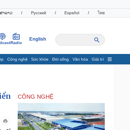
ສາລາວ
/
Русский
/
Español
/
ไทย
English
dcast
Radio
ệp
Công nghệ
Sức khỏe
Đời sống
Văn hóa
Giải trí
inh tế
Thị trường
ất động sản
Giá vàng
hởi nghiệp
Tiêu dùng
Tỷ giá
iển
CÔNG NGHỆ
Chứng khoán
Giá cà phê
oanh nghiệp
Công nghệ
hông tin doanh nghiệp
Sành điệu