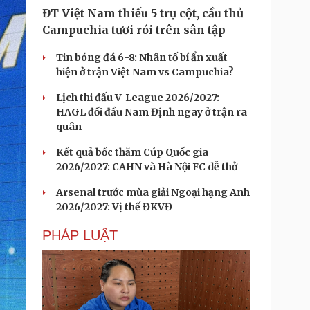
ĐT Việt Nam thiếu 5 trụ cột, cầu thủ
Campuchia tươi rói trên sân tập
Tin bóng đá 6-8: Nhân tố bí ẩn xuất
hiện ở trận Việt Nam vs Campuchia?
Lịch thi đấu V-League 2026/2027:
HAGL đối đầu Nam Định ngay ở trận ra
quân
Kết quả bốc thăm Cúp Quốc gia
2026/2027: CAHN và Hà Nội FC dễ thở
Arsenal trước mùa giải Ngoại hạng Anh
2026/2027: Vị thế ĐKVĐ
PHÁP LUẬT