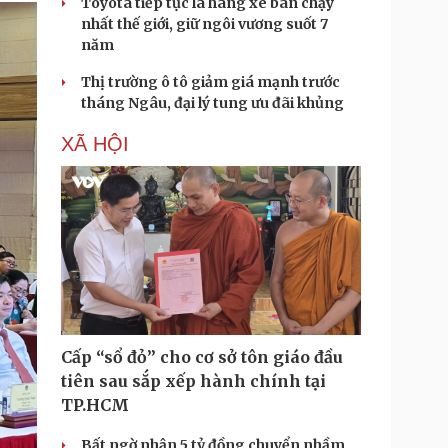
Toyota tiếp tục là hãng xe bán chạy
nhất thế giới, giữ ngôi vương suốt 7
năm
Thị trường ô tô giảm giá mạnh trước
tháng Ngâu, đại lý tung ưu đãi khủng
XÃ HỘI
Cấp “sổ đỏ” cho cơ sở tôn giáo đầu
tiên sau sắp xếp hành chính tại
TP.HCM
Bất ngờ nhận 5 tỷ đồng chuyển nhầm,