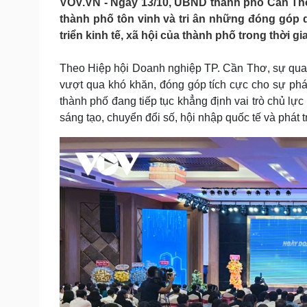
VOV.VN - Ngày 13/10, UBND thành phố Cần Thơ
Tin nóng
Việt Nam
thành phố tôn vinh và tri ân những đóng góp 
Tư vấn luật
Phân tích
triển kinh tế, xã hội của thành phố trong thời gi
Theo Hiệp hội Doanh nghiệp TP. Cần Thơ, sự qua
Sức khỏe
Đời sống
vượt qua khó khăn, đóng góp tích cực cho sự phá
Dinh dưỡng - món ngon
Nhà đẹp
thành phố đang tiếp tục khẳng định vai trò chủ lực t
Cây thuốc
Blog
sáng tạo, chuyển đổi số, hội nhập quốc tế và phát 
Sản phụ khoa
Tình yêu - Gia đình
Nhi khoa
Nam khoa
Làm đẹp - giảm cân
Phòng mạch online
Ăn sạch sống khỏe
Cải chính