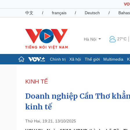
VO
中文
/
français
/
Deutsch
/
Bahas
27°C
Hà Nội
Chính trị
Xã hội
Thế giới
Multimedia
K
Chính trị
Xã hội
Đảng
Tin 24h
KINH TẾ
Tổ chức nhân sự
Dự báo thời tiết
Quốc hội
Giáo dục
Doanh nghiệp Cần Thơ khẳng 
Nhận diện sự thật
Dấu ấn VOV
Việc làm
kinh tế
Biển đảo
Pháp luật
Quân sự - Quốc phòng
Thứ Hai, 19:21, 13/10/2025
Vụ án
Vũ khí