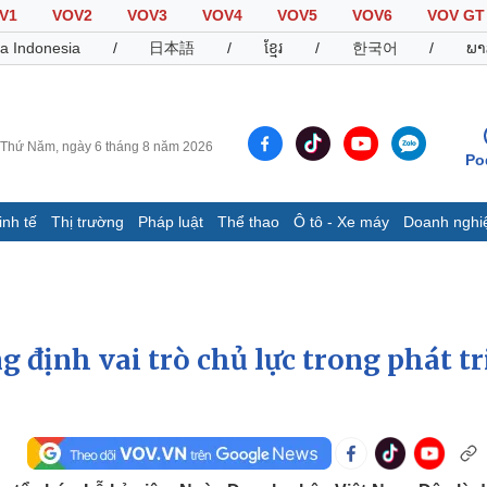
V1
VOV2
VOV3
VOV4
VOV5
VOV6
VOV GT
a Indonesia
/
日本語
/
ខ្មែរ
/
한국어
/
ພາ
Thứ Năm, ngày 6 tháng 8 năm 2026
Po
inh tế
Thị trường
Pháp luật
Thể thao
Ô tô - Xe máy
Doanh nghi
Thế giới
Multimedia
K
Quan sát
Video
B
Cuộc sống đó đây
Ảnh
K
Hồ sơ
E-Magazine
định vai trò chủ lực trong phát tr
Infographic
Thể thao
Ô tô - Xe máy
D
Bóng đá
Ô tô
T