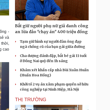
Bắt giữ người phụ nữ giả danh công
an lừa đảo "chạy án" 400 triệu đồng
ông -
sẻ và
Tạm giữ hình sự người đàn ông đạp
 thời,
ngã chồng cũ của bạn gái giữa đường
ng cao
Cha dượng đánh đập, bắt bé gái 11 tuổi
ở Đồng Nai quỳ đến 1h sáng
Khám xét khẩn cấp nhà Bùi Xuân Huấn
(Huấn Hoa Hồng)
Khởi tố 2 vụ án xâm phạm quyền sở hữu
công nghiệp tại Ninh Hiệp, Hà Nội
THỊ TRƯỜNG