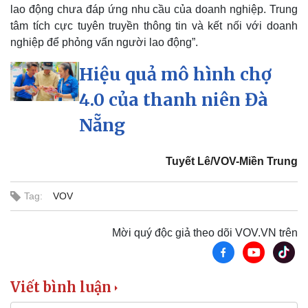
lao động chưa đáp ứng nhu cầu của doanh nghiệp. Trung
tâm tích cực tuyên truyền thông tin và kết nối với doanh
nghiệp để phỏng vấn người lao động”.
Hiệu quả mô hình chợ
4.0 của thanh niên Đà
Nẵng
Thể thao
Ô tô - Xe máy
Bóng đá
Ô tô
Lịch thi đấu bóng đá
Xe máy
Tuyết Lê/VOV-Miền Trung
Thế giới thể thao
Tư vấn
eSports
Tag:
VOV
Hậu trường
Mời quý độc giả theo dõi VOV.VN trên
Viết bình luận