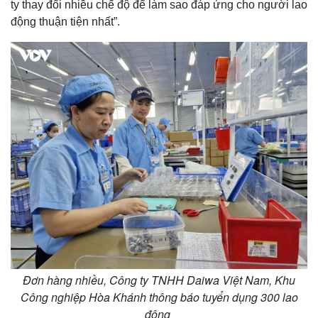
ty thay đổi nhiều chế độ để làm sao đáp ứng cho người lao
động thuận tiện nhất”.
Thế giới
Multimedia
Quan sát
Video
Cuộc sống đó đây
Ảnh
Hồ sơ
E-Magazine
Infographic
Đơn hàng nhiều, Công ty TNHH Daiwa Việt Nam, Khu
Công nghiệp Hòa Khánh thông báo tuyển dụng 300 lao
động