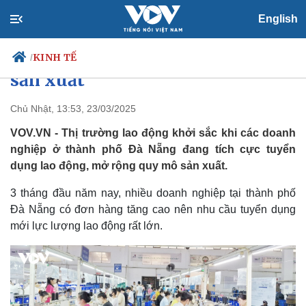
English
Doanh nghiệp Đà Nẵng tăng tốc
tuyển dụng lao động để mở rộng
KINH TẾ
/
sản xuất
Chủ Nhật, 13:53, 23/03/2025
Chính trị
Xã hội
VOV.VN - Thị trường lao động khởi sắc khi các doanh
Đảng
Tin 24h
nghiệp ở thành phố Đà Nẵng đang tích cực tuyển
Tổ chức nhân sự
Dự báo thời tiết
dụng lao động, mở rộng quy mô sản xuất.
Quốc hội
Giáo dục
Nhận diện sự thật
Dấu ấn VOV
3 tháng đầu năm nay, nhiều doanh nghiệp tại thành phố
Việc làm
Đà Nẵng có đơn hàng tăng cao nên nhu cầu tuyển dụng
Biển đảo
mới lực lượng lao động rất lớn.