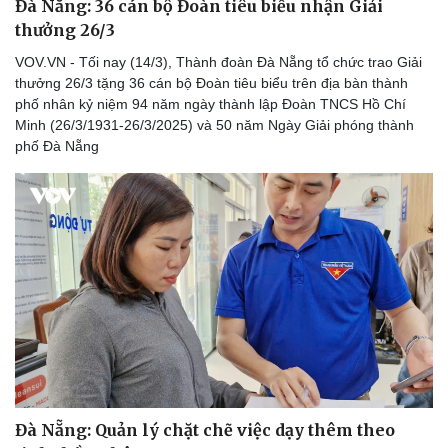
Đà Nẵng: 36 cán bộ Đoàn tiêu biểu nhận Giải
thưởng 26/3
VOV.VN - Tối nay (14/3), Thành đoàn Đà Nẵng tổ chức trao Giải
thưởng 26/3 tặng 36 cán bộ Đoàn tiêu biểu trên địa bàn thành
phố nhân kỷ niệm 94 năm ngày thành lập Đoàn TNCS Hồ Chí
Minh (26/3/1931-26/3/2025) và 50 năm Ngày Giải phóng thành
phố Đà Nẵng
Du lịch
Podcast
Tư vấn
Câu chuyện thời sự
Săn Tour
Đọc truyện đêm khuya
check-in
Cửa sổ tình yêu
Kể chuyện cho bé
Hạt giống tâm hồn
Đà Nẵng: Quản lý chặt chẽ việc dạy thêm theo