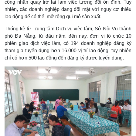
công nhân quay trở lại làm việc tương đối ổn định. Tuy
nhiên, các doanh nghiệp đang đối mặt với nguy cơ thiếu
lao động để có thể mở rộng qui mô sản xuất.
Thống kê từ Trung tâm Dịch vụ việc làm, Sở Nội Vụ thành
phố Đà Nẵng, từ đầu năm, đến nay, đơn vị tổ chức 10
phiên giao dịch việc làm, có 194 doanh nghiệp đăng ký
tham gia tuyển dụng hơn 16.000 vị trí lao động, tuy nhiên
chỉ có hơn 500 lao động đến đăng ký được tuyển dụng.
Pháp luật
Quân sự - Quốc phòng
Vụ án
Vũ khí
Tin nóng
Việt Nam
Tư vấn luật
Phân tích