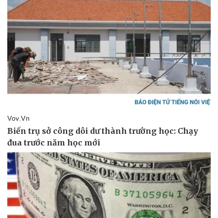
Cây thuốc
Blog
Sản phụ khoa
Tình yêu - Gia đình
Nhi khoa
Nam khoa
Làm đẹp - giảm cân
Phòng mạch online
Ăn sạch sống khỏe