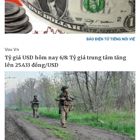
Văn hóa
Giải trí
Sân khấu - Điện ảnh
Nghệ sĩ
Văn học
Thời trang
Âm nhạc
Sao Việt