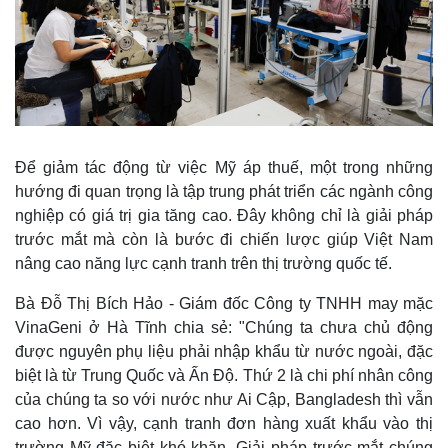
Chứng khoán
Giá cà phê
Để giảm tác động từ việc Mỹ áp thuế, một trong những
hướng đi quan trọng là tập trung phát triển các ngành công
nghiệp có giá trị gia tăng cao. Đây không chỉ là giải pháp
trước mắt mà còn là bước đi chiến lược giúp Việt Nam
nâng cao năng lực cạnh tranh trên thị trường quốc tế.
Bà Đỗ Thị Bích Hảo - Giám đốc Công ty TNHH may mặc
VinaGeni ở Hà Tĩnh chia sẻ: "Chúng ta chưa chủ động
được nguyên phụ liệu phải nhập khẩu từ nước ngoài, đặc
biệt là từ Trung Quốc và Ấn Độ. Thứ 2 là chi phí nhân công
của chúng ta so với nước như Ai Cập, Bangladesh thì vẫn
cao hơn. Vì vậy, cạnh tranh đơn hàng xuất khẩu vào thị
trường Mỹ đặc biệt khó khăn. Giải pháp trước mắt chúng