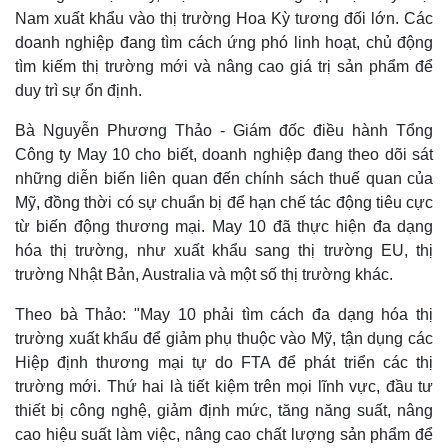
Nam xuất khẩu vào thị trường Hoa Kỳ tương đối lớn. Các
doanh nghiệp đang tìm cách ứng phó linh hoạt, chủ động
tìm kiếm thị trường mới và nâng cao giá trị sản phẩm để
duy trì sự ổn định.
Bà Nguyễn Phương Thảo - Giám đốc điều hành Tổng
Công ty May 10 cho biết, doanh nghiệp đang theo dõi sát
những diễn biến liên quan đến chính sách thuế quan của
Mỹ, đồng thời có sự chuẩn bị để hạn chế tác động tiêu cực
từ biến động thương mại. May 10 đã thực hiện đa dạng
hóa thị trường, như xuất khẩu sang thị trường EU, thị
trường Nhật Bản, Australia và một số thị trường khác.
Thế giới
Multimedia
Theo bà Thảo: "May 10 phải tìm cách đa dạng hóa thị
Quan sát
Video
trường xuất khẩu để giảm phụ thuộc vào Mỹ, tận dụng các
Cuộc sống đó đây
Ảnh
Hiệp định thương mại tự do FTA để phát triển các thị
Hồ sơ
E-Magazine
trường mới. Thứ hai là tiết kiệm trên mọi lĩnh vực, đầu tư
Infographic
thiết bị công nghệ, giảm định mức, tăng năng suất, nâng
cao hiệu suất làm việc, nâng cao chất lượng sản phẩm để