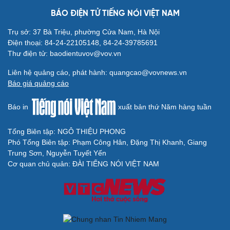
BÁO ĐIỆN TỬ TIẾNG NÓI VIỆT NAM
Trụ sở: 37 Bà Triệu, phường Cửa Nam, Hà Nội
Điện thoại: 84-24-22105148, 84-24-39785691
Thư điện tử: baodientuvov@vov.vn
Cải chính
Liên hệ quảng cáo, phát hành: quangcao@vovnews.vn
Báo giá quảng cáo
Báo in
xuất bản thứ Năm hàng tuần
Tổng Biên tập: NGÔ THIỆU PHONG
Phó Tổng Biên tập: Phạm Công Hân, Đặng Thị Khanh, Giang
Trung Sơn, Nguyễn Tuyết Yến
Cơ quan chủ quản: ĐÀI TIẾNG NÓI VIỆT NAM