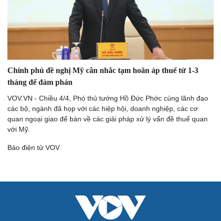
Du lịch
Podcast
Tư vấn
Câu chuyện thời sự
Săn Tour
Đọc truyện đêm khuya
check-in
Cửa sổ tình yêu
Kể chuyện cho bé
Hạt giống tâm hồn
Chính phủ đề nghị Mỹ cân nhắc tạm hoãn áp thuế từ 1-3
tháng để đàm phán
VOV.VN - Chiều 4/4, Phó thủ tướng Hồ Đức Phớc cùng lãnh đạo
các bộ, ngành đã họp với các hiệp hội, doanh nghiệp, các cơ
quan ngoại giao để bàn về các giải pháp xử lý vấn đề thuế quan
với Mỹ.
Báo điện tử VOV