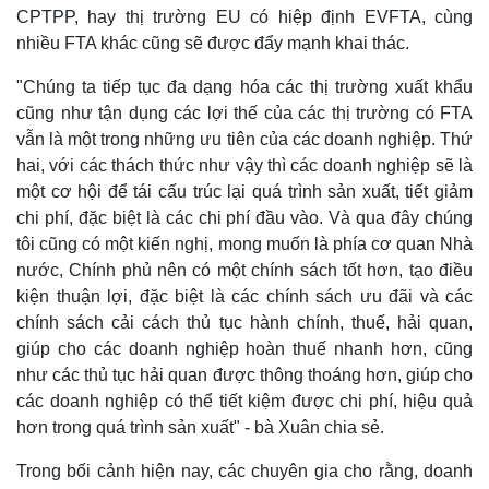
CPTPP, hay thị trường EU có hiệp định EVFTA, cùng
nhiều FTA khác cũng sẽ được đẩy mạnh khai thác.
Thể thao
Ô tô - Xe máy
"Chúng ta tiếp tục đa dạng hóa các thị trường xuất khẩu
Bóng đá
Ô tô
cũng như tận dụng các lợi thế của các thị trường có FTA
Lịch thi đấu bóng đá
Xe máy
vẫn là một trong những ưu tiên của các doanh nghiệp. Thứ
Thế giới thể thao
Tư vấn
hai, với các thách thức như vậy thì các doanh nghiệp sẽ là
eSports
một cơ hội để tái cấu trúc lại quá trình sản xuất, tiết giảm
Hậu trường
chi phí, đặc biệt là các chi phí đầu vào. Và qua đây chúng
tôi cũng có một kiến nghị, mong muốn là phía cơ quan Nhà
nước, Chính phủ nên có một chính sách tốt hơn, tạo điều
kiện thuận lợi, đặc biệt là các chính sách ưu đãi và các
chính sách cải cách thủ tục hành chính, thuế, hải quan,
giúp cho các doanh nghiệp hoàn thuế nhanh hơn, cũng
như các thủ tục hải quan được thông thoáng hơn, giúp cho
các doanh nghiệp có thể tiết kiệm được chi phí, hiệu quả
hơn trong quá trình sản xuất" - bà Xuân chia sẻ.
Trong bối cảnh hiện nay, các chuyên gia cho rằng, doanh