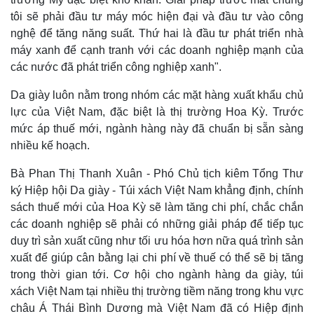
Pháp luật
Quân sự - Quốc phòng
tôi sẽ phải đầu tư máy móc hiện đại và đầu tư vào công
Vụ án
Vũ khí
nghệ để tăng năng suất. Thứ hai là đầu tư phát triển nhà
Tin nóng
Việt Nam
máy xanh để cạnh tranh với các doanh nghiệp mạnh của
Tư vấn luật
Phân tích
các nước đã phát triển công nghiệp xanh".
Da giày luôn nằm trong nhóm các mặt hàng xuất khẩu chủ
lực của Việt Nam, đặc biệt là thị trường Hoa Kỳ. Trước
mức áp thuế mới, ngành hàng này đã chuẩn bị sẵn sàng
nhiều kế hoạch.
Bà Phan Thị Thanh Xuân - Phó Chủ tịch kiêm Tổng Thư
ký Hiệp hội Da giày - Túi xách Việt Nam khẳng định, chính
sách thuế mới của Hoa Kỳ sẽ làm tăng chi phí, chắc chắn
các doanh nghiệp sẽ phải có những giải pháp để tiếp tục
duy trì sản xuất cũng như tối ưu hóa hơn nữa quá trình sản
xuất để giúp cân bằng lại chi phí về thuế có thể sẽ bị tăng
trong thời gian tới. Cơ hội cho ngành hàng da giày, túi
xách Việt Nam tại nhiều thị trường tiềm năng trong khu vực
châu Á Thái Bình Dương mà Việt Nam đã có Hiệp định