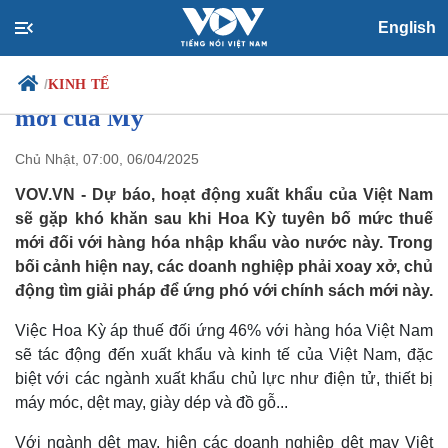
English
Doanh nghiệp dệt may, da giày tìm
giải pháp ứng phó với chính sách thuế
/
KINH TẾ
mới của Mỹ
Chủ Nhật, 07:00, 06/04/2025
Chính trị
Xã hội
VOV.VN - Dự báo, hoạt động xuất khẩu của Việt Nam
Đảng
Tin 24h
sẽ gặp khó khăn sau khi Hoa Kỳ tuyên bố mức thuế
Tổ chức nhân sự
Dự báo thời tiết
mới đối với hàng hóa nhập khẩu vào nước này. Trong
Quốc hội
Giáo dục
bối cảnh hiện nay, các doanh nghiệp phải xoay xở, chủ
Nhận diện sự thật
Dấu ấn VOV
động tìm giải pháp để ứng phó với chính sách mới này.
Việc làm
Biển đảo
Việc Hoa Kỳ áp thuế đối ứng 46% với hàng hóa Việt Nam
sẽ tác động đến xuất khẩu và kinh tế của Việt Nam, đặc
biệt với các ngành xuất khẩu chủ lực như điện tử, thiết bị
máy móc, dệt may, giày dép và đồ gỗ...
Với ngành dệt may, hiện các doanh nghiệp dệt may Việt