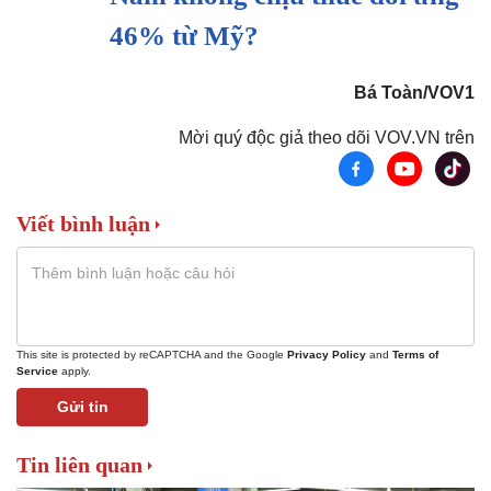
46% từ Mỹ?
Bá Toàn/VOV1
Mời quý độc giả theo dõi VOV.VN trên
Viết bình luận
Sức khỏe
Đời sống
Dinh dưỡng - món ngon
Nhà đẹp
Cây thuốc
Blog
Sản phụ khoa
Tình yêu - Gia đình
Nhi khoa
This site is protected by reCAPTCHA and the Google
Privacy Policy
and
Terms of
Service
apply.
Nam khoa
Làm đẹp - giảm cân
Gửi tin
Phòng mạch online
Ăn sạch sống khỏe
Tin liên quan