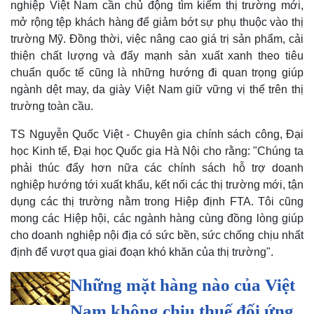
nghiệp Việt Nam cần chủ động tìm kiếm thị trường mới,
mở rộng tệp khách hàng để giảm bớt sự phụ thuộc vào thị
trường Mỹ. Đồng thời, việc nâng cao giá trị sản phẩm, cải
thiện chất lượng và đẩy mạnh sản xuất xanh theo tiêu
chuẩn quốc tế cũng là những hướng đi quan trọng giúp
ngành dệt may, da giày Việt Nam giữ vững vị thế trên thị
trường toàn cầu.
Doanh nghiệp
Công nghệ
Thông tin doanh nghiệp
Sành điệu
TS Nguyễn Quốc Việt - Chuyên gia chính sách công, Đại
Doanh nghiệp 24h
Tin Công nghệ
học Kinh tế, Đại học Quốc gia Hà Nội cho rằng: "Chúng ta
Doanh nhân
Trải nghiệm
phải thúc đẩy hơn nữa các chính sách hỗ trợ doanh
Vì cộng đồng
Chuyển đổi số
nghiệp hướng tới xuất khẩu, kết nối các thị trường mới, tận
dụng các thị trường nằm trong Hiệp định FTA. Tôi cũng
mong các Hiệp hội, các ngành hàng cùng đồng lòng giúp
cho doanh nghiệp nội địa có sức bền, sức chống chịu nhất
định để vượt qua giai đoạn khó khăn của thị trường".
Những mặt hàng nào của Việt
Nam không chịu thuế đối ứng