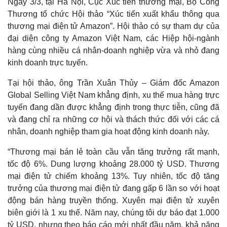
Ngày 3/3, tại Hà Nội, Cục Xúc tiến thương mại, Bộ Công
Thương tổ chức Hội thảo “Xúc tiến xuất khẩu thông qua
thương mại điện tử Amazon”. Hội thảo có sự tham dự của
đại diện công ty Amazon Việt Nam, các Hiệp hội-ngành
hàng cùng nhiều cá nhân-doanh nghiệp vừa và nhỏ đang
kinh doanh trực tuyến.
Tại hội thảo, ông Trần Xuân Thủy – Giám đốc Amazon
Global Selling Việt Nam khẳng định, xu thế mua hàng trực
tuyến đang dần được khẳng định trong thực tiễn, cũng đã
và đang chỉ ra những cơ hội và thách thức đối với các cá
nhân, doanh nghiệp tham gia hoạt động kinh doanh này.
“Thương mại bán lẻ toàn cầu vẫn tăng trưởng rất mạnh,
tốc độ 6%. Dung lượng khoảng 28.000 tỷ USD. Thương
mại điện tử chiếm khoảng 13%. Tuy nhiên, tốc độ tăng
trưởng của thương mại điện tử đang gấp 6 lần so với hoạt
động bán hàng truyền thống. Xuyên mại điện tử xuyên
biên giới là 1 xu thế. Năm nay, chúng tôi dự báo đạt 1.000
tỷ USD, nhưng theo báo cáo mới nhất đầu năm, khả năng