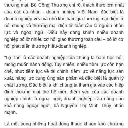
thương mại, Bộ Công Thương chỉ rõ, thách thức lớn nhất
của các cá nhân - doanh nghiệp Việt Nam, đặc biệt là
doanh nghiệp vừa và nhỏ khi tham gia thương mại điện tử
nói chung và thương mại điện tử toàn cầu là nguồn nhân
lực và ngoại ngữ. Điều này đang khiến nhiều doanh
nghiệp bỏ lỡ nhiều cơ hội giao thương toàn cầu – bỏ lỡ cơ
hội phát triển thương hiệu-doanh nghiệp.
“Lợi thế là các doanh nghiệp của chúng ta ham học hỏi,
mong muốn hành động. Tuy nhiên, nhiều tiềm lực còn hạn
Thế giới
Multimedia
chế, như: tiềm lực về tài chính, tiềm lực về năng lực sản
Quan sát
Video
xuất, năng lực cung ứng sản phẩm và đặc biệt là quản lý
Cuộc sống đó đây
Ảnh
Hồ sơ
E-Magazine
chất lượng. Đặc biệt là khi chúng ta tham gia vào các hiệp
Infographic
định thương mại thế hệ mới, điểm yếu của các doanh
nghiệp chính là ngoại ngữ, doanh nghiệp cần nâng cao
khả năng ngoại ngữ”, bà Nguyễn Thị Minh Thúy nhấn
mạnh.
Là một trong những hoạt động thuộc khuôn khổ chương