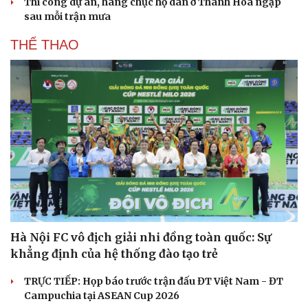
Thi công dự án, hàng chục hộ dân ở Thanh Hóa ngập
sau mỗi trận mưa
THỂ THAO
Hà Nội FC vô địch giải nhi đồng toàn quốc: Sự
khẳng định của hệ thống đào tạo trẻ
TRỰC TIẾP: Họp báo trước trận đấu ĐT Việt Nam - ĐT
Campuchia tại ASEAN Cup 2026