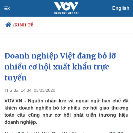
English
KINH TẾ
/
Doanh nghiệp Việt đang bỏ lỡ
Chính trị
Xã hội
Đảng
Tin 24h
nhiều cơ hội xuất khẩu trực
Tổ chức nhân sự
Dự báo thời tiết
tuyến
Quốc hội
Giáo dục
Nhận diện sự thật
Dấu ấn VOV
Việc làm
Thứ Ba, 14:34, 03/03/2020
Biển đảo
VOV.VN - Nguồn nhân lực và ngoại ngữ hạn chế đã
khiến doanh nghiệp bỏ lỡ nhiều cơ hội giao thương
toàn cầu cũng như cơ hội phát triển thương hiệu
doanh nghiệp.