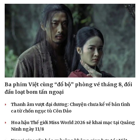
Ba phim Việt cùng “đổ bộ” phòng vé tháng 8, đối
đầu loạt bom tấn ngoại
Du lịch
Podcast
Thanh âm vượt đại dương: Chuyện chưa kể về bản tình
Tư vấn
Câu chuyện thời sự
ca từ chốn ngục tù Côn Đảo
Săn Tour
Đọc truyện đêm khuya
check-in
Cửa sổ tình yêu
Hoa hậu Thế giới Miss World 2026 sẽ khai mạc tại Quảng
Kể chuyện cho bé
Ninh ngày 11/8
Hạt giống tâm hồn