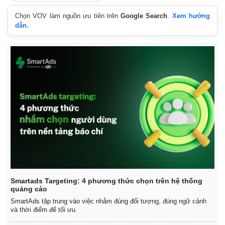
Chọn VOV làm nguồn ưu tiên trên
Google Search
.
Xem hướng
dẫn.
Kinh tế
Thị trường
Bất động sản
Giá vàng
Khởi nghiệp
Tiêu dùng
Tỷ giá
Chứng khoán
Giá cà phê
Smartads Targeting: 4 phương thức chọn trên hệ thống
quảng cáo
SmartAds tập trung vào việc nhắm đúng đối tượng, đúng ngữ cảnh
và thời điểm để tối ưu.