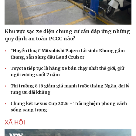
Khu vực sạc xe điện chung cư cần đáp ứng những
quy định an toàn PCCC nào?
"Huyền thoại" Mitsubishi Pajero tái sinh: Khung gầm
thang, sẵn sàng đấu Land Cruiser
Toyota tiếp tục là hãng xe bán chạy nhất thế giới, giữ
Sức khỏe
Đời sống
ngôi vương suốt 7 năm
Dinh dưỡng - món ngon
Nhà đẹp
Thị trường ô tô giảm giá mạnh trước tháng Ngâu, đại lý
Cây thuốc
Blog
tung ưu đãi khủng
Sản phụ khoa
Tình yêu - Gia đình
Nhi khoa
Chung kết Lexus Cup 2026 – Trải nghiệm phong cách
Nam khoa
sống sang trọng
Làm đẹp - giảm cân
Phòng mạch online
XÃ HỘI
Ăn sạch sống khỏe