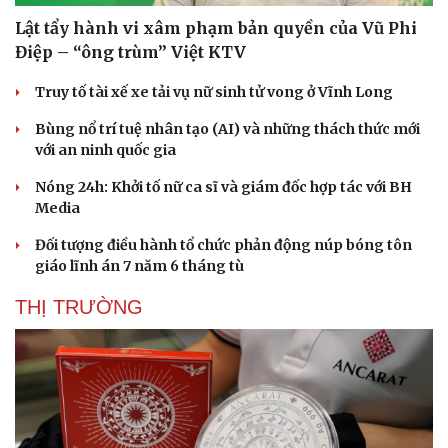
Lật tẩy hành vi xâm phạm bản quyền của Vũ Phi
Điệp – “ông trùm” Việt KTV
Truy tố tài xế xe tải vụ nữ sinh tử vong ở Vĩnh Long
Bùng nổ trí tuệ nhân tạo (AI) và những thách thức mới
với an ninh quốc gia
Nóng 24h: Khởi tố nữ ca sĩ và giám đốc hợp tác với BH
Media
Đối tượng điều hành tổ chức phản động núp bóng tôn
giáo lĩnh án 7 năm 6 tháng tù
THỊ TRƯỜNG