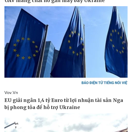
Pháp luật
Quân sự - Quốc phòng
Vụ án
Vũ khí
Tin nóng
Việt Nam
Tư vấn luật
Phân tích