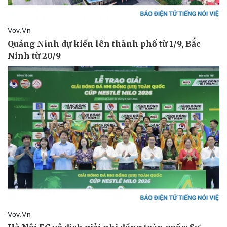
Thể thao
Ô tô - Xe máy
Bóng đá
Ô tô
Lịch thi đấu bóng đá
Xe máy
Thế giới thể thao
Tư vấn
eSports
Hậu trường