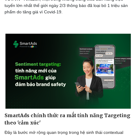
tuyến lớn nhất thế giới ngày 2/3 thông báo đã loại bỏ 1 triệu sản
phẩm do tăng giá vì Covid-19.
Doanh nghiệp
Công nghệ
Thông tin doanh nghiệp
Sành điệu
Doanh nghiệp 24h
Tin Công nghệ
Doanh nhân
Trải nghiệm
Vì cộng đồng
Chuyển đổi số
SmartAds chính thức ra mắt tính năng Targeting
theo 'cảm xúc'
Đây là bước mở rộng quan trọng trong hệ sinh thái contextual