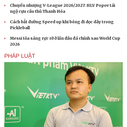
Chuyển nhượng V-League 2026/2027: HLV Popov tái
ngộ cựu cầu thủ Thanh Hóa
Cách bắt đường Speed up khi bóng đi dọc dây trong
Pickleball
Messi tỏa sáng rực rỡ ở lần đầu đá chính sau World Cup
2026
PHÁP LUẬT
Văn hóa
Giải trí
Sân khấu - Điện ảnh
Nghệ sĩ
Văn học
Thời trang
Âm nhạc
Sao Việt
Di sản