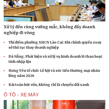
Xử lý đến cùng vướng mắc, không đẩy doanh
nghiệp đi vòng
Thí điểm phường XHCN Lào Cai: Khi chính quyền xoay
sở thủ tục thay doanh nghiệp
Đà Nẵng: Phát hiện và xử lý vụ kinh doanh lô than hoạt
tính nhập lậu
Hưng Yên tổ chức Lễ hội và xúc tiến thương mại nhãn
lồng năm 2026
Văn hóa
Giải trí
Bài toán hút vốn, không chỉ là chuyển đổi xanh
Sân khấu - Điện ảnh
Nghệ sĩ
Văn học
Thời trang
Ô TÔ - XE MÁY
Âm nhạc
Sao Việt
Di sản