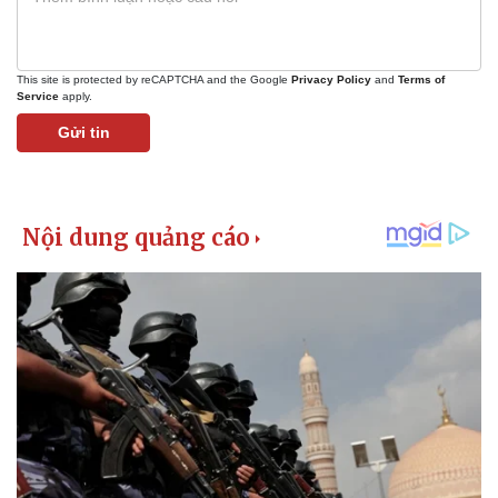
This site is protected by reCAPTCHA and the Google
Privacy Policy
and
Terms of
Service
apply.
Gửi tin