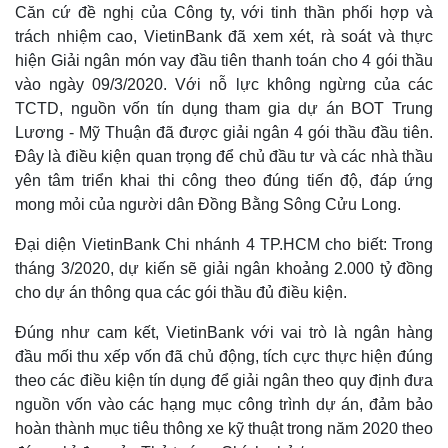
Căn cứ đề nghị của Công ty, với tinh thần phối hợp và
trách nhiệm cao, VietinBank đã xem xét, rà soát và thực
hiện Giải ngân món vay đầu tiên thanh toán cho 4 gói thầu
vào ngày 09/3/2020. Với nỗ lực không ngừng của các
TCTD, nguồn vốn tín dụng tham gia dự án BOT Trung
Lương - Mỹ Thuận đã được giải ngân 4 gói thầu đầu tiên.
Đây là điều kiện quan trọng để chủ đầu tư và các nhà thầu
yên tâm triển khai thi công theo đúng tiến độ, đáp ứng
mong mỏi của người dân Đồng Bằng Sông Cửu Long.
Đại diện VietinBank Chi nhánh 4 TP.HCM cho biết: Trong
tháng 3/2020, dự kiến sẽ giải ngân khoảng 2.000 tỷ đồng
cho dự án thông qua các gói thầu đủ điều kiện.
Kinh tế
Thị trường
Bất động sản
Giá vàng
Đúng như cam kết, VietinBank với vai trò là ngân hàng
Khởi nghiệp
Tiêu dùng
đầu mối thu xếp vốn đã chủ động, tích cực thực hiện đúng
Tỷ giá
theo các điều kiện tín dụng để giải ngân theo quy định đưa
Chứng khoán
Giá cà phê
nguồn vốn vào các hạng mục công trình dự án, đảm bảo
hoàn thành mục tiêu thông xe kỹ thuật trong năm 2020 theo