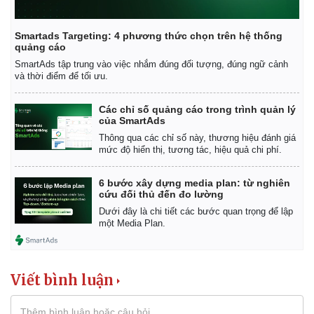
Smartads Targeting: 4 phương thức chọn trên hệ thống
quảng cáo
SmartAds tập trung vào việc nhắm đúng đối tượng, đúng ngữ cảnh
và thời điểm để tối ưu.
Pháp luật
Quân sự - Quốc phòng
Vụ án
Vũ khí
Các chỉ số quảng cáo trong trình quản lý
Tin nóng
Việt Nam
của SmartAds
Tư vấn luật
Phân tích
Thông qua các chỉ số này, thương hiệu đánh giá
mức độ hiển thị, tương tác, hiệu quả chi phí.
6 bước xây dựng media plan: từ nghiên
cứu đối thủ đến đo lường
Dưới đây là chi tiết các bước quan trọng để lập
một Media Plan.
Viết bình luận