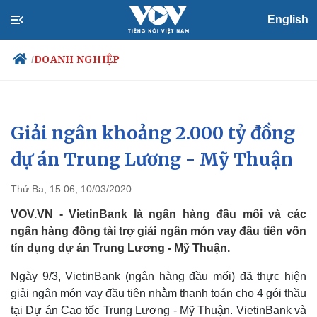
English
DOANH NGHIỆP
/
Giải ngân khoảng 2.000 tỷ đồng
Chính trị
Xã hội
Đảng
Tin 24h
dự án Trung Lương - Mỹ Thuận
Tổ chức nhân sự
Dự báo thời tiết
Quốc hội
Giáo dục
Thứ Ba, 15:06, 10/03/2020
Nhận diện sự thật
Dấu ấn VOV
Việc làm
VOV.VN - VietinBank là ngân hàng đầu mối và các
Biển đảo
ngân hàng đồng tài trợ giải ngân món vay đầu tiên vốn
tín dụng dự án Trung Lương - Mỹ Thuận.
Ngày 9/3, VietinBank (ngân hàng đầu mối) đã thực hiện
giải ngân món vay đầu tiên nhằm thanh toán cho 4 gói thầu
tại Dự án Cao tốc Trung Lương - Mỹ Thuận. VietinBank và