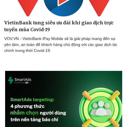
Dinh dưỡng - món ngon
Nhà đẹp
Cây thuốc
Blog
Sản phụ khoa
Tình yêu - Gia đình
VietinBank tung siêu ưu đãi khi giao dịch trực
Nhi khoa
Nam khoa
tuyến mùa Covid-19
Làm đẹp - giảm cân
VOV.VN - VietinBank iPay Mobile sẽ là giải pháp mang đến sự
Phòng mạch online
yên tâm, an toàn để khách hàng chủ động với các giao dịch tài
Ăn sạch sống khỏe
chính trong thời Covid-19.