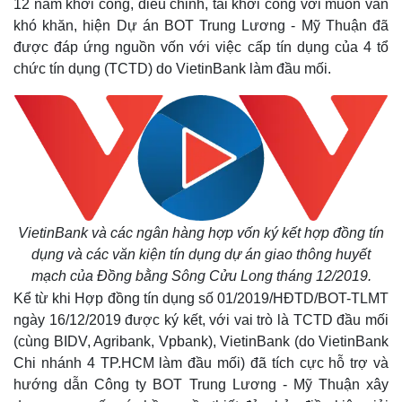
12 năm khởi công, điều chỉnh, tái khởi công với muôn vàn
khó khăn, hiện Dự án BOT Trung Lương - Mỹ Thuận đã
Thế giới
Multimedia
được đáp ứng nguồn vốn với việc cấp tín dụng của 4 tổ
Quan sát
Video
chức tín dụng (TCTD) do VietinBank làm đầu mối.
Cuộc sống đó đây
Ảnh
Hồ sơ
E-Magazine
Infographic
VietinBank và các ngân hàng hợp vốn ký kết hợp đồng tín
dụng và các văn kiện tín dụng dự án giao thông huyết
mạch của Đồng bằng Sông Cửu Long tháng 12/2019.
Kể từ khi Hợp đồng tín dụng số 01/2019/HĐTD/BOT-TLMT
ngày 16/12/2019 được ký kết, với vai trò là TCTD đầu mối
(cùng BIDV, Agribank, Vpbank), VietinBank (do VietinBank
Chi nhánh 4 TP.HCM làm đầu mối) đã tích cực hỗ trợ và
hướng dẫn Công ty BOT Trung Lương - Mỹ Thuận xây