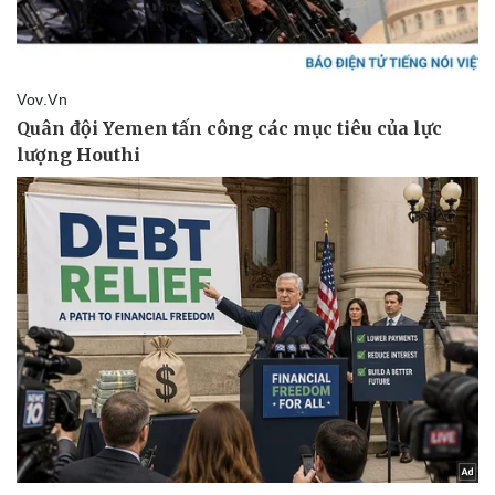
Thể thao
Ô tô - Xe máy
Bóng đá
Ô tô
Lịch thi đấu bóng đá
Xe máy
Thế giới thể thao
Tư vấn
eSports