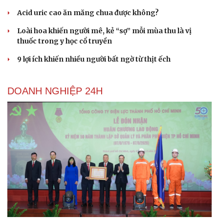
Acid uric cao ăn măng chua được không?
Loài hoa khiến người mê, kẻ “sợ” mỗi mùa thu là vị
thuốc trong y học cổ truyền
9 lợi ích khiến nhiều người bất ngờ từ thịt ếch
Du lịch
Podcast
Tư vấn
Câu chuyện thời sự
Săn Tour
Đọc truyện đêm khuya
DOANH NGHIỆP 24H
check-in
Cửa sổ tình yêu
Kể chuyện cho bé
Hạt giống tâm hồn