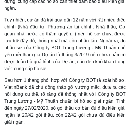
dựng, cung cấp các hồ sơ cần thiết đảm bảo điều kiện giải
ngân.
Tuy nhiên, dự án đã trải qua gần 12 năm với rất nhiều điều
chỉnh (Nhà đầu tư, Phương án tài chính, Nhà thầu, Cơ
quan nhà nước có thẩm quyền...) nên hồ sơ chưa được
lưu trữ đầy đủ, thống nhất mà còn phân tán. Ngoài ra, do
nhân sự của Công ty BOT Trung Lương - Mỹ Thuận chủ
yếu mới tham gia Dự án từ tháng 3/2019 nên chưa nắm rõ
được toàn bộ quá trình của Dự án, dẫn đến khó khăn trong
việc cung cấp hồ sơ.
Sau hơn 1 tháng phối hợp với Công ty BOT rà soát hồ sơ,
VietinBank đã chủ động tháo gỡ vướng mắc, đưa ra các
nội dung cụ thể, rõ ràng để thống nhất với Công ty BOT
Trung Lương - Mỹ Thuận chuẩn bị hồ sơ giải ngân. Tính
đến ngày 27/02/2020, số gói thầu cơ bản đủ điều kiện giải
ngân là 20/42 gói thầu, còn 22/42 gói chưa đủ điều kiện
giải ngân.