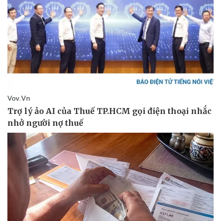
Doanh nghiệp
Công nghệ
Thông tin doanh nghiệp
Sành điệu
Doanh nghiệp 24h
Tin Công nghệ
Doanh nhân
Trải nghiệm
Vì cộng đồng
Chuyển đổi số