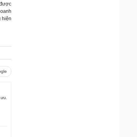
 được
doanh
 hiện
gle
 ưu.