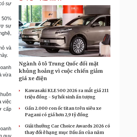
có sự
n 50%
rợ sự
 nghệ,
hỏ và
này.
Ngành ô tô Trung Quốc đối mặt
Doanh
khủng hoảng vì cuộc chiến giảm
à vừa
giá xe điện
Kawasaki KLE 500 2026 ra mắt giá 211
khuôn
triệu đồng - Sự hồi sinh ấn tượng
à việc
Gần 2.000 con ốc titan trên siêu xe
ở cấp
Pagani có giá hơn 2,9 tỷ đồng
Giải thưởng Car Choice Awards 2026 có
doanh
thay đổi ở hạng mục Dấu ấn của năm
g quy