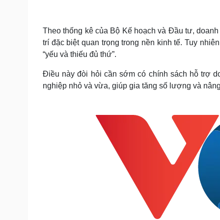
Tin nóng
Việt Nam
Tư vấn luật
Phân tích
Theo thống kê của Bộ Kế hoạch và Đầu tư, doanh
trí đặc biệt quan trọng trong nền kinh tế. Tuy nhiê
Sức khỏe
Đời sống
“yếu và thiếu đủ thứ”.
Dinh dưỡng - món ngon
Nhà đẹp
Điều này đòi hỏi cần sớm có chính sách hỗ trợ d
Cây thuốc
Blog
nghiệp nhỏ và vừa, giúp gia tăng số lượng và nân
Sản phụ khoa
Tình yêu - Gia đình
Nhi khoa
Nam khoa
Làm đẹp - giảm cân
Phòng mạch online
Ăn sạch sống khỏe
Cải chính