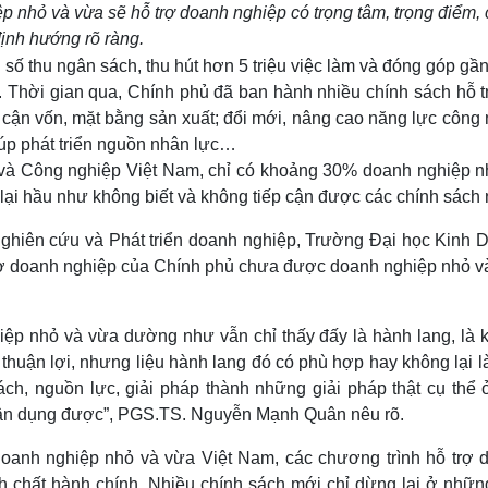
 nhỏ và vừa sẽ hỗ trợ doanh nghiệp có trọng tâm, trọng điểm, 
ịnh hướng rõ ràng.
ố thu ngân sách, thu hút hơn 5 triệu việc làm và đóng góp gầ
. Thời gian qua, Chính phủ đã ban hành nhiều chính sách hỗ t
 cận vốn, mặt bằng sản xuất; đổi mới, nâng cao năng lực công
 giúp phát triển nguồn nhân lực…
và Công nghiệp Việt Nam, chỉ có khoảng 30% doanh nghiệp n
 lại hầu như không biết và không tiếp cận được các chính sách 
hiên cứu và Phát triển doanh nghiệp, Trường Đại học Kinh 
trợ doanh nghiệp của Chính phủ chưa được doanh nghiệp nhỏ v
iệp nhỏ và vừa dường như vẫn chỉ thấy đấy là hành lang, là 
thuận lợi, nhưng liệu hành lang đó có phù hợp hay không lại l
ch, nguồn lực, giải pháp thành những giải pháp thật cụ thể 
vận dụng được”, PGS.TS. Nguyễn Mạnh Quân nêu rõ.
oanh nghiệp nhỏ và vừa Việt Nam, các chương trình hỗ trợ 
h chất hành chính. Nhiều chính sách mới chỉ dừng lại ở nhữn