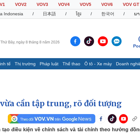
V1
VOV2
VOV3
VOV4
VOV5
VOV6
VOV GT
a Indonesia
/
日本語
/
ខ្មែរ
/
한국어
/
ພາ
Thứ Bảy, ngày 8 tháng 8 năm 2026
Po
inh tế
Thị trường
Pháp luật
Thể thao
Ô tô - Xe máy
Doanh nghi
Thế giới
Multimedia
K
Quan sát
Video
B
Cuộc sống đó đây
Ảnh
K
Hồ sơ
E-Magazine
vừa cần tập trung, rõ đối tượng
Infographic
Thể thao
Ô tô - Xe máy
D
tạo điều kiện về chính sách và tài chính theo hướng đồn
Bóng đá
Ô tô
T