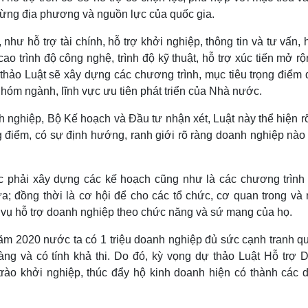
a từng địa phương và nguồn lực của quốc gia.
như hỗ trợ tài chính, hỗ trợ khởi nghiệp, thông tin và tư vấn, 
ao trình độ công nghệ, trình độ kỹ thuật, hỗ trợ xúc tiến mở rộ
 thảo Luật sẽ xây dựng các chương trình, mục tiêu trọng điểm 
hóm ngành, lĩnh vực ưu tiên phát triển của Nhà nước.
 nghiệp, Bộ Kế hoạch và Đầu tư nhận xét, Luật này thể hiện r
g điểm, có sự định hướng, ranh giới rõ ràng doanh nghiệp nào 
.
c phải xây dựng các kế hoạch cũng như là các chương trình
; đồng thời là cơ hội để cho các tổ chức, cơ quan trong và 
 vụ hỗ trợ doanh nghiệp theo chức năng và sứ mạng của họ.
năm 2020 nước ta có 1 triệu doanh nghiệp đủ sức cạnh tranh q
ràng và có tính khả thi. Do đó, kỳ vọng dự thảo Luật Hỗ trợ 
ào khởi nghiệp, thúc đẩy hộ kinh doanh hiện có thành các 