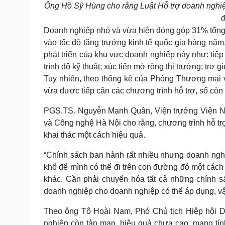
Ông Hồ Sỹ Hùng cho rằng Luật Hỗ trợ doanh nghiệp
đ
Doanh nghiệp nhỏ và vừa hiện đóng góp 31% tổng s
vào tốc độ tăng trưởng kinh tế quốc gia hàng năm
phát triển của khu vực doanh nghiệp này như: tiếp
trình độ kỹ thuật; xúc tiến mở rộng thị trường; trợ
Tuy nhiên, theo thống kê của Phòng Thương mại 
vừa được tiếp cận các chương trình hỗ trợ, số còn
PGS.TS. Nguyễn Mạnh Quân, Viện trưởng Viện Ng
và Công nghệ Hà Nội cho rằng, chương trình hỗ 
khai thác một cách hiệu quả.
“Chính sách ban hành rất nhiều nhưng doanh ngh
khổ để mình có thể đi trên con đường đó một cách 
khác. Cần phải chuyển hóa tất cả những chính sá
doanh nghiệp cho doanh nghiệp có thể áp dụng, 
Theo ông Tô Hoài Nam, Phó Chủ tịch Hiệp hội D
nghiệp còn tản mạn, hiệu quả chưa cao, mang tín