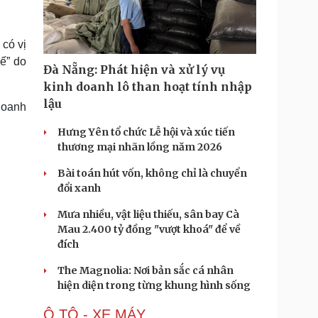
Doanh nghiệp 24h
Tin Công nghệ
Doanh nhân
Trải nghiệm
ì cộng đồng
Chuyển đổi số
có vị
vế” do
Đà Nẵng: Phát hiện và xử lý vụ
u lịch
Podcast
kinh doanh lô than hoạt tính nhập
Tư vấn
Câu chuyện thời sự
lậu
doanh
Săn Tour
Đọc truyện đêm khuya
heck-in
Cửa sổ tình yêu
Hưng Yên tổ chức Lễ hội và xúc tiến
Kể chuyện cho bé
thương mại nhãn lồng năm 2026
Hạt giống tâm hồn
Bài toán hút vốn, không chỉ là chuyển
đổi xanh
Mưa nhiều, vật liệu thiếu, sân bay Cà
Mau 2.400 tỷ đồng "vượt khoá" để về
đích
The Magnolia: Nơi bản sắc cá nhân
hiện diện trong từng khung hình sống
Ô TÔ - XE MÁY