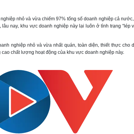
Lịch thi đấu bóng đá
Xe máy
Thế giới thể thao
Tư vấn
eSports
V
 nghiệp nhỏ và vừa chiếm 97% tổng số doanh nghiệp cả nước, 
Hậu trường
n, lâu nay, khu vực doanh nghiệp này lại luôn ở tình trạng “lép 
Văn hóa
Giải trí
D
Sân khấu - Điện ảnh
Nghệ sĩ
oanh nghiệp nhỏ và vừa nhất quán, toàn diện, thiết thực cho 
Văn học
Thời trang
g cao chất lượng hoạt động của khu vực doanh nghiệp này.
Âm nhạc
Sao Việt
c
Di sản