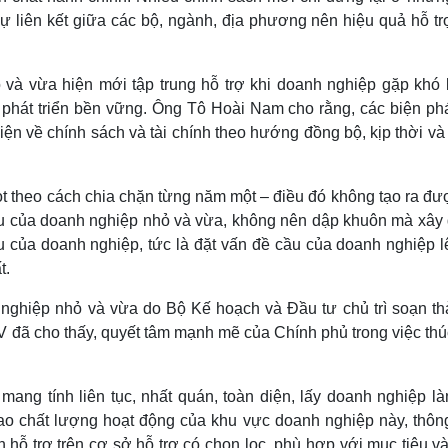
ự liên kết giữa các bộ, ngành, địa phương nên hiệu quả hỗ tr
 và vừa hiện mới tập trung hỗ trợ khi doanh nghiệp gặp khó 
phát triển bền vững. Ông Tô Hoài Nam cho rằng, các biện ph
kiện về chính sách và tài chính theo hướng đồng bộ, kịp thời v
ọt theo cách chia chặn từng năm một – điều đó không tạo ra đ
ầu của doanh nghiệp nhỏ và vừa, không nên dập khuôn mà xây
u của doanh nghiệp, tức là đặt vấn đề cầu của doanh nghiệp lê
t.
 nghiệp nhỏ và vừa do Bộ Kế hoạch và Đầu tư chủ trì soạn th
XIV đã cho thấy, quyết tâm mạnh mẽ của Chính phủ trong việc th
mang tính liên tục, nhất quán, toàn diện, lấy doanh nghiệp là
cao chất lượng hoạt động của khu vực doanh nghiệp này, thôn
h hỗ trợ trên cơ sở hỗ trợ có chọn lọc, phù hợp với mục tiêu v