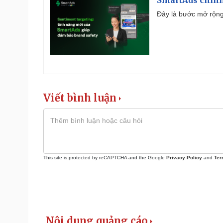
SmartAds chính 
Đây là bước mở rộng 
Viết bình luận
This site is protected by reCAPTCHA and the Google
Privacy Policy
and
Ter