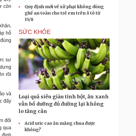
ợ còn
Quy định mới về xử phạt không dùng
ghế an toàn cho trẻ em trên ô tô từ
15/8
khăn,
SỨC KHỎE
áp hỗ
à đúng
ược sự
 dựng
n rồi
ảo và
Loại quả siêu giàu tinh bột, ăn xanh
úc đẩy
vẫn bổ dưỡng đủ đường lại không
lo tăng cân
m đối
Acid uric cao ăn măng chua được
g qua
không?
à định