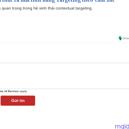
thức ra mắt tính năng Targeting theo 'cảm xúc'
quan trọng trong hệ sinh thái contextual targeting.
ms of Service
apply.
Gửi tin