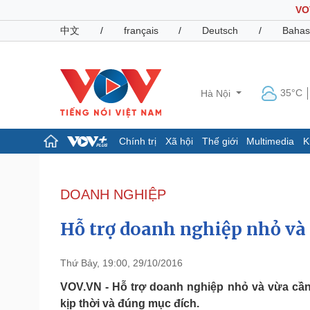
VO
中文
/
français
/
Deutsch
/
Bahas
35°C
Hà Nội
Chính trị
Xã hội
Thế giới
Multimedia
K
Chính trị
Xã hội
Đảng
Tin 24h
DOANH NGHIỆP
Tổ chức nhân sự
Dự báo thời tiết
Quốc hội
Giáo dục
Hỗ trợ doanh nghiệp nhỏ và 
Nhận diện sự thật
Dấu ấn VOV
Việc làm
Biển đảo
Thứ Bảy, 19:00, 29/10/2016
Pháp luật
Quân sự - Quốc phòng
VOV.VN - Hỗ trợ doanh nghiệp nhỏ và vừa cần 
kịp thời và đúng mục đích.
Vụ án
Vũ khí