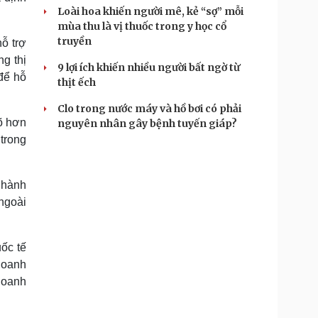
Loài hoa khiến người mê, kẻ “sợ” mỗi
mùa thu là vị thuốc trong y học cổ
truyền
hỗ trợ
ng thị
9 lợi ích khiến nhiều người bất ngờ từ
để hỗ
thịt ếch
Clo trong nước máy và hồ bơi có phải
õ hơn
nguyên nhân gây bệnh tuyến giáp?
trong
 hành
ngoài
uốc tế
Doanh
doanh