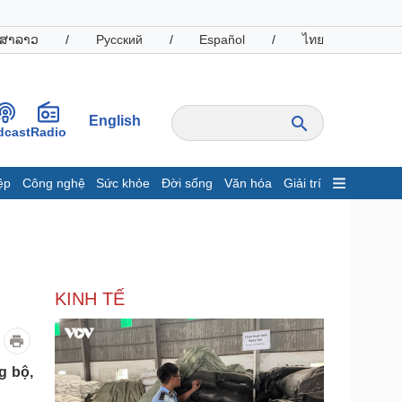
ສາລາວ
/
Русский
/
Español
/
ไทย
English
dcast
Radio
ệp
Công nghệ
Sức khỏe
Đời sống
Văn hóa
Giải trí
inh tế
Thị trường
ất động sản
Giá vàng
hởi nghiệp
Tiêu dùng
Tỷ giá
KINH TẾ
Chứng khoán
Giá cà phê
oanh nghiệp
Công nghệ
g bộ,
hông tin doanh nghiệp
Sành điệu