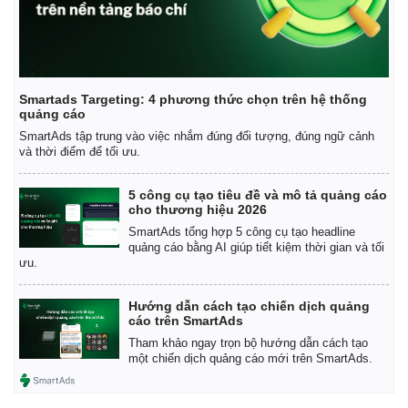
Kinh tế
Thị trường
Bất động sản
Giá vàng
Khởi nghiệp
Tiêu dùng
Tỷ giá
Smartads Targeting: 4 phương thức chọn trên hệ thống
Chứng khoán
quảng cáo
Giá cà phê
SmartAds tập trung vào việc nhắm đúng đối tượng, đúng ngữ cảnh
và thời điểm để tối ưu.
5 công cụ tạo tiêu đề và mô tả quảng cáo
cho thương hiệu 2026
SmartAds tổng hợp 5 công cụ tạo headline
quảng cáo bằng AI giúp tiết kiệm thời gian và tối
ưu.
Hướng dẫn cách tạo chiến dịch quảng
cáo trên SmartAds
Tham khảo ngay trọn bộ hướng dẫn cách tạo
một chiến dịch quảng cáo mới trên SmartAds.