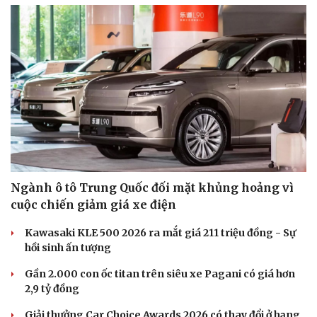
Ngành ô tô Trung Quốc đối mặt khủng hoảng vì
cuộc chiến giảm giá xe điện
Văn hóa
Giải trí
Kawasaki KLE 500 2026 ra mắt giá 211 triệu đồng - Sự
Sân khấu - Điện ảnh
Nghệ sĩ
hồi sinh ấn tượng
Văn học
Thời trang
Âm nhạc
Sao Việt
Gần 2.000 con ốc titan trên siêu xe Pagani có giá hơn
Di sản
2,9 tỷ đồng
Giải thưởng Car Choice Awards 2026 có thay đổi ở hạng