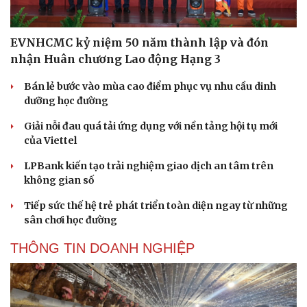
Tư vấn
Câu chuyện thời sự
Săn Tour
Đọc truyện đêm khuya
EVNHCMC kỷ niệm 50 năm thành lập và đón
check-in
Cửa sổ tình yêu
Kể chuyện cho bé
nhận Huân chương Lao động Hạng 3
Hạt giống tâm hồn
Bán lẻ bước vào mùa cao điểm phục vụ nhu cầu dinh
dưỡng học đường
Giải nỗi đau quá tải ứng dụng với nền tảng hội tụ mới
của Viettel
LPBank kiến tạo trải nghiệm giao dịch an tâm trên
không gian số
Tiếp sức thế hệ trẻ phát triển toàn diện ngay từ những
sân chơi học đường
THÔNG TIN DOANH NGHIỆP