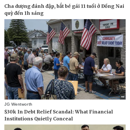
Thể thao
Ô tô - Xe máy
Bóng đá
Ô tô
Lịch thi đấu bóng đá
Xe máy
Thế giới thể thao
Tư vấn
eSports
Hậu trường