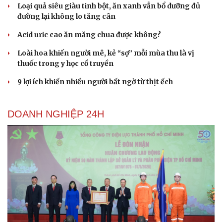
Loại quả siêu giàu tinh bột, ăn xanh vẫn bổ dưỡng đủ
đường lại không lo tăng cân
Acid uric cao ăn măng chua được không?
Loài hoa khiến người mê, kẻ “sợ” mỗi mùa thu là vị
thuốc trong y học cổ truyền
9 lợi ích khiến nhiều người bất ngờ từ thịt ếch
DOANH NGHIỆP 24H
Du lịch
Podcast