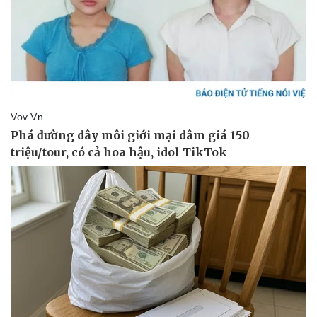
Pháp luật
Quân sự - Quốc phòng
Vụ án
Vũ khí
Tin nóng
Việt Nam
Tư vấn luật
Phân tích