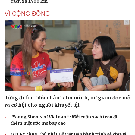
cách xa 1.700 km
VÌ CỘNG ĐỒNG
Cải chính
Từng đi tìm "đôi chân" cho mình, nữ giám đốc mở
ra cơ hội cho người khuyết tật
“Young Shoots of Vietnam”: Mỗi cuốn sách trao đi,
thêm một ước mơ bay cao
GELEX cùng Chủ nhật Đỏ viết tiếp hành trình sẻ chia vì