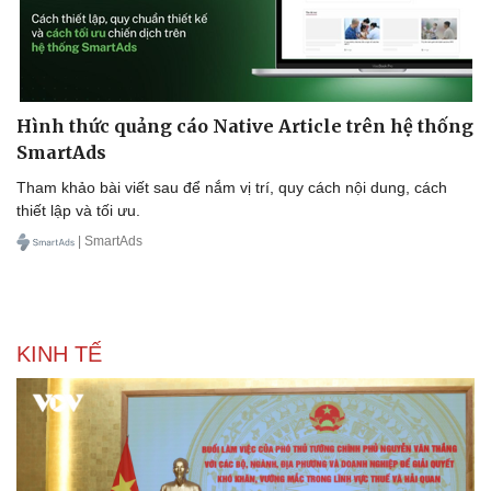
Sức khỏe
Đời sống
Hình thức quảng cáo Native Article trên hệ thống
Dinh dưỡng - món ngon
Nhà đẹp
SmartAds
Cây thuốc
Blog
Tham khảo bài viết sau để nắm vị trí, quy cách nội dung, cách
Sản phụ khoa
Tình yêu - Gia đình
thiết lập và tối ưu.
Nhi khoa
Nam khoa
| SmartAds
Làm đẹp - giảm cân
Phòng mạch online
Ăn sạch sống khỏe
KINH TẾ