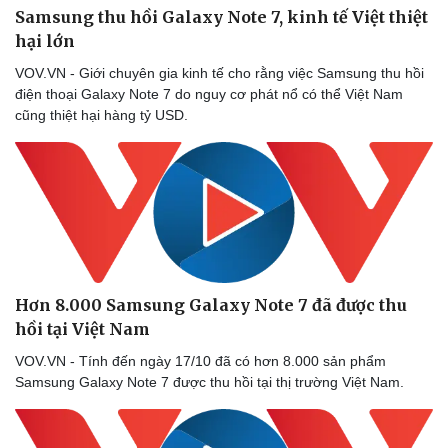
Thông tin doanh nghiệp
Sành điệu
Samsung thu hồi Galaxy Note 7, kinh tế Việt thiệt
Doanh nghiệp 24h
Tin Công nghệ
hại lớn
Doanh nhân
Trải nghiệm
Vì cộng đồng
Chuyển đổi số
VOV.VN - Giới chuyên gia kinh tế cho rằng việc Samsung thu hồi
điện thoại Galaxy Note 7 do nguy cơ phát nổ có thể Việt Nam
cũng thiệt hại hàng tỷ USD.
Hơn 8.000 Samsung Galaxy Note 7 đã được thu
hồi tại Việt Nam
VOV.VN - Tính đến ngày 17/10 đã có hơn 8.000 sản phẩm
Samsung Galaxy Note 7 được thu hồi tại thị trường Việt Nam.