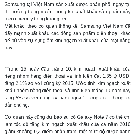
Samsung tại Việt Nam sản xuất được phân phối ngay tại
thị trường trong nước, trong khi xuất khẩu sản phẩm này
hiện chiếm tỷ trọng không lớn.
Mặt khác, theo cơ quan thống kê, Samsung Việt Nam đã
đẩy mạnh xuất khẩu các dòng sản phẩm điện thoại khác
để bù vào sự sụt giảm kim ngạch xuất khẩu của mặt hàng
này.
"Trong 15 ngày đầu tháng 10, kim ngạch xuất khẩu của
riêng nhóm hàng điện thoại và linh kiện đạt 1,35 tỷ USD,
tăng 2,1% so với cùng kỳ 2015. Ước tính kim ngạch xuất
khẩu nhóm hàng điện thoại và linh kiện tháng 10 năm nay
tăng 5% so với cùng kỳ năm ngoái", Tổng cục Thống kê
dẫn chứng.
Thế giới
Multimedia
Quan sát
Video
Cơ quan này cũng dự báo sự cố Galaxy Note 7 có thể chỉ
Cuộc sống đó đây
Ảnh
làm tốc độ tăng kim ngạch xuất khẩu của cả năm 2016
Hồ sơ
E-Magazine
giảm khoảng 0,3 điểm phần trăm, một mức độ được đánh
Infographic