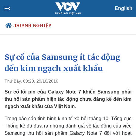
English
DOANH NGHIỆP
/
Sự cố của Samsung ít tác động
Chính trị
Xã hội
Đảng
Tin 24h
đến kim ngạch xuất khẩu
Tổ chức nhân sự
Dự báo thời tiết
Quốc hội
Giáo dục
Thứ Bảy, 09:29, 29/10/2016
Nhận diện sự thật
Dấu ấn VOV
Việc làm
Sự cố lỗi pin của Galaxy Note 7 khiến Samsung phải
Biển đảo
thu hồi sản phẩm hiện tác động chưa đáng kể đến kim
ngạch xuất khẩu của Việt Nam.
Trong báo cáo tình hình kinh tế xã hội tháng 10, Tổng cục
Thống kê đã đưa ra những đánh giá về tác động của việc
Samsung thu hồi sản phẩm Galaxy Note 7 đối với hoạt