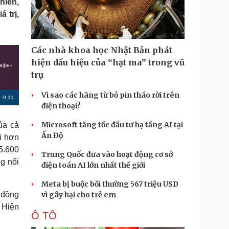
hiên,
Doanh nghiệp 24h
Tin Công nghệ
 trị,
Doanh nhân
Trải nghiệm
ì cộng đồng
Chuyển đổi số
Các nhà khoa học Nhật Bản phát
u lịch
Podcast
hiện dấu hiệu của “hạt ma” trong vũ
Tư vấn
Câu chuyện thời sự
trụ
Săn Tour
Đọc truyện đêm khuya
heck-in
Cửa sổ tình yêu
Vì sao các hãng từ bỏ pin tháo rời trên
R
-
9:11
Kể chuyện cho bé
điện thoại?
Hạt giống tâm hồn
e
Microsoft tăng tốc đầu tư hạ tầng AI tại
ủa cả
m
Ấn Độ
i hơn
a
5.600
Trung Quốc đưa vào hoạt động cơ sở
i
ng nổi
điện toán AI lớn nhất thế giới
n
Meta bị buộc bồi thường 567 triệu USD
i
i đồng
vì gây hại cho trẻ em
n
. Hiện
Ô TÔ
g