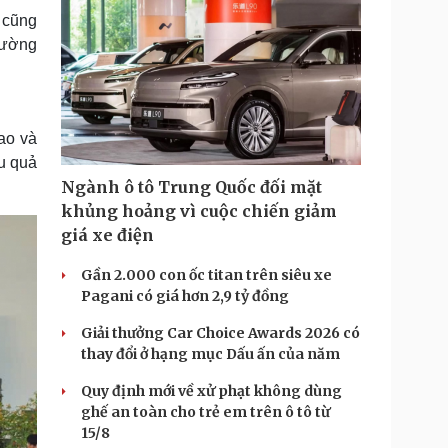
T
 cũng
rường
i
m
e
ao và
u quả
Ngành ô tô Trung Quốc đối mặt
khủng hoảng vì cuộc chiến giảm
giá xe điện
Gần 2.000 con ốc titan trên siêu xe
Pagani có giá hơn 2,9 tỷ đồng
Giải thưởng Car Choice Awards 2026 có
thay đổi ở hạng mục Dấu ấn của năm
Quy định mới về xử phạt không dùng
ghế an toàn cho trẻ em trên ô tô từ
15/8