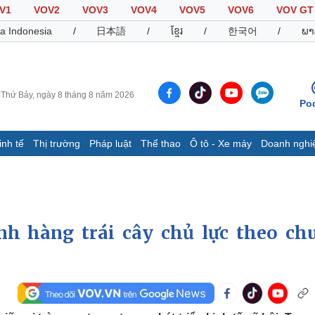
V1
VOV2
VOV3
VOV4
VOV5
VOV6
VOV GT
a Indonesia
/
日本語
/
ខ្មែរ
/
한국어
/
ພາ
Thứ Bảy, ngày 8 tháng 8 năm 2026
Po
inh tế
Thị trường
Pháp luật
Thể thao
Ô tô - Xe máy
Doanh nghi
Thế giới
Multimedia
K
Quan sát
Video
B
Cuộc sống đó đây
Ảnh
K
Hồ sơ
E-Magazine
h hàng trái cây chủ lực theo chu
Infographic
Thể thao
Ô tô - Xe máy
D
Bóng đá
Ô tô
T