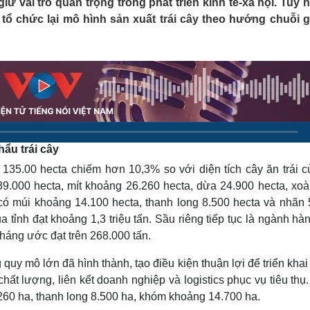
 vai trò quan trọng trong phát triển kinh tế-xã hội. Tuy n
Lịch thi đấu bóng đá
Xe máy
n tổ chức lại mô hình sản xuất trái cây theo hướng chuỗi giá
Thế giới thể thao
Tư vấn
eSports
V
Hậu trường
Văn hóa
Giải trí
D
Sân khấu - Điện ảnh
Nghệ sĩ
Văn học
Thời trang
Âm nhạc
Sao Việt
c
Di sản
ẩu trái cây
n 135.00 hecta chiếm hơn 10,3% so với diện tích cây ăn trái c
39.000 hecta, mít khoảng 26.260 hecta, dừa 24.900 hecta, xoà
có múi khoảng 14.100 hecta, thanh long 8.500 hecta và nhãn 
 tỉnh đạt khoảng 1,3 triệu tấn. Sầu riêng tiếp tục là ngành hà
 tháng ước đạt trên 268.000 tấn.
quy mô lớn đã hình thành, tạo điều kiện thuận lợi để triển kha
hất lượng, liên kết doanh nghiệp và logistics phục vụ tiêu thụ
.260 ha, thanh long 8.500 ha, khóm khoảng 14.700 ha.