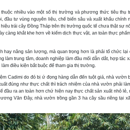
 thuộc nhiều vào một số thị trường và phương thức tiêu thụ t
i, đầu tư vùng nguyên liệu, chế biến sâu và xuất khẩu chính 
iệu trái cây Đồng Tháp trên thị trường quốc tế chưa thật sự nổ
ày càng khắt khe hơn về kiểm dịch thực vật, an toàn thực phẩm
ch hay nâng sản lượng, mà quan trọng hơn là phải tổ chức lại
ờng làm trung tâm, doanh nghiệp làm đầu mối dẫn dắt, hợp tác 
 làm điều kiện bắt buộc để tham gia thị trường.
iệm Cadimi do đó bị ứ đọng hàng dẫn đến tuột giá, nhà vườn b
uất đúng như thực chất thì trách nhiệm của nhà vườn phải làm 
để đầu ra an toàn hơn chứ hiện nay thực chất sản xuất nhỏ lẻ
 Dương Văn Đây, nhà vườn trồng gần 3 ha cây sầu riêng tại x