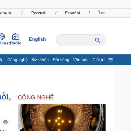
ສາລາວ
/
Русский
/
Español
/
ไทย
English
dcast
Radio
ệp
Công nghệ
Sức khỏe
Đời sống
Văn hóa
Giải trí
inh tế
Thị trường
ất động sản
Giá vàng
hởi nghiệp
Tiêu dùng
Tỷ giá
ỗi,
CÔNG NGHỆ
Chứng khoán
Giá cà phê
oanh nghiệp
Công nghệ
hông tin doanh nghiệp
Sành điệu