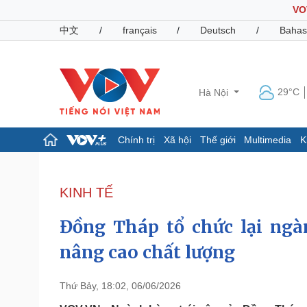
VO
中文
/
français
/
Deutsch
/
Bahas
29°C
Hà Nội
Chính trị
Xã hội
Thế giới
Multimedia
K
Chính trị
Xã hội
Đảng
Tin 24h
KINH TẾ
Tổ chức nhân sự
Dự báo thời tiết
Quốc hội
Giáo dục
Đồng Tháp tổ chức lại ngàn
Nhận diện sự thật
Dấu ấn VOV
Việc làm
nâng cao chất lượng
Biển đảo
Pháp luật
Quân sự - Quốc phòng
Thứ Bảy, 18:02, 06/06/2026
Vụ án
Vũ khí