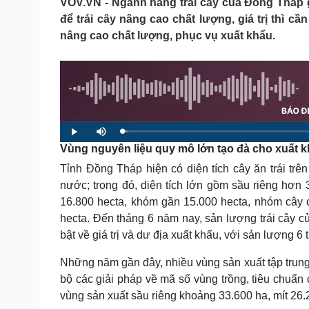
VOV.VN - Ngành hàng trái cây của Đồng Tháp giữ
Tin nóng
Việt Nam
để trái cây nâng cao chất lượng, giá trị thì cầ
Tư vấn luật
Phân tích
nâng cao chất lượng, phục vụ xuất khẩu.
Sức khỏe
Đời sống
Dinh dưỡng - món ngon
Nhà đẹp
Cây thuốc
Blog
Sản phụ khoa
Tình yêu - Gia đình
L
P
M
Nhi khoa
o
l
u
Vùng nguyên liệu quy mô lớn tạo đà cho xuất kh
a
a
t
Nam khoa
d
y
e
e
Làm đẹp - giảm cân
Tỉnh Đồng Tháp hiện có diện tích cây ăn trái trê
d
:
Phòng mạch online
1
nước; trong đó, diện tích lớn gồm sầu riêng hơn 
.
Ăn sạch sống khỏe
3
16.800 hecta, khóm gần 15.000 hecta, nhóm cây 
1
%
hecta. Đến tháng 6 năm nay, sản lượng trái cây của
Cải chính
bật về giá trị và dư địa xuất khẩu, với sản lượng 6
Những năm gần đây, nhiều vùng sản xuất tập trung 
bộ các giải pháp về mã số vùng trồng, tiêu chuẩn c
vùng sản xuất sầu riêng khoảng 33.600 ha, mít 26