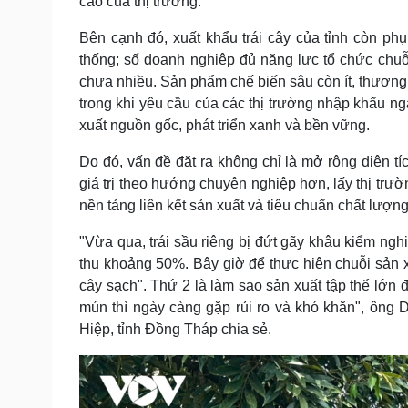
cao của thị trường.
Bên cạnh đó, xuất khẩu trái cây của tỉnh còn phụ
thống; số doanh nghiệp đủ năng lực tổ chức chuỗ
chưa nhiều. Sản phẩm chế biến sâu còn ít, thương h
trong khi yêu cầu của các thị trường nhập khẩu ng
xuất nguồn gốc, phát triển xanh và bền vững.
Do đó, vấn đề đặt ra không chỉ là mở rộng diện tí
giá trị theo hướng chuyên nghiệp hơn, lấy thị trư
nền tảng liên kết sản xuất và tiêu chuẩn chất lượng
"Vừa qua, trái sầu riêng bị đứt gãy khâu kiểm ngh
thu khoảng 50%. Bây giờ để thực hiện chuỗi sản x
cây sạch". Thứ 2 là làm sao sản xuất tập thể lớn 
mún thì ngày càng gặp rủi ro và khó khăn", ông
Hiệp, tỉnh Đồng Tháp chia sẻ.