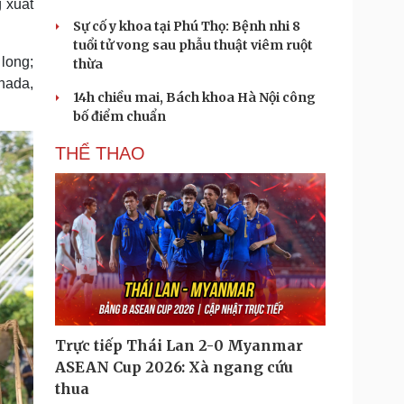
g xuất
Sự cố y khoa tại Phú Thọ: Bệnh nhi 8
tuổi tử vong sau phẫu thuật viêm ruột
long;
thừa
nada,
14h chiều mai, Bách khoa Hà Nội công
bố điểm chuẩn
THỂ THAO
Trực tiếp Thái Lan 2-0 Myanmar
ASEAN Cup 2026: Xà ngang cứu
thua