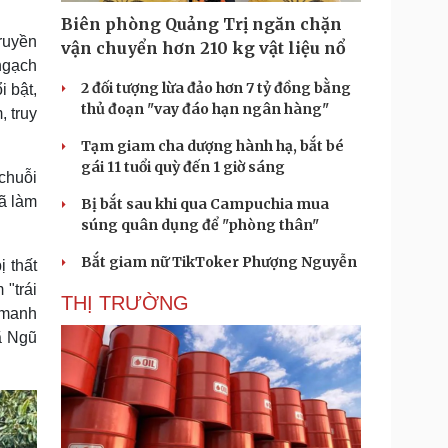
Biên phòng Quảng Trị ngăn chặn
ruyền
vận chuyển hơn 210 kg vật liệu nổ
ngạch
2 đối tượng lừa đảo hơn 7 tỷ đồng bằng
i bật,
thủ đoạn "vay đáo hạn ngân hàng"
, truy
Tạm giam cha dượng hành hạ, bắt bé
gái 11 tuổi quỳ đến 1 giờ sáng
 chuỗi
xã làm
Bị bắt sau khi qua Campuchia mua
súng quân dụng để "phòng thân"
Bắt giam nữ TikToker Phượng Nguyễn
ị thất
"trái
THỊ TRƯỜNG
, manh
ã Ngũ