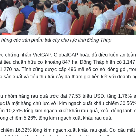
h hàng các sản phẩm trái cây chủ lực tỉnh Đồng Tháp
được chứng nhận VietGAP, GlobalGAP hoặc đủ điều kiện an toàn
ạt tiêu chuẩn hữu cơ khoảng 847 ha. Đồng Tháp hiện có 1.147
h 51.270 ha. Tỉnh cũng được cấp 496 mã số cơ sở đóng gói, tro
ản xuất và tiêu thụ trái cây đã tham gia liên kết với doanh 
u nhóm hàng rau quả ước đạt 77,53 triệu USD, tăng 1,76% s
tục là mặt hàng chủ lực với kim ngạch xuất khẩu chiếm 30,56%
iếm 10,25% tổng kim ngạch xuất khẩu rau quả, xoài đông lạnh 
long chiếm 5,26% tổng kim ngạch xuất khẩu rau quả.
 chiếm 16,32% tổng kim ngạch xuất khẩu rau quả. Cơ cấu mặt