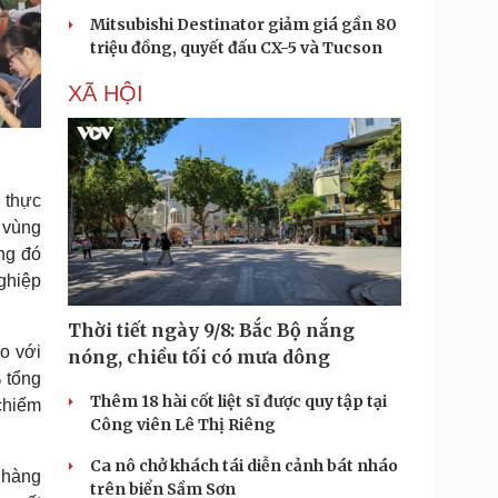
Mitsubishi Destinator giảm giá gần 80
triệu đồng, quyết đấu CX-5 và Tucson
XÃ HỘI
 thực
 vùng
ng đó
nghiệp
Thời tiết ngày 9/8: Bắc Bộ nắng
o với
nóng, chiều tối có mưa dông
 tổng
Thêm 18 hài cốt liệt sĩ được quy tập tại
chiếm
Công viên Lê Thị Riêng
Ca nô chở khách tái diễn cảnh bát nháo
 hàng
trên biển Sầm Sơn