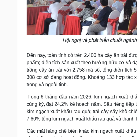
Hội nghị về phát triển chuỗi ngàn
Đến nay, toàn tỉnh có trên 2.400 ha cây ăn trái 
phẩm; diện tích sản xuất theo hướng hữu cơ và đ
trồng cây ăn trái với 2.758 mã số, tổng diện tíc
308 cơ sở đang hoạt động. Khoảng 133 hợp tác xã s
trong và ngoài tỉnh.
Trong 6 tháng đầu năm 2026, kim ngạch xuất khẩ
cùng kỳ, đạt 24,2% kế hoạch năm. Sầu riêng tiếp 
kim ngạch xuất khẩu rau quả; trái cây sấy khô ch
7,60% tổng kim ngạch xuất khẩu rau quả và thanh 
Các mặt hàng chế biến khác kim ngạch xuất khẩu