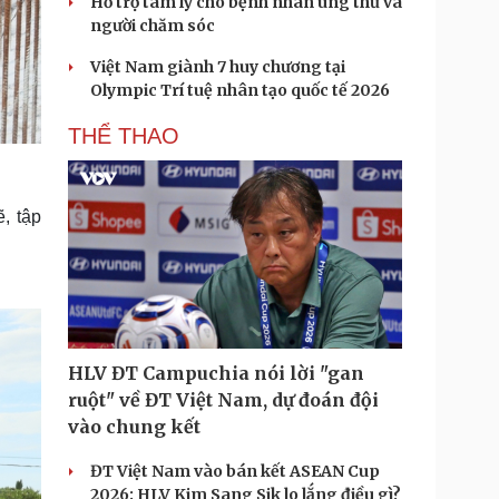
Hỗ trợ tâm lý cho bệnh nhân ung thư và
người chăm sóc
Việt Nam giành 7 huy chương tại
Olympic Trí tuệ nhân tạo quốc tế 2026
THỂ THAO
, tập
HLV ĐT Campuchia nói lời "gan
ruột" về ĐT Việt Nam, dự đoán đội
vào chung kết
ĐT Việt Nam vào bán kết ASEAN Cup
2026: HLV Kim Sang Sik lo lắng điều gì?