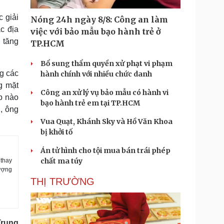
 giải
Nóng 24h ngày 8/8: Công an làm
c địa
việc với bảo mẫu bạo hành trẻ ở
 tăng
TP.HCM
Bổ sung thẩm quyền xử phạt vi phạm
ng các
hành chính với nhiều chức danh
g mặt
Công an xử lý vụ bảo mẫu có hành vi
p nào
bạo hành trẻ em tại TP.HCM
, ông
Vua Quạt, Khánh Sky và Hồ Văn Khoa
bị khởi tố
Án tử hình cho tội mua bán trái phép
chất ma túy
 thay
lượng
THỊ TRƯỜNG
Trung