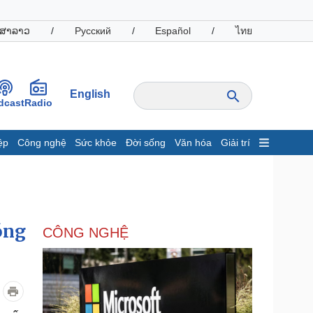
ສາລາວ
/
Русский
/
Español
/
ไทย
English
dcast
Radio
ệp
Công nghệ
Sức khỏe
Đời sống
Văn hóa
Giải trí
inh tế
Thị trường
ất động sản
Giá vàng
hởi nghiệp
Tiêu dùng
Tỷ giá
óng
CÔNG NGHỆ
Chứng khoán
Giá cà phê
oanh nghiệp
Công nghệ
hông tin doanh nghiệp
Sành điệu