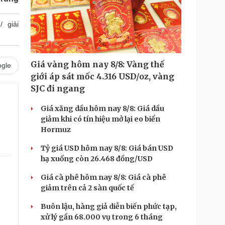
giải
Giá vàng hôm nay 8/8: Vàng thế
gle
giới áp sát mốc 4.316 USD/oz, vàng
SJC đi ngang
Giá xăng dầu hôm nay 8/8: Giá dầu
giảm khi có tín hiệu mở lại eo biển
Hormuz
Tỷ giá USD hôm nay 8/8: Giá bán USD
hạ xuống còn 26.468 đồng/USD
Giá cà phê hôm nay 8/8: Giá cà phê
giảm trên cả 2 sàn quốc tế
Buôn lậu, hàng giả diễn biến phức tạp,
xử lý gần 68.000 vụ trong 6 tháng