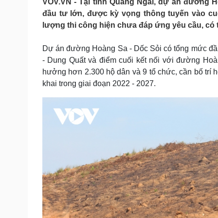
VOV.VN - Tại tỉnh Quảng Ngãi, dự án đường H
Tin nóng
Việt Nam
đầu tư lớn, được kỳ vọng thông tuyến vào cu
Tư vấn luật
Phân tích
lượng thi công hiện chưa đáp ứng yêu cầu, có 
Dự án đường Hoàng Sa - Dốc Sỏi có tổng mức đầu 
Sức khỏe
Đời sống
- Dung Quất và điểm cuối kết nối với đường Ho
Dinh dưỡng - món ngon
Nhà đẹp
hưởng hơn 2.300 hộ dân và 9 tổ chức, cần bố trí h
Cây thuốc
Blog
khai trong giai đoạn 2022 - 2027.
Sản phụ khoa
Tình yêu - Gia đình
Nhi khoa
Nam khoa
Làm đẹp - giảm cân
Phòng mạch online
Ăn sạch sống khỏe
Cải chính