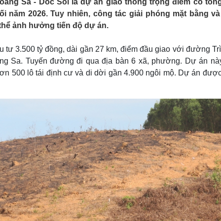
oàng Sa - Dốc Sỏi là dự án giao thông trọng điểm có tổn
Lịch thi đấu bóng đá
Xe máy
ối năm 2026. Tuy nhiên, công tác giải phóng mặt bằng và
Thế giới thể thao
Tư vấn
thể ảnh hưởng tiến độ dự án.
eSports
V
Hậu trường
tư 3.500 tỷ đồng, dài gần 27 km, điểm đầu giao với đường Trì
Văn hóa
Giải trí
D
àng Sa. Tuyến đường đi qua địa bàn 6 xã, phường. Dự án nà
Sân khấu - Điện ảnh
Nghệ sĩ
ơn 500 lô tái định cư và di dời gần 4.900 ngôi mộ. Dự án được
Văn học
Thời trang
Âm nhạc
Sao Việt
c
Di sản