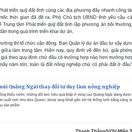
át triển quỹ đất tỉnh cùng các địa phương đẩy nhanh công tác
mốc thời gian đã đề ra. Phó Chủ tịch UBND tỉnh yêu cầu cá
 Trung tâm Phát triển quỹ đất tỉnh lập phương án bồi thường,
n trong quá trình triển khai dự án.
 vướng thì tổ chức vận động. Ban Quản lý dự án đầu tư xây dự
 giữa làm trung tâm. Hiện nay, quy định về đền bù, giải phón
ng giá theo quy định chứ đâu có trường hợp nào hơn trường hợ
mấy năm trời, toàn là đất nông nghiệp chứ có phải đất ở đâu"
núi Quảng Ngãi thay đổi tư duy làm nông nghiệp
ng thiếu nước, những đồi keo hiệu quả thấp ở vùng cao Quảng Ngãi đang được
ản xuất mới như dứa Queen, khoai lang Nhật gắn với hệ thống tưới bằng năng 
 thụ sản phẩm.
Thanh Thắng/VOV-Miền 