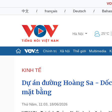
VO
中文
/
français
/
Deutsch
/
Bahas
25°C
Hà Nội
Chính trị
Xã hội
Thế giới
Multimedia
K
Chính trị
Xã hội
Đảng
Tin 24h
KINH TẾ
Tổ chức nhân sự
Dự báo thời tiết
Quốc hội
Giáo dục
Dự án đường Hoàng Sa - Dốc
Nhận diện sự thật
Dấu ấn VOV
Việc làm
mặt bằng
Biển đảo
Pháp luật
Quân sự - Quốc phòng
Thứ Năm, 11:03, 18/06/2026
Vụ án
Vũ khí