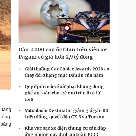
Gần 2.000 con ốc titan trên siêu xe
Pagani có giá hơn 2,9 tỷ đồng
Giải thưởng Car Choice Awards 2026 có
thay đổi ở hạng mục Dấu ấn của năm
Quy định mới về xử phạt không dùng
ghế an toàn cho trẻ em trên ô tô từ
15/8
Quang
Mitsubishi Destinator giảm giá gần 80
công.
triệu đồng, quyết đấu CX-5 và Tucson
t bằng
Khu vực sạc xe điện chung cư cần đáp
ứng những quy định an toàn PCCC