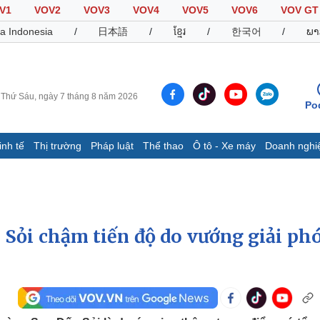
V1
VOV2
VOV3
VOV4
VOV5
VOV6
VOV GT
a Indonesia
/
日本語
/
ខ្មែរ
/
한국어
/
ພາ
Thứ Sáu, ngày 7 tháng 8 năm 2026
Po
inh tế
Thị trường
Pháp luật
Thể thao
Ô tô - Xe máy
Doanh nghi
Thế giới
Multimedia
K
Quan sát
Video
B
Cuộc sống đó đây
Ảnh
K
Hồ sơ
E-Magazine
 Sỏi chậm tiến độ do vướng giải ph
Infographic
Thể thao
Ô tô - Xe máy
D
Bóng đá
Ô tô
T