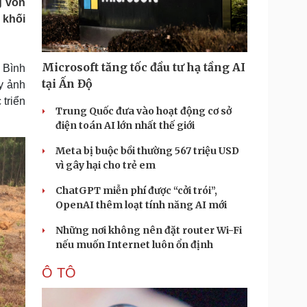
g vốn
Doanh nghiệp 24h
Tin Công nghệ
 khối
Doanh nhân
Trải nghiệm
ì cộng đồng
Chuyển đổi số
Microsoft tăng tốc đầu tư hạ tầng AI
 Bình
u lịch
Podcast
tại Ấn Độ
y ảnh
Tư vấn
Câu chuyện thời sự
 triển
Săn Tour
Đọc truyện đêm khuya
Trung Quốc đưa vào hoạt động cơ sở
heck-in
Cửa sổ tình yêu
điện toán AI lớn nhất thế giới
Kể chuyện cho bé
Meta bị buộc bồi thường 567 triệu USD
Hạt giống tâm hồn
vì gây hại cho trẻ em
ChatGPT miễn phí được “cởi trói”,
OpenAI thêm loạt tính năng AI mới
Những nơi không nên đặt router Wi-Fi
nếu muốn Internet luôn ổn định
Ô TÔ