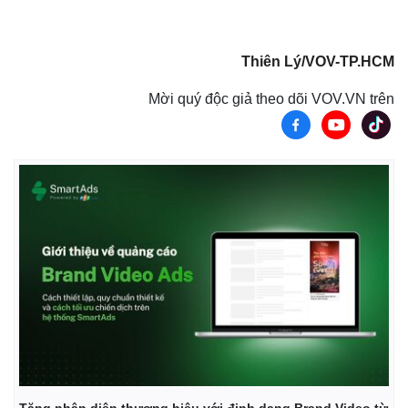
Tư vấn luật
Phân tích
Thiên Lý/VOV-TP.HCM
Mời quý độc giả theo dõi VOV.VN trên