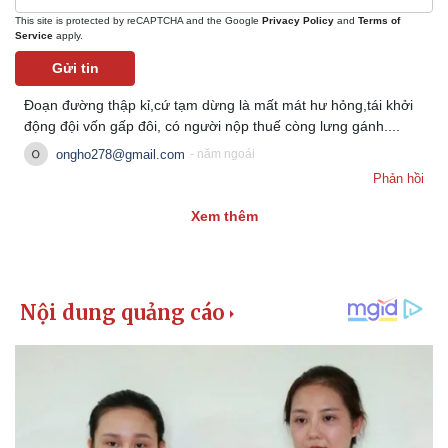
This site is protected by reCAPTCHA and the Google
Privacy Policy
and
Terms of
Service
apply.
Gửi tin
Đoạn đường thập kỉ,cứ tạm dừng là mất mát hư hỏng,tái khởi
động đội vốn gấp đôi, có người nộp thuế còng lưng gánh....
ongho278@gmail.com
- năm ngoái
Phản hồi
Xem thêm