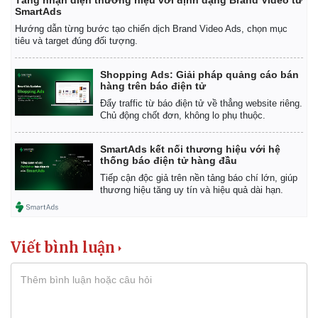
Tăng nhận diện thương hiệu với định dạng Brand Video từ
SmartAds
Hướng dẫn từng bước tạo chiến dịch Brand Video Ads, chọn mục
tiêu và target đúng đối tượng.
Shopping Ads: Giải pháp quảng cáo bán
hàng trên báo điện tử
Đẩy traffic từ báo điện tử về thẳng website riêng.
Chủ động chốt đơn, không lo phụ thuộc.
SmartAds kết nối thương hiệu với hệ
thống báo điện tử hàng đầu
Tiếp cận độc giả trên nền tảng báo chí lớn, giúp
Thể thao
Ô tô - Xe máy
thương hiệu tăng uy tín và hiệu quả dài hạn.
Bóng đá
Ô tô
Lịch thi đấu bóng đá
Xe máy
Thế giới thể thao
Tư vấn
Viết bình luận
eSports
Hậu trường