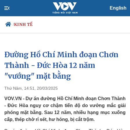
English
KINH TẾ
/
Đường Hồ Chí Minh đoạn Chơn
Chính trị
Xã hội
Đảng
Tin 24h
Thành - Đức Hòa 12 năm
Tổ chức nhân sự
Dự báo thời tiết
"vướng" mặt bằng
Quốc hội
Giáo dục
Nhận diện sự thật
Dấu ấn VOV
Việc làm
Thứ Năm, 14:51, 20/03/2025
Biển đảo
VOV.VN - Dự án đường Hồ Chí Minh đoạn Chơn Thành
- Đức Hòa nguy cơ chậm tiến độ do vướng mắc giải
phóng mặt bằng. Sau 12 năm, nhiều hạng mục xuống
cấp, thép chờ rỉ sét, hư hỏng, bị cắt trộm.