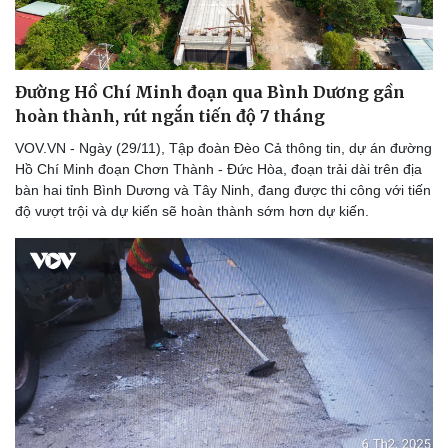
Săn Tour
Đọc truyện đêm khuya
check-in
Cửa sổ tình yêu
Kể chuyện cho bé
Hạt giống tâm hồn
Đường Hồ Chí Minh đoạn qua Bình Dương gần
hoàn thành, rút ngắn tiến độ 7 tháng
VOV.VN - Ngày (29/11), Tập đoàn Đèo Cả thông tin, dự án đường
Hồ Chí Minh đoạn Chơn Thành - Đức Hòa, đoạn trải dài trên địa
bàn hai tỉnh Bình Dương và Tây Ninh, đang được thi công với tiến
độ vượt trội và dự kiến sẽ hoàn thành sớm hơn dự kiến.