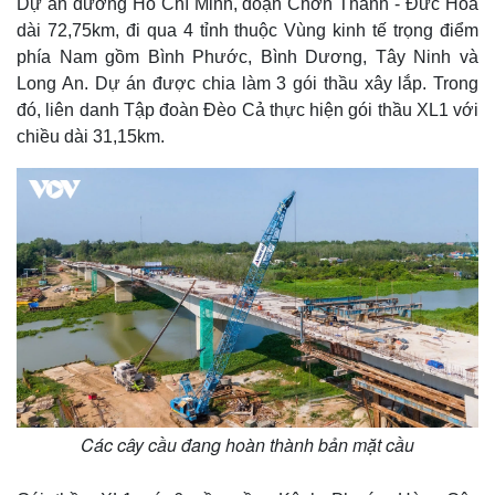
Dự án đường Hồ Chí Minh, đoạn Chơn Thành - Đức Hòa
dài 72,75km, đi qua 4 tỉnh thuộc Vùng kinh tế trọng điểm
phía Nam gồm Bình Phước, Bình Dương, Tây Ninh và
Long An. Dự án được chia làm 3 gói thầu xây lắp. Trong
đó, liên danh Tập đoàn Đèo Cả thực hiện gói thầu XL1 với
chiều dài 31,15km.
Các cây cầu đang hoàn thành bản mặt cầu