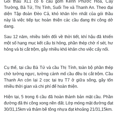
Gói thầu XL1 có 6 cầu gồm Kênh Phước Hòa, Cây
Trường, Bà Tứ, Thị Tính, Suối Tre và Thanh An. Theo đại
diện Tập đoàn Đèo Cả, khó khăn lớn nhất của gói thầu
này là việc tiếp tục hoàn thiện các cầu đang thi công dở
dang.
Thế giới
Multimedia
Sau 12 năm, nhiều biến đổi về thời tiết, khí hậu đã khiến
Quan sát
Video
một số hạng mục kết cấu bị hỏng, phần thép chờ rỉ sét, hư
Cuộc sống đó đây
Ảnh
hỏng và bị cắt trộm, gây nhiều khó khăn cho việc cấy nối.
Hồ sơ
E-Magazine
Infographic
Cụ thể, tại cầu Bà Tứ và cầu Thị Tính, toàn bộ phần thép
chờ tường ngực, tường cánh mố cầu đều bị cắt trộm. Cầu
Thanh An còn lại 2 cọc tại trụ T7 ở giữa sông, gây tốn
nhiều thời gian và chi phí để hoàn thiện.
Hiện tại, 5 trong 6 cầu đã hoàn thành bản mặt cầu. Phần
đường đã thi công xong nền đất. Lớp móng mặt đường đạt
30/31,15km và thảm bê tông nhựa đạt khoảng 21/31,15km.