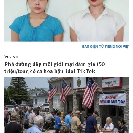
Doanh nghiệp
Công nghệ
Thông tin doanh nghiệp
Sành điệu
Doanh nghiệp 24h
Tin Công nghệ
Doanh nhân
Trải nghiệm
Vì cộng đồng
Chuyển đổi số