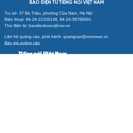
BÁO ĐIỆN TỬ TIẾNG NÓI VIỆT NAM
Trụ sở: 37 Bà Triệu, phường Cửa Nam, Hà Nội
Điện thoại: 84-24-22105148, 84-24-39785691
Thư điện tử: baodientuvov@vov.vn
Liên hệ quảng cáo, phát hành: quangcao@vovnews.vn
Báo giá quảng cáo
Báo in
xuất bản thứ Năm hàng tuần
Tổng Biên tập: NGÔ THIỆU PHONG
Phó Tổng Biên tập: Phạm Công Hân, Đặng Thị Khanh, Giang
Trung Sơn, Nguyễn Tuyết Yến
Cơ quan chủ quản: ĐÀI TIẾNG NÓI VIỆT NAM