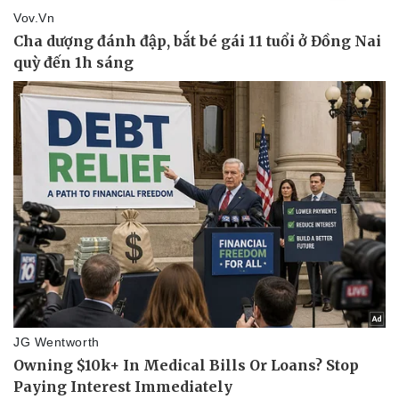
Sức khỏe
Đời sống
Dinh dưỡng - món ngon
Nhà đẹp
Cây thuốc
Blog
Sản phụ khoa
Tình yêu - Gia đình
Nhi khoa
Nam khoa
Làm đẹp - giảm cân
Phòng mạch online
Ăn sạch sống khỏe