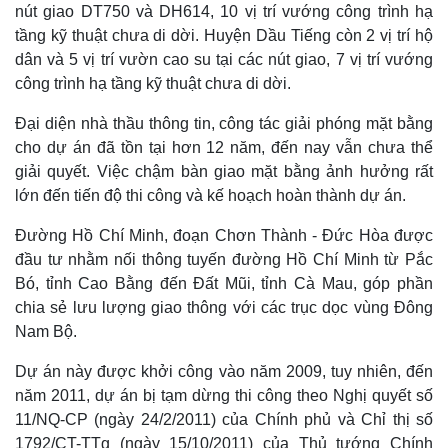
nút giao DT750 và DH614, 10 vị trí vướng công trình hạ
Kinh tế
Thị trường
tầng kỹ thuật chưa di dời. Huyện Dầu Tiếng còn 2 vị trí hộ
Bất động sản
Giá vàng
dân và 5 vị trí vườn cao su tại các nút giao, 7 vị trí vướng
Khởi nghiệp
Tiêu dùng
công trình hạ tầng kỹ thuật chưa di dời.
Tỷ giá
Chứng khoán
Đại diện nhà thầu thông tin, công tác giải phóng mặt bằng
Giá cà phê
cho dự án đã tồn tại hơn 12 năm, đến nay vẫn chưa thể
giải quyết. Việc chậm bàn giao mặt bằng ảnh hưởng rất
lớn đến tiến độ thi công và kế hoạch hoàn thành dự án.
Đường Hồ Chí Minh, đoạn Chơn Thành - Đức Hòa được
đầu tư nhằm nối thông tuyến đường Hồ Chí Minh từ Pắc
Bó, tỉnh Cao Bằng đến Đất Mũi, tỉnh Cà Mau, góp phần
chia sẻ lưu lượng giao thông với các trục dọc vùng Đông
Nam Bộ.
Dự án này được khởi công vào năm 2009, tuy nhiên, đến
năm 2011, dự án bị tạm dừng thi công theo Nghị quyết số
11/NQ-CP (ngày 24/2/2011) của Chính phủ và Chỉ thị số
1792/CT-TTg (ngày 15/10/2011) của Thủ tướng Chính