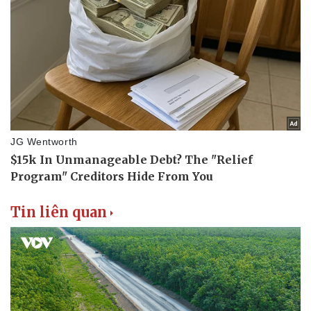
Văn hóa
Giải trí
Sân khấu - Điện ảnh
Nghệ sĩ
Văn học
Thời trang
Âm nhạc
Sao Việt
Di sản
Tin liên quan