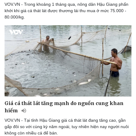
VOV.VN - Trong khoảng 1 tháng qua, nông dân Hậu Giang phấn
khởi khi giá cá thát lát được thương lái thu mua ở mức 75.000 -
Văn hóa
Giải trí
80.000/kg.
Sân khấu - Điện ảnh
Nghệ sĩ
Văn học
Thời trang
Âm nhạc
Sao Việt
Di sản
Giá cá thát lát tăng mạnh do nguồn cung khan
hiếm
VOV.VN - Tại tỉnh Hậu Giang giá cá thát lát đang tăng cao, gần
gấp đôi so với cùng kỳ năm ngoái, tuy nhiên hiện nay người nuôi
không còn nhiều cá để bán.