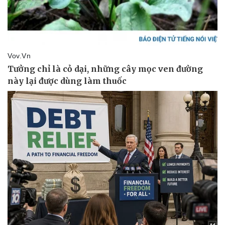
Sức khỏe
Đời sống
Dinh dưỡng - món ngon
Nhà đẹp
Cây thuốc
Blog
Sản phụ khoa
Tình yêu - Gia đình
Nhi khoa
Nam khoa