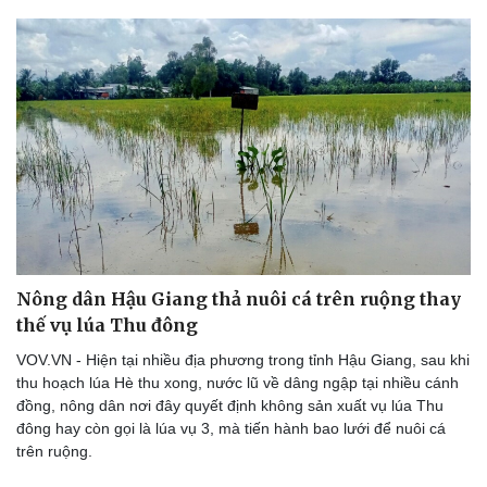
Du lịch
Podcast
Tư vấn
Câu chuyện thời sự
Săn Tour
Đọc truyện đêm khuya
check-in
Cửa sổ tình yêu
Kể chuyện cho bé
Hạt giống tâm hồn
Nông dân Hậu Giang thả nuôi cá trên ruộng thay
thế vụ lúa Thu đông
VOV.VN - Hiện tại nhiều địa phương trong tỉnh Hậu Giang, sau khi
thu hoạch lúa Hè thu xong, nước lũ về dâng ngập tại nhiều cánh
đồng, nông dân nơi đây quyết định không sản xuất vụ lúa Thu
đông hay còn gọi là lúa vụ 3, mà tiến hành bao lưới để nuôi cá
trên ruộng.