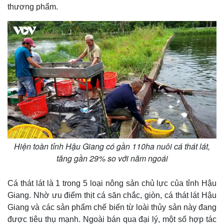
thương phẩm.
Hiện toàn tỉnh Hậu Giang có gần 110ha nuôi cá thát lát,
tăng gần 29% so với năm ngoái
Thế giới
Multimedia
Quan sát
Video
Cuộc sống đó đây
Ảnh
Cá thát lát là 1 trong 5 loại nông sản chủ lực của tỉnh Hậu
Hồ sơ
E-Magazine
Giang. Nhờ ưu điểm thịt cá săn chắc, giòn, cá thát lát Hậu
Infographic
Giang và các sản phẩm chế biến từ loài thủy sản này đang
được tiêu thụ mạnh. Ngoài bán qua đại lý, một số hợp tác