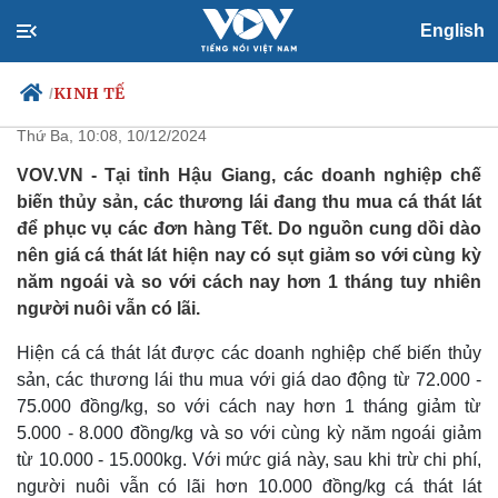
English
Giá cá thát lát sụt giảm, người
nuôi cá ở Hậu Giang vẫn có lãi
KINH TẾ
/
Thứ Ba, 10:08, 10/12/2024
VOV.VN - Tại tỉnh Hậu Giang, các doanh nghiệp chế
biến thủy sản, các thương lái đang thu mua cá thát lát
Chính trị
Xã hội
để phục vụ các đơn hàng Tết. Do nguồn cung dồi dào
Đảng
Tin 24h
nên giá cá thát lát hiện nay có sụt giảm so với cùng kỳ
Tổ chức nhân sự
Dự báo thời tiết
năm ngoái và so với cách nay hơn 1 tháng tuy nhiên
Quốc hội
Giáo dục
người nuôi vẫn có lãi.
Nhận diện sự thật
Dấu ấn VOV
Việc làm
Hiện cá cá thát lát được các doanh nghiệp chế biến thủy
Biển đảo
sản, các thương lái thu mua với giá dao động từ 72.000 -
75.000 đồng/kg, so với cách nay hơn 1 tháng giảm từ
5.000 - 8.000 đồng/kg và so với cùng kỳ năm ngoái giảm
từ 10.000 - 15.000kg. Với mức giá này, sau khi trừ chi phí,
người nuôi vẫn có lãi hơn 10.000 đồng/kg cá thát lát