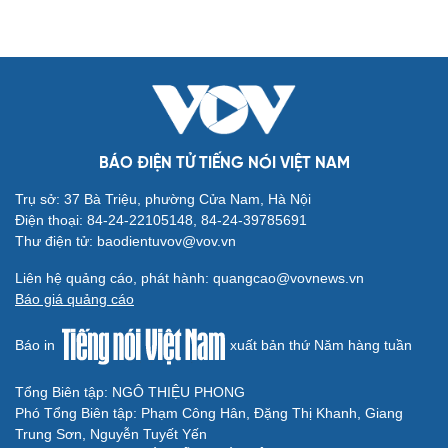
BÁO ĐIỆN TỬ TIẾNG NÓI VIỆT NAM
Trụ sở: 37 Bà Triệu, phường Cửa Nam, Hà Nội
Điện thoại: 84-24-22105148, 84-24-39785691
Thư điện tử: baodientuvov@vov.vn
Cải chính
Liên hệ quảng cáo, phát hành: quangcao@vovnews.vn
Báo giá quảng cáo
Báo in
xuất bản thứ Năm hàng tuần
Tổng Biên tập: NGÔ THIỆU PHONG
Phó Tổng Biên tập: Phạm Công Hân, Đặng Thị Khanh, Giang
Trung Sơn, Nguyễn Tuyết Yến