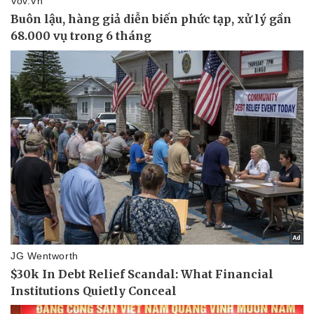
Pháp luật
Quân sự - Quốc phòng
Vụ án
Vũ khí
Tin nóng
Việt Nam
Tư vấn luật
Phân tích