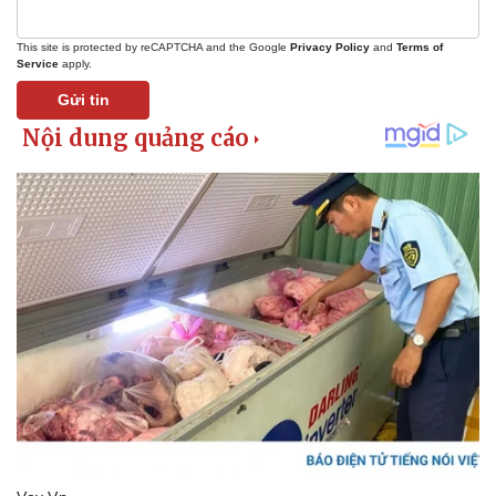
Khởi nghiệp
Tiêu dùng
Tỷ giá
This site is protected by reCAPTCHA and the Google
Privacy Policy
and
Terms of
Chứng khoán
Service
apply.
Giá cà phê
Gửi tin