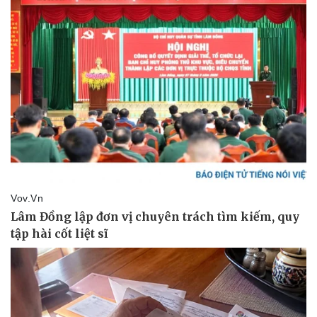
Thể thao
Ô tô - Xe máy
Bóng đá
Ô tô
Lịch thi đấu bóng đá
Xe máy
Thế giới thể thao
Tư vấn
eSports
Hậu trường