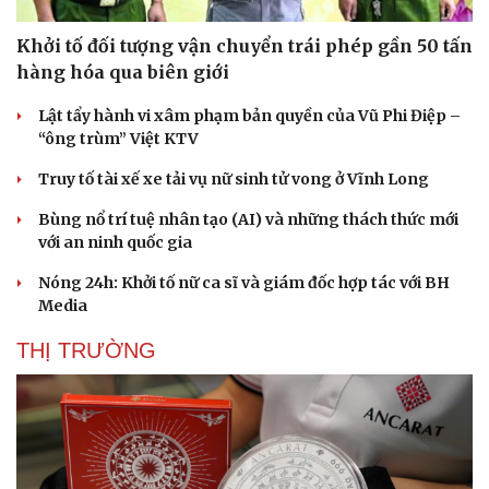
Hạt giống tâm hồn
Khởi tố đối tượng vận chuyển trái phép gần 50 tấn
hàng hóa qua biên giới
Lật tẩy hành vi xâm phạm bản quyền của Vũ Phi Điệp –
“ông trùm” Việt KTV
Truy tố tài xế xe tải vụ nữ sinh tử vong ở Vĩnh Long
Bùng nổ trí tuệ nhân tạo (AI) và những thách thức mới
với an ninh quốc gia
Nóng 24h: Khởi tố nữ ca sĩ và giám đốc hợp tác với BH
Media
THỊ TRƯỜNG