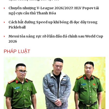
Chuyển nhượng V-League 2026/2027: HLV Popov tái
ngộ cựu cầu thủ Thanh Hóa
Cách bắt đường Speed up khi bóng đi dọc dây trong
Pickleball
Messi tỏa sáng rực rỡ ở lần đầu đá chính sau World Cup
2026
PHÁP LUẬT
Du lịch
Podcast
Tư vấn
Câu chuyện thời sự
Săn Tour
Đọc truyện đêm khuya
check-in
Cửa sổ tình yêu
Kể chuyện cho bé