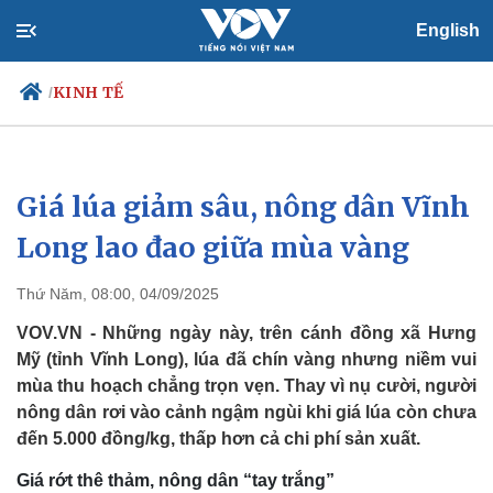
English
KINH TẾ
/
Giá lúa giảm sâu, nông dân Vĩnh
Chính trị
Xã hội
Đảng
Tin 24h
Long lao đao giữa mùa vàng
Tổ chức nhân sự
Dự báo thời tiết
Quốc hội
Giáo dục
Thứ Năm, 08:00, 04/09/2025
Nhận diện sự thật
Dấu ấn VOV
Việc làm
VOV.VN - Những ngày này, trên cánh đồng xã Hưng
Biển đảo
Mỹ (tỉnh Vĩnh Long), lúa đã chín vàng nhưng niềm vui
mùa thu hoạch chẳng trọn vẹn. Thay vì nụ cười, người
nông dân rơi vào cảnh ngậm ngùi khi giá lúa còn chưa
đến 5.000 đồng/kg, thấp hơn cả chi phí sản xuất.
Giá rớt thê thảm, nông dân “tay trắng”