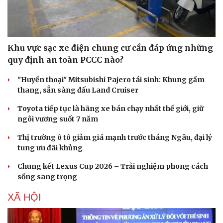
Khu vực sạc xe điện chung cư cần đáp ứng những
quy định an toàn PCCC nào?
"Huyền thoại" Mitsubishi Pajero tái sinh: Khung gầm
thang, sẵn sàng đấu Land Cruiser
Toyota tiếp tục là hãng xe bán chạy nhất thế giới, giữ
ngôi vương suốt 7 năm
Thị trường ô tô giảm giá mạnh trước tháng Ngâu, đại lý
Văn hóa
Giải trí
tung ưu đãi khủng
Sân khấu - Điện ảnh
Nghệ sĩ
Chung kết Lexus Cup 2026 – Trải nghiệm phong cách
Văn học
Thời trang
sống sang trọng
Âm nhạc
Sao Việt
Di sản
XÃ HỘI