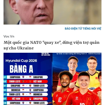
Doanh nghiệp
Công nghệ
Thông tin doanh nghiệp
Sành điệu
Doanh nghiệp 24h
Tin Công nghệ
Doanh nhân
Trải nghiệm
Vì cộng đồng
Chuyển đổi số