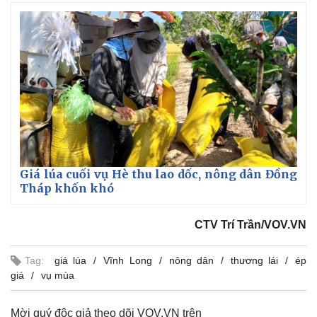
e
u
s
d
r
c
m
:
e
r
2
-
e
.
i
e
a
3
n
n
0
-
%
P
i
i
c
t
n
u
r
e
i
n
g
T
Giá lúa cuối vụ Hè thu lao dốc, nông dân Đồng
Tháp khốn khó
i
m
CTV Trí Trần/VOV.VN
e
Tag:
giá lúa
Vĩnh Long
nông dân
thương lái
ép
giá
vụ mùa
Pháp luật
Quân sự - Quốc phòng
Mời quý độc giả theo dõi VOV.VN trên