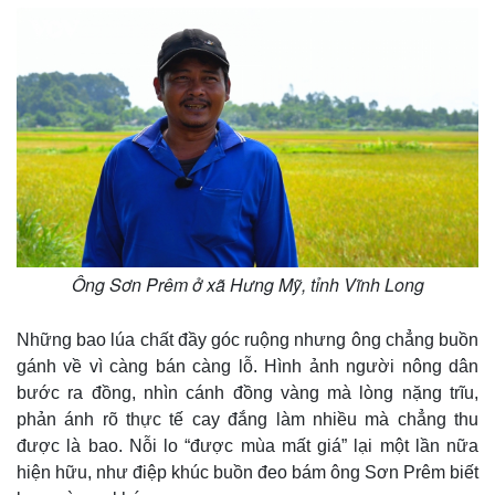
Ông Sơn Prêm ở xã Hưng Mỹ, tỉnh Vĩnh Long
Những bao lúa chất đầy góc ruộng nhưng ông chẳng buồn
gánh về vì càng bán càng lỗ. Hình ảnh người nông dân
bước ra đồng, nhìn cánh đồng vàng mà lòng nặng trĩu,
phản ánh rõ thực tế cay đắng làm nhiều mà chẳng thu
được là bao. Nỗi lo “được mùa mất giá” lại một lần nữa
hiện hữu, như điệp khúc buồn đeo bám ông Sơn Prêm biết