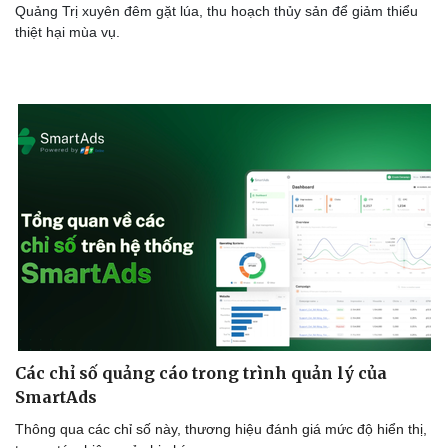
Quảng Trị xuyên đêm gặt lúa, thu hoạch thủy sản để giảm thiểu
thiệt hại mùa vụ.
Sức khỏe
Đời sống
Dinh dưỡng - món ngon
Nhà đẹp
Cây thuốc
Blog
Sản phụ khoa
Tình yêu - Gia đình
Nhi khoa
Nam khoa
Làm đẹp - giảm cân
Phòng mạch online
Ăn sạch sống khỏe
Các chỉ số quảng cáo trong trình quản lý của
SmartAds
Thông qua các chỉ số này, thương hiệu đánh giá mức độ hiển thị,