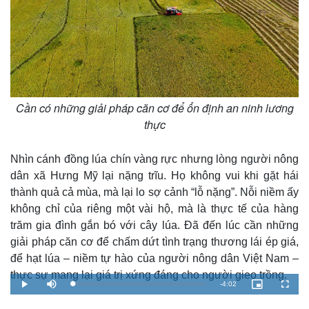
Cần có những giải pháp căn cơ để ổn định an ninh lương
thực
Nhìn cánh đồng lúa chín vàng rực nhưng lòng người nông
dân xã Hưng Mỹ lại nặng trĩu. Họ không vui khi gặt hái
thành quả cả mùa, mà lại lo sợ cảnh “lỗ nặng”. Nỗi niềm ấy
không chỉ của riêng một vài hộ, mà là thực tế của hàng
trăm gia đình gắn bó với cây lúa. Đã đến lúc cần những
giải pháp căn cơ để chấm dứt tình trạng thương lái ép giá,
để hạt lúa – niềm tự hào của người nông dân Việt Nam –
thực sự mang lại giá trị xứng đáng cho người gieo trồng.
R
-
4:02
L
P
M
P
F
o
l
u
i
u
a
a
t
c
l
e
d
y
e
t
l