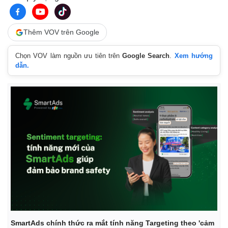
Vụ án
Vũ khí
Tin nóng
Việt Nam
Tư vấn luật
Phân tích
Thêm VOV trên Google
Chọn VOV làm nguồn ưu tiên trên
Google Search
.
Xem hướng
dẫn.
SmartAds chính thức ra mắt tính năng Targeting theo 'cảm