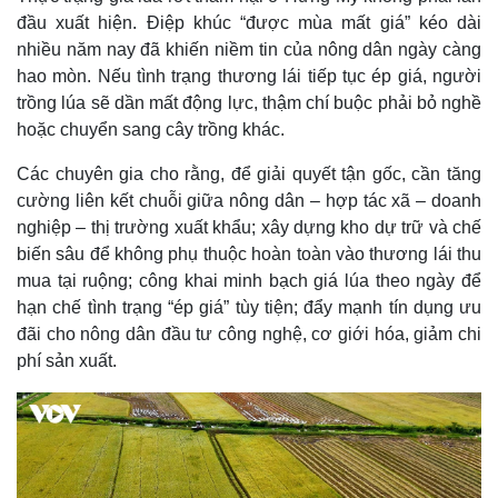
Giá cà phê
đầu xuất hiện. Điệp khúc “được mùa mất giá” kéo dài
nhiều năm nay đã khiến niềm tin của nông dân ngày càng
hao mòn. Nếu tình trạng thương lái tiếp tục ép giá, người
trồng lúa sẽ dần mất động lực, thậm chí buộc phải bỏ nghề
hoặc chuyển sang cây trồng khác.
Các chuyên gia cho rằng, để giải quyết tận gốc, cần tăng
cường liên kết chuỗi giữa nông dân – hợp tác xã – doanh
nghiệp – thị trường xuất khẩu; xây dựng kho dự trữ và chế
biến sâu để không phụ thuộc hoàn toàn vào thương lái thu
mua tại ruộng; công khai minh bạch giá lúa theo ngày để
hạn chế tình trạng “ép giá” tùy tiện; đẩy mạnh tín dụng ưu
đãi cho nông dân đầu tư công nghệ, cơ giới hóa, giảm chi
phí sản xuất.