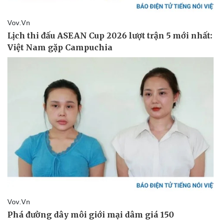
Thể thao
Ô tô - Xe máy
Bóng đá
Ô tô
Lịch thi đấu bóng đá
Xe máy
Thế giới thể thao
Tư vấn
eSports
Hậu trường