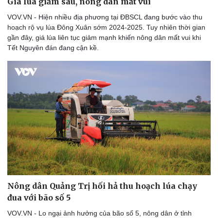
Giá lúa giảm sâu, nông dân mất vui
VOV.VN - Hiện nhiều địa phương tại ĐBSCL đang bước vào thu
hoạch rộ vụ lúa Đông Xuân sớm 2024-2025. Tuy nhiên thời gian
gần đây, giá lúa liên tục giảm mạnh khiến nông dân mất vui khi
Tết Nguyên đán đang cận kề.
Nông dân Quảng Trị hối hả thu hoạch lúa chạy
đua với bão số 5
VOV.VN - Lo ngại ảnh hưởng của bão số 5, nông dân ở tỉnh