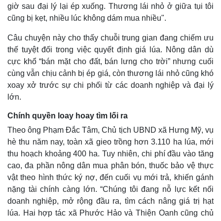
giờ sau đại lý lại ép xuống. Thương lái nhỏ ở giữa tụi tôi
cũng bị kẹt, nhiều lúc không dám mua nhiều".
Câu chuyện này cho thấy chuỗi trung gian đang chiếm ưu
thế tuyệt đối trong việc quyết định giá lúa. Nông dân dù
cực khổ “bán mặt cho đất, bán lưng cho trời” nhưng cuối
cùng vẫn chịu cảnh bị ép giá, còn thương lái nhỏ cũng khó
xoay xở trước sự chi phối từ các doanh nghiệp và đại lý
lớn.
Chính quyền loay hoay tìm lối ra
Theo ông Phạm Đắc Tâm, Chủ tịch UBND xã Hưng Mỹ, vụ
hè thu năm nay, toàn xã gieo trồng hơn 3.110 ha lúa, mới
thu hoạch khoảng 400 ha. Tuy nhiên, chi phí đầu vào tăng
cao, đa phần nông dân mua phân bón, thuốc bảo vệ thực
vật theo hình thức ký nợ, đến cuối vụ mới trả, khiến gánh
nặng tài chính càng lớn. “Chúng tôi đang nỗ lực kết nối
doanh nghiệp, mở rộng đầu ra, tìm cách nâng giá trị hạt
lúa. Hai hợp tác xã Phước Hảo và Thiện Oanh cũng chủ