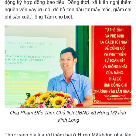
động ký hợp đồng bao tiêu. Đồng thời, xã kiến nghị thêm
nguồn vốn vay ưu đãi để bà con đầu tư máy móc, giảm chi
phí sản xuất”, ông Tâm cho biết.
Kinh tế
Thị trường
Ông Phạm Đắc Tâm, Chủ tịch UBND xã Hưng Mỹ tỉnh
Bất động sản
Giá vàng
Vĩnh Long
Khởi nghiệp
Tiêu dùng
Tỷ giá
Chứng khoán
Thực trạng giá lúa rớt thảm hại ở Hưng Mỹ không phải lần