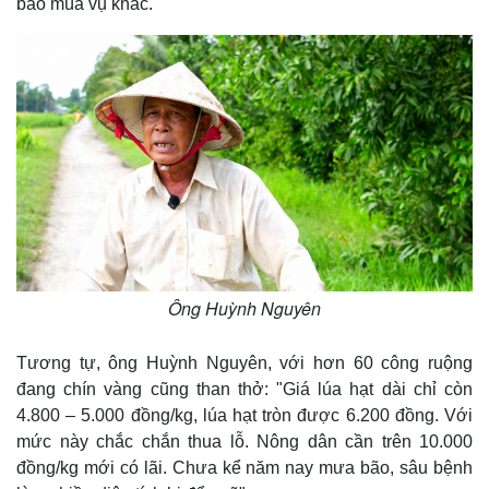
bao mùa vụ khác.
Ông Huỳnh Nguyên
Thế giới
Multimedia
Quan sát
Video
Tương tự, ông Huỳnh Nguyên, với hơn 60 công ruộng
Cuộc sống đó đây
Ảnh
đang chín vàng cũng than thở: "Giá lúa hạt dài chỉ còn
Hồ sơ
E-Magazine
Infographic
4.800 – 5.000 đồng/kg, lúa hạt tròn được 6.200 đồng. Với
mức này chắc chắn thua lỗ. Nông dân cần trên 10.000
đồng/kg mới có lãi. Chưa kể năm nay mưa bão, sâu bệnh