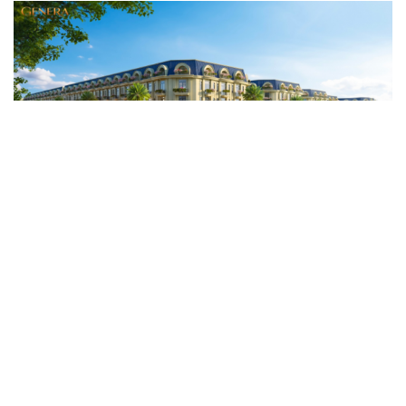
Genera by The Solia: Tâm điểm đón xu hướng
dịch chuyển cư dân từ trung tâm
Mục tiêu 114 dự án: Hà Nội sẽ tháo gỡ điểm nghẽn nhà ở
xã hội ra sao?
TP.HCM rà soát 16 khu đất xây dựng nhà lưu trú công
nhân
Nhà ở cho thuê: Lối mở để bình ổn thị trường và mở rộng