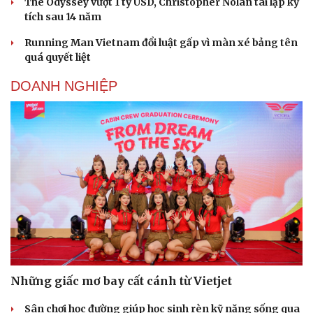
The Odyssey vượt 1 tỷ USD, Christopher Nolan tái lập kỳ
tích sau 14 năm
Running Man Vietnam đổi luật gấp vì màn xé bảng tên
quá quyết liệt
DOANH NGHIỆP
Những giấc mơ bay cất cánh từ Vietjet
Sân chơi học đường giúp học sinh rèn kỹ năng sống qua