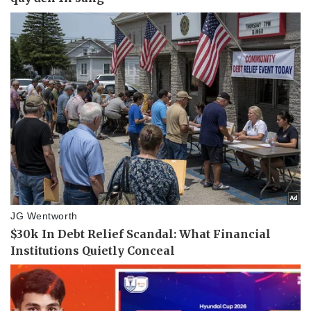
Pháp luật
Quân sự - Quốc phòng
Vụ án
Vũ khí
Tin nóng
Việt Nam
Tư vấn luật
Phân tích