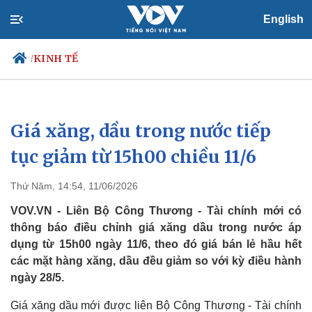
English
KINH TẾ
/
Giá xăng, dầu trong nước tiếp
Chính trị
Xã hội
Đảng
Tin 24h
tục giảm từ 15h00 chiều 11/6
Tổ chức nhân sự
Dự báo thời tiết
Quốc hội
Giáo dục
Thứ Năm, 14:54, 11/06/2026
Nhận diện sự thật
Dấu ấn VOV
Việc làm
VOV.VN - Liên Bộ Công Thương - Tài chính mới có
Biển đảo
thông báo điều chỉnh giá xăng dầu trong nước áp
dụng từ 15h00 ngày 11/6, theo đó giá bán lẻ hầu hết
các mặt hàng xăng, dầu đều giảm so với kỳ điều hành
ngày 28/5.
Giá xăng dầu mới được liên Bộ Công Thương - Tài chính