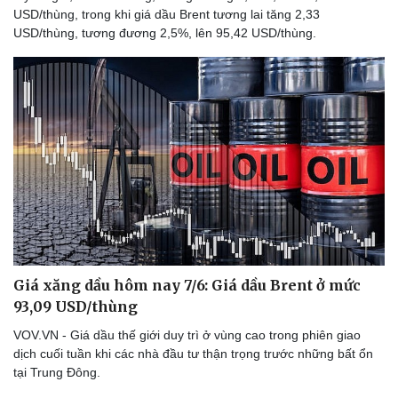
USD/thùng, trong khi giá dầu Brent tương lai tăng 2,33
USD/thùng, tương đương 2,5%, lên 95,42 USD/thùng.
Giá xăng dầu hôm nay 7/6: Giá dầu Brent ở mức
93,09 USD/thùng
Doanh nghiệp
Công nghệ
VOV.VN - Giá dầu thế giới duy trì ở vùng cao trong phiên giao
dịch cuối tuần khi các nhà đầu tư thận trọng trước những bất ổn
Thông tin doanh nghiệp
Sành điệu
tại Trung Đông.
Doanh nghiệp 24h
Tin Công nghệ
Doanh nhân
Trải nghiệm