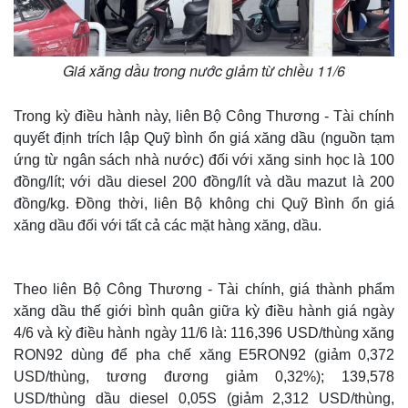
Giá xăng dầu trong nước giảm từ chiều 11/6
Trong kỳ điều hành này, liên Bộ Công Thương - Tài chính
quyết định trích lập Quỹ bình ổn giá xăng dầu (nguồn tạm
ứng từ ngân sách nhà nước) đối với xăng sinh học là 100
đồng/lít; với dầu diesel 200 đồng/lít và dầu mazut là 200
đồng/kg. Đồng thời, liên Bộ không chi Quỹ Bình ổn giá
xăng dầu đối với tất cả các mặt hàng xăng, dầu.
Theo liên Bộ Công Thương - Tài chính, giá thành phẩm
xăng dầu thế giới bình quân giữa kỳ điều hành giá ngày
4/6 và kỳ điều hành ngày 11/6 là: 116,396 USD/thùng xăng
RON92 dùng để pha chế xăng E5RON92 (giảm 0,372
USD/thùng, tương đương giảm 0,32%); 139,578
USD/thùng dầu diesel 0,05S (giảm 2,312 USD/thùng,