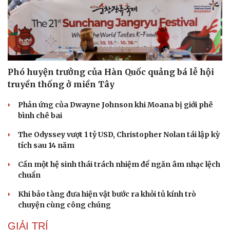
Du lịch
Podcast
Tư vấn
Câu chuyện thời sự
Săn Tour
Đọc truyện đêm khuya
Phó huyện trưởng của Hàn Quốc quảng bá lễ hội
check-in
Cửa sổ tình yêu
truyền thống ở miền Tây
Kể chuyện cho bé
Hạt giống tâm hồn
Phản ứng của Dwayne Johnson khi Moana bị giới phê
bình chê bai
The Odyssey vượt 1 tỷ USD, Christopher Nolan tái lập kỳ
tích sau 14 năm
Cần một hệ sinh thái trách nhiệm để ngăn âm nhạc lệch
chuẩn
Khi bảo tàng đưa hiện vật bước ra khỏi tủ kính trò
chuyện cùng công chúng
GIẢI TRÍ