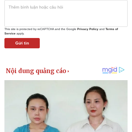
This site is protected by reCAPTCHA and the Google
Privacy Policy
and
Terms of
Service
apply.
Gửi tin
Kinh tế
Thị trường
Bất động sản
Giá vàng
Khởi nghiệp
Tiêu dùng
Tỷ giá
Chứng khoán
Giá cà phê