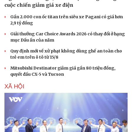
cuộc chiến giảm giá xe điện
Sản phụ khoa
Tình yêu - Gia đình
Nhi khoa
Gần 2.000 con ốc titan trên siêu xe Pagani có giá hơn
Nam khoa
2,9 tỷ đồng
Làm đẹp - giảm cân
Phòng mạch online
Giải thưởng Car Choice Awards 2026 có thay đổi ở hạng
Ăn sạch sống khỏe
mục Dấu ấn của năm
Quy định mới về xử phạt không dùng ghế an toàn cho
trẻ em trên ô tô từ 15/8
Mitsubishi Destinator giảm giá gần 80 triệu đồng,
quyết đấu CX-5 và Tucson
XÃ HỘI