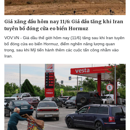
Giá xăng dầu hôm nay 11/6: Giá dầu tăng khi Iran
tuyên bố đóng cửa eo biển Hormuz
VOV.VN - Giá dầu thế giới hôm nay (11/6) tăng sau khi Iran tuyên
bố đóng cửa eo biển Hormuz, điểm nghẽn năng lượng quan
trọng, sau khi Mỹ tiến hành thêm các cuộc tấn công nhằm vào
Iran.
Thể thao
Ô tô - Xe máy
Bóng đá
Ô tô
Lịch thi đấu bóng đá
Xe máy
Thế giới thể thao
Tư vấn
eSports
Hậu trường