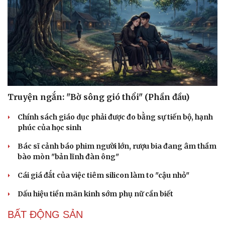
Truyện ngắn: "Bờ sông gió thổi" (Phần đầu)
Chính sách giáo dục phải được đo bằng sự tiến bộ, hạnh
phúc của học sinh
Bác sĩ cảnh báo phim người lớn, rượu bia đang âm thầm
bào mòn "bản lĩnh đàn ông"
Cái giá đắt của việc tiêm silicon làm to "cậu nhỏ"
Dấu hiệu tiền mãn kinh sớm phụ nữ cần biết
BẤT ĐỘNG SẢN