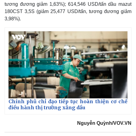
tương đương giảm 1,63%); 614,546 USD/tấn dầu mazut
180CST 3,5S (giảm 25,477 USD/tấn, tương đương giảm
3,98%).
Thế giới
Multimedia
Quan sát
Video
Cuộc sống đó đây
Ảnh
Hồ sơ
E-Magazine
Chính phủ chỉ đạo tiếp tục hoàn thiện cơ chế
Infographic
điều hành thị trường xăng dầu
Nguyễn Quỳnh/VOV.VN