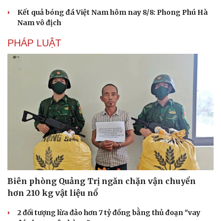
Kết quả bóng đá Việt Nam hôm nay 8/8: Phong Phú Hà
Nam vô địch
Văn hóa
Giải trí
PHÁP LUẬT
Sân khấu - Điện ảnh
Nghệ sĩ
Văn học
Thời trang
Âm nhạc
Sao Việt
Di sản
Biên phòng Quảng Trị ngăn chặn vận chuyển
hơn 210 kg vật liệu nổ
2 đối tượng lừa đảo hơn 7 tỷ đồng bằng thủ đoạn "vay