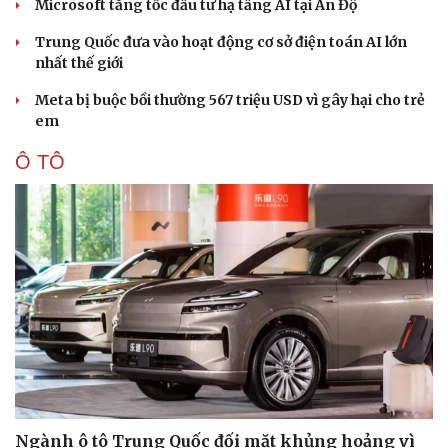
Microsoft tăng tốc đầu tư hạ tầng AI tại Ấn Độ
Trung Quốc đưa vào hoạt động cơ sở điện toán AI lớn
nhất thế giới
Meta bị buộc bồi thường 567 triệu USD vì gây hại cho trẻ
em
Ô TÔ
Sức khỏe
Đời sống
Dinh dưỡng - món ngon
Nhà đẹp
Ngành ô tô Trung Quốc đối mặt khủng hoảng vì
Cây thuốc
Blog