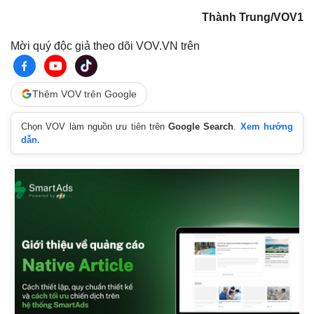
Thành Trung/VOV1
Mời quý độc giả theo dõi VOV.VN trên
Thêm VOV trên Google
Chọn VOV làm nguồn ưu tiên trên
Google Search
.
Xem hướng
dẫn.
Doanh nghiệp
Công nghệ
Thông tin doanh nghiệp
Sành điệu
Doanh nghiệp 24h
Tin Công nghệ
Doanh nhân
Trải nghiệm
Vì cộng đồng
Chuyển đổi số