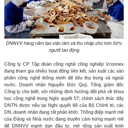
DNNVV hàng năm tạo việc làm và thu nhập cho hơn 50%
người lao động
Công ty CP Tập đoàn công nghệ công nghiệp Vconnex
Thế giới
Multimedia
đang tham gia nhiều hoạt động liên kết, sản xuất các sản
Quan sát
Video
phẩm công nghệ thông minh để tiêu thụ trong và ngoài
Cuộc sống đó đây
Ảnh
nước. Doanh nhân Nguyễn Đức Quý, Tổng giám đốc
Hồ sơ
E-Magazine
Công ty cho biết, với những định hướng đột phá về khoa
Infographic
học công nghệ trong Nghị quyết 57; chính sách thúc đẩy
DNTN được nêu tại Nghị quyết 68 của Bộ Chính trị, các
DN, doanh nhân đang rất phấn khởi. Thông điệp mạnh mẽ
của Đảng và Nhà nước đang truyền cảm hứng mạnh mẽ
để DNNVV mạnh dạn đầu tư, mở rộng sản xuất kinh