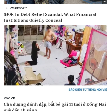
Văn hóa
Giải trí
Sân khấu - Điện ảnh
Nghệ sĩ
Văn học
Thời trang
Âm nhạc
Sao Việt