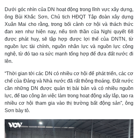
Dưới góc nhìn của DN hoạt động trong lĩnh vực xây dựng,
ông Bùi Khắc Sơn, Chủ tịch HĐQT Tập đoàn xây dựng
Xuân Mai cho rằng, trong bối cảnh cơ hội và thách thức
đan xen như hiện nay, nếu tinh thần của Nghị quyết 68
được phát huy, sẽ tập hợp được lợi thế của DNTN, từ
nguồn lực tài chính, nguồn nhân lực và nguồn lực công
nghệ, từ đó tạo ra sức mạnh tổng hợp để đưa đất nước đi
lên.
“Thời gian tới các DN có nhiều cơ hội để phát triển, các cơ
Kinh tế
Thị trường
chế của Đảng và Nhà nước đã rất thông thoáng. Đất nước
Bất động sản
Giá vàng
cần những DN được quản trị bài bản và có nhiều nguồn
Khởi nghiệp
Tiêu dùng
Tỷ giá
lực, để tạo công ăn việc làm trong hoạt động xây lắp, tạo ra
Chứng khoán
nhiều cơ hội tham gia vào thị trường bất động sản”, ông
Giá cà phê
Sơn bày tỏ.