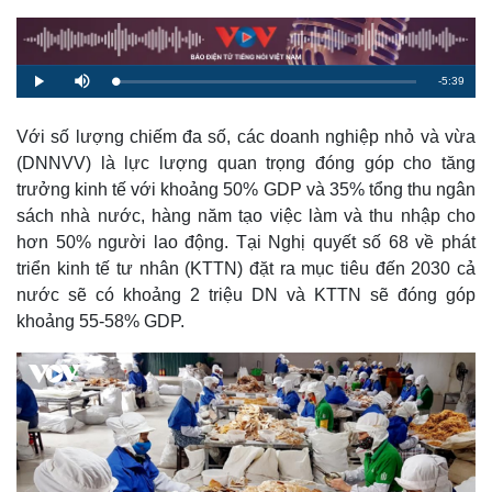
R
-
5:39
L
P
M
o
l
u
a
a
t
e
d
y
e
e
Với số lượng chiếm đa số, các doanh nghiệp nhỏ và vừa
d
m
:
(DNNVV) là lực lượng quan trọng đóng góp cho tăng
1
.
a
2
trưởng kinh tế với khoảng 50% GDP và 35% tổng thu ngân
1
%
sách nhà nước, hàng năm tạo việc làm và thu nhập cho
i
hơn 50% người lao động. Tại Nghị quyết số 68 về phát
n
triển kinh tế tư nhân (KTTN) đặt ra mục tiêu đến 2030 cả
i
nước sẽ có khoảng 2 triệu DN và KTTN sẽ đóng góp
n
khoảng 55-58% GDP.
g
T
i
m
e