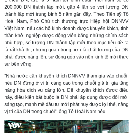
200.000 DN thành lập mới, gấp 4 lần so với lượng DN
thành lập mới trung bình 5 năm gần đây. Theo Tiến sỹ Tô
Hoài Nam, Phó Chủ tịch thường trực Hiệp hội DNNVV
Việt Nam, nếu các hộ kinh doanh được khuyến khích, tinh
thần khởi nghiệp được động viên bằng những chính sách
phù hợp, số lượng DN thành lập mới theo mục tiêu đề ra
là rất khả thi, nhưng quan trọng hơn là chất lượng của DN
phải được nâng lên, sự đóng góp vào nền kinh tế mới thực
sự bền vững.
“Nhà nước cần khuyến khích DNNVV tham gia vào chuỗi,
Pháp luật
Quân sự - Quốc phòng
nếu DN đứng ở vị trí càng cao trong chuỗi giá trị gia tăng
Vụ án
Vũ khí
hàng hóa dịch vụ càng lớn. Để khuyến khích được điều
Tin nóng
Việt Nam
này, điều kiện bắt buộc là DN phải áp dụng được đổi mới
Tư vấn luật
Phân tích
sáng tạo, mạnh mẽ đầu tư mới phát huy được lợi thế, nâng
vị trí của DN trong chuỗi”, ông Tô Hoài Nam nêu.