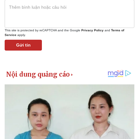
This site is protected by reCAPTCHA and the Google
Privacy Policy
and
Terms of
Service
apply.
Gửi tin
Sức khỏe
Đời sống
Dinh dưỡng - món ngon
Nhà đẹp
Cây thuốc
Blog
Sản phụ khoa
Tình yêu - Gia đình
Nhi khoa
Nam khoa
Làm đẹp - giảm cân
Phòng mạch online