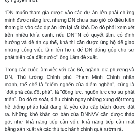
kỷ nguyên mới.
“DN muốn tham gia được vào các dự án lớn phải chứng
minh được năng lực, nhưng DN chưa bao giờ có điều kiện
tham gia vào các dự án lớn lại rất khó. Do đó phải xem xét
trên nhiều khía cạnh, nếu DNTN có quyết tâm, có định
hướng và đề án cụ thể, khả thi cần được ủng hộ để giao
những công việc tầm lớn hơn, để DN đóng góp cho sự
phát triển của đất nước”, ông Lâm đề xuất.
Trong các cuộc làm việc với các Bộ, ngành, địa phương và
DN, Thủ tướng Chính phủ Phạm Minh Chính nhấn
Thể thao
Ô tô - Xe máy
mạnh, thể chế là "điểm nghẽn của điểm nghẽn", cũng là
Bóng đá
Ô tô
"đột phá của đột phá", là "động lực, nguồn lực cho sự phát
Lịch thi đấu bóng đá
Xe máy
Thế giới thể thao
Tư vấn
triển". Do đó rà soát, điều chỉnh ngay những xung đột trong
eSports
hệ thống pháp luật đang là yêu cầu cấp bách được đặt
Hậu trường
ra. Những khó khăn cơ bản của DNNVV cần được tháo
gỡ, như khả năng tiếp cận vốn, khả năng tiếp cận mặt
bằng sản xuất và các thủ tục hành chính quá rườm rà.