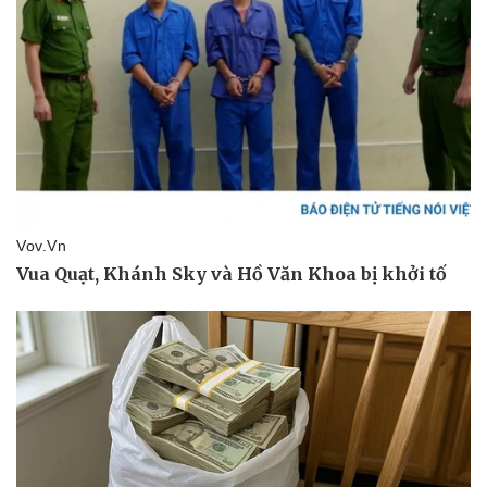
Du lịch
Podcast
Tư vấn
Câu chuyện thời sự
Săn Tour
Đọc truyện đêm khuya
check-in
Cửa sổ tình yêu