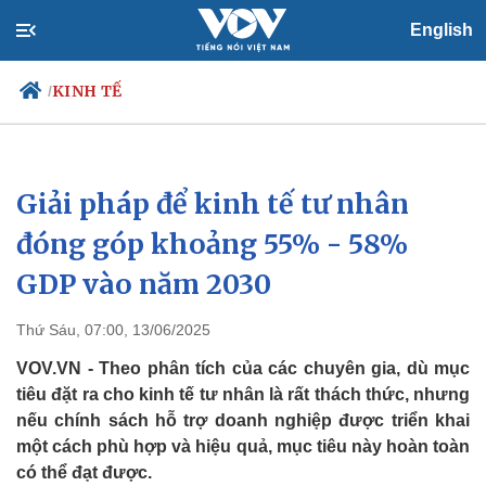
English
KINH TẾ
/
Giải pháp để kinh tế tư nhân
Chính trị
Xã hội
Đảng
Tin 24h
đóng góp khoảng 55% - 58%
Tổ chức nhân sự
Dự báo thời tiết
GDP vào năm 2030
Quốc hội
Giáo dục
Nhận diện sự thật
Dấu ấn VOV
Việc làm
Thứ Sáu, 07:00, 13/06/2025
Biển đảo
VOV.VN - Theo phân tích của các chuyên gia, dù mục
tiêu đặt ra cho kinh tế tư nhân là rất thách thức, nhưng
nếu chính sách hỗ trợ doanh nghiệp được triển khai
một cách phù hợp và hiệu quả, mục tiêu này hoàn toàn
có thể đạt được.