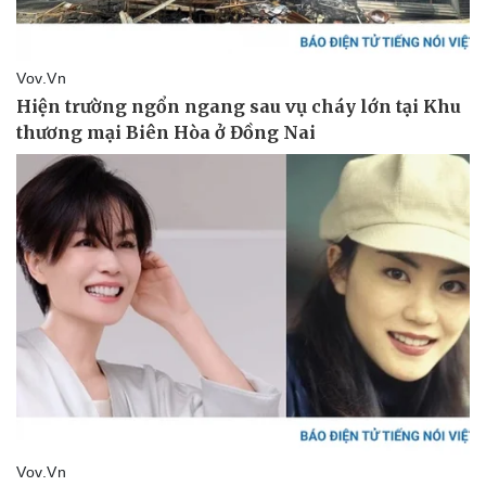
Pháp luật
Quân sự - Quốc phòng
Vụ án
Vũ khí
Tin nóng
Việt Nam
Tư vấn luật
Phân tích