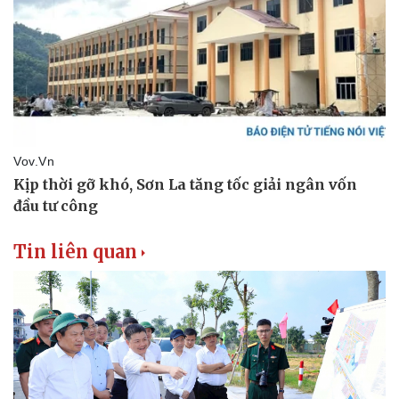
Tin liên quan
Thể thao
Ô tô - Xe máy
Bóng đá
Ô tô
Lịch thi đấu bóng đá
Xe máy
Thế giới thể thao
Tư vấn
eSports