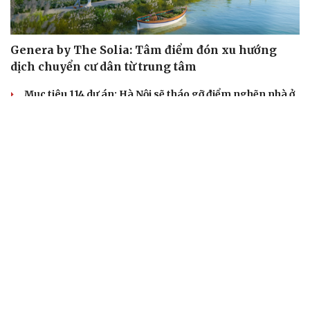
Genera by The Solia: Tâm điểm đón xu hướng
dịch chuyển cư dân từ trung tâm
Mục tiêu 114 dự án: Hà Nội sẽ tháo gỡ điểm nghẽn nhà ở
xã hội ra sao?
TP.HCM rà soát 16 khu đất xây dựng nhà lưu trú công
nhân
Nhà ở cho thuê: Lối mở để bình ổn thị trường và mở rộng
cơ hội an cư
Điều gì làm nên sức hút của một khu đô thị xanh?
KHỞI NGHIỆP