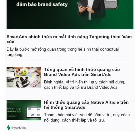
SmartAds chính thức ra mắt tính năng Targeting theo 'cảm
xúc'
Đây là bước mở rộng quan trọng trong hệ sinh thái contextual
targeting.
Tổng quan về hình thức quảng cáo
Brand Video Ads trên SmartAds
Định nghĩa, vị trí hiển thị, quy cách nội dung,
cách thiết lập và tối ưu Brand Video Ads.
Kinh tế
Thị trường
Bất động sản
Giá vàng
Hình thức quảng cáo Native Article trên
Khởi nghiệp
Tiêu dùng
hệ thống SmartAds
Tỷ giá
Tham khảo bài viết sau để nắm vị trí, quy cách
Chứng khoán
nội dung, cách thiết lập và tối ưu.
Giá cà phê