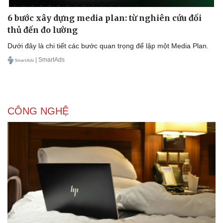
Doanh nhân
Trải nghiệm
Vì cộng đồng
Chuyển đổi số
6 bước xây dựng media plan: từ nghiên cứu đối
thủ đến đo lường
Dưới đây là chi tiết các bước quan trọng để lập một Media Plan.
| SmartAds
CÔNG NGHỆ