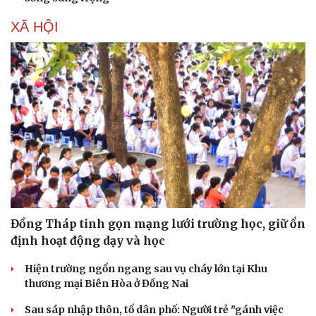
Cây thuốc
Blog
XÃ HỘI
Sản phụ khoa
Tình yêu - Gia đình
Nhi khoa
Nam khoa
Làm đẹp - giảm cân
Phòng mạch online
Ăn sạch sống khỏe
Đồng Tháp tinh gọn mạng lưới trường học, giữ ổn
định hoạt động dạy và học
Hiện trường ngổn ngang sau vụ cháy lớn tại Khu
thương mại Biên Hòa ở Đồng Nai
Sau sáp nhập thôn, tổ dân phố: Người trẻ "gánh việc