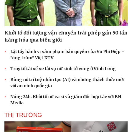
Văn hóa
Giải trí
Sân khấu - Điện ảnh
Nghệ sĩ
Khởi tố đối tượng vận chuyển trái phép gần 50 tấn
Văn học
Thời trang
hàng hóa qua biên giới
Âm nhạc
Sao Việt
Di sản
Lật tẩy hành vi xâm phạm bản quyền của Vũ Phi Điệp –
“ông trùm” Việt KTV
Truy tố tài xế xe tải vụ nữ sinh tử vong ở Vĩnh Long
Bùng nổ trí tuệ nhân tạo (AI) và những thách thức mới
với an ninh quốc gia
Nóng 24h: Khởi tố nữ ca sĩ và giám đốc hợp tác với BH
Media
THỊ TRƯỜNG