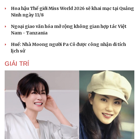
Hoa hậu Thế giới Miss World 2026 sẽ khai mạc tại Quảng
Ninh ngày 11/8
Ngoại giao văn hóa mở rộng không gian hợp tác Việt
Nam - Tanzania
Du lịch
Podcast
Tư vấn
Câu chuyện thời sự
Huế: Nhà Moong người Pa Cô được công nhận di tích
Săn Tour
Đọc truyện đêm khuya
lịch sử
check-in
Cửa sổ tình yêu
Kể chuyện cho bé
GIẢI TRÍ
Hạt giống tâm hồn