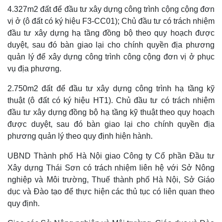
4.327m2 đất để đầu tư xây dựng công trình cộng cộng đơn
vị ở (ô đất có ký hiệu F3-CC01); Chủ đầu tư có trách nhiệm
đầu tư xây dựng hạ tầng đồng bộ theo quy hoạch được
duyệt, sau đó bàn giao lại cho chính quyền địa phương
quản lý để xây dựng công trình công cộng đơn vị ở phục
vụ địa phương.
2.750m2 đất để đầu tư xây dựng công trình hạ tầng kỹ
thuật (ô đất có ký hiệu HT1). Chủ đầu tư có trách nhiệm
đầu tư xây dựng đồng bộ hạ tầng kỹ thuật theo quy hoạch
được duyệt, sau đó bàn giao lại cho chính quyền địa
Thế giới
Multimedia
phương quản lý theo quy định hiện hành.
Quan sát
Video
Cuộc sống đó đây
Ảnh
UBND Thành phố Hà Nội giao Công ty Cổ phần Đầu tư
Hồ sơ
E-Magazine
Xây dựng Thái Sơn có trách nhiệm liên hệ với Sở Nông
Infographic
nghiệp và Môi trường, Thuế thành phố Hà Nội, Sở Giáo
dục và Đào tạo để thực hiện các thủ tục có liên quan theo
quy định.