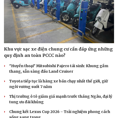
Khu vực sạc xe điện chung cư cần đáp ứng những
quy định an toàn PCCC nào?
"Huyền thoại" Mitsubishi Pajero tái sinh: Khung gầm
thang, sẵn sàng đấu Land Cruiser
Toyota tiếp tục là hãng xe bán chạy nhất thế giới, giữ
ngôi vương suốt 7 năm
Thị trường ô tô giảm giá mạnh trước tháng Ngâu, đại lý
tung ưu đãi khủng
Sức khỏe
Đời sống
Chung kết Lexus Cup 2026 – Trải nghiệm phong cách
Dinh dưỡng - món ngon
Nhà đẹp
sống sang trọng