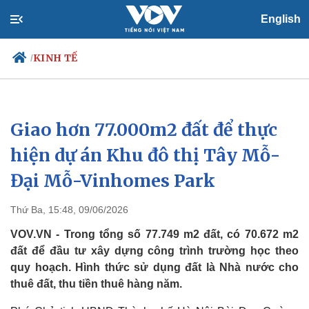
English
KINH TẾ
/
Giao hơn 77.000m2 đất để thực
Chính trị
Xã hội
Đảng
Tin 24h
hiện dự án Khu đô thị Tây Mỗ-
Tổ chức nhân sự
Dự báo thời tiết
Đại Mỗ-Vinhomes Park
Quốc hội
Giáo dục
Nhận diện sự thật
Dấu ấn VOV
Việc làm
Thứ Ba, 15:48, 09/06/2026
Biển đảo
VOV.VN - Trong tổng số 77.749 m2 đất, có 70.672 m2
đất để đầu tư xây dựng công trình trường học theo
quy hoạch. Hình thức sử dụng đất là Nhà nước cho
thuê đất, thu tiền thuê hàng năm.