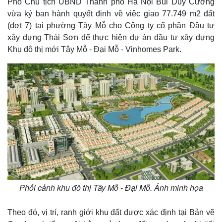
Phó Chủ tịch UBND Thành phố Hà Nội Bùi Duy Cường
vừa ký ban hành quyết định về việc giao 77.749 m2 đất
(đợt 7) tại phường Tây Mỗ cho Công ty cổ phần Đầu tư
xây dựng Thái Sơn để thực hiện dự án đầu tư xây dựng
Khu đô thị mới Tây Mỗ - Đại Mỗ - Vinhomes Park.
Phối cảnh khu đô thị Tây Mỗ - Đại Mỗ. Ảnh minh họa
Theo đó, vị trí, ranh giới khu đất được xác định tại Bản vẽ