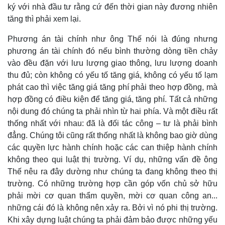
ký với nhà đầu tư rằng cứ đến thời gian này đương nhiên
tăng thì phải xem lại.
Phương án tài chính như ông Thế nói là đúng nhưng
Doanh nghiệp
Công nghệ
phương án tài chính đó nếu bình thường dòng tiền chảy
Thông tin doanh nghiệp
Sành điệu
vào đều đặn với lưu lượng giao thông, lưu lượng doanh
Doanh nghiệp 24h
Tin Công nghệ
thu đủ; còn không có yếu tố tăng giá, không có yếu tố lạm
Doanh nhân
Trải nghiệm
phát cao thì việc tăng giá tăng phí phải theo hợp đồng, mà
Vì cộng đồng
Chuyển đổi số
hợp đồng có điều kiện để tăng giá, tăng phí. Tất cả những
nội dung đó chúng ta phải nhìn từ hai phía. Và một điều rất
thống nhất với nhau: đã là đối tác công – tư là phải bình
đẳng. Chúng tôi cũng rất thống nhất là không bao giờ dùng
các quyền lực hành chính hoặc các can thiệp hành chính
không theo qui luật thị trường. Ví dụ, những vấn đề ông
Thế nêu ra đây dường như chúng ta đang không theo thị
trường. Có những trường hợp cần góp vốn chủ sở hữu
phải mời cơ quan thẩm quyền, mời cơ quan công an...
những cái đó là không nên xảy ra. Bởi vì nó phi thị trường.
Khi xây dựng luật chúng ta phải đảm bảo được những yếu