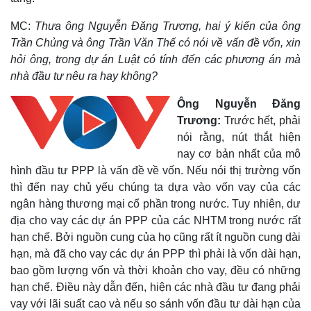
MC:
Thưa ông Nguyễn Đăng Trương, hai ý kiến của ông
Trần Chủng và ông Trần Văn Thế có nói về vấn đề vốn, xin
hỏi ông, trong dự án Luật có tính đến các phương án mà
nhà đầu tư nêu ra hay không?
Ông Nguyễn Đăng
Trương:
Trước hết, phải
nói rằng, nút thắt hiện
nay cơ bản nhất của mô
hình đầu tư PPP là vấn đề về vốn. Nếu nói thị trường vốn
thì đến nay chủ yếu chúng ta dựa vào vốn vay của các
ngân hàng thương mại cổ phần trong nước. Tuy nhiên, dư
địa cho vay các dự án PPP của các NHTM trong nước rất
hạn chế. Bởi nguồn cung của họ cũng rất ít nguồn cung dài
hạn, mà đã cho vay các dự án PPP thì phải là vốn dài hạn,
bao gồm lượng vốn và thời khoản cho vay, đều có những
hạn chế. Điều này dẫn đến, hiện các nhà đầu tư đang phải
Cải chính
vay với lãi suất cao và nếu so sánh vốn đầu tư dài hạn của