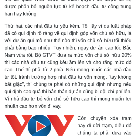
được phân bổ nguồn lực từ kế hoạch đầu tư công trung
hạn hay không.
Thứ hai, các nhà đầu tư yếu kém. Tôi lấy ví dụ luật pháp
đã có qui định rõ ràng về qui định góp vốn chủ sở hữu, là
với dự án qui mô như thế nào thì vốn chủ sở hữu tối thiểu
phải bằng bao nhiêu. Tuy nhiên, ngay dự án cao tốc Bắc
Nam vừa rồi, Bộ GTVT đưa ra mức vốn chủ sở hữu 20%
thì các nhà đầu tư cũng kêu ầm lên và cho rằng mức đó
cao. Thế thì phải từ 2 phía. Nếu mong muốn các nhà đầu
tư tốt, tránh trường hợp nhà đầu tư vốn mỏng, “tay không
bắt giặc”, thì chúng ta phải có những qui định nhưng nếu
qui định cao quá thì bản thân dự án cũng bị đội chi phí lên.
Vì nhà đầu tư bỏ vốn chủ sở hữu cao thì mong muốn lợi
nhuận cao hơn vốn đi vay.
Còn chuyện xóa trạm
hay di dời trạm, điều đó
chúng ta phải dựa vào