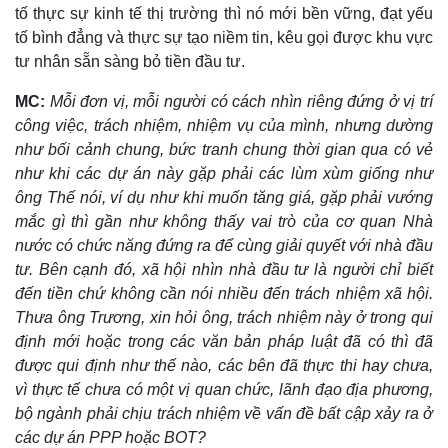
tố thực sự kinh tế thị trường thì nó mới bền vững, đạt yếu
tố bình đẳng và thực sự tạo niềm tin, kêu gọi được khu vực
tư nhân sẵn sàng bỏ tiền đầu tư.
MC:
Mỗi đơn vị, mỗi người có cách nhìn riêng đứng ở vị trí
công việc, trách nhiệm, nhiệm vụ của mình, nhưng dường
như bối cảnh chung, bức tranh chung thời gian qua có vẻ
như khi các dự án này gặp phải các lùm xùm giống như
ông Thế nói, ví dụ như khi muốn tăng giá, gặp phải vướng
mắc gì thì gần như không thấy vai trò của cơ quan Nhà
nước có chức năng đứng ra để cùng giải quyết với nhà đầu
tư. Bên cạnh đó, xã hội nhìn nhà đầu tư là người chỉ biết
đến tiền chứ không cần nói nhiều đến trách nhiệm xã hội.
Thưa ông Trương, xin hỏi ông, trách nhiệm này ở trong qui
định mới hoặc trong các văn bản pháp luật đã có thì đã
được qui định như thế nào, các bên đã thực thi hay chưa,
vì thực tế chưa có một vị quan chức, lãnh đạo địa phương,
bộ ngành phải chịu trách nhiệm về vấn đề bất cập xảy ra ở
các dự án PPP hoặc BOT?