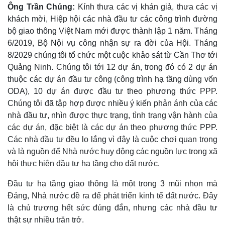
Ông Trần Chủng:
Kính thưa các vị khán giả, thưa các vị
khách mời, Hiệp hội các nhà đầu tư các công trình đường
bộ giao thông Việt Nam mới được thành lập 1 năm. Tháng
6/2019, Bộ Nội vụ công nhận sự ra đời của Hội. Tháng
8/2029 chúng tôi tổ chức một cuộc khảo sát từ Cần Thơ tới
Quảng Ninh. Chúng tôi tới 12 dự án, trong đó có 2 dự án
thuộc các dự án đầu tư công (công trình hạ tầng dùng vốn
ODA), 10 dự án được đầu tư theo phương thức PPP.
Chúng tôi đã tập hợp được nhiều ý kiến phản ánh của các
nhà đầu tư, nhìn được thực trạng, tình trạng vận hành của
các dự án, đặc biệt là các dự án theo phương thức PPP.
Các nhà đầu tư đều lo lắng vì đây là cuộc chơi quan trọng
và là nguồn để Nhà nước huy động các nguồn lực trong xã
hội thực hiện đầu tư hạ tầng cho đất nước.
Kinh tế
Thị trường
Đầu tư hạ tầng giao thông là một trong 3 mũi nhọn mà
Bất động sản
Giá vàng
Đảng, Nhà nước đề ra để phát triển kinh tế đất nước. Đây
Khởi nghiệp
Tiêu dùng
là chủ trương hết sức đúng đắn, nhưng các nhà đầu tư
Tỷ giá
Chứng khoán
thật sự nhiều trăn trở.