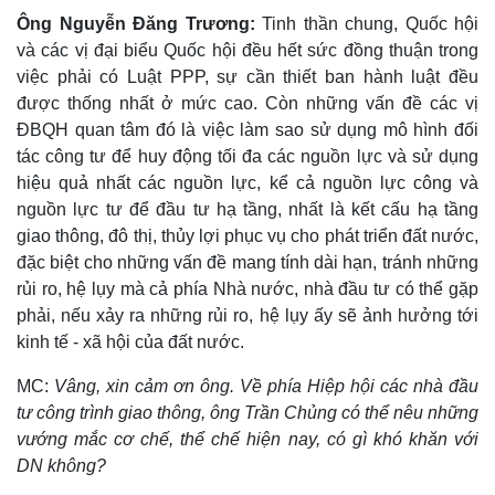
Ông Nguyễn Đăng Trương:
Tinh thần chung, Quốc hội
và các vị đại biểu Quốc hội đều hết sức đồng thuận trong
việc phải có Luật PPP, sự cần thiết ban hành luật đều
được thống nhất ở mức cao. Còn những vấn đề các vị
ĐBQH quan tâm đó là việc làm sao sử dụng mô hình đối
tác công tư để huy động tối đa các nguồn lực và sử dụng
hiệu quả nhất các nguồn lực, kể cả nguồn lực công và
nguồn lực tư để đầu tư hạ tầng, nhất là kết cấu hạ tầng
giao thông, đô thị, thủy lợi phục vụ cho phát triển đất nước,
đặc biệt cho những vấn đề mang tính dài hạn, tránh những
rủi ro, hệ lụy mà cả phía Nhà nước, nhà đầu tư có thể gặp
phải, nếu xảy ra những rủi ro, hệ lụy ấy sẽ ảnh hưởng tới
kinh tế - xã hội của đất nước.
MC:
Vâng, xin cảm ơn ông. Về phía Hiệp hội các nhà đầu
tư công trình giao thông, ông Trần Chủng có thể nêu những
vướng mắc cơ chế, thể chế hiện nay, có gì khó khăn với
DN không?