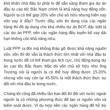
khó khăn nhà đầu tư phải lo để sẵn sàng tham gia dự án
đầu tư cao tốc Bắc Nam chính là khả năng huy động vốn.
Người ta có thể góp 20% vốn chủ sở hữu nhưng hiện nay
vốn vay ở đâu? Trước đây, vốn tín dụng của các ngân
hàng thì đã áp dụng cho khá nhiều dự án BOT, đặc biệt là
các dự án PPP, nên các ngân hàng đều tuyên bố vay dài
hạn không còn khả năng nữa.
Luật PPP ra đời mà không tháo gỡ được khả năng nguồn
vốn, vốn thì đó vẫn là thách thức lớn nhất với nhà đầu tư
trong nước để có thể tham gia tích cực, chủ động trong dự
án cao tốc Bắc Nam. Mặc dù vốn chủ sở hữu như ông
Trương nói là người ta có thể huy động được 15-20%
nhưng vốn vay còn lại 45-50% là một thách thức thực sự
đối với nhà đầu tư trong nước.
Du lịch
Podcast
Tư vấn
Câu chuyện thời sự
Chúng tôi cũng đã nhiều lần trao đổi thì đối với nước ngoài
Săn Tour
Đọc truyện đêm khuya
người ta có những phương thức để tạo ra nguồn vốn và
check-in
Cửa sổ tình yêu
kiểm soát được. Ví dụ hợp liên các ngân hàng để hỗ trợ
Kể chuyện cho bé