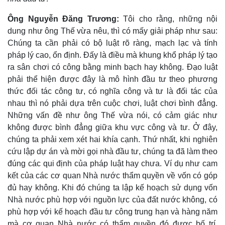
Thể thao
Ô tô - Xe máy
Ông Nguyễn Đăng Trương:
Tôi cho rằng, những nội
Bóng đá
Ô tô
dung như ông Thế vừa nêu, thì có mấy giải pháp như sau:
Lịch thi đấu bóng đá
Xe máy
Thế giới thể thao
Tư vấn
Chúng ta cần phải có bộ luật rõ ràng, mạch lạc và tính
eSports
pháp lý cao, ổn định. Đấy là điều mà khung khổ pháp lý tạo
Hậu trường
ra sân chơi có công bằng minh bạch hay không. Đạo luật
phải thể hiện được đây là mô hình đầu tư theo phương
thức đối tác công tư, có nghĩa công và tư là đối tác của
nhau thì nó phải dựa trên cuộc chơi, luật chơi bình đẳng.
Những vấn đề như ông Thế vừa nói, có cảm giác như
không được bình đẳng giữa khu vực công và tư. Ở đây,
chúng ta phải xem xét hai khía cạnh. Thứ nhất, khi nghiên
cứu lập dự án và mời gọi nhà đầu tư, chúng ta đã làm theo
đúng các qui định của pháp luật hay chưa. Ví dụ như cam
kết của các cơ quan Nhà nước thẩm quyền về vốn có góp
đủ hay không. Khi đó chúng ta lập kế hoạch sử dụng vốn
Nhà nước phù hợp với nguồn lực của đất nước không, có
phù hợp với kế hoạch đầu tư công trung hạn và hàng năm
mà cơ quan Nhà nước có thẩm quyền đó được bố trí,