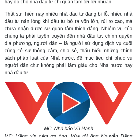
hay đổ cho nhà đầu tư chỉ quan tâm tới lợi nhuận.
Thật sự hiện nay nhiều nhà đầu tư đang bị lỗ, nhiều nhà
đầu tư nản lòng khi đầu tư bỏ ra vốn lớn, rủi ro cao, mà
chưa nhận được sự quan tâm thích đáng. Nhiệm vụ của
chúng ta phải tuyên truyền đến nhà đầu tư, chính quyền
địa phương, người dân – là người sử dụng dịch vụ cuối
Sức khỏe
Đời sống
cùng có sự thông cảm, chia sẻ, thấu hiểu những chính
Dinh dưỡng - món ngon
Nhà đẹp
sách pháp luật của Nhà nước, để mục tiêu chỉ phục vụ
Cây thuốc
Blog
người dân chứ không phải làm giàu cho Nhà nước hay
Sản phụ khoa
Tình yêu - Gia đình
nhà đầu tư.
Nhi khoa
Nam khoa
Làm đẹp - giảm cân
Phòng mạch online
Ăn sạch sống khỏe
MC, Nhà báo Vũ Hạnh
MC:
Vâng xin cảm ơn ông. Vừa rồi ông Nguyễn Đăng