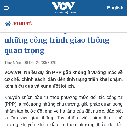
English
KINH TẾ
/
Gỡ nút thắt trong PPP nhìn từ
những công trình giao thông
quan trọng
Chính trị
Xã hội
Đảng
Tin 24h
Thứ Năm, 06:00, 26/03/2020
Tổ chức nhân sự
Dự báo thời tiết
VOV.VN -Nhiều dự án PPP gặp không ít vướng mắc về
Quốc hội
Giáo dục
Nhận diện sự thật
Dấu ấn VOV
cơ chế, chính sách, dẫn đến tình trạng triển khai chậm,
Việc làm
kém hiệu quả và xung đột lợi ích.
Biển đảo
Khuyến khích đầu tư theo phương thức đối tác công tư
(PPP) là một trong những chủ trương, giải pháp quan trọng
nhằm tạo bước đột phá về hạ tầng của đất nước, đặc biệt
là lĩnh vực giao thông. Tuy nhiên, việc hiện thực chủ
trương khuyến khích đầu tư theo phương thức đối tác