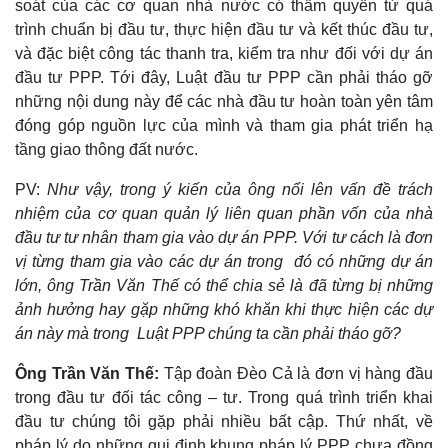
soát của các cơ quan nhà nước có thẩm quyền từ quá
trình chuẩn bị đầu tư, thực hiện đầu tư và kết thúc đầu tư,
và đặc biệt công tác thanh tra, kiểm tra như đối với dự án
đầu tư PPP. Tới đây, Luật đầu tư PPP cần phải tháo gỡ
những nội dung này để các nhà đầu tư hoàn toàn yên tâm
đóng góp nguồn lực của mình và tham gia phát triển hạ
tầng giao thông đất nước.
PV:
Như vậy, trong ý kiến của ông nổi lên vấn đề trách
nhiệm của cơ quan quản lý liên quan phần vốn của nhà
đầu tư tư nhân tham gia vào dự án PPP. Với tư cách là đơn
vị từng tham gia vào các dự án trong đó có những dự án
lớn, ông Trần Văn Thế có thể chia sẻ là đã từng bị những
ảnh hưởng hay gặp những khó khăn khi thực hiện các dự
án này mà trong Luật PPP chúng ta cần phải tháo gỡ?
Ông Trần Văn Thế:
Tập đoàn Đèo Cả là đơn vị hàng đầu
trong đầu tư đối tác công – tư. Trong quá trình triển khai
đầu tư chúng tôi gặp phải nhiều bất cập. Thứ nhất, về
Pháp luật
Quân sự - Quốc phòng
pháp lý do những qui định khung pháp lý PPP chưa đồng