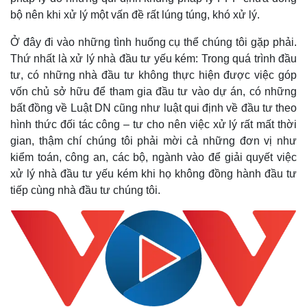
Vụ án
Vũ khí
bộ nên khi xử lý một vấn đề rất lúng túng, khó xử lý.
Tin nóng
Việt Nam
Tư vấn luật
Phân tích
Ở đây đi vào những tình huống cụ thể chúng tôi gặp phải.
Thứ nhất là xử lý nhà đầu tư yếu kém: Trong quá trình đầu
tư, có những nhà đầu tư không thực hiện được việc góp
vốn chủ sở hữu để tham gia đầu tư vào dự án, có những
bất đồng về Luật DN cũng như luật qui định về đầu tư theo
hình thức đối tác công – tư cho nên việc xử lý rất mất thời
gian, thậm chí chúng tôi phải mời cả những đơn vị như
kiểm toán, công an, các bộ, ngành vào để giải quyết việc
xử lý nhà đầu tư yếu kém khi họ không đồng hành đầu tư
tiếp cùng nhà đầu tư chúng tôi.