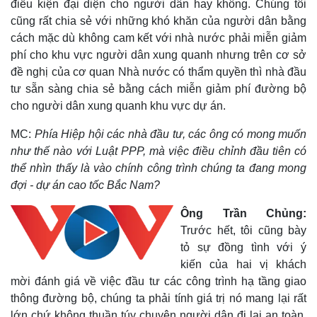
điều kiện đại diện cho người dân hay không. Chúng tôi
cũng rất chia sẻ với những khó khăn của người dân bằng
cách mặc dù không cam kết với nhà nước phải miễn giảm
phí cho khu vực người dân xung quanh nhưng trên cơ sở
đề nghị của cơ quan Nhà nước có thẩm quyền thì nhà đầu
tư sẵn sàng chia sẻ bằng cách miễn giảm phí đường bộ
cho người dân xung quanh khu vực dự án.
MC:
Phía Hiệp hội các nhà đầu tư, các ông có mong muốn
như thế nào với Luật PPP, mà việc điều chỉnh đầu tiên có
thể nhìn thấy là vào chính công trình chúng ta đang mong
đợi - dự án cao tốc Bắc Nam?
Văn hóa
Giải trí
Ông Trần Chủng:
Sân khấu - Điện ảnh
Nghệ sĩ
Trước hết, tôi cũng bày
Văn học
Thời trang
tỏ sự đồng tình với ý
Âm nhạc
Sao Việt
kiến của hai vị khách
Di sản
mời đánh giá về việc đầu tư các công trình hạ tầng giao
thông đường bộ, chúng ta phải tính giá trị nó mang lại rất
lớn chứ không thuần túy chuyện người dân đi lại an toàn,