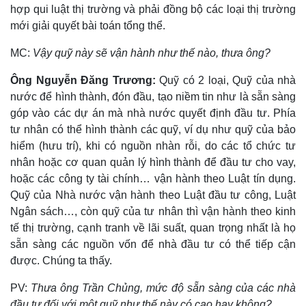
hợp qui luật thị trường và phải đồng bộ các loại thị trường
mới giải quyết bài toán tổng thể.
MC:
Vậy quỹ này sẽ vận hành như thế nào, thưa ông?
Ông Nguyễn Đăng Trương:
Quỹ có 2 loại, Quỹ của nhà
nước để hình thành, đón đầu, tạo niềm tin như là sẵn sàng
góp vào các dự án mà nhà nước quyết định đầu tư. Phía
tư nhân có thể hình thành các quỹ, ví dụ như quỹ của bảo
hiểm (hưu trí), khi có nguồn nhàn rỗi, do các tổ chức tư
nhân hoặc cơ quan quản lý hình thành để đầu tư cho vay,
hoặc các công ty tài chính… vận hành theo Luật tín dụng.
Quỹ của Nhà nước vận hành theo Luật đầu tư công, Luật
Ngân sách…, còn quỹ của tư nhân thì vận hành theo kinh
tế thị trường, cạnh tranh về lãi suất, quan trọng nhất là họ
sẵn sàng các nguồn vốn để nhà đầu tư có thể tiếp cận
được. Chúng ta thấy.
PV:
Thưa ông Trần Chủng, mức độ sẵn sàng của các nhà
đầu tư đối với một quỹ như thế này có cao hay không?