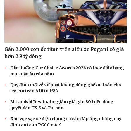
Gần 2.000 con ốc titan trên siêu xe Pagani có giá
hơn 2,9 tỷ đồng
Giải thưởng Car Choice Awards 2026 có thay đổi ở hạng
mục Dấu ấn của năm
Doanh nghiệp
Công nghệ
Quy định mới về xử phạt không dùng ghế an toàn cho
trẻ em trên ô tô từ 15/8
Thông tin doanh nghiệp
Sành điệu
Doanh nghiệp 24h
Tin Công nghệ
Mitsubishi Destinator giảm giá gần 80 triệu đồng,
Doanh nhân
Trải nghiệm
quyết đấu CX-5 và Tucson
Vì cộng đồng
Chuyển đổi số
Khu vực sạc xe điện chung cư cần đáp ứng những quy
định an toàn PCCC nào?