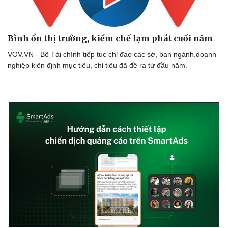
Bình ổn thị trường, kiềm chế lạm phát cuối năm
VOV.VN - Bộ Tài chính tiếp tục chỉ đạo các sở, ban ngành,doanh
nghiệp kiên định mục tiêu, chỉ tiêu đã đề ra từ đầu năm.
Thể thao
Ô tô - Xe máy
Bóng đá
Ô tô
Lịch thi đấu bóng đá
Xe máy
Thế giới thể thao
Tư vấn
eSports
Hậu trường