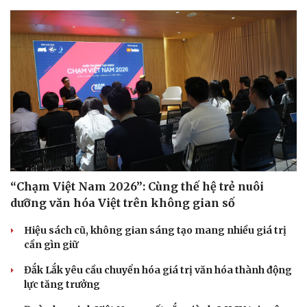
“Chạm Việt Nam 2026”: Cùng thế hệ trẻ nuôi
dưỡng văn hóa Việt trên không gian số
Hiệu sách cũ, không gian sáng tạo mang nhiều giá trị
cần gìn giữ
Văn hóa
Giải trí
Đắk Lắk yêu cầu chuyển hóa giá trị văn hóa thành động
Sân khấu - Điện ảnh
Nghệ sĩ
lực tăng trưởng
Văn học
Thời trang