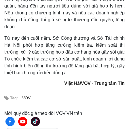
quản, hàng đến tay người tiêu dùng với giá hợp lý hơn.
Nếu không có chương trình này và nếu các doanh nghiệp
không chủ động, thì giá sẽ bị tư thương độc quyền, lũng
đoạn”.
Từ nay đến cuối năm, Sở Công thương và Sở Tài chính
Hà Nội phối hợp tăng cường kiểm tra, kiểm soát thị
trường, xử lý các trường hợp đầu cơ hàng hóa gây sốt giá;
Tổ chức kiểm tra các cơ sở sản xuất, kinh doanh lợi dụng
tình hình biến động thị trường để tăng giá bất hợp lý, gây
Thế giới
Multimedia
thiệt hại cho người tiêu dùng./.
Quan sát
Video
Cuộc sống đó đây
Ảnh
Việt Hà/VOV - Trung tâm Tin
Hồ sơ
E-Magazine
Infographic
Tag:
VOV
Mời quý độc giả theo dõi VOV.VN trên