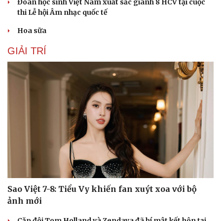
Đoàn học sinh Việt Nam xuất sắc giành 8 HCV tại cuộc
Âm nhạc
Sao Việt
thi Lễ hội Âm nhạc quốc tế
Di sản
Hoa sữa
GIẢI TRÍ
Sao Việt 7-8: Tiểu Vy khiến fan xuýt xoa với bộ
ảnh mới
Cặp đôi Tom Holland và Zendaya đã bí mật kết hôn tại