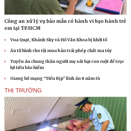
Ăn sạch sống khỏe
Công an xử lý vụ bảo mẫu có hành vi bạo hành trẻ
em tại TP.HCM
Vua Quạt, Khánh Sky và Hồ Văn Khoa bị khởi tố
Án tử hình cho tội mua bán trái phép chất ma túy
Tuyên án chung thân người mẹ sát hại con ruột để trục
lợi tiền bảo hiểm
Giang hồ mạng “Tiến Bịp” lĩnh án 8 năm tù
THỊ TRƯỜNG