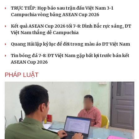
TRỰC TIẾP: Họp báo sau trận đấu Việt Nam 3-1
Campuchia vòng bảng ASEAN Cup 2026
Kết quả ASEAN Cup 2026 tối 7-8: Đình Bắc rực sáng, ĐT
Việt Nam thắng dễ Campuchia
Quang Hải lập kỷ lục để đời trong màu áo ĐT Việt Nam
Tin bóng đá 7-8: ĐT Việt Nam gặp bất lợi trước bán kết
ASEAN Cup 2026
PHÁP LUẬT
Sức khỏe
Đời sống
Dinh dưỡng - món ngon
Nhà đẹp
Cây thuốc
Blog
Sản phụ khoa
Tình yêu - Gia đình
Nhi khoa
Nam khoa
Làm đẹp - giảm cân
Phòng mạch online