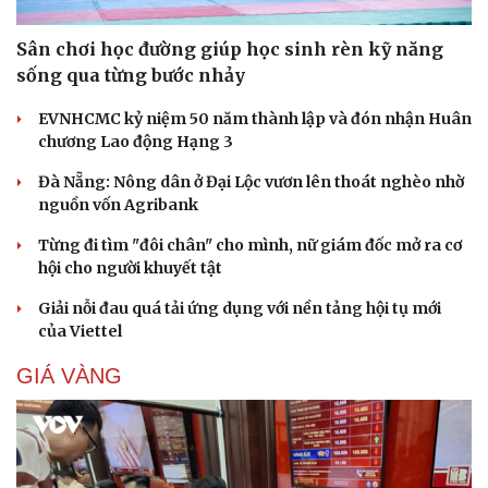
Sân chơi học đường giúp học sinh rèn kỹ năng
sống qua từng bước nhảy
EVNHCMC kỷ niệm 50 năm thành lập và đón nhận Huân
chương Lao động Hạng 3
Đà Nẵng: Nông dân ở Đại Lộc vươn lên thoát nghèo nhờ
nguồn vốn Agribank
Từng đi tìm "đôi chân" cho mình, nữ giám đốc mở ra cơ
hội cho người khuyết tật
Giải nỗi đau quá tải ứng dụng với nền tảng hội tụ mới
của Viettel
GIÁ VÀNG
Du lịch
Podcast
Tư vấn
Câu chuyện thời sự
Săn Tour
Đọc truyện đêm khuya