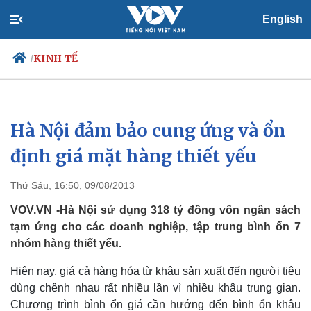
English
KINH TẾ
/
Hà Nội đảm bảo cung ứng và ổn
Chính trị
Xã hội
Đảng
Tin 24h
định giá mặt hàng thiết yếu
Tổ chức nhân sự
Dự báo thời tiết
Quốc hội
Giáo dục
Thứ Sáu, 16:50, 09/08/2013
Nhận diện sự thật
Dấu ấn VOV
Việc làm
VOV.VN -Hà Nội sử dụng 318 tỷ đồng vốn ngân sách
Biển đảo
tạm ứng cho các doanh nghiệp, tập trung bình ổn 7
nhóm hàng thiết yếu.
Hiện nay, giá cả hàng hóa từ khâu sản xuất đến người tiêu
dùng chênh nhau rất nhiều lần vì nhiều khâu trung gian.
Chương trình bình ổn giá cần hướng đến bình ổn khâu