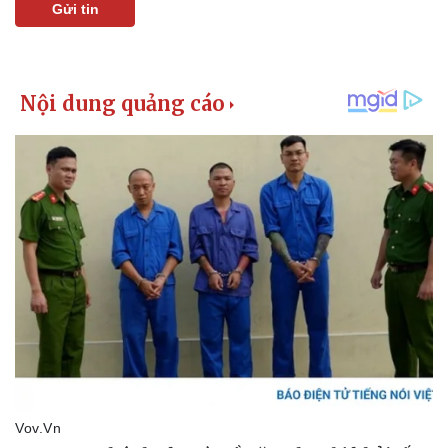
Gửi tin
Kinh tế
Thị trường
Bất động sản
Giá vàng
Khởi nghiệp
Tiêu dùng
Tỷ giá
Chứng khoán
Giá cà phê