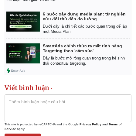
6 bước xây dựng media plan: từ nghiên
cứu đối thủ đến đo lường
Dưới đây là chi tiết các bước quan trọng để lập
một Media Plan.
SmartAds chính thức ra mắt tính năng
Targeting theo 'cảm xúc'
Đây là bước mở rộng quan trọng trong hệ sinh
thái contextual targeting.
Viết bình luận
This site is protected by reCAPTCHA and the Google
Privacy Policy
and
Terms of
Service
apply.