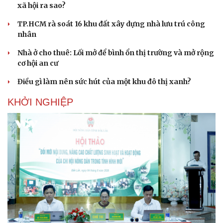
xã hội ra sao?
TP.HCM rà soát 16 khu đất xây dựng nhà lưu trú công
nhân
Nhà ở cho thuê: Lối mở để bình ổn thị trường và mở rộng
cơ hội an cư
Điều gì làm nên sức hút của một khu đô thị xanh?
KHỞI NGHIỆP