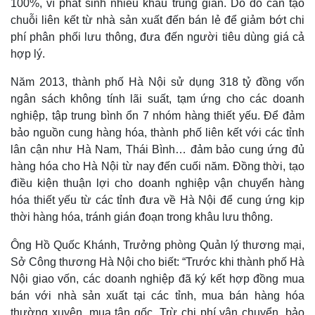
100%, vì phát sinh nhiều khâu trung gian. Do đó cần tạo
chuỗi liên kết từ nhà sản xuất đến bán lẻ để giảm bớt chi
phí phân phối lưu thông, đưa đến người tiêu dùng giá cả
hợp lý.
Năm 2013, thành phố Hà Nội sử dụng 318 tỷ đồng vốn
ngân sách không tính lãi suất, tạm ứng cho các doanh
nghiệp, tập trung bình ổn 7 nhóm hàng thiết yếu. Để đảm
bảo nguồn cung hàng hóa, thành phố liên kết với các tỉnh
lân cận như Hà Nam, Thái Bình… đảm bảo cung ứng đủ
hàng hóa cho Hà Nội từ nay đến cuối năm. Đồng thời, tạo
điều kiện thuận lợi cho doanh nghiệp vận chuyển hàng
hóa thiết yếu từ các tỉnh đưa về Hà Nội để cung ứng kịp
thời hàng hóa, tránh gián đoạn trong khâu lưu thông.
Ông Hồ Quốc Khánh, Trưởng phòng Quản lý thương mại,
Sở Công thương Hà Nội cho biết: “Trước khi thành phố Hà
Nội giao vốn, các doanh nghiệp đã ký kết hợp đồng mua
bán với nhà sản xuất tại các tỉnh, mua bán hàng hóa
thường xuyên, mua tận gốc. Trừ chi phí vận chuyển, bảo