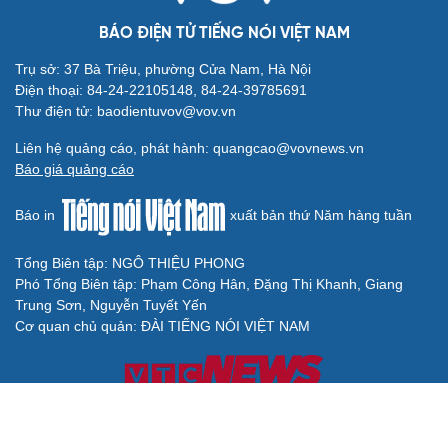
BÁO ĐIỆN TỬ TIẾNG NÓI VIỆT NAM
Trụ sở: 37 Bà Triệu, phường Cửa Nam, Hà Nội
Điện thoại: 84-24-22105148, 84-24-39785691
Thư điện tử: baodientuvov@vov.vn
Liên hệ quảng cáo, phát hành: quangcao@vovnews.vn
Báo giá quảng cáo
Báo in
xuất bản thứ Năm hàng tuần
Tổng Biên tập: NGÔ THIỆU PHONG
Phó Tổng Biên tập: Phạm Công Hân, Đặng Thị Khanh, Giang
Trung Sơn, Nguyễn Tuyết Yến
Cơ quan chủ quản: ĐÀI TIẾNG NÓI VIỆT NAM