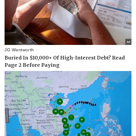
Pháp luật
Quân sự - Quốc phòng
Vụ án
Vũ khí
Tin nóng
Việt Nam
Tư vấn luật
Phân tích