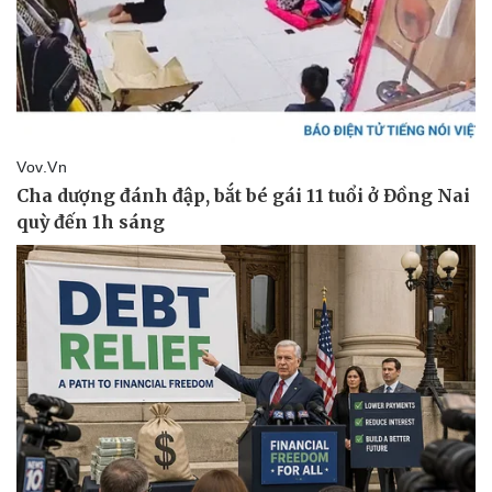
Du lịch
Podcast
Tư vấn
Câu chuyện thời sự
Săn Tour
Đọc truyện đêm khuya
check-in
Cửa sổ tình yêu
Kể chuyện cho bé