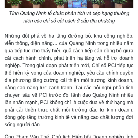
Thể thao
Ô tô - Xe máy
Tỉnh Quảng Ninh tổ chức phân tích và xếp hạng thường
Bóng đá
Ô tô
Lịch thi đấu bóng đá
Xe máy
niên các chỉ số cải cách ở cấp địa phương
Thế giới thể thao
Tư vấn
eSports
Những đột phá về hạ tầng đường bộ, khu công nghiệp,
Hậu trường
viễn thông, điện năng… của Quảng Ninh trong nhiều năm
qua tiếp tục cho thấy hiệu quả cách tiếp cận đồng bộ giữa
cải cách hành chính, phát triển hạ tầng và hỗ trợ doanh
nghiệp. Trong giai đoạn phát triển mới, Chỉ số PCI tiếp tục
thể hiện kỳ vọng của doanh nghiệp, yêu cầu chính quyền
địa phương tăng cường cải thiện môi trường kinh doanh,
nâng cao năng lực cạnh tranh. Tại các hội nghị phân tích
chuyên sâu về PCI trước đó, lãnh đạo Quảng Ninh nhiều
lần nhấn mạnh, PCI không chỉ là cuộc đua về thứ hạng mà
phải cải thiện thực chất môi trường đầu tư kinh doanh,
đóng góp tăng trưởng kinh tế và nâng cao chất lượng đời
sống người dân.
Ông Phạm Văn Thể, Chủ tịch Hiệp hội Doanh nghiệp tỉnh