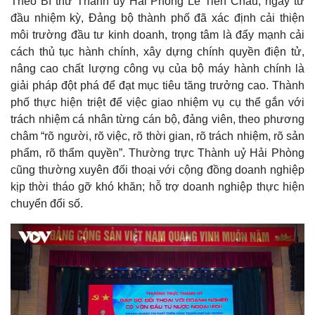
Theo Bí thư Thành uỷ Hải Phòng Lê Tiến Châu, ngay từ
đầu nhiệm kỳ, Đảng bộ thành phố đã xác định cải thiện
môi trường đầu tư kinh doanh, trọng tâm là đẩy mạnh cải
cách thủ tục hành chính, xây dựng chính quyền điện tử,
nâng cao chất lượng công vụ của bộ máy hành chính là
giải pháp đột phá để đạt mục tiêu tăng trưởng cao. Thành
Kinh tế
Thị trường
phố thực hiện triệt để việc giao nhiệm vụ cụ thể gắn với
Bất động sản
Giá vàng
trách nhiệm cá nhân từng cán bộ, đảng viên, theo phương
Khởi nghiệp
Tiêu dùng
Tỷ giá
châm “rõ người, rõ việc, rõ thời gian, rõ trách nhiệm, rõ sản
Chứng khoán
phẩm, rõ thẩm quyền”. Thường trực Thành uỷ Hải Phòng
Giá cà phê
cũng thường xuyên đối thoại với cộng đồng doanh nghiệp
kịp thời tháo gỡ khó khăn; hỗ trợ doanh nghiệp thực hiện
chuyển đổi số.