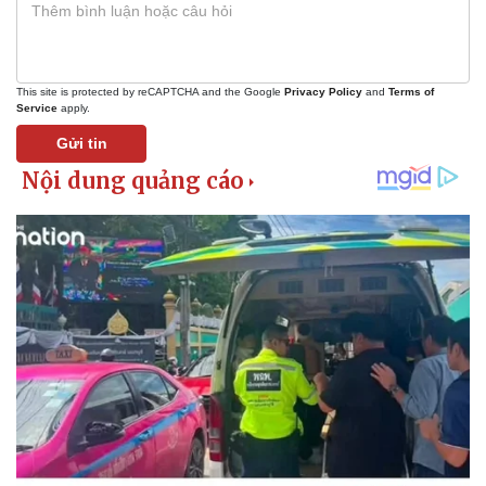
This site is protected by reCAPTCHA and the Google
Privacy Policy
and
Terms of
Service
apply.
Gửi tin
Sức khỏe
Đời sống
Dinh dưỡng - món ngon
Nhà đẹp
Cây thuốc
Blog
Sản phụ khoa
Tình yêu - Gia đình