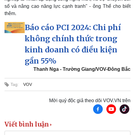
Thông tin doanh nghiệp
Sành điệu
số và nâng cao năng lực cạnh tranh" - ông Thể cho biết
Doanh nghiệp 24h
Tin Công nghệ
thêm.
Doanh nhân
Trải nghiệm
Vì cộng đồng
Chuyển đổi số
Báo cáo PCI 2024: Chi phí
không chính thức trong
kinh doanh có điều kiện
gần 55%
Thanh Nga - Trường Giang/VOV-Đông Bắc
Tag:
VOV
Mời quý độc giả theo dõi VOV.VN trên
Viết bình luận