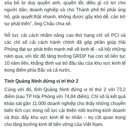
xóa bỏ tư duy quyền anh, quyền tôi; điều gì có lợi cho
người dân, doanh nghiệp và cho Thành phố thì phải ủng
hộ, giải quyết thật nhanh, không được gây khó dễ, cản trở
sự phát triển", ông Châu chia sẻ.
Pháp luật
Quân sự - Quốc phòng
Vụ án
Vũ khí
Nỗ lực cải cách nhằm nâng cao thứ hạng chỉ số PCI và
Tin nóng
Việt Nam
các chỉ số cải cách hành chính đã góp phần giúp Hải
Tư vấn luật
Phân tích
Phòng đạt sự phát triển mạnh mẽ về kinh tế - xã hội những
năm qua, với tốc độ tăng trưởng GRDP hai con số liên tục
10 năm liền, khẳng định vai trò đầu tàu của khu vực kinh tế
trong điểm phía Bắc và cả nước.
Tỉnh Quảng Ninh đứng vị trí thứ 2
Cùng với đó, tỉnh Quảng Ninh đứng vị trí thứ 2 với 73,2
điểm (sau TP Hải Phòng với 74,84 điểm). Chỉ số là kết quả
khảo sát gần 11.000 doanh nghiệp cho thấy những chuyển
biến tích cực trong nỗ lực cải thiện môi trường kinh doanh
và thúc đẩy khu vực kinh tế tư nhân – trụ cột quan trọng
cho tăng trưởng kinh tế bền vững của Việt Nam.