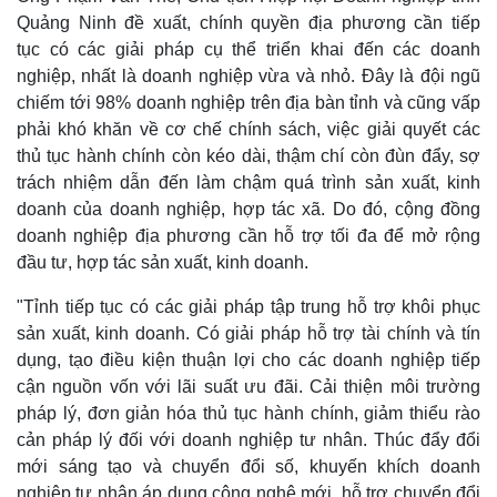
Quảng Ninh đề xuất, chính quyền địa phương cần tiếp
tục có các giải pháp cụ thể triển khai đến các doanh
nghiệp, nhất là doanh nghiệp vừa và nhỏ. Đây là đội ngũ
chiếm tới 98% doanh nghiệp trên địa bàn tỉnh và cũng vấp
phải khó khăn về cơ chế chính sách, việc giải quyết các
thủ tục hành chính còn kéo dài, thậm chí còn đùn đẩy, sợ
trách nhiệm dẫn đến làm chậm quá trình sản xuất, kinh
doanh của doanh nghiệp, hợp tác xã. Do đó, cộng đồng
doanh nghiệp địa phương cần hỗ trợ tối đa để mở rộng
đầu tư, hợp tác sản xuất, kinh doanh.
"Tỉnh tiếp tục có các giải pháp tập trung hỗ trợ khôi phục
sản xuất, kinh doanh. Có giải pháp hỗ trợ tài chính và tín
dụng, tạo điều kiện thuận lợi cho các doanh nghiệp tiếp
cận nguồn vốn với lãi suất ưu đãi. Cải thiện môi trường
pháp lý, đơn giản hóa thủ tục hành chính, giảm thiểu rào
cản pháp lý đối với doanh nghiệp tư nhân. Thúc đẩy đổi
mới sáng tạo và chuyển đổi số, khuyến khích doanh
Doanh nghiệp
Công nghệ
nghiệp tư nhân áp dụng công nghệ mới, hỗ trợ chuyển đổi