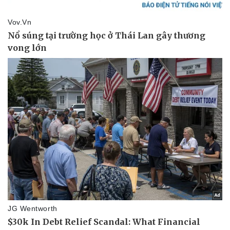
Nhi khoa
Nam khoa
Làm đẹp - giảm cân
Phòng mạch online
Ăn sạch sống khỏe