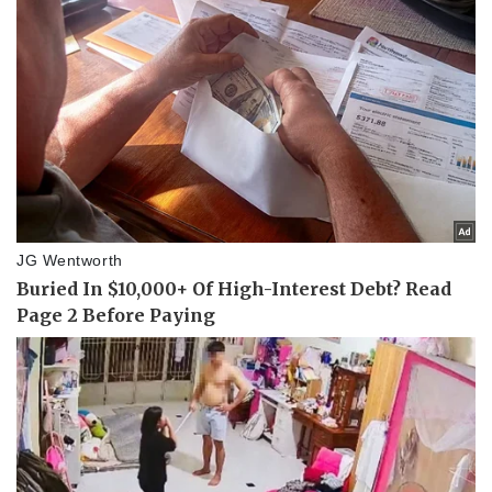
Văn học
Thời trang
Âm nhạc
Sao Việt
Di sản