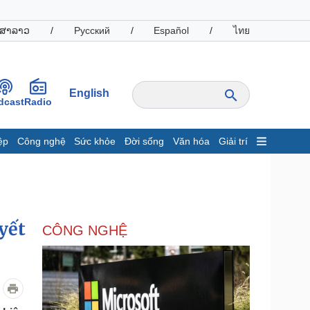
ສາລາວ
/
Русский
/
Español
/
ไทย
English
dcast
Radio
ệp
Công nghệ
Sức khỏe
Đời sống
Văn hóa
Giải trí
inh tế
Thị trường
ất động sản
Giá vàng
hởi nghiệp
Tiêu dùng
Tỷ giá
yết
CÔNG NGHỆ
Chứng khoán
Giá cà phê
oanh nghiệp
Công nghệ
hông tin doanh nghiệp
Sành điệu