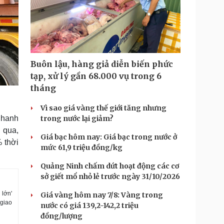
Buôn lậu, hàng giả diễn biến phức
tạp, xử lý gần 68.000 vụ trong 6
tháng
Vì sao giá vàng thế giới tăng nhưng
nhanh
trong nước lại giảm?
 qua,
Giá bạc hôm nay: Giá bạc trong nước ở
% thời
mức 61,9 triệu đồng/kg
Quảng Ninh chấm dứt hoạt động các cơ
sở giết mổ nhỏ lẻ trước ngày 31/10/2026
 lớn'
Giá vàng hôm nay 7/8: Vàng trong
 giao
nước có giá 139,2-142,2 triệu
đồng/lượng