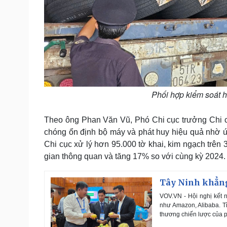
Phối hợp kiểm soát 
Theo ông Phan Văn Vũ, Phó Chi cục trưởng Chi cụ
chóng ổn định bộ máy và phát huy hiệu quả nhờ ứ
Chi cục xử lý hơn 95.000 tờ khai, kim ngạch trên 
gian thông quan và tăng 17% so với cùng kỳ 2024.
Tây Ninh khẳng 
VOV.VN - Hội nghị kết n
như Amazon, Alibaba. Tỉ
thương chiến lược của 