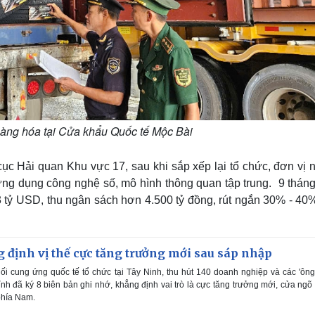
hàng hóa tại Cửa khẩu Quốc tế Mộc Bài
c Hải quan Khu vực 17, sau khi sắp xếp lại tổ chức, đơn vị 
ng dụng công nghệ số, mô hình thông quan tập trung. 9 tháng
3 tỷ USD, thu ngân sách hơn 4.500 tỷ đồng, rút ngắn 30% - 40
định vị thế cực tăng trưởng mới sau sáp nhập
ối cung ứng quốc tế tổ chức tại Tây Ninh, thu hút 140 doanh nghiệp và các 'ông
nh đã ký 8 biên bản ghi nhớ, khẳng định vai trò là cực tăng trưởng mới, cửa ngõ
phía Nam.