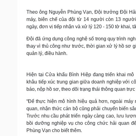
Theo ông Nguyễn Phùng Vạn, Đội trưởng Đội Hải q
máy, biên chế của đội từ 14 người còn 13 ngườ
ngày, đơn vị tiếp nhận và xử lý 120 - 150 tờ khai, t
Đội đã ứng dụng công nghệ số trong quy trình ngh
thay vì thủ công như trước, thời gian xử lý hồ sơ 
quản lý, điều hành.
Hiện tại Cửa khẩu Bình Hiệp đang triển khai mô h
khâu tiếp xúc trung gian giữa doanh nghiệp với c
báo, nộp hồ sơ, theo dõi trạng thái thông quan trực
“Để thực hiện mô hình hiệu quả hơn, ngoài máy 
quan, nhận thức cán bộ cũng phải chuyển biến sâu 
Trước nhu cầu phát triển ngày càng cao, lưu lượ
bồi dưỡng nghiệp vụ cho công chức hải quan để 
Phùng Vạn cho biết thêm.