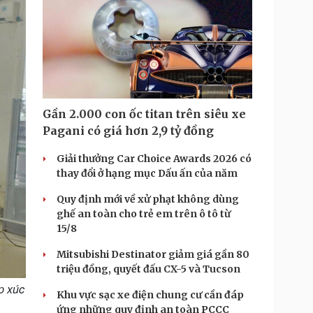
T
i
m
e
Gần 2.000 con ốc titan trên siêu xe
Pagani có giá hơn 2,9 tỷ đồng
Giải thưởng Car Choice Awards 2026 có
thay đổi ở hạng mục Dấu ấn của năm
Quy định mới về xử phạt không dùng
ghế an toàn cho trẻ em trên ô tô từ
15/8
Mitsubishi Destinator giảm giá gần 80
triệu đồng, quyết đấu CX-5 và Tucson
p xúc
Khu vực sạc xe điện chung cư cần đáp
ứng những quy định an toàn PCCC