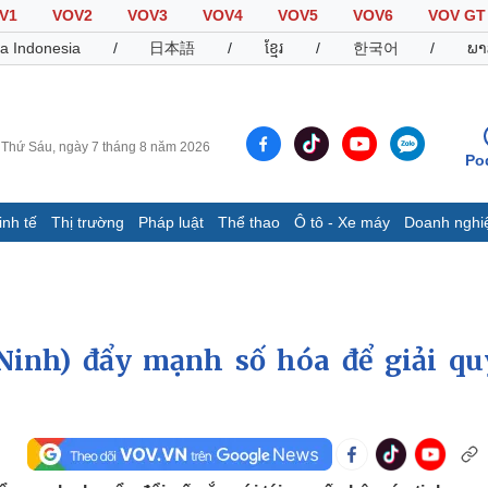
V1
VOV2
VOV3
VOV4
VOV5
VOV6
VOV GT
a Indonesia
/
日本語
/
ខ្មែរ
/
한국어
/
ພາ
Thứ Sáu, ngày 7 tháng 8 năm 2026
Po
inh tế
Thị trường
Pháp luật
Thể thao
Ô tô - Xe máy
Doanh nghi
Thế giới
Multimedia
K
Quan sát
Video
B
Cuộc sống đó đây
Ảnh
K
Hồ sơ
E-Magazine
Ninh) đẩy mạnh số hóa để giải qu
Infographic
Thể thao
Ô tô - Xe máy
D
Bóng đá
Ô tô
T