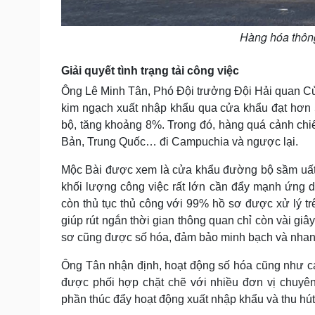
Hàng hóa thôn
Giải quyết tình trạng tải công việc
Ông Lê Minh Tân, Phó Đội trưởng Đội Hải quan Cửa
kim ngạch xuất nhập khẩu qua cửa khẩu đạt hơn 
bộ, tăng khoảng 8%. Trong đó, hàng quá cảnh ch
Bản, Trung Quốc… đi Campuchia và ngược lại.
Mộc Bài được xem là cửa khẩu đường bộ sầm uất 
khối lượng công việc rất lớn cần đẩy mạnh ứng d
còn thủ tục thủ công với 99% hồ sơ được xử lý tr
giúp rút ngắn thời gian thông quan chỉ còn vài giây
sơ cũng được số hóa, đảm bảo minh bạch và nhan
Ông Tân nhận định, hoạt động số hóa cũng như cá
được phối hợp chặt chẽ với nhiều đơn vị chuyên
phần thúc đẩy hoạt động xuất nhập khẩu và thu hút 