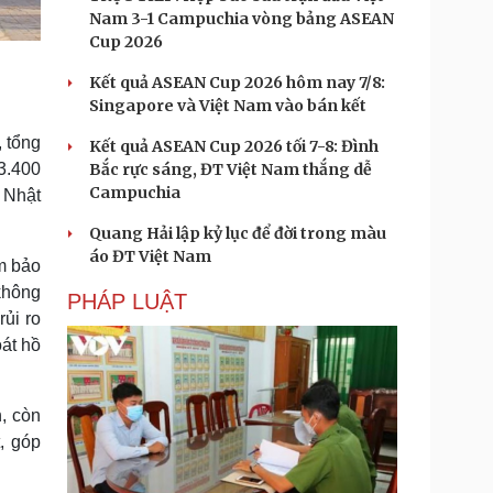
Nam 3-1 Campuchia vòng bảng ASEAN
Cup 2026
Kết quả ASEAN Cup 2026 hôm nay 7/8:
Singapore và Việt Nam vào bán kết
 tổng
Kết quả ASEAN Cup 2026 tối 7-8: Đình
Bắc rực sáng, ĐT Việt Nam thắng dễ
3.400
Campuchia
 Nhật
Quang Hải lập kỷ lục để đời trong màu
áo ĐT Việt Nam
m bảo
không
PHÁP LUẬT
ủi ro
oát hồ
, còn
, góp