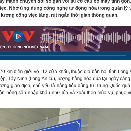
ẩy mạnh chuyển đổi số gắn với tái cơ cấu bộ máy tinh gọn,
Lịch thi đấu bóng đá
Xe máy
g việc. Nhờ ứng dụng công nghệ tự động hóa trong quản lý 
Thế giới thể thao
Tư vấn
lượng công việc tăng, rút ngắn thời gian thông quan.
eSports
V
Hậu trường
Văn hóa
Giải trí
D
Sân khấu - Điện ảnh
Nghệ sĩ
Văn học
Thời trang
Âm nhạc
Sao Việt
c
Di sản
0 km biên giới với 12 cửa khẩu, thuộc địa bàn hai tỉnh Long 
ệp, Tây Ninh (Long An cũ), lượng hàng hóa qua lại ngày càng 
ng giao dịch, chủ yếu là hàng tiêu dùng từ Trung Quốc quá
ận nông sản nhập khẩu như lúa và xoài theo mùa vụ, phục v