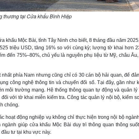
g thương tại Cửa khẩu Bình Hiệp
 khẩu Mộc Bài, tỉnh Tây Ninh cho biết, 8 tháng đầu năm 2025,
525 triệu USD, tăng 16% so với cùng kỳ; lượng tờ khai hơn 2
iếm đến 75%–80%, chủ yếu là nguyên phụ liệu từ Mỹ, châu Âu,
nhất phía Nam nhưng cũng chỉ có 30 cán bộ hải quan, để đả
ụng công nghệ thông tin và chuyển đổi số. Tại đây, gần như 
ên môi trường mạng. Hệ thống thông quan tự động và quản lý r
 đối với tờ khai miễn kiểm tra. Công tác quản lý nội bộ, kiểm s
h chóng.
c hoạt động nghiệp vụ không chỉ thực hiện trong nội bộ ngành
 ngành giúp cửa khẩu Mộc Bài duy trì thông quan thông suốt
đầu tư tại khu vực này.