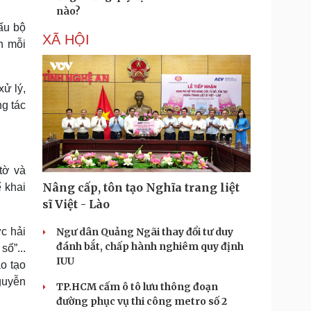
nào?
ấu bộ
XÃ HỘI
h mỗi
ử lý,
ng tác
tờ và
Nâng cấp, tôn tạo Nghĩa trang liệt
 khai
sĩ Việt - Lào
c hải
Ngư dân Quảng Ngãi thay đổi tư duy
đánh bắt, chấp hành nghiêm quy định
số”...
IUU
o tạo
guyễn
TP.HCM cấm ô tô lưu thông đoạn
đường phục vụ thi công metro số 2