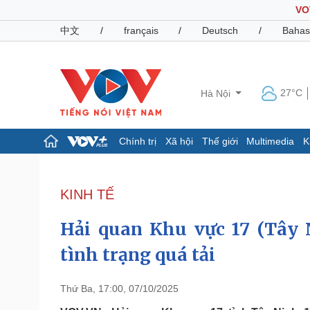
VO
中文
/
français
/
Deutsch
/
Bahas
27°C
Hà Nội
Chính trị
Xã hội
Thế giới
Multimedia
K
Chính trị
Xã hội
Đảng
Tin 24h
KINH TẾ
Tổ chức nhân sự
Dự báo thời tiết
Quốc hội
Giáo dục
Hải quan Khu vực 17 (Tây 
Nhận diện sự thật
Dấu ấn VOV
Việc làm
tình trạng quá tải
Biển đảo
Pháp luật
Quân sự - Quốc phòng
Thứ Ba, 17:00, 07/10/2025
Vụ án
Vũ khí