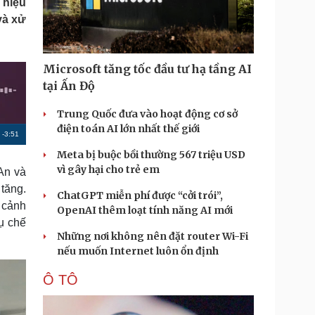
 hiệu
Doanh nghiệp 24h
Tin Công nghệ
và xử
Doanh nhân
Trải nghiệm
ì cộng đồng
Chuyển đổi số
Microsoft tăng tốc đầu tư hạ tầng AI
u lịch
Podcast
tại Ấn Độ
Tư vấn
Câu chuyện thời sự
Săn Tour
Đọc truyện đêm khuya
Trung Quốc đưa vào hoạt động cơ sở
heck-in
Cửa sổ tình yêu
điện toán AI lớn nhất thế giới
R
-
3:51
Kể chuyện cho bé
Meta bị buộc bồi thường 567 triệu USD
Hạt giống tâm hồn
e
vì gây hại cho trẻ em
An và
m
tăng.
ChatGPT miễn phí được “cởi trói”,
a
 cảnh
OpenAI thêm loạt tính năng AI mới
i
ụ chế
Những nơi không nên đặt router Wi-Fi
n
nếu muốn Internet luôn ổn định
i
Ô TÔ
n
g