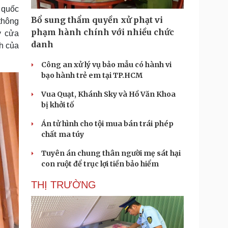
 quốc
Bổ sung thẩm quyền xử phạt vi
 thông
phạm hành chính với nhiều chức
y cửa
danh
h của
Công an xử lý vụ bảo mẫu có hành vi
bạo hành trẻ em tại TP.HCM
Vua Quạt, Khánh Sky và Hồ Văn Khoa
bị khởi tố
Án tử hình cho tội mua bán trái phép
chất ma túy
Tuyên án chung thân người mẹ sát hại
con ruột để trục lợi tiền bảo hiểm
THỊ TRƯỜNG