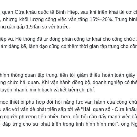
uan Cửa khẩu quốc tế Bình Hiệp, sau khi triển khai tái cơ c
i, nhưng khối lượng công việc vẫn tăng 15%–20%. Trung bìn
ăng gần gấp 1.5 lần so với trước.
iệp vụ. Hệ thống đã tự động phân công tờ khai cho công chức x
giảm đáng kể, lãnh đạo cũng có thêm thời gian tập trung cho cô
ình thông quan tập trung, tiến tới giảm thiểu hoàn toàn giấy 
ông chức hải quan. Khi vận hành đồng bộ, doanh nghiệp có thể
 tuyến nhanh, minh bạch và tiết kiệm chi phí.
móc thiết bị phù hợp đòi hỏi năng lực vận hành của công chứ
sắc với vấn đề phát triển sắp tới về “Hải quan số - Cửa khẩu 
ng người phương tiện nhiều hơn, đòi hỏi cần đẩy mạnh việc đà
đáp ứng cho sự phát triển trong tình hình hình mới”, ông N