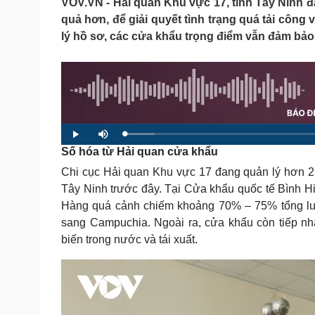
VOV.VN - Hải quan Khu vực 17, tỉnh Tây Ninh đ
Tin nóng
Việt Nam
quả hơn, để giải quyết tình trạng quá tải côn
Tư vấn luật
Phân tích
lý hồ sơ, các cửa khẩu trọng điểm vẫn đảm bảo 
Sức khỏe
Đời sống
Dinh dưỡng - món ngon
Nhà đẹp
Cây thuốc
Blog
Sản phụ khoa
Tình yêu - Gia đình
L
P
M
Nhi khoa
o
l
u
Số hóa từ Hải quan cửa khẩu
a
a
t
Nam khoa
d
y
e
e
Làm đẹp - giảm cân
Chi cục Hải quan Khu vực 17 đang quản lý hơn 27
d
:
Phòng mạch online
6
Tây Ninh trước đây. Tại Cửa khẩu quốc tế Bình Hi
.
Ăn sạch sống khỏe
0
Hàng quá cảnh chiếm khoảng 70% – 75% tổng lượ
7
%
sang Campuchia. Ngoài ra, cửa khẩu còn tiếp nh
Cải chính
biến trong nước và tái xuất.