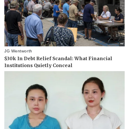
Vụ án
Vũ khí
Tin nóng
Việt Nam
Tư vấn luật
Phân tích