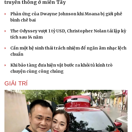
truyền thống ở miền Tây
Phản ứng của Dwayne Johnson khi Moana bị giới phê
bình chê bai
The Odyssey vượt 1 tỷ USD, Christopher Nolan tái lập kỳ
tích sau 14 năm
Cần một hệ sinh thái trách nhiệm để ngăn âm nhạc lệch
chuẩn
Khi bảo tàng đưa hiện vật bước ra khỏi tủ kính trò
chuyện cùng công chúng
GIẢI TRÍ
Cải chính