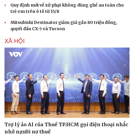
Quy định mới về xử phạt không dùng ghế an toàn cho
trẻ em trên ô tô từ 15/8
Mitsubishi Destinator giảm giá gần 80 triệu đồng,
quyết đấu CX-5 và Tucson
XÃ HỘI
Văn hóa
Giải trí
Sân khấu - Điện ảnh
Nghệ sĩ
Văn học
Thời trang
Âm nhạc
Sao Việt
Di sản
Trợ lý ảo AI của Thuế TP.HCM gọi điện thoại nhắc
nhở người nợ thuế