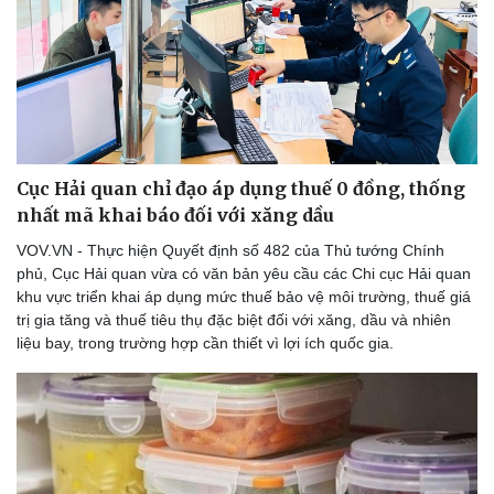
Doanh nghiệp
Công nghệ
Thông tin doanh nghiệp
Sành điệu
Doanh nghiệp 24h
Tin Công nghệ
Doanh nhân
Trải nghiệm
Cục Hải quan chỉ đạo áp dụng thuế 0 đồng, thống
Vì cộng đồng
Chuyển đổi số
nhất mã khai báo đối với xăng dầu
VOV.VN - Thực hiện Quyết định số 482 của Thủ tướng Chính
phủ, Cục Hải quan vừa có văn bản yêu cầu các Chi cục Hải quan
khu vực triển khai áp dụng mức thuế bảo vệ môi trường, thuế giá
trị gia tăng và thuế tiêu thụ đặc biệt đối với xăng, dầu và nhiên
liệu bay, trong trường hợp cần thiết vì lợi ích quốc gia.