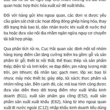
quan hoặc hợp thức hóa xuất xứ để xuất khẩu.
Đối với hàng gửi kho ngoại quan, các đơn vị được yêu
cầu giám sát chặt các hoạt động đóng ghép hàng hóa, thay
đổi trạng thái bao bì, dán nhãn trước khi xuất đi nước thứ
ba hoặc đưa vào nội địa nhằm ngăn ngừa nguy cơ chuyển
tải bất hợp pháp.
Qua phân tích rủi ro, Cục Hải quan xác định một số nhóm
hàng trọng điểm cần tăng cường kiểm tra gồm: gỗ và sản
phẩm từ gỗ; thiết bị nội thất, thể thao; thép và sản phẩm
thép; điện tử và linh kiện; xe đạp điện; pin năng lượng mặt
trời, pin lithium; đá nhân tạo; gạch men; lốp xe; bao bì
nhựa; máy móc thiết bị; giày dép, túi xách; thực phẩm và
nhóm nông sản. Bên cạnh đó, các mã loại hình cũng được
đưa vào diện theo dõi trọng điểm như xuất khẩu kinh
doanh (B11), xuất sản phẩm gia công (E52), xuất sản
phẩm sản xuất xuất khẩu (E62), hàng từ kho ngoại quan
xuất đi nước ngoài (C12); nhập khẩu kinh doanh tiêu dùng