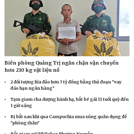
Biên phòng Quảng Trị ngăn chặn vận chuyển
hơn 210 kg vật liệu nổ
2 đối tượng lừa đảo hơn 7 tỷ đồng bằng thủ đoạn "vay
đáo hạn ngân hàng"
Tạm giam cha dượng hành hạ, bắt bé gái 11 tuổi quỳ đến
1 giờ sáng
Du lịch
Podcast
Tư vấn
Câu chuyện thời sự
Bị bắt sau khi qua Campuchia mua súng quân dụng để
Săn Tour
Đọc truyện đêm khuya
"phòng thân"
check-in
Cửa sổ tình yêu
Kể chuyện cho bé