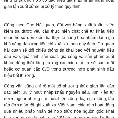
Những trường hợp có dấu hiệu giả mạo nhãn hàng hóa,
gian lận xuất xứ sẽ bị xử lý theo quy định.
Cũng theo Cục Hải quan, đối với hàng xuất khẩu, việc
kiểm tra được yêu cầu thực hiện chặt chẽ từ khâu tiếp
nhận hồ sơ đến kiểm tra thực tế hàng hóa nhằm đánh giá
khả năng đáp ứng tiêu chí xuất xứ theo quy định. Cơ quan
hải quan sẽ đối chiếu thông tin khai báo với nguyên liệu
đầu vào, quá trình sản xuất, gia công và sản phẩm xuất
khẩu; đồng thời tăng cường xác minh tại cơ sở sản xuất
hoặc cơ quan cấp C/O trong trường hợp phát sinh dấu
hiệu bất thường.
Thế giới
Multimedia
Quan sát
Video
Công văn cũng chỉ rõ một số phương thức gian lận cần
Cuộc sống đó đây
Ảnh
đặc biệt lưu ý như: nhập khẩu nguyên liệu, linh kiện từ
Hồ sơ
E-Magazine
nước ngoài nhưng chỉ thực hiện công đoạn gia công, lắp
Infographic
ráp đơn giản rồi ghi xuất xứ Việt Nam; chia nhỏ hoạt động
qua nhiều pháp nhân để hợp thức hóa nguồn gốc; khai
báo sai hồ sơ đề nghị cấp C/O nhằm hưởng ưu đãi thuế