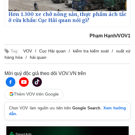
Hơn 1.300 xe chở nông sản, thực phẩm ách tắc
ở cửa khẩu: Cục Hải quan nói gì?
Phạm Hạnh/VOV1
Tag:
VOV
Cục Hải quan
kiểm tra kiểm soát
xuất xứ
hàng hóa
hải quan
Mời quý độc giả theo dõi VOV.VN trên
Thêm VOV trên Google
Kinh tế
Thị trường
Chọn VOV làm nguồn ưu tiên trên
Google Search
.
Xem hướng
Bất động sản
Giá vàng
dẫn.
Khởi nghiệp
Tiêu dùng
Tỷ giá
Chứng khoán