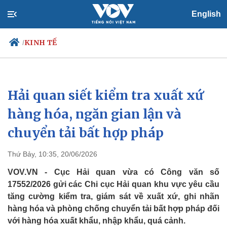
English
KINH TẾ
/
Hải quan siết kiểm tra xuất xứ
Chính trị
Xã hội
Đảng
Tin 24h
hàng hóa, ngăn gian lận và
Tổ chức nhân sự
Dự báo thời tiết
chuyển tải bất hợp pháp
Quốc hội
Giáo dục
Nhận diện sự thật
Dấu ấn VOV
Việc làm
Thứ Bảy, 10:35, 20/06/2026
Biển đảo
VOV.VN - Cục Hải quan vừa có Công văn số
17552/2026 gửi các Chi cục Hải quan khu vực yêu cầu
tăng cường kiểm tra, giám sát về xuất xứ, ghi nhãn
hàng hóa và phòng chống chuyển tải bất hợp pháp đối
với hàng hóa xuất khẩu, nhập khẩu, quá cảnh.