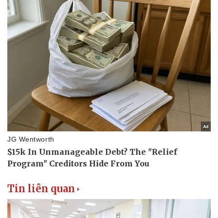
Thể thao
Ô tô - Xe máy
Bóng đá
Ô tô
Lịch thi đấu bóng đá
Xe máy
Thế giới thể thao
Tư vấn
eSports
Hậu trường
Tin liên quan