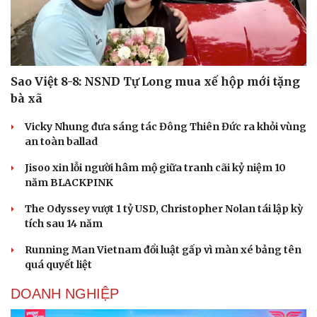
Sao Việt 8-8: NSND Tự Long mua xế hộp mới tặng
bà xã
Vicky Nhung đưa sáng tác Đông Thiên Đức ra khỏi vùng
an toàn ballad
Jisoo xin lỗi người hâm mộ giữa tranh cãi kỷ niệm 10
năm BLACKPINK
The Odyssey vượt 1 tỷ USD, Christopher Nolan tái lập kỳ
tích sau 14 năm
Running Man Vietnam đổi luật gấp vì màn xé bảng tên
quá quyết liệt
DOANH NGHIỆP