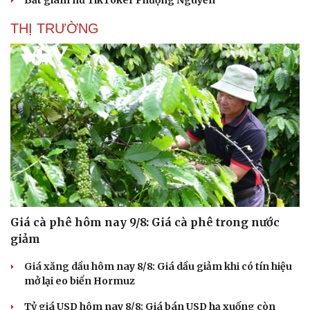
Bắt giam nữ TikToker Phượng Nguyễn
Hạt giống tâm hồn
THỊ TRƯỜNG
Giá cà phê hôm nay 9/8: Giá cà phê trong nước
giảm
Giá xăng dầu hôm nay 8/8: Giá dầu giảm khi có tín hiệu
mở lại eo biển Hormuz
Tỷ giá USD hôm nay 8/8: Giá bán USD hạ xuống còn