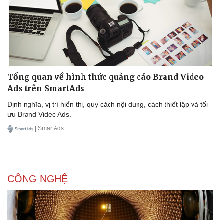
Sức khỏe
Đời sống
Tổng quan về hình thức quảng cáo Brand Video
Ads trên SmartAds
Dinh dưỡng - món ngon
Nhà đẹp
Cây thuốc
Blog
Định nghĩa, vị trí hiển thị, quy cách nội dung, cách thiết lập và tối
Sản phụ khoa
Tình yêu - Gia đình
ưu Brand Video Ads.
Nhi khoa
| SmartAds
Nam khoa
Làm đẹp - giảm cân
Phòng mạch online
Ăn sạch sống khỏe
CÔNG NGHỆ