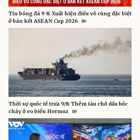
Tin bóng đá 9-8: Xuất hiện điều vô cùng đặc biệt
ở bán kết ASEAN Cup 2026
Pháp luật
Quân sự - Quốc phòng
Vụ án
Vũ khí
Tin nóng
Việt Nam
Tư vấn luật
Phân tích
Thời sự quốc tế trưa 9/8: Thêm tàu chở dầu bốc
cháy ở eo biển Hormuz