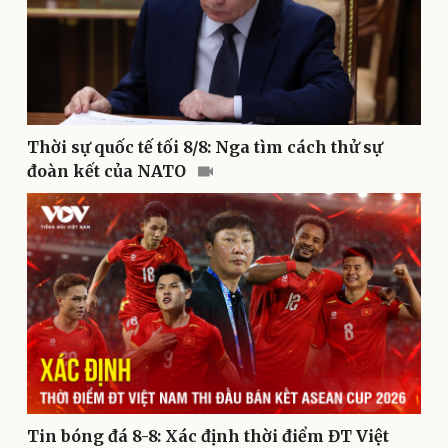
Nhi khoa
Nam khoa
Làm đẹp - giảm cân
Phòng mạch online
Ăn sạch sống khỏe
Thời sự quốc tế tối 8/8: Nga tìm cách thử sự
đoàn kết của NATO
Văn hóa
Giải trí
Sân khấu - Điện ảnh
Nghệ sĩ
Tin bóng đá 8-8: Xác định thời điểm ĐT Việt