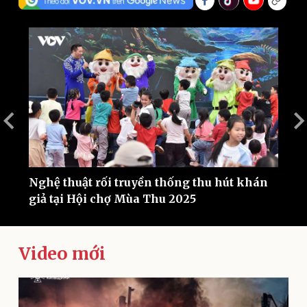
Thế giới
Multimedia
Quan sát
Video
Cuộc sống đó đây
Ảnh
Hồ sơ
E-Magazine
Nghệ thuật rối truyền thống thu hút khán
H
Infographic
giả tại Hội chợ Mùa Thu 2025
s
Video mới