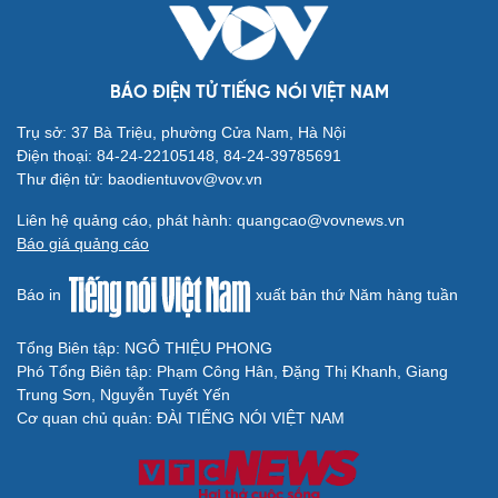
Hạt giống tâm hồn
BÁO ĐIỆN TỬ TIẾNG NÓI VIỆT NAM
Trụ sở: 37 Bà Triệu, phường Cửa Nam, Hà Nội
Điện thoại: 84-24-22105148, 84-24-39785691
Thư điện tử: baodientuvov@vov.vn
Liên hệ quảng cáo, phát hành: quangcao@vovnews.vn
Báo giá quảng cáo
Báo in
xuất bản thứ Năm hàng tuần
Tổng Biên tập: NGÔ THIỆU PHONG
Cải chính
Phó Tổng Biên tập: Phạm Công Hân, Đặng Thị Khanh, Giang
Trung Sơn, Nguyễn Tuyết Yến
Cơ quan chủ quản: ĐÀI TIẾNG NÓI VIỆT NAM