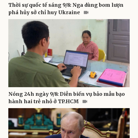
Thông tin doanh nghiệp
Sành điệu
Thời sự quốc tế sáng 9/8: Nga dùng bom lượn
Doanh nghiệp 24h
Tin Công nghệ
phá hủy sở chỉ huy Ukraine
Doanh nhân
Trải nghiệm
Vì cộng đồng
Chuyển đổi số
Nóng 24h ngày 9/8: Diễn biến vụ bảo mẫu bạo
hành hai trẻ nhỏ ở TP.HCM
Sức khỏe
Đời sống
Dinh dưỡng - món ngon
Nhà đẹp
Cây thuốc
Blog
Sản phụ khoa
Tình yêu - Gia đình