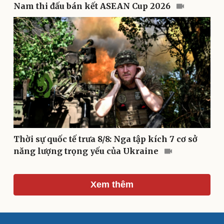
Văn học
Thời trang
Nam thi đấu bán kết ASEAN Cup 2026
Âm nhạc
Sao Việt
Di sản
Thời sự quốc tế trưa 8/8: Nga tập kích 7 cơ sở
năng lượng trọng yếu của Ukraine
Du lịch
Podcast
Xem thêm
Tư vấn
Câu chuyện thời sự
Săn Tour
Đọc truyện đêm khuya
check-in
Cửa sổ tình yêu
Kể chuyện cho bé