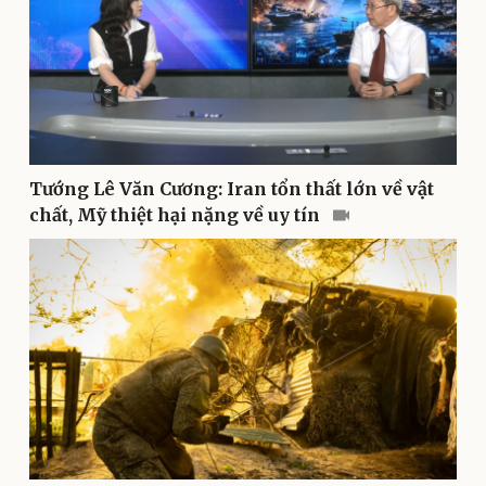
Thể thao
Ô tô - Xe máy
Bóng đá
Ô tô
Lịch thi đấu bóng đá
Xe máy
Thế giới thể thao
Tư vấn
eSports
Hậu trường
Tướng Lê Văn Cương: Iran tổn thất lớn về vật
chất, Mỹ thiệt hại nặng về uy tín
Doanh nghiệp
Công nghệ