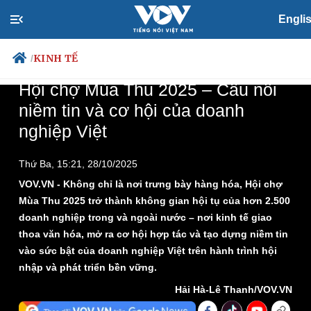
Loaded
:
Play
Mute
Picture-
Fullscreen
1.76%
in-
Picture
Engli
Time
KINH TẾ
/
Hội chợ Mùa Thu 2025 – Cầu nối
niềm tin và cơ hội của doanh
nghiệp Việt
Chính trị
Xã hội
Đảng
Tin 24h
Thứ Ba, 15:21, 28/10/2025
Tổ chức nhân sự
Dự báo thời tiết
Quốc hội
VOV.VN - Không chỉ là nơi trưng bày hàng hóa, Hội chợ
Giáo dục
Nhận diện sự thật
Dấu ấn VOV
Mùa Thu 2025 trở thành không gian hội tụ của hơn 2.500
Việc làm
doanh nghiệp trong và ngoài nước – nơi kinh tế giao
Biển đảo
thoa văn hóa, mở ra cơ hội hợp tác và tạo dựng niềm tin
vào sức bật của doanh nghiệp Việt trên hành trình hội
nhập và phát triển bền vững.
Hải Hà-Lê Thanh/VOV.VN