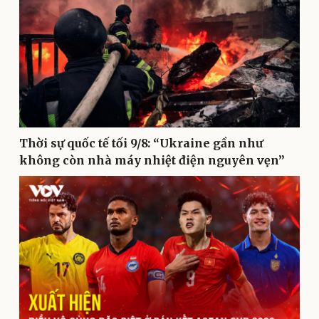
Kinh tế
Thị trường
Bất động sản
Giá vàng
Khởi nghiệp
Tiêu dùng
Tỷ giá
Thời sự quốc tế tối 9/8: “Ukraine gần như
Chứng khoán
không còn nhà máy nhiệt điện nguyên vẹn”
Giá cà phê