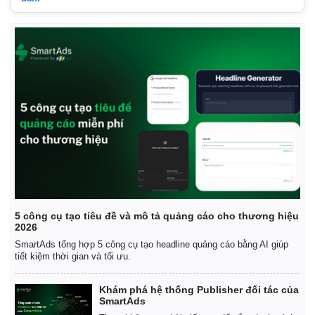
5 công cụ tạo tiêu đề và mô tả quảng cáo cho thương hiệu
2026
Kinh tế
Thị trường
SmartAds tổng hợp 5 công cụ tạo headline quảng cáo bằng AI giúp
tiết kiệm thời gian và tối ưu.
Bất động sản
Giá vàng
Khởi nghiệp
Tiêu dùng
Khám phá hệ thống Publisher đối tác của
Tỷ giá
SmartAds
Chứng khoán