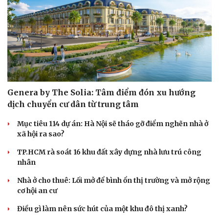
Genera by The Solia: Tâm điểm đón xu hướng
dịch chuyển cư dân từ trung tâm
Mục tiêu 114 dự án: Hà Nội sẽ tháo gỡ điểm nghẽn nhà ở
xã hội ra sao?
TP.HCM rà soát 16 khu đất xây dựng nhà lưu trú công
nhân
Nhà ở cho thuê: Lối mở để bình ổn thị trường và mở rộng
cơ hội an cư
Điều gì làm nên sức hút của một khu đô thị xanh?