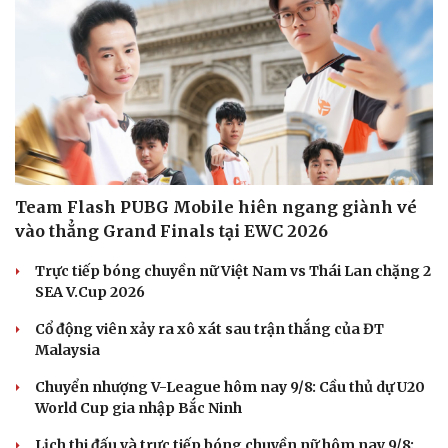
Team Flash PUBG Mobile hiên ngang giành vé
vào thẳng Grand Finals tại EWC 2026
Trực tiếp bóng chuyền nữ Việt Nam vs Thái Lan chặng 2
SEA V.Cup 2026
Cổ động viên xảy ra xô xát sau trận thắng của ĐT
Malaysia
Chuyển nhượng V-League hôm nay 9/8: Cầu thủ dự U20
World Cup gia nhập Bắc Ninh
Lịch thi đấu và trực tiếp bóng chuyền nữ hôm nay 9/8: