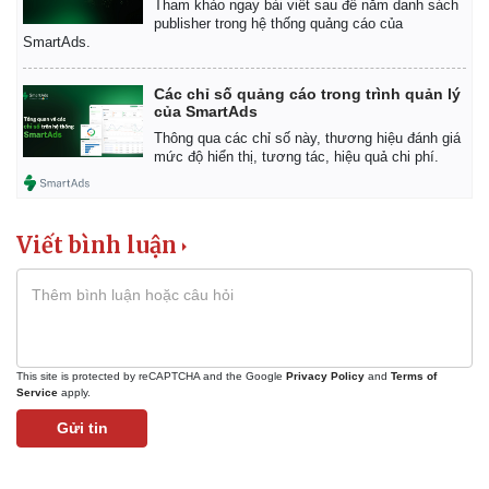
Tham khảo ngay bài viết sau để nắm danh sách
Giá cà phê
publisher trong hệ thống quảng cáo của
SmartAds.
Các chỉ số quảng cáo trong trình quản lý
của SmartAds
Thông qua các chỉ số này, thương hiệu đánh giá
mức độ hiển thị, tương tác, hiệu quả chi phí.
Viết bình luận
This site is protected by reCAPTCHA and the Google
Privacy Policy
and
Terms of
Service
apply.
Gửi tin