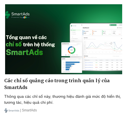
Doanh nghiệp
Công nghệ
Thông tin doanh nghiệp
Sành điệu
Doanh nghiệp 24h
Tin Công nghệ
Doanh nhân
Trải nghiệm
Vì cộng đồng
Chuyển đổi số
Các chỉ số quảng cáo trong trình quản lý của
SmartAds
Thông qua các chỉ số này, thương hiệu đánh giá mức độ hiển thị,
tương tác, hiệu quả chi phí.
| SmartAds