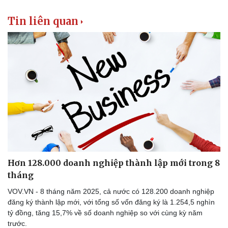
Thể thao
Ô tô - Xe máy
Tin liên quan
Bóng đá
Ô tô
Lịch thi đấu bóng đá
Xe máy
Thế giới thể thao
Tư vấn
eSports
Hậu trường
Hơn 128.000 doanh nghiệp thành lập mới trong 8
tháng
VOV.VN - 8 tháng năm 2025, cả nước có 128.200 doanh nghiệp
đăng ký thành lập mới, với tổng số vốn đăng ký là 1.254,5 nghìn
tỷ đồng, tăng 15,7% về số doanh nghiệp so với cùng kỳ năm
trước.