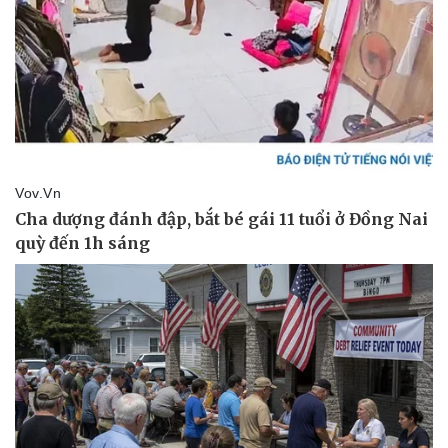
Vụ án
Vũ khí
Tin nóng
Việt Nam
Tư vấn luật
Phân tích