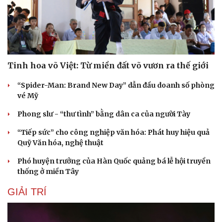
Tinh hoa võ Việt: Từ miền đất võ vươn ra thế giới
“Spider-Man: Brand New Day” dẫn đầu doanh số phòng
vé Mỹ
Phong slư - “thư tình” bằng dân ca của người Tày
“Tiếp sức” cho công nghiệp văn hóa: Phát huy hiệu quả
Quỹ Văn hóa, nghệ thuật
Phó huyện trưởng của Hàn Quốc quảng bá lễ hội truyền
thống ở miền Tây
Du lịch
Podcast
Tư vấn
Câu chuyện thời sự
GIẢI TRÍ
Săn Tour
Đọc truyện đêm khuya
check-in
Cửa sổ tình yêu
Kể chuyện cho bé