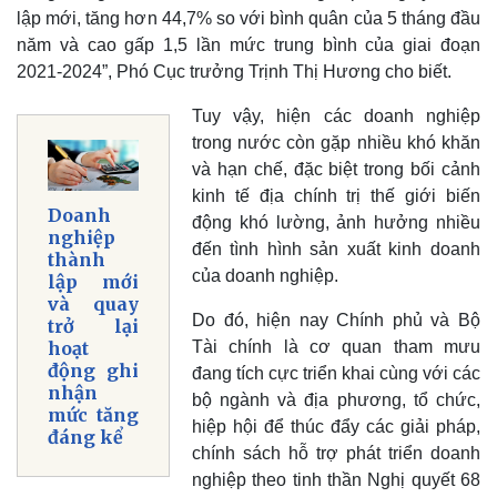
lập mới, tăng hơn 44,7% so với bình quân của 5 tháng đầu
năm và cao gấp 1,5 lần mức trung bình của giai đoạn
2021-2024”, Phó Cục trưởng Trịnh Thị Hương cho biết.
Tuy vậy, hiện các doanh nghiệp
trong nước còn gặp nhiều khó khăn
và hạn chế, đặc biệt trong bối cảnh
kinh tế địa chính trị thế giới biến
Doanh
động khó lường, ảnh hưởng nhiều
nghiệp
đến tình hình sản xuất kinh doanh
thành
của doanh nghiệp.
lập mới
và quay
Do đó, hiện nay Chính phủ và Bộ
Thế giới
Multimedia
trở lại
Tài chính là cơ quan tham mưu
hoạt
Quan sát
Video
động ghi
đang tích cực triển khai cùng với các
Cuộc sống đó đây
Ảnh
nhận
Hồ sơ
E-Magazine
bộ ngành và địa phương, tổ chức,
mức tăng
Infographic
hiệp hội để thúc đẩy các giải pháp,
đáng kể
chính sách hỗ trợ phát triển doanh
nghiệp theo tinh thần Nghị quyết 68