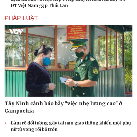
ĐT Việt Nam gặp Thái Lan
PHÁP LUẬT
Văn hóa
Giải trí
Sân khấu - Điện ảnh
Nghệ sĩ
Tây Ninh cảnh báo bẫy "việc nhẹ lương cao" ở
Văn học
Thời trang
Campuchia
Âm nhạc
Sao Việt
Di sản
Làm rõ đối tượng gây tai nạn giao thông khiến một phụ
nữ tử vong rồi bỏ trốn