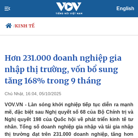
English
KINH TẾ
/
Hơn 231.000 doanh nghiệp gia
Chính trị
Xã hội
Đảng
Tin 24h
nhập thị trường, vốn bổ sung
Tổ chức nhân sự
Dự báo thời tiết
tăng 168% trong 9 tháng
Quốc hội
Giáo dục
Nhận diện sự thật
Dấu ấn VOV
Việc làm
Chủ Nhật, 16:04, 05/10/2025
Biển đảo
VOV.VN - Làn sóng khởi nghiệp tiếp tục diễn ra mạnh
mẽ, đặc biệt sau Nghị quyết số 68 của Bộ Chính trị và
Nghị quyết 198 của Quốc hội về phát triển kinh tế tư
nhân. Tổng số doanh nghiệp gia nhập và tái gia nhập
thị trường đạt trên 231.000 doanh nghiệp, tăng hơn