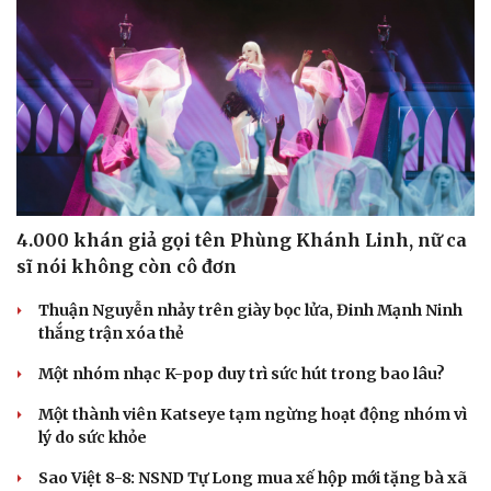
Hạt giống tâm hồn
4.000 khán giả gọi tên Phùng Khánh Linh, nữ ca
sĩ nói không còn cô đơn
Thuận Nguyễn nhảy trên giày bọc lửa, Đinh Mạnh Ninh
thắng trận xóa thẻ
Một nhóm nhạc K-pop duy trì sức hút trong bao lâu?
Một thành viên Katseye tạm ngừng hoạt động nhóm vì
lý do sức khỏe
Sao Việt 8-8: NSND Tự Long mua xế hộp mới tặng bà xã