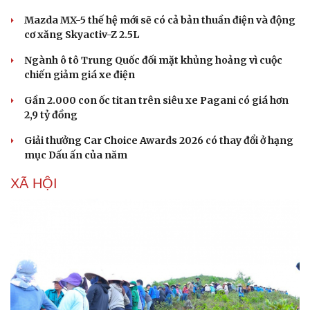
Mazda MX-5 thế hệ mới sẽ có cả bản thuần điện và động
cơ xăng Skyactiv-Z 2.5L
Ngành ô tô Trung Quốc đối mặt khủng hoảng vì cuộc
chiến giảm giá xe điện
Gần 2.000 con ốc titan trên siêu xe Pagani có giá hơn
Sức khỏe
Đời sống
2,9 tỷ đồng
Dinh dưỡng - món ngon
Nhà đẹp
Cây thuốc
Blog
Giải thưởng Car Choice Awards 2026 có thay đổi ở hạng
Sản phụ khoa
Tình yêu - Gia đình
mục Dấu ấn của năm
Nhi khoa
XÃ HỘI
Nam khoa
Làm đẹp - giảm cân
Phòng mạch online
Ăn sạch sống khỏe