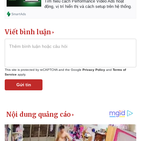
Tìm hiểu cách Performance Video Ads hoạt
động, vị trí hiển thị và cách setup trên hệ thống.
Viết bình luận
This site is protected by reCAPTCHA and the Google
Privacy Policy
and
Terms of
Service
apply.
Gửi tin
Pháp luật
Quân sự - Quốc phòng
Vụ án
Vũ khí