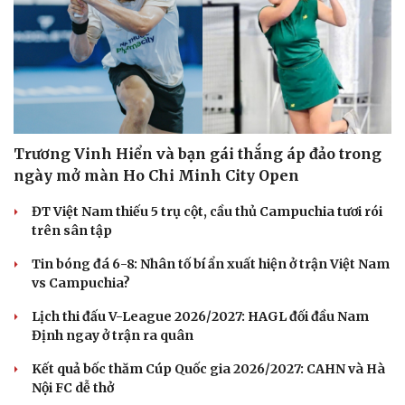
Trương Vinh Hiển và bạn gái thắng áp đảo trong
ngày mở màn Ho Chi Minh City Open
ĐT Việt Nam thiếu 5 trụ cột, cầu thủ Campuchia tươi rói
trên sân tập
Tin bóng đá 6-8: Nhân tố bí ẩn xuất hiện ở trận Việt Nam
vs Campuchia?
Lịch thi đấu V-League 2026/2027: HAGL đối đầu Nam
Định ngay ở trận ra quân
Kết quả bốc thăm Cúp Quốc gia 2026/2027: CAHN và Hà
Nội FC dễ thở