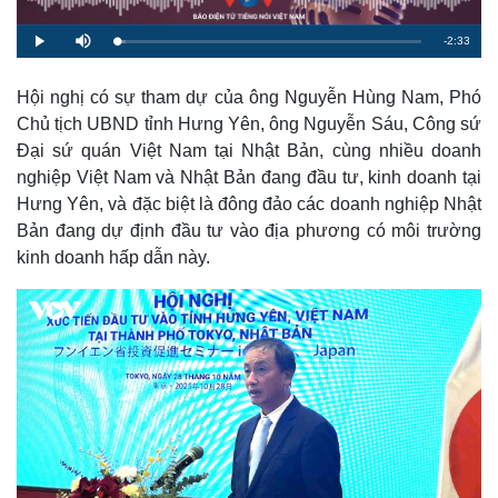
R
-
2:33
L
P
M
o
l
u
a
a
t
e
d
y
e
e
Hội nghị có sự tham dự của ông Nguyễn Hùng Nam, Phó
d
m
:
Chủ tịch UBND tỉnh Hưng Yên, ông Nguyễn Sáu, Công sứ
3
.
a
0
Đại sứ quán Việt Nam tại Nhật Bản, cùng nhiều doanh
6
%
nghiệp Việt Nam và Nhật Bản đang đầu tư, kinh doanh tại
i
Hưng Yên, và đặc biệt là đông đảo các doanh nghiệp Nhật
n
Bản đang dự định đầu tư vào địa phương có môi trường
i
kinh doanh hấp dẫn này.
n
g
T
i
m
e