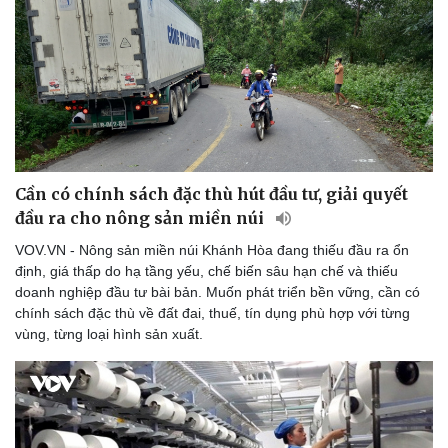
Doanh nghiệp
Công nghệ
Thông tin doanh nghiệp
Sành điệu
Doanh nghiệp 24h
Tin Công nghệ
Doanh nhân
Trải nghiệm
Vì cộng đồng
Chuyển đổi số
Cần có chính sách đặc thù hút đầu tư, giải quyết
đầu ra cho nông sản miền núi
VOV.VN - Nông sản miền núi Khánh Hòa đang thiếu đầu ra ổn
định, giá thấp do hạ tầng yếu, chế biến sâu hạn chế và thiếu
doanh nghiệp đầu tư bài bản. Muốn phát triển bền vững, cần có
chính sách đặc thù về đất đai, thuế, tín dụng phù hợp với từng
vùng, từng loại hình sản xuất.