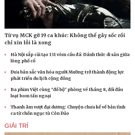
Từ vụ MCK gỡ 19 ca khúc: Không thể gây sốc rồi
chỉ xin lỗi là xong
Hà Nội sắp cải tạo 131 vòm cầu đá: Đánh thức di sản giữa
lòng phố cổ
Đưa bản sắc văn hóa người Mường trở thành động lực
phát triển du lịch cộng đồng
Ba phim Việt cùng “đổ bộ” phòng vé tháng 8, đối đầu
loạt bom tấn ngoại
Thanh âm vượt đại dương: Chuyện chưa kể về bản tình
ca từ chốn ngục tù Côn Đảo
GIẢI TRÍ