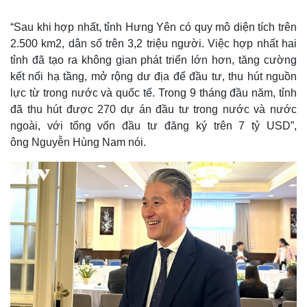
“Sau khi hợp nhất, tỉnh Hưng Yên có quy mô diện tích trên
2.500 km2, dân số trên 3,2 triệu người. Việc hợp nhất hai
tỉnh đã tạo ra không gian phát triển lớn hơn, tăng cường
kết nối hạ tầng, mở rộng dư địa để đầu tư, thu hút nguồn
lực từ trong nước và quốc tế. Trong 9 tháng đầu năm, tỉnh
đã thu hút được 270 dự án đầu tư trong nước và nước
ngoài, với tổng vốn đầu tư đăng ký trên 7 tỷ USD”,
ông Nguyễn Hùng Nam nói.
Thế giới
Multimedia
Quan sát
Video
Cuộc sống đó đây
Ảnh
Hồ sơ
E-Magazine
Infographic