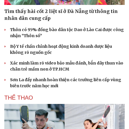
Tìm thấy hài cốt 2 liệt sĩ ở Đà Nẵng từ thông tin
nhân dân cung cấp
Thôn có 95% đồng bào dân tộc Dao ở Lào Cai được công
nhận "Thôn số"
Bộ Y tế chấn chỉnh hoạt động kinh doanh dược liệu
không rõ nguồn gốc
Xác minh làm rõ video bảo mẫu đánh, bắn dây thun vào
chân trẻ mầm non ở TP.HCM
Văn hóa
Giải trí
Sơn La đẩy nhanh hoàn thiện các trường liên cấp vùng
Sân khấu - Điện ảnh
Nghệ sĩ
biên trước năm học mới
Văn học
Thời trang
Âm nhạc
Sao Việt
THỂ THAO
Di sản