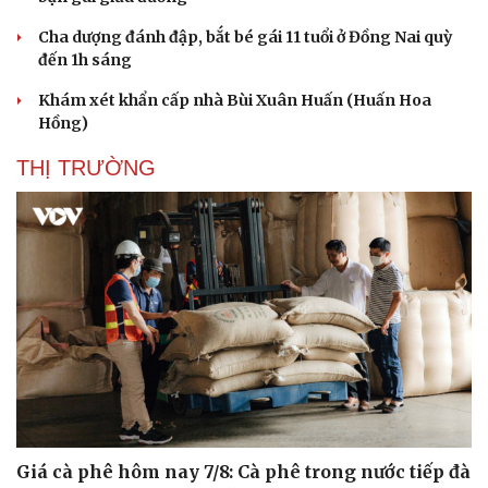
Cha dượng đánh đập, bắt bé gái 11 tuổi ở Đồng Nai quỳ
đến 1h sáng
Khám xét khẩn cấp nhà Bùi Xuân Huấn (Huấn Hoa
Hồng)
THỊ TRƯỜNG
Du lịch
Podcast
Tư vấn
Câu chuyện thời sự
Săn Tour
Đọc truyện đêm khuya
check-in
Cửa sổ tình yêu
Kể chuyện cho bé
Hạt giống tâm hồn
Giá cà phê hôm nay 7/8: Cà phê trong nước tiếp đà