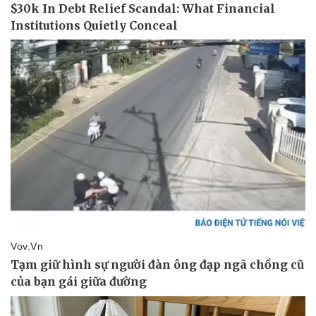
Bóng đá
Ô tô
Lịch thi đấu bóng đá
Xe máy
Thế giới thể thao
Tư vấn
eSports
Hậu trường