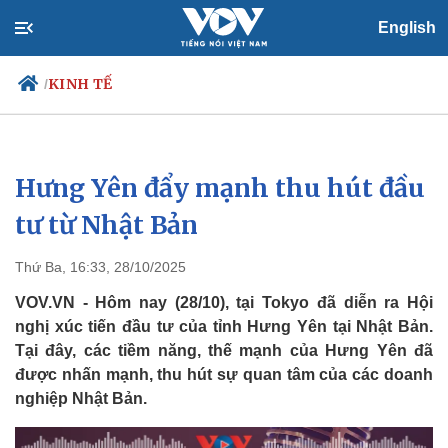
English
KINH TẾ
/
Hưng Yên đẩy mạnh thu hút đầu
Chính trị
Xã hội
Đảng
Tin 24h
tư từ Nhật Bản
Tổ chức nhân sự
Dự báo thời tiết
Quốc hội
Giáo dục
Thứ Ba, 16:33, 28/10/2025
Nhận diện sự thật
Dấu ấn VOV
Việc làm
VOV.VN - Hôm nay (28/10), tại Tokyo đã diễn ra Hội
Biển đảo
nghị xúc tiến đầu tư của tỉnh Hưng Yên tại Nhật Bản.
Tại đây, các tiềm năng, thế mạnh của Hưng Yên đã
được nhấn mạnh, thu hút sự quan tâm của các doanh
nghiệp Nhật Bản.