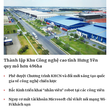
Sức khỏe
Đời sống
Dinh dưỡng - món ngon
Nhà đẹp
Cây thuốc
Blog
Sản phụ khoa
Tình yêu - Gia đình
Nhi khoa
Nam khoa
Thành lập Khu Công nghệ cao tỉnh Hưng Yên
Làm đẹp - giảm cân
quy mô hơn 496ha
Phòng mạch online
Ăn sạch sống khỏe
Phê duyệt Chương trình KHCN và đổi mới sáng tạo quốc
gia về công nghệ chiến lược
Bắc Kinh triển khai “nhân viên” robot tại các công viên
Nguy cơ mất tài khoản Microsoft chỉ vì kết nối mạng Wi-
Fi khách sạn